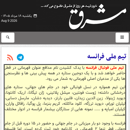
یکشنبه ۱۸ مرداد ۱۴۰۵ -
Aug 9 2026
تیم ملی فرانسه
تیم ملی فوتبال فرانسه
با یدک کشیدن نام مدافع عنوان قهرمانی در قطر
حاضر خواهد شد و با یک دوجین ستاره در همه پیش بینی ها و نظرسنجی
ها یکی از مدعیان اصلی قهرمانی به شمار می رود.
این تیم همواره در نسل فوتبالی خود در جام های جهانی، ستاره های
درخشانی داشته؛ ژوست فونتین، میشل پلاتینی، ژان تیگانا، اریک کانتونا،
دیوید ژینولا، زین الدین زیدان، فابین بارتز، دیدیه دشان، مارسل دسایی،
لیلیان تورام، دیوید ترزگه، کلود ماکلله، کریم بنزما، پل پوگبا، رافائل واران،
کیلیان امباپه و ..... نمونه هایی از ستارگان بیشمار فرانسه در ادوار مختلف
هستند.
فرانسه با وجود دو بار میزبانی در جام جهانی و حضور در ۱۵ دوره قبل از جام
جهانی قطر تنها ۲ قهرمانی در کارنامه خود ثبت کرده است. اما فلسفه