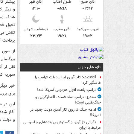
پیشتر کا
اذان صبح
طلوع آفتاب
اذان ظهر
۱۲:۱۰
۰۵:۱۸
۰۳:۴۳
و دیگر ک
هدف زمین
تحول خطر
غروب خورشید
اذان مغرب
نیمه‌شب شرعی
تلاش می 
۲۳:۲۳
۱۹:۲۱
۱۹:۰۲
پرداخت ک
از سوی د
بزرگنمای
تازه های جهان
سوریه کش
آتلانتیک: تاب‌آوری ایران دولت ترامپ را
غافلگیر کرد
خبر دیگر
ترامپ باعث افول هژمونی آمریکا شد!
برای بررس
سندرز: ترامپ نماد فساد، اقتدارگرایی و
جنگ‌طلبی است!
این در ح
ادامه جنگ تا روی کار آمدن دولت جدید در
آغاز شده 
آمریکا!
و دولت س
نگرانی تل‌آویو از گسترش پرونده‌های جاسوسی
مرتبط با ایران