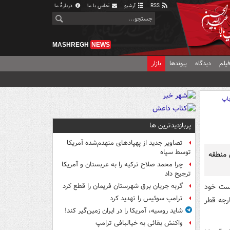
RSS
آرشیو
تماس با ما
دربارهٔ ما
MASHREGH
NEWS
یلم
دیدگاه
پیوندها
بازار
اپ
پربازدیدترین ها
تصاویر جدید از پهپادهای منهدم‌شده آمریکا
توسط سپاه
 منطقه
چرا محمد صلاح ترکیه را به عربستان و آمریکا
ترجیح داد
شست خود
گربه جریان برق شهرستان فریمان را قطع کرد
ترامپ سوئیس را تهدید کرد
رجه قطر
شاید روسیه، آمریکا را در ایران زمین‌گیر کند!
واکنش بقائی به خیالبافی ترامپ