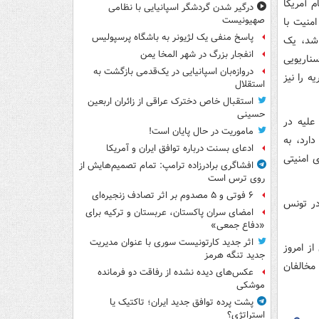
 آمریکا
درگیر شدن گردشگر اسپانیایی با نظامی
صهیونیست
منیت با
پاسخ منفی یک لژیونر به باشگاه پرسپولیس
 شد، یک
انفجار بزرگ در شهر المخا یمن
ناریویی
دروازه‌بان اسپانیایی در یک‌قدمی بازگشت به
 را نیز
استقلال
استقبال خاص دخترک عراقی از زائران اربعین
حسینی
علیه در
ماموریت در حال پایان است!
ارد، به
ادعای بسنت درباره توافق ایران و آمریکا
فر به ضرب نیروهای امنیتی
افشاگری برادرزاده ترامپ: تمام تصمیم‌هایش از
روی ترس است
۶ فوتی و ۵ مصدوم بر اثر تصادف زنجیره‌ای
در تونس
امضای سران پاکستان، عربستان و ترکیه برای
«دفاع جمعی»
اثر جدید کارتونیست سوری با عنوان مدیریت
ز امروز
جدید تنگه هرمز
 مخالفان
عکس‌های دیده نشده از رفاقت دو فرمانده‌
موشکی
پشت پرده توافق جدید ایران؛ تاکتیک یا
استراتژی؟