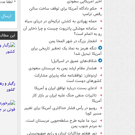
اخیر آمریکایی سعودی
*
لطفا عدد م
حکم دادگاه آمریکا برای توقف ساخت سالن
رقص ترامپ
حمله پهپادی به کشتی ترکیه‌ای در دریای سیاه
سامانه موشکی پاتریوت چیست و چرا ذخایر آن
رو به اتمام است؟
این مطالب
انفجار بزرگ در شهر المخا یمن
تنگه هرمز به نماد یک تحقیر تاریخی برای
آمریکا تبدیل شد!
شکاف‌های عمیق در اسرائیل!
هشدار مقام ارشد یمن به عربستان سعودی
اردوغان: توافقنامه مکه پذیرای مشارکت
کشورهای دوست است
رگبار و رع
ادعای بسنت درباره توافق ایران و آمریکا
کشور
تاثیرات منفی جنگ علیه ایران بر بازار کار
آمریکا
روبیو در رأس فشار حداکثری آمریکا برای تغییر
مسیر کوبا
نبرد ما علیه طرح سلطه‌جویی عربستان است،
نه مردم جنوب یمن
دور هفتم مذاکرات لبنان و رژیم صهیونیستی