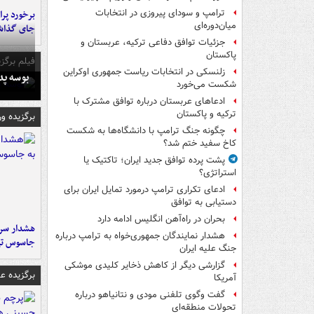
ترامپ و سودای پیروزی در انتخابات
میان‌دوره‌ای
جای گذا
جزئیات توافق دفاعی ترکیه، عربستان و
پاکستان
فیلم برگزی
زلنسکی در انتخابات ریاست جمهوری اوکراین
بوسه‌ پ
شکست می‌خورد
ادعاهای عربستان درباره توافق مشترک با
ترکیه و پاکستان
برگزیده و
چگونه جنگ ترامپ با دانشگاه‌ها به شکست
کاخ سفید ختم شد؟
پشت پرده توافق جدید ایران؛ تاکتیک یا
استراتژی؟
ادعای تکراری ترامپ درمورد تمایل ایران برای
دستیابی به توافق
بحران در راه‌آهن انگلیس ادامه دارد
هشدار سرم
هشدار نمایندگان جمهوری‌خواه به ترامپ درباره
جاسوس تی
جنگ علیه ایران
گزارشی دیگر از کاهش ذخایر کلیدی موشکی
برگزیده 
آمریکا
گفت وگوی تلفنی مودی و نتانیاهو درباره
تحولات منطقه‌ای