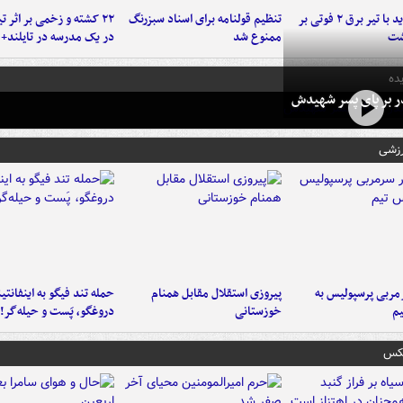
برخورد پراید با تیر برق ۲ فوتی بر
تنظیم قولنامه برای اسناد سبزرنگ
۲۲ کشته و زخمی بر اثر ت
شت
ممنوع شد
در یک مدرسه در تایلند+ 
ده
در بر پای پسر شهیدش
رزشی
ربی پرسپولیس به
پیروزی استقلال مقابل همنام
حمله تند فیگو به اینفانتین
م
خوزستانی
دروغگو، پَست‌ و حیله‌گر!
عکس