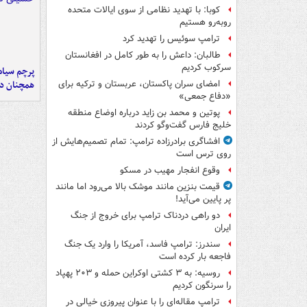
کوبا: با تهدید نظامی از سوی ایالات متحده
روبه‌رو هستیم
ترامپ سوئیس را تهدید کرد
طالبان: داعش را به طور کامل در افغانستان
سرکوب کردیم
پرچم سیاه
همچنان در
امضای سران پاکستان، عربستان و ترکیه برای
«دفاع جمعی»
پوتین و محمد بن زاید درباره اوضاع منطقه
خلیج فارس گفت‌وگو کردند
افشاگری برادرزاده ترامپ: تمام تصمیم‌هایش از
روی ترس است
وقوع انفجار مهیب در مسکو
قیمت بنزین مانند موشک بالا می‌رود اما مانند
پر پایین می‌آید!
دو راهی دردناک ترامپ برای خروج از جنگ
ایران
سندرز: ترامپ فاسد، آمریکا را وارد یک جنگ
فاجعه بار کرده است
روسیه: به ۳ کشتی اوکراین حمله و ۲۰۳ پهپاد
را سرنگون کردیم
ترامپ مقاله‌ای را با عنوان پیروزی خیالی در