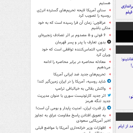
هستیم
یراندازی
سنای آمریکا لایحه تحریم‌های گسترده انرژی
فیلم
روسیه را تصویب کرد
عراقچی: زمان آن فرا رسیده است که به خود
متکی باشیم
۶ فوتی و ۵ مصدوم بر اثر تصادف زنجیره‌ای
بدون تعارف با پدر و پسر قهرمان
ترامپ التماس‌کننده توافقی است که خود
ویران کرد
معادله محاصره در برابر محاصره را ادامه
می‌دهیم
تحریم‌های جدید ضد ایرانی آمریکا
شاید روسیه، آمریکا را در ایران زمین‌گیر کند!
واکنش بقائی به خیالبافی ترامپ
اثر جدید کارتونیست سوری با عنوان مدیریت
و:
جدید تنگه هرمز
راز قدرت ایران، امنیت پایدار و بومی آن است!
به تعویق افتادن پاسخ مقاومت عراق به تجاوز
اخیر آمریکایی سعودی
اظهارات وزیر خزانه‌داری آمریکا با مواضع قبلی