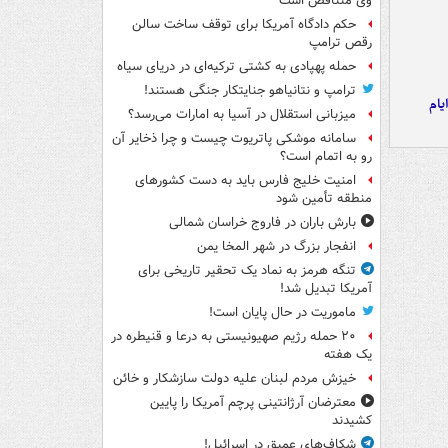
وی متناقض است
حکم دادگاه آمریکا برای توقف ساخت سالن
رقص ترامپ
حمله پهپادی به کشتی ترکیه‌ای در دریای سیاه
ترامپ و نتانیاهو جنایتکار جنگی هستند!
یام
میزبانی استقلال در آسیا به امارات می‌رسد؟
سامانه موشکی پاتریوت چیست و چرا ذخایر آن
رو به اتمام است؟
امنیت خلیج فارس باید به دست کشورهای
منطقه تأمین شود
بارش باران در فاروج خراسان شمالی
انفجار بزرگ در شهر المخا یمن
تنگه هرمز به نماد یک تحقیر تاریخی برای
آمریکا تبدیل شد!
ماموریت در حال پایان است!
۲۰ حمله رژیم صهیونیستی به درعا و قنیطره در
یک هفته
خیزش مردم لبنان علیه دولت سازشکار و خائن
معترضان آرژانتینی پرچم آمریکا را پایین
کشیدند
شکاف‌های عمیق در اسرائیل!