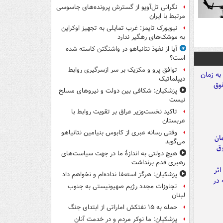
نگرانی تل‌آویو از گسترش پرونده‌های جاسوسی
مرتبط با ایران
نیویورک تایمز: غرب تمایلی به تجهیز اوکراین
به موشک‌های رهگیر ندارد
آیا از نفوذ نتانیاهو در واشنگتن کاسته شده
است؟
توافق پرو و مکزیک بر سر ازسرگیری روابط
دیپلماتیک
پزشکیان: شکافی بین دولت و نیروهای مسلح
نیست
تاکید نخست‌وزیر عراق بر تقویت روابط با
عربستان
وقتی رسانه عبری از کابوس بنیامین نتانیاهو
مان
می‌گوید
وق
هیچ دولتی به اندازۀ ما در جهت سیاست‌های
رهبری قدم برنداشت
پزشکیان: هرگز استعفا نداده‌ام و نخواهم داد
تجاوزات مجدد رژیم صهیونیستی به جنوب
لبنان
حمله به ۱۵ نفتکش‌ اماراتی از ابتدای جنگ
پزشکیان: ما نوکر مردم و در خدمت آنان