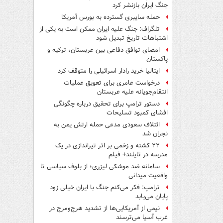
جنگ ایران بازنشر کرد
حمله سایبری گسترده به بورس آمریکا
تلگراف: جنگ علیه ایران ممکن است به یکی از
اشتباهات تاریخ تبدیل شود
امضای توافق دفاعی بین عربستان، ترکیه و
پاکستان
ایتالیا خرید رادار اسرائیلی را متوقف کرد
درخواست عامری برای تعویق عملیات
انتقام‌جویانه علیه عربستان
دستور ترامپ برای تحقیق درباره چگونگی
افشای کمبود تسلیحات
ائتلاف سعودی مدعی حمله ارتش یمن به
نجران شد
۲۲ کشته و زخمی بر اثر تیراندازی در یک
مدرسه در تایلند+ فیلم
سامانه ضد موشکی لیزری؛ از بلوف سیاسی تا
واقعیت میدانی
ترامپ: فکر می‌کنم جنگ با ایران خیلی زود
پایان می‌یابد
نیمی از آمریکایی‌ها از تشدید هرج‌ومرج در
غرب آسیا می‌ترسند