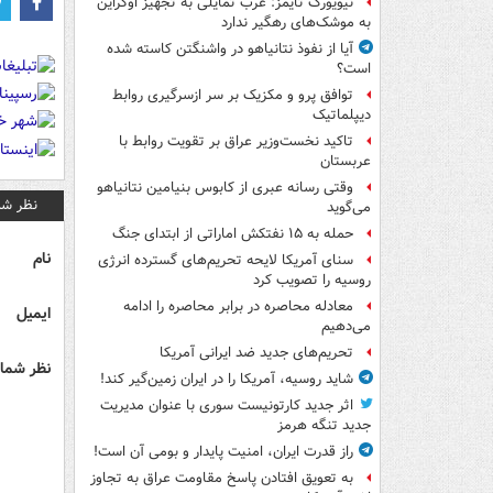
نیویورک تایمز: غرب تمایلی به تجهیز اوکراین
به موشک‌های رهگیر ندارد
آیا از نفوذ نتانیاهو در واشنگتن کاسته شده
است؟
توافق پرو و مکزیک بر سر ازسرگیری روابط
دیپلماتیک
تاکید نخست‌وزیر عراق بر تقویت روابط با
عربستان
وقتی رسانه عبری از کابوس بنیامین نتانیاهو
نظر شم
می‌گوید
حمله به ۱۵ نفتکش‌ اماراتی از ابتدای جنگ
نام
سنای آمریکا لایحه تحریم‌های گسترده انرژی
روسیه را تصویب کرد
معادله محاصره در برابر محاصره را ادامه
ایمیل
می‌دهیم
تحریم‌های جدید ضد ایرانی آمریکا
نظر شما 
شاید روسیه، آمریکا را در ایران زمین‌گیر کند!
اثر جدید کارتونیست سوری با عنوان مدیریت
جدید تنگه هرمز
راز قدرت ایران، امنیت پایدار و بومی آن است!
به تعویق افتادن پاسخ مقاومت عراق به تجاوز