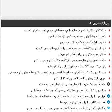
پربازدیدترین ها
پزشکیان: اگر تا امروز مانده‌ایم، به‌خاطر مردم نجیب ایران است
تجهیز موشکهای سپاه به نفس اژدها+عکس
پایان تلخ یک نزاع خانوادگی در دورود
بازیکنان بی‌کیفیت، پرسپولیس را از قهرمانی دور کردند
سناریوی بلاگر زن برای قتل شوهرش
نشست وزیران خارجه مصر، ترکیه، پاکستان و عربستان
راز مرگ مرد ۷۲ ساله در تهرانپارس فاش شد
دستگیری ۸ نفر از اشرار مسلح شاخص و مرتبطین گروهک های تروریستی
موج بارش‌های تابستانه در راه ۱۱ استان
ماهواره‌ها خسارت انفجار جبل‌علی امارت را لو دادند
درگیری لفظی ترامپ و هگزث بر سر کمبود ذخایر موشکی
قرار بود ایران به زانو درآید، اما به ابرقدرت منطقه تبدیل شد!
قدرت نظامی ایران فراتر از برآوردها
واکنش کمال شرف به پاسخ کوبنده یمن به عربستان سعودی