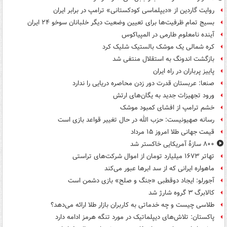
روایت گاردین از «دیپلماسی کودکستانی» ترامپ در برابر ایران
بسیج تمام ظرفیت‌ها برای تعیین وضعیت دیگر خلبانان سوخو ۲۴ ایران
آینده نامعلوم طارمی در المپیاکوس
کره شمالی یک موشک بالستیک شلیک کرد
بازگشت اندونگ به استقلال منتفی شد
پاییز پرباران در راه ایران
صنعا: عربستان قدرت دور زدن محاصره دریایی را ندارد
ورود تجهیزات جدید به یگان‌های ارتش
خشم ترامپ از افشای کمبود موشک
رسانه صهیونیست: حزب الله در حال تغییر قواعد بازی است
قیمت جهانی طلا امروز ۱۵ مرداد
۸۰۰ سازۀ آمریکایی خاکستر شد
تهاتر ۱۶۷۳ میلیارد تومان از اموال شرکت‌های تراستی
ماهواره ایرانی که از سد ابرها عبور می‌کند
آجورلو: ایجاد دوقطبی «جنگ و صلح‌» بازی دشمن است
کالابرگ ۳ گروه شارژ شد
طلاسی چیست و چه خدماتی به کاربران بازار طلا ارائه می‌دهد؟
پاکستان: تلاش‌های دیپلماتیک در مورد تنگه هرمز ادامه دارد