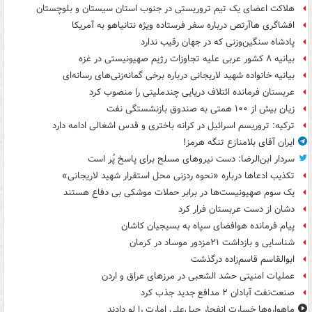
هلاکت اعضای یک تیم تروریستی در جنوب استان سیستان و بلوچستان
افشاگری هاآرتص درباره سفر فرستاده ویژه نتانیاهو به آمریکا
پادشاه سنگین‌وزنی که در جهان رقیب ندارد
بیانیه ۸ کشور عربی علیه تجاوزات رژیم صهیونیستی در غزه
بیانیه خانواده شهید لاریجانی درباره برخی گمانه‌زنی‌های رسانه‌ای
عربستان فرمانده ائتلاف دریایی چندملیتی را منصوب کرد
زیان بیش از ۱۰۰ همتی به صندوق‌ بازنشستگی نفت
ترکیه: تروریسم اسرائیل در کرانه باختری و قدس اشغالی ادامه دارد
ایران آقای بلامنازع تنگه هرمز!
سردار ابن‌الرضا: دست نیروهای مسلح برای پاسخ پُر است
تکذیب ادعاها درباره «نحوه ردزنی محل استقرار شهید لاریجانی»
یک‌ سوم صهیونیست‌ها در برابر حملات موشکی بی دفاع هستند
دشان از دست عربستان فرار کرد
پیام فرمانده هوافضای سپاه به بسیجیان کاشان
شناسایی و بازداشت ۲۱مزدور موساد در کرمان
ابوالقاسم قاسم‌زاده درگذشت
عملیات امنیتی حشد الشعبی در مرزهای عراق و اردن
صنعت‌نفت آبادان ۲ مدافع جدید جذب کرد
ماهواره‌ها خسارت انفجار جبل‌علی امارت را لو دادند