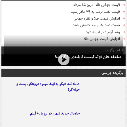
قیمت جهانی طلا امروز ۱۵ مرداد
قیمت نفت برنت به ۷۹ دلار رسید
افزایش قیمت طلا و نقره جهانی
قیمت نفت ۵ درصد کاهش یافت
رشد آرام دلار ادامه دارد
افزایش قیمت جهانی طلا
فیلم برگزیده
صاعقه جان فوتبالیست تایلندی را گرفت!
برگزیده ورزشی
حمله تند فیگو به اینفانتینو: دروغگو، پَست‌ و
حیله‌گر!
جنجال جدید نیمار در برزیل +فیلم