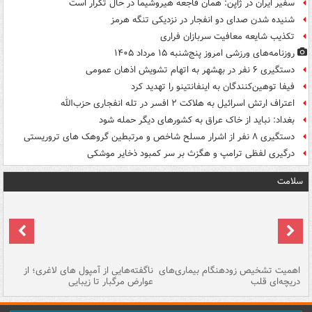
سفیر ایران در ژاپن: همان فاجعه هیروشیما در حال تکرار است
شنیده شدن صدای دو انفجار در نزدیکی تنگه هرمز
تکذیب شایعه معافیت سربازان فراری
روزنامه‌های ورزشی امروز پنج‌شنبه ۱۵ مرداد ۱۴۰۵
دستگیری ۶ نفر در بهشهر به اتهام تشویش اذهان عمومی
فیفا توهین‌کنندگان به اینفانتینو را تهدید کرد
اعتراف ارتش اسرائیل به هلاکت ۲ افسر در تله انفجاری حزب‌الله
بغداد: نباید از خاک عراق به کشورهای دیگر حمله شود
دستگیری ۸ نفر از اشرار مسلح شاخص و مرتبطین گروهک های تروریستی
درگیری لفظی ترامپ و هگزث بر سر کمبود ذخایر موشکی
سلامت
اهمیت تشخیص زودهنگام بیماری‌های
ناگفته‌هایی از آمپول های لاغری؛ از
دریچه‌ای قلب
عوارض مرگبار تا زیبایی
تا