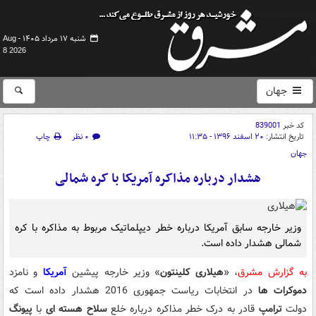
شنبه ۱۷ مرداد ۱۴۰۵ -
Aug
8 2026
جهان
کد خبر
839001
تاریخ انتشار:
۲۰ اسفند ۱۳۹۶ - ۱۱:۳۵
۰ نظر
چاپ
جهان
هشدار درباره مذاکره آمریکا با کره شمالی
وزیر خارجه سابق آمریکا درباره خطر دیپلماتیک مربوط به مذاکره با کره
شمالی هشدار داده است.
به گزارش مشرق
، «
هیلاری کلینتون
» وزیر خارجه پیشین
آمریکا
و نامزد
دموکرات ها
در انتخابات ریاست جمهوری 2016 هشدار داده است که
دولت
ترامپ
قادر به درک خطر مذاکره درباره خلع
سلاح هسته ای
با
پیونگ