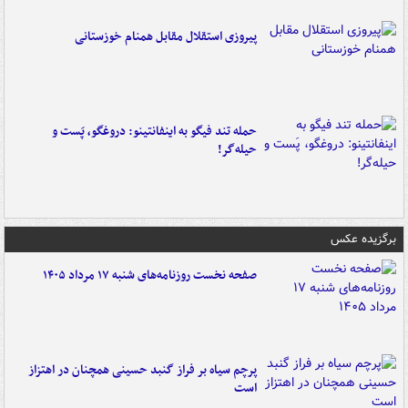
پیروزی استقلال مقابل همنام خوزستانی
حمله تند فیگو به اینفانتینو: دروغگو، پَست‌ و
حیله‌گر!
برگزیده عکس
صفحه نخست روزنامه‌های شنبه ۱۷ مرداد ۱۴۰۵
پرچم سیاه بر فراز گنبد حسینی همچنان در اهتزاز
است