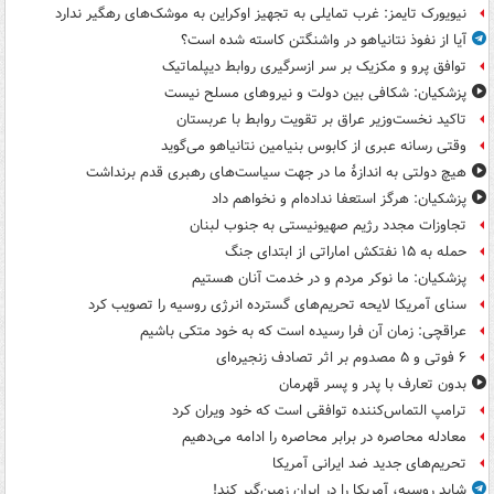
نیویورک تایمز: غرب تمایلی به تجهیز اوکراین به موشک‌های رهگیر ندارد
آیا از نفوذ نتانیاهو در واشنگتن کاسته شده است؟
توافق پرو و مکزیک بر سر ازسرگیری روابط دیپلماتیک
پزشکیان: شکافی بین دولت و نیروهای مسلح نیست
تاکید نخست‌وزیر عراق بر تقویت روابط با عربستان
وقتی رسانه عبری از کابوس بنیامین نتانیاهو می‌گوید
هیچ دولتی به اندازۀ ما در جهت سیاست‌های رهبری قدم برنداشت
پزشکیان: هرگز استعفا نداده‌ام و نخواهم داد
تجاوزات مجدد رژیم صهیونیستی به جنوب لبنان
حمله به ۱۵ نفتکش‌ اماراتی از ابتدای جنگ
پزشکیان: ما نوکر مردم و در خدمت آنان هستیم
سنای آمریکا لایحه تحریم‌های گسترده انرژی روسیه را تصویب کرد
عراقچی: زمان آن فرا رسیده است که به خود متکی باشیم
۶ فوتی و ۵ مصدوم بر اثر تصادف زنجیره‌ای
بدون تعارف با پدر و پسر قهرمان
ترامپ التماس‌کننده توافقی است که خود ویران کرد
معادله محاصره در برابر محاصره را ادامه می‌دهیم
تحریم‌های جدید ضد ایرانی آمریکا
شاید روسیه، آمریکا را در ایران زمین‌گیر کند!