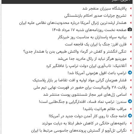
پالایشگاه سیزران منفجر شد
تشریح جزئیات صدور احکام بازنشستگی
هشدار ارشدترین ژنرال آمریکا درباره محدودیت‌های نظامی علیه ایران
صفحه نخست روزنامه‌های شنبه ۱۷ مرداد ۱۴۰۵
بیانیه سپاه پاسداران به مناسبت روز خبرنگار
فارن افرز: جنگ با ایران یک فاجعه است
تنگی انگشتر و کفش در گرما؛ واکنش طبیعی بدن یا هشدار جدی؟
مورینیو هرگز نباید از رئال مادرید جدا می‌شد
آتلانتیک: تاب‌آوری ایران دولت ترامپ را غافلگیر کرد
ترامپ باعث افول هژمونی آمریکا شد!
فشار هم‌زمان گرانی مواد اولیه و افت تقاضا بر بازار پلاستیک
رقابت ۲۸ والیبالیست برای حضور در فهرست نهایی تیم ملی
اسامی ژل‌های غیر مجاز شستشوی پوست منتشر شد
سندرز: ترامپ نماد فساد، اقتدارگرایی و جنگ‌طلبی است!
مراقب علائم هپاتیت باشید!
ادامه جنگ تا روی کار آمدن دولت جدید در آمریکا!
باغچه‌های خانگی در کاهش خطر ابتلا به دیابت موثرند
نگرانی تل‌آویو از گسترش پرونده‌های جاسوسی مرتبط با ایران