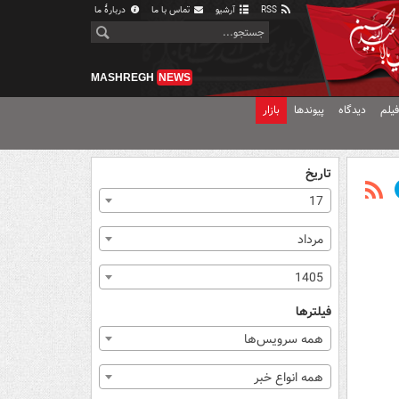
RSS
آرشیو
تماس با ما
دربارهٔ ما
MASHREGH
NEWS
یلم
دیدگاه
پیوندها
بازار
تاریخ
17
مرداد
1405
فیلترها
همه سرویس‌ها
همه انواع خبر