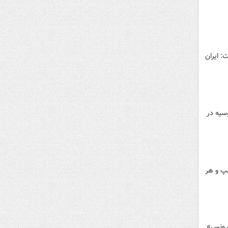
: ایران
وسیه در
مپ و هر
است جمهوری ۲۰۲۸ آمریکا، «جی‌دی ونس»