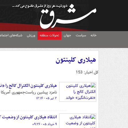
خانه
سیاست
جهان
تحولات منطقه
ورزش
شبکه‌های اجتماع
هیلاری کلینتون
کل اخبار: 153
هیلاری کلینتون الکترال کالج را «ن
نامزد پیشین ریاست‌جمهوری آمریکا به
۲ تیر ۰۵ - ۱۲:۱۴
انتقاد هیلاری کلینتون از وضعیت 
۹ خرداد ۰۵ - ۰۹:۲۶