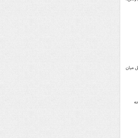
ل میان
حه