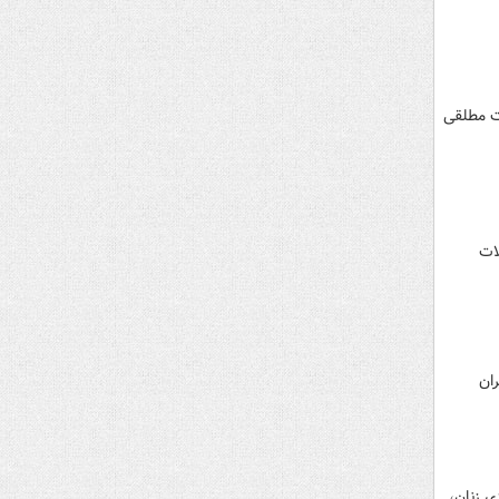
قت مطلقی
ات
ران
ی زنان،