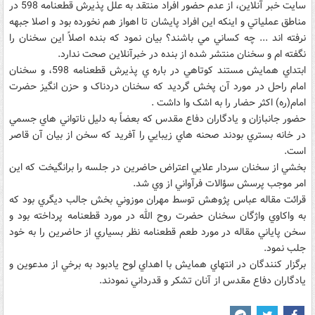
سايت خبر آنلاين، از عدم حضور افراد منتقد به علل پذيرش قطعنامه 598 در
مناطق عملياتي و اينکه اين افراد پايشان تا اهواز هم نخورده بود و اصلا جبهه
نرفته اند ... چه کساني مي باشند؟ بيان نمود که بنده اصلاً اين سخنان را
نگفته ام و سخنان منتشر شده از بنده در خبرآنلاين صحت ندارد.
ابتداي همايش مستند کوتاهي در باره ي پذيرش قطعنامه 598، و سخنان
امام راحل در مورد آن پخش گرديد که سخنان دردناک و حزن انگيز حضرت
امام(ره) اکثر حضار را به اشک وا داشت .
حضور جانبازان و يادگاران دفاع مقدس که بعضاً به دليل ناتواني هاي جسمي
در خانه بستري بودند صحنه هاي زيبايي را آفريد که سخن از بيان آن قاصر
است.
بخشي از سخنان سردار علايي اعتراض حاضرين در جلسه را برانگيخت که اين
امر موجب پرسش سؤالات فرآواني از وي شد.
قرائت مقاله عباس پژوهش توسط مهران موزوني بخش جالب ديگري بود که
به واکاوي واژگان سخنان حضرت روح الله در مورد قطعنامه پرداخته بود و
سخن پاياني مقاله در مورد طعم قطعنامه نظر بسياري از حاضرين را به خود
جلب نمود.
برگزار کنندگان در انتهاي همايش با اهداي لوح يادبود به برخي از مدعوين و
يادگاران دفاع مقدس از آنان تشکر و قدرداني نمودند.