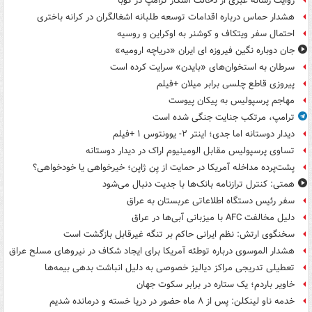
روایت رسانه عبری از دخالت آشکار ترامپ در کوبا
هشدار حماس درباره اقدامات توسعه طلبانه اشغالگران در کرانه باختری
احتمال سفر ویتکاف و کوشنر به اوکراین و روسیه
جان دوباره نگین فیروزه ای ایران «دریاچه ارومیه»
سرطان به استخوان‌های «بایدن» سرایت کرده است
پیروزی قاطع چلسی برابر میلان +فیلم
مهاجم پرسپولیس به پیکان پیوست
ترامپ، مرتکب جنایت جنگی شده است
دیدار دوستانه اما جدی؛ اینتر ۲- یوونتوس ۱ +فیلم
تساوی پرسپولیس مقابل الومینیوم اراک در دیدار دوستانه
پشت‌پرده مداخله آمریکا در حمایت از یِن ژاپن؛ خیرخواهی یا خودخواهی؟
همتی: کنترل ترازنامه بانک‌ها با جدیت دنبال می‌شود
سفر رئیس دستگاه اطلاعاتی عربستان به عراق
دلیل مخالفت AFC با میزبانی آبی‌ها در عراق
سخنگوی ارتش: نظم ایرانی حاکم بر تنگه غیرقابل بازگشت است
هشدار الموسوی درباره توطئه آمریکا برای ایجاد شکاف در نیروهای مسلح عراق
تعطیلی تدریجی مراکز دیالیز خصوصی به دلیل انباشت بدهی بیمه‌ها
خاویر باردم؛ یک ستاره در برابر سکوت جهان
خدمه ناو لینکلن: پس از ۸ ماه حضور در دریا خسته و درمانده‌ شدیم