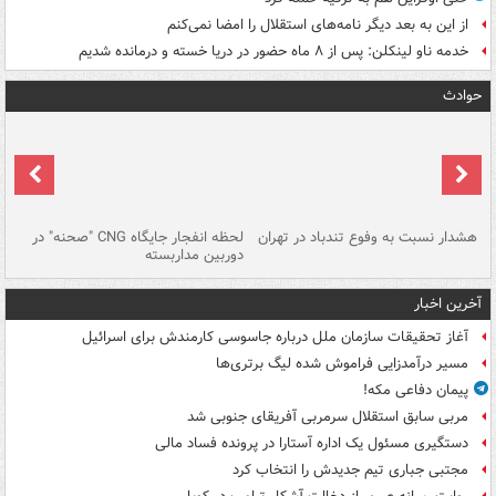
از این به بعد دیگر نامه‌های استقلال را امضا نمی‌کنم
خدمه ناو لینکلن: پس از ۸ ماه حضور در دریا خسته و درمانده‌ شدیم
حوادث
ای
هشدار نسبت به وفوع تندباد در تهران
لحظه انفجار جایگاه CNG "صحنه" در
دس
دوربین مداربسته
ات
آخرین اخبار
آغاز تحقیقات سازمان ملل درباره جاسوسی کارمندش برای اسرائیل
مسیر درآمدزایی فراموش شده لیگ برتری‌ها
پیمان دفاعی مکه!
مربی سابق استقلال سرمربی آفریقای جنوبی شد
دستگیری مسئول یک اداره آستارا در پرونده فساد مالی
مجتبی جباری تیم جدیدش را انتخاب کرد