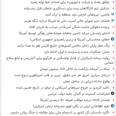
توافق بغداد و شرکت «شورون» برای احداث خط لوله بصره
تشکیل تیم کارآگاهان زبده برای دستگیری عاملان قتل رجب‌زاده
ولایتی: نیروهای خارجی باید منطقه را ترک کنند
هشدار دبیر شورای عالی امنیت ملی به امریکا درباره تنگه هرمز
پرونده حقوقی جنایت جنگی آمریکا در میناب به جریان افتاد
ادعای زلنسکی درباره تامین ماهانه موشک‌های رهگیر توسط آمریکا
خطای محاسباتی آمریکا و برتری راهبردی جمهوری اسلامی!
زنگ خطر پایان ذخایر دفاعی کشورهای خلیج فارس هم به صدا درآمد
عمان: مذاکرات مثبت و سازنده با ایران ادامه دارد
روایت رسانه اسرائیلی از فشار واشنگتن بر تل‌آویو برای آتش‌بس و خلع سلاح
حماس
سکه در آستانه بازگشت به کانال ۱۸۸ میلیون تومان
دریادار سیاری: امروز هر خبر دقیق، تیری بر قلب امپراطوری دروغ است
وقوع حادثه دریایی در ساحل عمان
تاکید الزیدی بر خروج نیروهای آمریکایی از عراق در تاریخ تعیین شده
اعتراضات گسترده در آلمان علیه دولت مرتس
هشدار کانادا درباره عواقب تعرفه ۵۰ درصدی آمریکا
نفوذ اطلاعاتی ایران در یگان فوق محرمانه ارتش اسرائیل!
تأکید دادستان کل کشور بر انسجام ملی برای مقابله با جنگ روانی دشمن