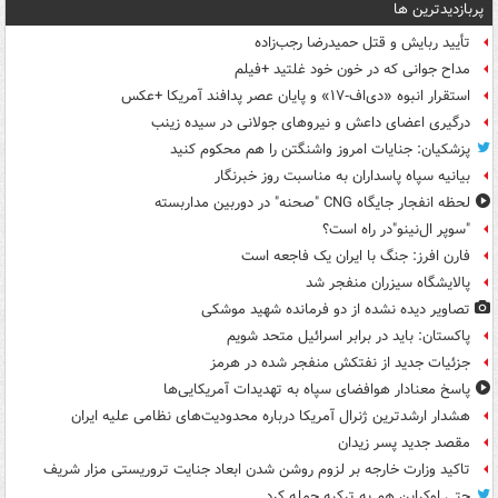
پربازدیدترین ها
تأیید ربایش و قتل حمیدرضا رجب‌زاده
مداح جوانی که در خون خود غلتید +فیلم
استقرار انبوه «دی‌اف‑۱۷» و پایان عصر پدافند آمریکا +عکس
درگیری اعضای داعش و نیروهای جولانی در سیده زینب
پزشکیان: جنایات امروز واشنگتن را هم محکوم کنید
بیانیه سپاه پاسداران به مناسبت روز خبرنگار
لحظه انفجار جایگاه CNG "صحنه" در دوربین مداربسته
"سوپر ال‌نینو"در راه است؟
فارن افرز: جنگ با ایران یک فاجعه است
پالایشگاه سیزران منفجر شد
تصاویر دیده‌ نشده از دو فرمانده شهید موشکی
پاکستان: باید در برابر اسرائیل متحد شویم
جزئیات جدید از نفتکش منفجر شده در هرمز
پاسخ معنادار هوافضای سپاه به تهدیدات آمریکایی‌ها
هشدار ارشدترین ژنرال آمریکا درباره محدودیت‌های نظامی علیه ایران
مقصد جدید پسر زیدان
تاکید وزارت خارجه بر لزوم روشن شدن ابعاد جنایت تروریستی مزار شریف
حتی اوکراین هم به ترکیه حمله کرد