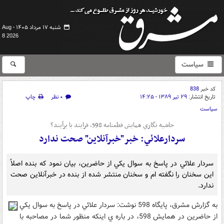
شنبه ۱۷ مرداد ۱۴۰۵ -
Aug
8 2026
سیاست
کد خبر
838
تاریخ انتشار:
۲۹ تیر ۱۳۸۹ - ۱۴:۲۵
۰ نظر
چاپ
سیاست
حاشيه نگاري همايش قطعنامه 598، فرايند با برآيند؟
سردارعلائي: خبر"خبرآنلاين" صحت ندارد
سردار علائي در پاسخ به سوال يکي از حاضرين، بيان نمود که بنده اصلاً
اين سخنان را نگفته ام و سخنان منتشر شده از بنده در خبرآنلاين صحت
ندارد.
به گزارش مشرق، پايگاه 598 نوشت: سردار علائي در پاسخ به سوال يکي
از حاضرين در همايش 598، در باره ي اينکه منظور شما در مصاحبه با