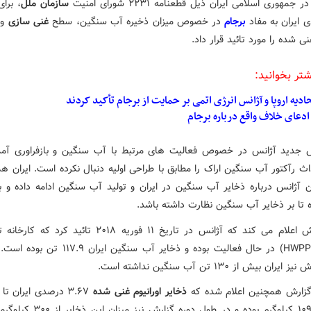
جمهوری اسلامی ایران ذیل قطعنامه ۲۲۳۱ شورای امنیت
سازمان ملل
، برا
دی ایران به مفاد
برجام
در خصوص میزان ذخیره آب سنگین، سطح
غنی سازی
و 
نی شده را مورد تائید قرار داد.
شتر بخوانید:
ادیه اروپا و آژانس انرژی اتمی بر حمایت از برجام تأکید کردند
 جدید آژانس در خصوص فعالیت های مرتبط با آب سنگین و بازفراوری آم
اث رآکتور آب سنگین اراک را مطابق با طراحی اولیه دنبال نکرده است. ایران ه
ن آژانس درباره ذخایر آب سنگین در ایران و تولید آب سنگین ادامه داده و ب
ه تا بر ذخایر آب سنگین نظارت داشته باشد.
این گزارش اعلام می کند که آژانس در تاریخ ۱۱ فوریه ۲۰۱۸ تائید ک
سنگین (HWPP) در حال فعالیت بوده و ذخایر آب سنگین ایر
ران بیش از ۱۳۰ تن آب سنگین نداشته است.
زارش همچنین اعلام شده که
ذخایر اورانیوم غنی شده
فوریه ۱۰۹.۵ کیلوگرم بوده و در طول دوره گزار