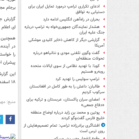
ادعای تکراری ترامپ درمورد تمایل ایران برای
برجام مجا
دستیابی به توافق
گزارش جد
بحران در راه‌آهن انگلیس ادامه دارد
ای اعلام 
هشدار نمایندگان جمهوری‌خواه به ترامپ درباره
جنگ علیه ایران
همچنین د
گزارشی دیگر از کاهش ذخایر کلیدی موشکی
آمریکا
در آینده
گفت وگوی تلفنی مودی و نتانیاهو درباره
را خواستا
تحولات منطقه‌ای
پیشران ا
کوبا: با تهدید نظامی از سوی ایالات متحده
روبه‌رو هستیم
ترامپ سوئیس را تهدید کرد
۱۸ اسفند) برگزار می شود، مورد بررسی قرار خواهند گرفت.
طالبان: داعش را به طور کامل در افغانستان
سرکوب کردیم
امضای سران پاکستان، عربستان و ترکیه برای
منبع: مهر
«دفاع جمعی»
پوتین و محمد بن زاید درباره اوضاع منطقه
خلیج فارس گفت‌وگو کردند
افشاگری برادرزاده ترامپ: تمام تصمیم‌هایش از
روی ترس است
وقوع انفجار مهیب در مسکو