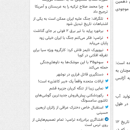
ی دهمین
چرا محمد صلاح ترکیه را به عربستان و آمریکا
موجودی
ترجیح داد
تلگراف: جنگ علیه ایران ممکن است به یکی از
اشتباهات تاریخ تبدیل شود
برخورد پراید با تیر برق ۲ فوتی بر جای گذاشت
ترامپ: فکر می‌کنم جنگ با ایران خیلی زود
پایان می‌یابد
نیویورک تایمز فاش کرد: کارگروه ویژه سیا برای
تفرقه افکنی در کوبا
سوخو۳۵ با این موشک‌ها به ناوهای‌جنگی
ده است:
حمله می‌کند
مچنان به
دستگیری قاتل فراری در نوشهر
ه آژانس
ایالات متحده واقعاً یک «ببر کاغذی» است!
نمایی زیبا از تنگه کریان جزیره قشم
رکوردشکنی پیش‌فروش جدیدترین گوشی‌های
رد که کارخانه تولید آب
تاشوی سامسونگ
ان ۱۱۷.۹ تن بوده است. در طول
استقبال خاص دخترک عراقی از زائران اربعین
حسینی
افشاگری برادرزاده ترامپ: تمام تصمیم‌هایش از
۳.۶۷ درصدی ایران تا تاریخ ۱۲
روی ترس است
ش نیز میزان این ذخایر از ۳۰۰ کیلوگرمی که در