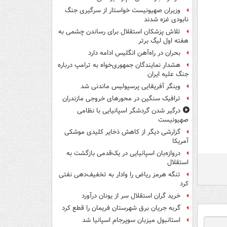
وزیران صهیونیست خواستار از سرگیری جنگ
نابودی غزه شدند
تلاش پزشکان استقلال برای رساندن چشمی به
هفته اول لیگ برتر
بحران در راه‌آهن انگلیس ادامه دارد
هشدار نمایندگان جمهوری‌خواه به ترامپ درباره
جنگ علیه ایران
وینگر آفریقایی پرسپولیس ماندنی شد
ترافیک سنگین در محورهای خروجی مازندران
درگیر شدن گردشگر اسپانیایی با نظامی
صهیونیست
گزارشی دیگر از کاهش ذخایر کلیدی موشکی
آمریکا
دروازه‌بان اسپانیایی در یک‌قدمی بازگشت به
استقلال
تنگه هرمز ریاض را وادار به تخفیف‌دهی نفتی
کرد
خرید گران استقلال سر از یونان درآورد
گربه جریان برق شهرستان فریمان را قطع کرد
استانبول میزبان سوپرجام اسپانیا شد