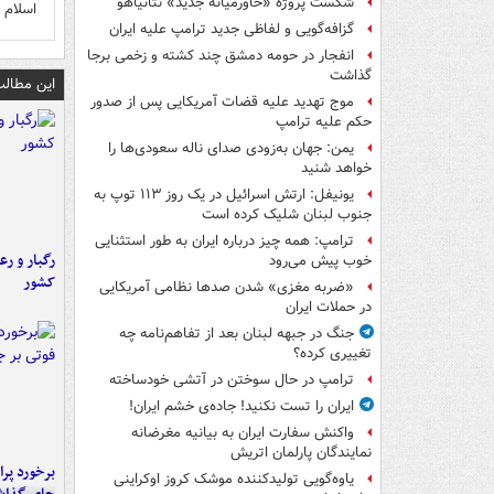
شکست پروژه «خاورمیانه جدید» نتانیاهو
اسلام 
گزافه‌گویی و لفاظی جدید ترامپ علیه ایران
انفجار در حومه دمشق چند کشته و زخمی برجا
گذاشت
این مطالب
موج تهدید علیه قضات آمریکایی پس از صدور
حکم علیه ترامپ
یمن: جهان به‌زودی صدای ناله سعودی‌ها را
خواهد شنید
یونیفل: ارتش اسرائیل در یک روز ۱۱۳ توپ به
جنوب لبنان شلیک کرده است
ترامپ: همه چیز درباره ایران به طور استثنایی
رگبار و رع
خوب پیش می‌رود
کشور
«ضربه مغزی» شدن صدها نظامی آمریکایی
در حملات ایران
جنگ در جبهه لبنان بعد از تفاهم‌نامه چه
تغییری کرده؟
ترامپ در حال سوختن در آتشی خودساخته
ایران را تست نکنید! جاده‌ی خشم ایران!
واکنش سفارت ایران به بیانیه مغرضانه
نمایندگان پارلمان اتریش
یاوه‌گویی تولیدکننده موشک کروز اوکراینی