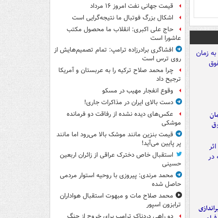
قیمت جهانی نفت امروز ۱۶ مرداد
اشکال بزرگ فوتبال ما نتیجه‌گرایی است
حاج علی اکبری: انقلاب ما محصول مکتب
عاشورا است
افشاگری برادرزاده ترامپ: تمام تصمیم‌هایش از
روی ترس است
چرا محمد صلاح ترکیه را به عربستان و آمریکا
ترجیح داد
وقوع انفجار مهیب در مسکو
دست بالای ایران در مذاکرات جاری!
مان
عکس‌های دیده نشده از رفاقت دو فرمانده‌
موشکی
وق
قیمت بنزین مانند موشک بالا می‌رود اما مانند
پر پایین می‌آید!
استقبال خاص دخترک عراقی از زائران اربعین
حسینی
محمد مرندی: پیروزی با روحیه استوار مردمی
حاصل شده
محمد صلاح مات و مبهوت استقبال هواداران
ترابزون اسپور
یراندازی
دو راهی دردناک ترامپ برای خروج از جنگ