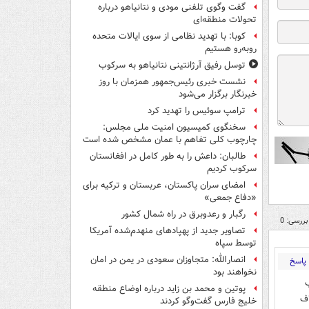
گفت وگوی تلفنی مودی و نتانیاهو درباره
تحولات منطقه‌ای
کوبا: با تهدید نظامی از سوی ایالات متحده
روبه‌رو هستیم
توسل رفیق آرژانتینی نتانیاهو به سرکوب
نشست خبری رئیس‌جمهور همزمان با روز
خبرنگار برگزار می‌شود
ترامپ سوئیس را تهدید کرد
سخنگوی کمیسیون امنیت ملی مجلس:
چارچوب کلی تفاهم با عمان مشخص شده است
طالبان: داعش را به طور کامل در افغانستان
سرکوب کردیم
امضای سران پاکستان، عربستان و ترکیه برای
«دفاع جمعی»
رگبار و رعدوبرق در راه شمال کشور
بررسی: 0
تصاویر جدید از پهپادهای منهدم‌شده آمریکا
توسط سپاه
انصارالله: متجاوزان سعودی در یمن در امان
پاسخ
نخواهند بود
پوتین و محمد بن زاید درباره اوضاع منطقه
اف
خلیج فارس گفت‌وگو کردند