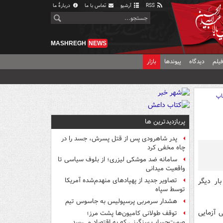
RSS
آرشیو
تماس با ما
دربارهٔ ما
MASHREGH
NEWS
یلم
دیدگاه
پیوندها
بازار
اپ
پربازدیدترین ها
پدر شاهرودی پس از قتل پسرش، جسد را در
چاه مخفی کرد
سامانه ضد موشکی لیزری؛ از بلوف سیاسی تا
واقعیت میدانی
ار دیگر
تصاویر جدید از پهپادهای منهدم‌شده آمریکا
توسط سپاه
هشدار سرمربی پرسپولیس به جاسوس تیم
ی آزمایی
توقف طولانی کامیون‌ها پشت مرز؛
صورت‌حساب سنگینی که به اقتصاد می‌رسد