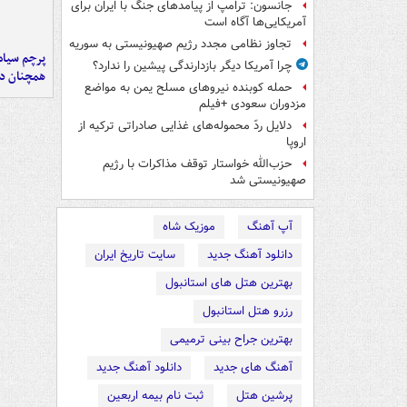
جانسون: ترامپ از پیامدهای جنگ با ایران برای
آمریکایی‌ها آگاه است
تجاوز نظامی مجدد رژیم صهیونیستی به سوریه
پرچم سیاه
چرا آمریکا دیگر بازدارندگی پیشین را ندارد؟
همچنان در
حمله کوبنده نیروهای مسلح یمن به مواضع
مزدوران سعودی +فیلم
دلایل ردّ محموله‌های غذایی صادراتی ترکیه از
اروپا
حزب‌الله خواستار توقف مذاکرات با رژیم
صهیونیستی شد
آپ آهنگ
موزیک شاه
دانلود آهنگ جدید
سایت تاریخ ایران
بهترین هتل های استانبول
رزرو هتل استانبول
بهترین جراح بینی ترمیمی
آهنگ های جدید
دانلود آهنگ جدید
پرشین هتل
ثبت نام بیمه اربعین