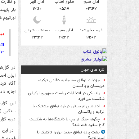
و نظارت در 
اذان صبح
طلوع آفتاب
اذان ظهر
۱۲:۱۰
۰۵:۱۷
۰۳:۴۲
بار پایبن
اورانیوم غ
غروب خورشید
اذان مغرب
نیمه‌شب شرعی
بی
۲۳:۲۲
۱۹:۲۳
۱۹:۰۳
اتح
۱۰ ادعای خلاف واقع درباره برجام
در گزارش
تازه های جهان
ایران احد
جزئیات توافق سه جانبه دفاعی ترکیه،
آگاه کرد
عربستان و پاکستان
اجازه داد
زلنسکی در انتخابات ریاست جمهوری اوکراین
شکست می‌خورد
ادعاهای عربستان درباره توافق مشترک با
ترکیه و پاکستان
دوره گزارش نیز ای
چگونه جنگ ترامپ با دانشگاه‌ها به شکست
کاخ سفید ختم شد؟
در این گ
پشت پرده توافق جدید ایران؛ تاکتیک یا
استراتژی؟