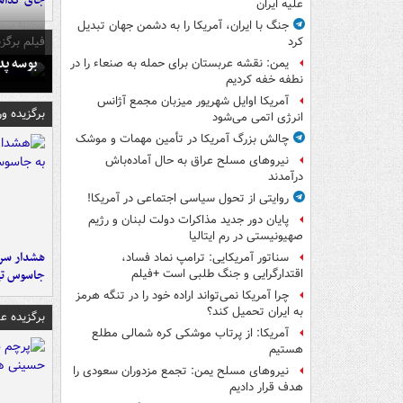
جای گذا
علیه ایران
جنگ با ایران، آمریکا را به دشمن جهان تبدیل
فیلم برگزی
کرد
بوسه‌ پ
یمن: نقشه عربستان برای حمله به صنعاء را در
نطفه خفه کردیم
آمریکا اوایل شهریور میزبان مجمع آژانس
برگزیده و
انرژی اتمی می‌شود
چالش بزرگ آمریکا در تأمین مهمات و موشک
نیروهای مسلح عراق به حال آماده‌باش
درآمدند
روایتی از تحول سیاسی اجتماعی در آمریکا!
پایان دور جدید مذاکرات دولت لبنان و رژیم
صهیونیستی در رم ایتالیا
هشدار سرم
سناتور آمریکایی: ترامپ نماد فساد،
جاسوس تی
اقتدارگرایی و جنگ طلبی است +فیلم
چرا آمریکا نمی‌تواند اراده خود را در تنگه هرمز
به ایران تحمیل کند؟
برگزیده 
آمریکا: از پرتاب موشکی کره شمالی مطلع
هستیم
نیروهای مسلح یمن: تجمع مزدوران سعودی را
هدف قرار دادیم