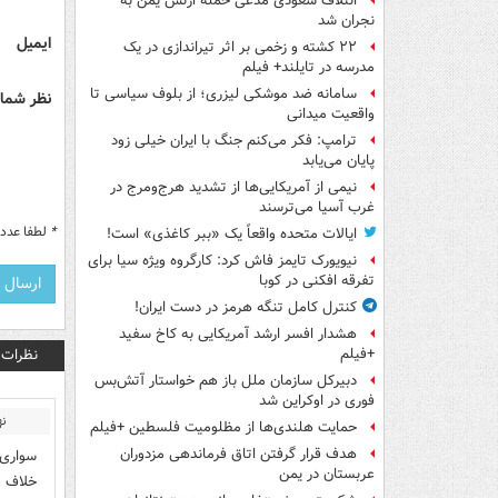
ائتلاف سعودی مدعی حمله ارتش یمن به
نجران شد
ایمیل
۲۲ کشته و زخمی بر اثر تیراندازی در یک
مدرسه در تایلند+ فیلم
سامانه ضد موشکی لیزری؛ از بلوف سیاسی تا
نظر شما 
واقعیت میدانی
ترامپ: فکر می‌کنم جنگ با ایران خیلی زود
پایان می‌یابد
نیمی از آمریکایی‌ها از تشدید هرج‌ومرج در
غرب آسیا می‌ترسند
*
لطفا عدد م
ایالات متحده واقعاً یک «ببر کاغذی» است!
نیویورک تایمز فاش کرد: کارگروه ویژه سیا برای
تفرقه افکنی در کوبا
کنترل کامل تنگه هرمز در دست ایران!
هشدار افسر ارشد آمریکایی به کاخ سفید
نظرات
+فیلم
دبیرکل سازمان ملل باز هم خواستار آتش‌بس
فوری در اوکراین شد
نه
حمایت هلندی‌ها از مظلومیت فلسطین +فیلم
هدف قرار گرفتن اتاق‌ فرماندهی مزدوران
سواری 
عربستان در یمن
خلاف ا