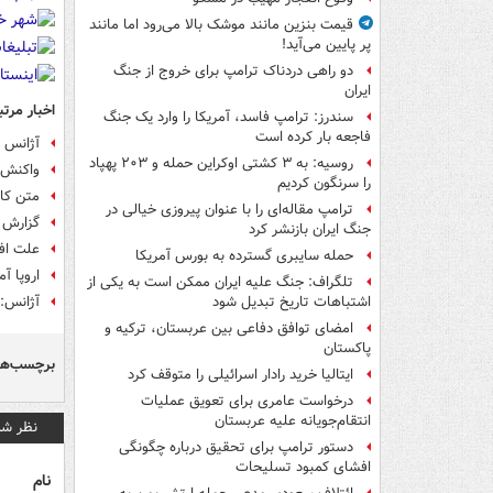
قیمت بنزین مانند موشک بالا می‌رود اما مانند
پر پایین می‌آید!
دو راهی دردناک ترامپ برای خروج از جنگ
ایران
اخبار مرتب
سندرز: ترامپ فاسد، آمریکا را وارد یک جنگ
فاجعه بار کرده است
آژانس با
روسیه: به ۳ کشتی اوکراین حمله و ۲۰۳ پهپاد
واکنش د
را سرنگون کردیم
متن کام
ترامپ مقاله‌ای را با عنوان پیروزی خیالی در
گزارش آ
جنگ ایران بازنشر کرد
علت اف
حمله سایبری گسترده به بورس آمریکا
اروپا آم
تلگراف: جنگ علیه ایران ممکن است به یکی از
آژانس: 
اشتباهات تاریخ تبدیل شود
امضای توافق دفاعی بین عربستان، ترکیه و
پاکستان
برچسب‌ها
ایتالیا خرید رادار اسرائیلی را متوقف کرد
درخواست عامری برای تعویق عملیات
انتقام‌جویانه علیه عربستان
نظر شم
دستور ترامپ برای تحقیق درباره چگونگی
افشای کمبود تسلیحات
نام