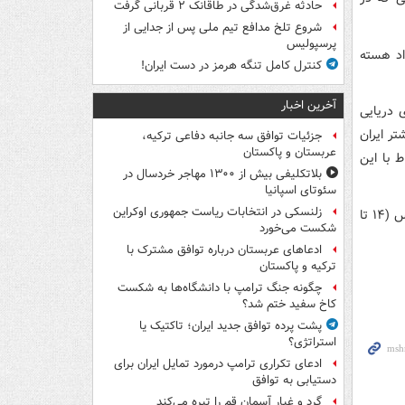
حادثه غرق‌شدگی در طاقانک ۲ قربانی گرفت
شروع تلخ مدافع تیم ملی پس از جدایی از
پرسپولیس
اد هسته
کنترل کامل تنگه هرمز در دست ایران!
آخرین اخبار
 دریایی
ر ایران
جزئیات توافق سه جانبه دفاعی ترکیه،
عربستان و پاکستان
ط با این
بلاتکلیفی بیش از ۱۳۰۰ مهاجر خردسال در
سئوتای اسپانیا
زلنسکی در انتخابات ریاست جمهوری اوکراین
این گزارش در نشست هفته آینده شورای حکام که روزهای دوشنبه تا جمعه ۵ تا ۹ مارس (۱۴ تا
شکست می‌خورد
ادعاهای عربستان درباره توافق مشترک با
ترکیه و پاکستان
چگونه جنگ ترامپ با دانشگاه‌ها به شکست
کاخ سفید ختم شد؟
پشت پرده توافق جدید ایران؛ تاکتیک یا
استراتژی؟
ادعای تکراری ترامپ درمورد تمایل ایران برای
دستیابی به توافق
گرد و غبار آسمان قم را تیره می‌کند