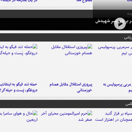
شت
ممنوع شد
در یک مدرسه در تایلند+ 
ده
در بر پای پسر شهیدش
رزشی
ربی پرسپولیس به
پیروزی استقلال مقابل همنام
حمله تند فیگو به اینفانتین
م
خوزستانی
دروغگو، پَست‌ و حیله‌گر!
عکس