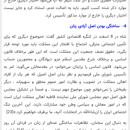
اختیارات‌ حصری‌ است‌ و اگر شک‌ کنیم‌ که‌ آیا می‌شود اختیار دیگری‌ خارج‌ از
موارد ذکر شده کسب‌ کنیم‌، باید به‌ اصالت‌ عدم‌، استناد کرد و جایز نیست‌
اختیار دیگری‌ را خارج‌ از موارد مذکور تأسیس‌ کرد.
4- ساختگی بودن اصل آزادی زنان
شاه‌ در 8 اسفند در کنگره‌ اقتصادی‌ کشور گفت‌: «موضوع‌ دیگری‌ که‌ برای‌
تأمین‌ اجتماعی‌ مترقی‌، اجتماع‌ با افتخار این‌ مملکت ‌باید مورد توجه‌ قرار
بگیرد، حقوق نصف‌ جمعیت‌ این‌ مملکت‌ است‌ که‌ این‌ طور برخلاف‌ قانون‌
اساسی‌ و برخلاف‌ شرع‌ مقدس‌ اسلام‌ جزو دیوانگان‌ و محجورین‌ حساب‌
می‌شود. قانون‌ اساسی‌ را برایتان‌ می‌خوانم‌؛ در مقدمه‌اش ‌می‌گوید: امر به‌
تأسیس‌ شورای‌ ملی‌ فرمودیم‌ و نظر بدان‌ اصل‌ اصیل‌ که‌ هر یک ‌از افراد
اهالی‌ مملکت‌ در تصویب‌ و نظارت‌ امور عموم‌ محقق‌ و سهیم‌اند ـ دیگر
بقیه‌اش‌ را نمی‌خوانم‌ چون‌ موضوع‌ مهم‌ نیست‌ ـ و ضمناً در تشکیل‌ مجلس‌
طبق ‌اصل‌ دوم‌ مجلس‌ شورای‌ ملی‌ نماینده‌ قاطبه‌ اهالی‌ مملکت‌ ایران‌ است‌
که‌ در امور معاش‌ و سیاسی‌ وطن‌ خود مشارکت‌ دارند. این‌ آخرین‌ ننگ‌
اجتماعی‌ ایران ‌را ان‌شاءالله‌ در انتخابات‌ آتیه‌، ما برطرف‌ خواهیم‌ کرد.»[23]
به‌ دنبال‌ این‌ سخنان‌، تظاهرات‌ ساختگی‌ عده‌ای‌ از زنان‌ در فردای‌ آن‌ روز