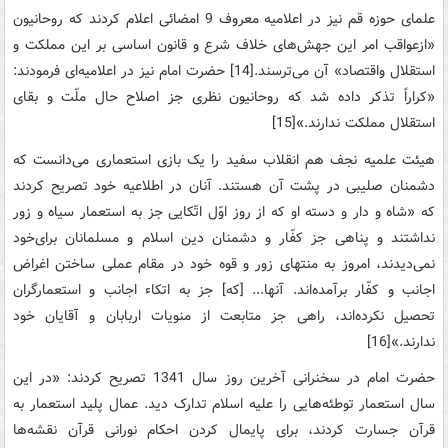
علمای‌ حوزه‌ قم‌ نیز در اعلامیه‌ معروف‌ 9‌ امضائی‌ اعلام‌ کردند که‌ روحانیون‌
«ازعواقب‌ امر این‌ جهش‌های‌ خلاف‌ شرع‌ و قانون‌ اساسی‌ بر این‌ مملکت‌ و
استقلال‌ واقتصاد» آن‌ می‌ترسند.[14] حضرت‌ امام‌ نیز در اعلامیه‌ای‌ فرمودند:
«کراراً تذکر داده‌ شد که‌ روحانیون‌ نظری‌ جز اصلاح‌ حال‌ ملّت‌ و بقای‌
استقلال‌ مملکت‌ ندارند.»[15]
هیئت‌ علمیه‌ نجف‌ هم انقلاب‌ سفید را یک‌ بازی‌ استعماری‌ می‌دانست‌ که‌
دشمنان‌ صلیبی‌ در پشت‌ آن‌ هستند. آنان‌ در اطلاعیه‌ خود تصریح‌ کردند
که‌ «شاه‌ و دار و دسته‌ او که‌ از روز اوّل‌ اتّکایی‌ جز به ‌استعمار سیاه‌ و زور
نداشتند و پناهی‌ جز کفّار و دشمنان‌ دین‌ اسلام‌ و مسلمانان‌ برای‌خود
نمی‌دیدند، امروز به‌ منتهای‌ زور و قوه‌ خود در مقام‌ عملی‌ ساختن‌ اغراض‌
اجانب‌ و کفّار برآمده‌اند. آنها... [که] جز به‌ اتکاء اجانب‌ و استعمارگران‌
تحصیل‌ نکرده‌اند، راهی‌ جز متابعت‌ از منویات‌ اربابان‌ و آقایان‌ خود
ندارند.»[16]
حضرت‌ امام‌ در سخنرانی‌ آخرین‌ روز سال‌ 1341 تصریح‌ کردند: «در این‌
سال‌ استعمار توطئه‌هایی‌ را علیه‌ اسلام‌ تدارک‌ دید. عمال‌ پلید استعمار به‌
قرآن‌ جسارت ‌کردند، برای‌ پایمال‌ کردن‌ احکام‌ نورانی‌ قرآن‌ نقشه‌ها