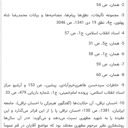
2- همان، ص 54
3- مجموعه‌ تألیفات، نطق‌ها پیام‌ها، مصاحبه‌ها و بیانات محمدرضا شاه
پهلوی، ج4، نطق 19 دی 1341، ص 3046
4- اسناد انقلاب اسلامی، ج1، ص 57
5- همان، ج5، ص 31
6- همان، ج1، ص 58
7- همان، ص 59
8- همان، ص 60
9- خاطرات سیدحسن طاهری‌خرم‌آبادی، پیشین، ص 153 و آرشیو مرکز
اسناد انقلاب اسلامی، پرونده‌ امام‌خمینی، ج1، شماره‌ بازیابی 479، ص 33
10- احسان نراقی، آن حکایت‌ها (گفتگوی هرمزکی با احسان نراقی)، جامعه‌
ایرانیان، 1381، ص 130؛ احسان نراقی پا را از این فراتر می‌گذارد و این
عقیده را به شهید مطهری نسبت می‌دهد و می‌گوید: «در آن سال‌ها
روشنفکری نظیر مرحوم مطهری معتقد بود که مواضع آقایان در قم عموماً