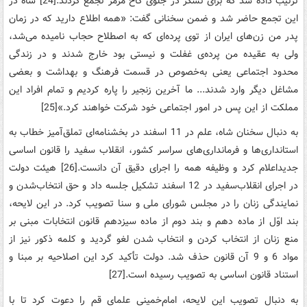
ترتیب ‌داده شد که‌ برای‌ تشکر در جلوی کاخ‌ مرمر تجمع‌ کردند.[24] شاه‌ در
این‌ تجمع‌ حاضر شد و ضمن‌ سخنانی‌ گفت‌: «همه‌ اطلاع‌ دارید که‌ در زمان‌
پدر من‌ زن‌های‌ ایران‌ از توی‌ پرده‌ای‌ که‌ به‌ اصطلاح‌ حجاب‌ نامیده‌ می‌شد،
ولی‌ به‌ عقیده‌ من‌ پرده‌ی‌ غفلت‌ و نیستی‌ بود خارج‌ شدند و در زندگی‌
محدود اجتماعی‌ یعنی‌ به‌خصوص‌ در قسمت‌ فرهنگ‌ و بهداشت‌ و بعضی‌
مشاغل‌ دیگر وارد شدند... ما آخرین‌ زنجیر را پاره‌ کردیم‌ و تمام‌ افراد این
‌مملکت‌ از این‌ پس‌ در امور اجتماعی‌ خود شرکت‌ خواهند کرد.»[25]
به‌ دنبال‌ سخنان‌ شاه، علم‌ در 11 اسفند در بخشنامه‌ای‌ تملق‌آمیز خطاب‌ به‌
استانداری‌ها و فرمانداری‌های‌ سراسر کشور، انقلاب‌ سفید را قانون‌ اساسی‌
جدیداعلام‌ کرد و وظیفه‌ همه‌ را اجرای‌ دقیق‌ آن‌ دانست‌.[26] هیئت‌ دولت‌
در اجرای‌ انقلاب‌سفید در 12 اسفند تشکیل‌ جلسه‌ داد و حق‌ انتخاب‌شدن‌ و
نمایندگی‌ زنان‌ را در مجلس‌ شورای‌ ملی‌ و سنا تصویب‌ کرد. در این‌ لایحه‌،
بند اوّل‌ از ماده‌ دهم‌ و بند دوم‌ از ماده‌ سیزدهم‌ قانون‌ انتخابات‌ مبنی‌ بر
منع‌ زنان‌ از انتخاب‌ کردن‌ و انتخاب‌ شدن‌ لغو گردید و کلمه‌ ذکور نیز از
مواد 6 و 9 آن‌ قانون‌ حذف‌ شد. دولت‌ تأکید کرد این ‌اصلاحیه‌ بر مبنا و
استناد قانون‌ اساسی‌ به‌ تصویب‌ رسیده‌ است‌.[27]
به‌ دنبال‌ تصویب‌ این‌ لایحه‌، امام‌خمینی‌ علمای‌ قم‌ را دعوت‌ کرد تا با