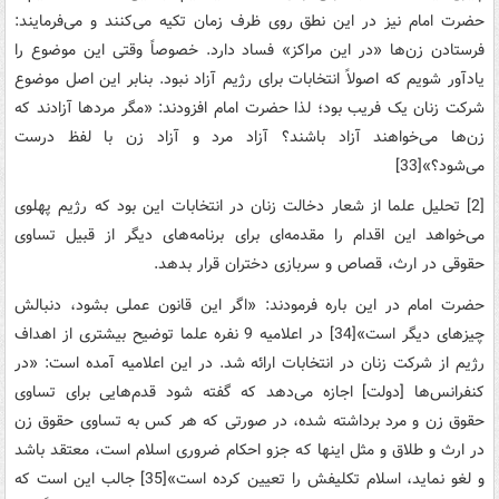
حضرت‌ امام‌ نیز در این‌ نطق‌ روی‌ ظرف‌ زمان‌ تکیه‌ می‌کنند و می‌فرمایند:
فرستادن‌ زن‌ها «در این‌ مراکز» فساد دارد. خصوصاً وقتی‌ این ‌موضوع‌ را
یادآور شویم‌ که‌ اصولاً انتخابات‌ برای‌ رژیم‌ آزاد نبود. بنابر این‌ اصل‌ موضوع
‌شرکت‌ زنان‌ یک‌ فریب‌ بود؛ لذا حضرت‌ امام‌ افزودند: «مگر مردها آزادند که‌
زن‌ها می‌خواهند آزاد باشند؟ آزاد مرد و آزاد زن‌ با لفظ‌ درست‌
می‌شود؟»[33]
[2] تحلیل‌ علما از شعار دخالت‌ زنان‌ در انتخابات‌ این‌ بود که‌ رژیم‌ پهلوی
می‌خواهد این‌ اقدام ‌را مقدمه‌ای‌ برای‌ برنامه‌های‌ دیگر از قبیل‌ تساوی‌
حقوقی‌ در ارث‌، قصاص‌ و سربازی ‌دختران‌ قرار بدهد.
حضرت‌ امام‌ در این‌ باره‌ فرمودند: «اگر این‌ قانون‌ عملی‌ بشود، دنبالش‌
چیزهای‌ دیگر است‌»[34] در اعلامیه‌ 9 نفره‌ علما توضیح‌ بیشتری‌ از اهداف‌
رژیم‌ از شرکت‌ زنان‌ در انتخابات‌ ارائه‌ شد. در این‌ اعلامیه‌ آمده‌ است‌: «در
کنفرانس‌ها [دولت‌] اجازه‌ می‌دهد که‌ گفته‌ شود قدم‌هایی‌ برای‌ تساوی‌
حقوق زن‌ و مرد برداشته‌ شده‌، در صورتی‌ که‌ هر کس‌ به ‌تساوی‌ حقوق زن‌
در ارث‌ و طلاق و مثل‌ اینها که‌ جزو احکام‌ ضروری‌ اسلام‌ است‌، معتقد باشد
و لغو نماید، اسلام‌ تکلیفش‌ را تعیین‌ کرده‌ است‌»[35] جالب‌ این‌ است‌ که‌