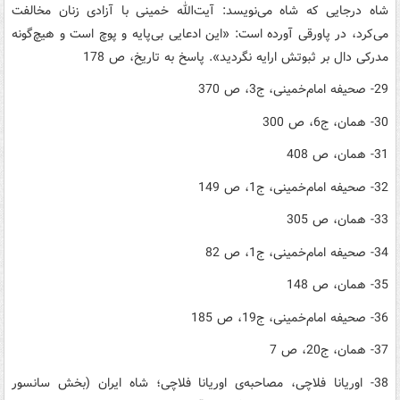
شاه درجایی که شاه می‌نویسد: آیت‌الله خمینی با آزادی زنان مخالفت
می‌کرد، در پاورقی آورده است: «این ادعایی بی‌پایه و پوچ است و هیچ‌گونه
مدرکی دال بر ثبوتش ارایه نگردید». پاسخ به تاریخ، ص 178
29- صحیفه‌ امام‌خمینی، ج3، ص 370
30- همان، ج6، ص 300
31- همان، ص 408
32- صحیفه‌ امام‌خمینی، ج1، ص 149
33- همان، ص 305
34- صحیفه‌ امام‌خمینی، ج1، ص 82
35- همان، ص 148
36- صحیفه‌ امام‌خمینی، ج19، ص 185
37- همان، ج20، ص 7
38- اوریانا فلاچی، مصاحبه‌ی اوریانا فلاچی؛ شاه ایران (بخش سانسور