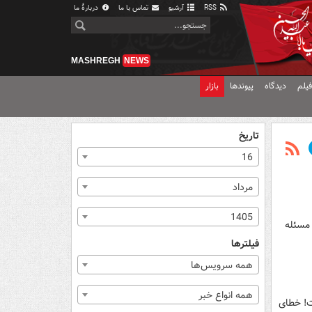
RSS
آرشیو
تماس با ما
دربارهٔ ما
MASHREGH
NEWS
یلم
دیدگاه
پیوندها
بازار
تاریخ
16
مرداد
1405
 مسئله
فیلترها
همه سرویس‌ها
همه انواع خبر
ست! خطای