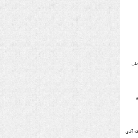
مان ملل
ه آقای