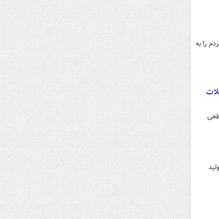
دم را به
کلات
طعی
لید