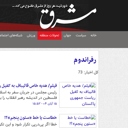
خانه
سیاست
جهان
تحولات منطقه
ورزش
شبکه‌های اجتماع
رفراندوم
کل اخبار: 73
فیلم/ هدیه خاص قالیباف به کفیل
رئیس مجلس در جریان سفر به اسلام آ
فلسطین در اندیشه رهبر انقلاب را
۱۵ آبان ۰۴ - ۱۵:۵۲
خطاست یا خط «ستون پنجم»؟!
خطا اگر پی‌درپی تکرار شود و این تک