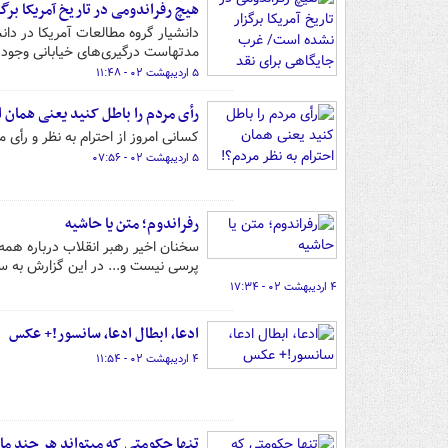
هیچ رفراندومی در تاریخ آمریکا بر
دانشیار گروه مطالعات آمریکا در دان
مدتهاست درگیری‌های خیابانی وجود دا
۵ اردیبهشت ۰۲ - ۱۱:۴۸
رأی مردم را باطل کنید یعنی همان ا
کسانی امروز از احترام به نظر و رأی م
۵ اردیبهشت ۰۲ - ۰۷:۵۶
رفراندوم؛ متن یا حاشیه
سخنان اخیر رهبر انقلاب درباره همه 
پرسی نیست و... در این گزارش به سؤال
۴ اردیبهشت ۰۲ - ۱۷:۳۴
ادعا، ابطال ادعا، سانسور!+ عکس
۴ اردیبهشت ۰۲ - ۱۱:۵۴
تنها حکومتی که میتواند هر چند ما