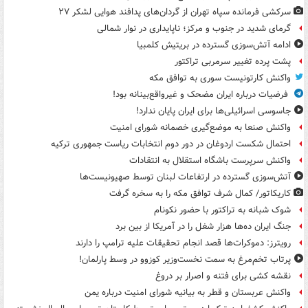
سرکشی فرمانده سپاه تهران از گردان‌های پدافند هوایی لشکر ۲۷
گرمای شدید در جنوب و مرکز؛ ناپایداری در نوار شمالی
ادامه آتش‌سوزی گسترده در بریتیش کلمبیا
پشت پرده تغییر سرمربی تراکتور
واکنش کارتونیست سوری به توافق مکه
فرضیات درباره ایران مضحک و غیرواقع‌بینانه بود!
جاسوسی اسرائیلی‌ها برای ایران پایان ندارد!
واکنش صنعا به موضع‌گیری خصمانه شورای امنیت
احتمال شکست اردوغان در دور دوم انتخابات ریاست جمهوری ترکیه
واکنش سرپرست باشگاه استقلال به انتقادات
آتش‌سوزی گسترده در ارتفاعات لبنان توسط صهیونیست‌ها
کاریکاتور/ کمال شرف توافق مکه را به سخره گرفت
شوک شبانه به تراکتور با حضور نکونام
جنگ ایران ده‌ها هزار شغل را در آمریکا از بین برد
رویترز: دموکرات‌ها قصد انجام تحقیقات علیه ترامپ را دارند
پرتاب تخم‌مرغ به سمت نخست‌وزیر کوزوو در وسط پارلمان!
نقشه کشی برای فتنه و اصرار بر دروغ
واکنش عربستان و قطر به بیانیه شورای امنیت درباره یمن