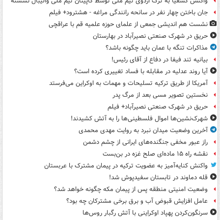
واکنش کشفیا به ترک اردوی تیم ملی توسط کاپیتان تیم ملی والیبال نشسته
جان باختن چهار نفر در سانحه رانندگی مراغه - هشترود+ فیلم
نشست هم اندیشی جمعی از علمای حوزه علمیه قم با عراقچی
حریق در شهرک صنعتی نصیرآباد در بهارستان
مذاکرات تنگه با عمان باید چگونه باشد؟
بیانیه تند فیفا در دفاع از آقای رئیس!
آیا روند عدلیه در مقابله با فساد تغییری کرده است؟
آمریکا از طریق ترکیه تسلیحات و مهمات به اوکراین می‌فرستد
نخستین تصویر مسی بعد از مرگ پدر
حریق در شهرک صنعتی نصیرآباد+ فیلم
شهرک‌نشین‌ها اموال فلسطینی‌ها را به آتش کشیدند!
آخرین وضعیت میدان نبرد به روایت مهدی محمدی
راز عبور مخفی جنگنده‌های ایرانی از چشم دشمن
نقشه راه ۱۵ ماده‌ای صلح غزه در بن‌بست
واکنش کنایه‌آمیز به عضویت ترکیه در پیمان مشترک با عربستان
قله دماوند در تابستان سفیدپوش شد!
وضعیت امنیتی منطقه پس از پیمان مکه چگونه خواهد شد؟
عامل افزایش قبوض آب و برق برخی مشترکان چه بود؟
سرنگون‌کردن پهپاد اوکراینی با آتش رگبار روس‌ها