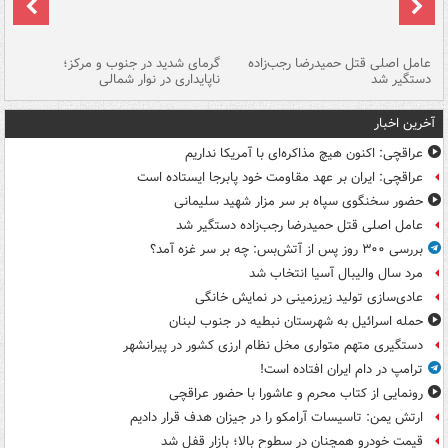
عامل اصلی قتل حمیدرضا رجب‌زاده
گرمای شدید در جنوب و مرکز؛
جا
دستگیر شد
ناپایداری در نوار شمالی
مر
آخرین اخبار
عراقچی: اکنون هیچ مذاکره‌ای با آمریکا نداریم
عراقچی: ایران بر عهد مقاومت خود پابرجا ایستاده است
حضور سخنگوی سپاه بر سر مزار شهید سلیمانی
عامل اصلی قتل حمیدرضا رجب‌زاده دستگیر شد
بررسی ۳۰۰ روز پس از آتش‌بس: چه بر سر غزه آمد؟
مرد سال والیبال آسیا انتخاب شد
عادی‌سازی تولید زیرزمینی در نمایش خانگی
حمله اسرائیل به شهرستان نبطیه در جنوب لبنان
دستگیری متهم متواری مخل نظام ارزی کشور در پیرانشهر
ترامپ در دام ایران افتاده است!
رونمایی از کتاب محرم و عاشورا با حضور عراقچی
ارتش یمن: تاسیسات آرامکو را در جیزان هدف قرار دادیم
قیمت خودرو همچنان در سطوح بالا؛ بازار قفل شد