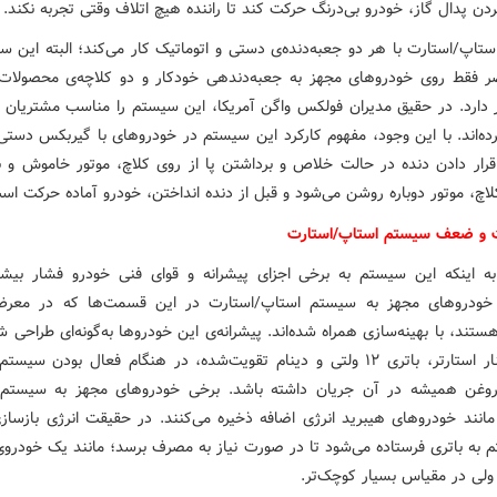
دن پدال گاز، خودرو بی‌درنگ حرکت کند تا راننده هیچ اتلاف وقتی تجربه نکند.
تاپ/استارت با هر دو جعبه‌دنده‌ی دستی و اتوماتیک کار می‌کند؛ البته این س
حال حاضر فقط روی خودروهای مجهز به جعبه‌دنده‎ی خودکار و دو کلاچه
ر دارد. در حقیق مدیران فولکس واگن آمریکا، این سیستم را مناسب مشتریان آ
ده‌اند. با این وجود، مفهوم کارکرد این سیستم در خودروهای با گیربکس دستی 
قرار دادن دنده در حالت خلاص و برداشتن پا از روی کلاچ، موتور خاموش و
اچ، موتور دوباره روشن می‌شود و قبل از دنده انداختن، خودرو آماده حرکت اس
ت و ضعف سیستم استاپ/استارت
به اینکه این سیستم به برخی اجزای پیشرانه و قوای فنی خودرو فشار بیشت
 خودروهای مجهز به سیستم استاپ/استارت در این قسمت‌ها که در معرض
ستند، با بهینه‌سازی همراه شده‌اند. پیشرانه‌ی این خودروها به‌گونه‌ای طراحی 
که در کنار استارتر، باتری ۱۲ ولتی و دینام تقویت‌شده، در هنگام فعال بودن س
روغن همیشه در آن جریان داشته باشد. برخی خودروهای مجهز به سیستم 
مانند خودروهای هیبرید انرژی اضافه ذخیره می‌کنند. در حقیقت انرژی بازساز
 به باتری فرستاده می‌شود تا در صورت نیاز به مصرف برسد؛ مانند یک خودروی
ولی در مقیاس بسیار کوچک‌تر.