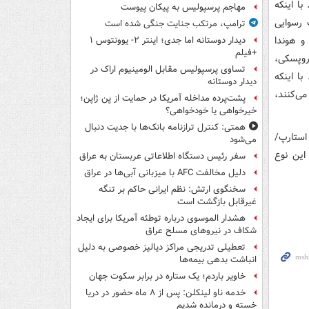
ا اینکه
مهاجم پرسپولیس به پیکان پیوست
 رسوایی
ترامپ، مرتکب جنایت جنگی شده است
و هوندا
دیدار دوستانه اما جدی؛ اینتر ۲- یوونتوس ۱
+فیلم
روپسکی،
تساوی پرسپولیس مقابل الومینیوم اراک در
 قوانین CAFE آمریکا است. با اینکه
دیدار دوستانه
ی‌کنند،
پشت‌پرده مداخله آمریکا در حمایت از یِن ژاپن؛
خیرخواهی یا خودخواهی؟
همتی: کنترل ترازنامه بانک‌ها با جدیت دنبال
استارپ/
می‌شود
این نوع
سفر رئیس دستگاه اطلاعاتی عربستان به عراق
دلیل مخالفت AFC با میزبانی آبی‌ها در عراق
سخنگوی ارتش: نظم ایرانی حاکم بر تنگه
غیرقابل بازگشت است
هشدار الموسوی درباره توطئه آمریکا برای ایجاد
شکاف در نیروهای مسلح عراق
تعطیلی تدریجی مراکز دیالیز خصوصی به دلیل
انباشت بدهی بیمه‌ها
خاویر باردم؛ یک ستاره در برابر سکوت جهان
خدمه ناو لینکلن: پس از ۸ ماه حضور در دریا
خسته و درمانده‌ شدیم