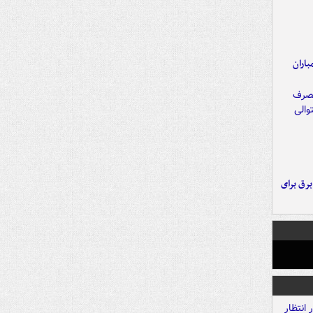
اران
 برق برای