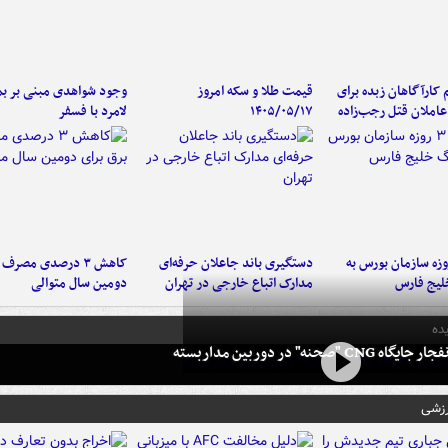
کارآگاهان زبده برای
قیمت طلا و سکه امروز
وجود شواهدی مبنی بر بمب
املان قتل رجب‌زاده
۱۴۰۵/۰۵/۱۷
لامرد با فسفر
لت ۳ روزه سازمان بورس به
دستگیری باند جاعلان حرفه‌ای
کاهش ۳ درصدی مصرف
لیج فارس
مدارک اتباع خارجی در تهران
دومین سال متوالی
ده
 CNG "صحنه" در دوربین مداربسته
رزشی