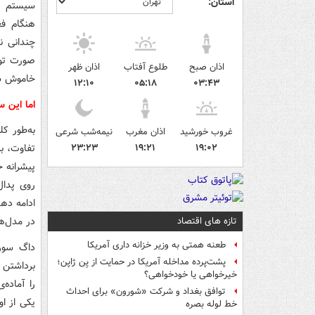
استان:
سیستم اس
هنگام فع
چندانی ند
صورت توق
اذان صبح
طلوع آفتاب
اذان ظهر
خاموش شد
۱۲:۱۰
۰۵:۱۸
۰۳:۴۳
اما این 
به‌طور ک
غروب خورشید
اذان مغرب
نیمه‌شب شرعی
۱۹:۰۲
۱۹:۲۱
۲۳:۲۳
تفاوت، به
پیشرانه خ
روی پدال
در مدل‌ها
تازه های اقتصاد
طعنه همتی به وزیر خزانه داری آمریکا
داگ سور
پشت‌پرده مداخله آمریکا در حمایت از یِن ژاپن؛
برداشتن 
خیرخواهی یا خودخواهی؟
را آماده
توافق بغداد و شرکت «شورون» برای احداث
یکی از ا
خط لوله بصره