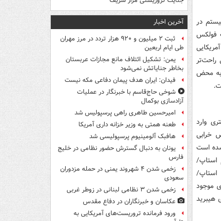
جنایت تروریستی مزار شریف
یستم در
آخرین اخبار
‌ی محصولات فولکس
ثبت ۲ میلیون و ۹۲۰ هزار تردد در مرز مهران
مریکایی
طی ایام اربعین
راحت‌تر
یمن: تشکیل ائتلاف مانع مجازات عربستان
بخاطر جنایاتش نمی‌شود
 به محض
فیدان: ایران هدف پیمان دفاعی مکه نیست
ت.
شوخی حاج‌قاسم با خبرنگار در عملیات
آزادسازی بوکمال
امیرحسین طاهری راهی پرسپولیس شد
ری وارد
طعنه همتی به وزیر خزانه داری آمریکا
 خرابی
هافبک آلومینیوم پرسپولیسی شد
شده‌ است
یونان به دنبال گسترش حضور نظامی در خلیج
فارس
یستم استاپ/
زخمی شدن ۴ شهروند یمنی در حمله مزدوران
استاپ/
سعودی
ی موجود
زخمی شدن ۳ نظامی لبنانی در زوطر غربی
 هیبرید
عکاسان و خبرنگاران در دفاع مقدس
ورود فرمانده تروریست‌های آمریکایی به