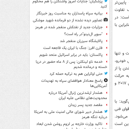
پزشکیان: جنایات امروز واشنگتن را هم محکوم
ایین‌تر
کنید
ف تفاوت
بیانیه سپاه پاسداران به مناسبت روز خبرنگار
 است: در
تصاویر دیده‌ نشده از دو فرمانده شهید موشکی
راین با
جزئیات جدید از نفتکش منفجر شده در هرمز
"سوپر ال‌نینو"در راه است؟
پالایشگاه سیزران منفجر شد
فارن افرز: جنگ با ایران یک فاجعه است
 و تنها
پاکستان: باید در برابر اسرائیل متحد شویم
ل خودرو،
خدمه ناو لینکلن: پس از ۸ ماه حضور در دریا
خسته و درمانده‌ شدیم
تن پا از
حتی اوکراین هم به ترکیه حمله کرد
به حرکت
پاسخ معنادار هوافضای سپاه به تهدیدات
ادامه دهد. گروه خودروسازی فولکس واگن آمریکا، برای اولین بار این سیستم را در سال ۲۰۱۷ و
آمریکایی‌ها
هشدار ارشدترین ژنرال آمریکا درباره
محدودیت‌های نظامی علیه ایران
ید: با
مقصد جدید پسر زیدان
وای فنی
هشدار دبیر شورای عالی امنیت ملی به امریکا
می‌شود.
درباره تنگه هرمز
این است
تاکید وزارت خارجه بر لزوم روشن شدن ابعاد