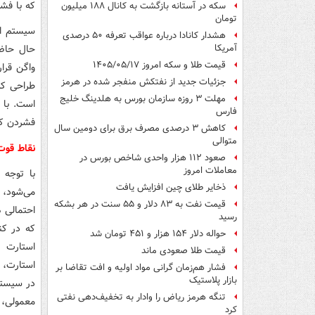
که با فشر
سکه در آستانه بازگشت به کانال ۱۸۸ میلیون
تومان
سیستم اس
هشدار کانادا درباره عواقب تعرفه ۵۰ درصدی
آمریکا
قیمت طلا و سکه امروز ۱۴۰۵/۰۵/۱۷
واگن قرا
جزئیات جدید از نفتکش منفجر شده در هرمز
طراحی کر
مهلت ۳ روزه سازمان بورس به هلدینگ خلیج
است. با 
فارس
فشردن کل
کاهش ۳ درصدی مصرف برق برای دومین سال
متوالی
نقاط قو
صعود ۱۱۲ هزار واحدی شاخص بورس در
معاملات امروز
با توجه 
ذخایر طلای چین افزایش یافت
می‌شود،
قیمت نفت به ۸۳ دلار و ۵۵ سنت در هر بشکه
احتمالی ه
رسید
حواله دلار ۱۵۴ هزار و ۴۵۱ تومان شد
استارت 
قیمت طلا صعودی ماند
استارت، 
فشار هم‌زمان گرانی مواد اولیه و افت تقاضا بر
بازار پلاستیک
در سیستم
تنگه هرمز ریاض را وادار به تخفیف‌دهی نفتی
معمولی، 
کرد