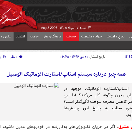
شنبه ۱۷ مرداد ۱۴۰۵ -
Aug 8 2026
ی
دفاع و امنیت
جهاد و مقاومت
حسینیه
فرهنگ و هنر
جامعه
اقتصاد
عکس و ف
818
تاریخ انتشار:
۲۰ دی ۱۳۹۶ - ۰۳:۲۵
۰ نظر
چ
همه چیز درباره سیستم استاپ/استارت اتوماتیک اتومبیل
استاپ/استارت اتوماتیک، موجود در
ای مدرن چگونه کار می‌کند؟ آیا این
 در کاهش مصرف سوخت تأثیرگذار است؟
مه‌ی مطلب به پاسخ این پرسش‌ها
یم.
ش مشرق
، اگر در جریان تکنولوژی‌های به‌کاررفته در خودروهای مدرن باشید، احت