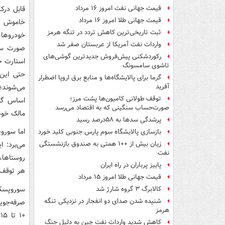
قابل درک
قیمت جهانی نفت امروز ۱۶ مرداد
قیمت جهانی طلا امروز ۱۶ مرداد
خاموش و 
ثبت تاریخی‌ترین کاهش تردد در تنگه هرمز
خودروها 
واردات نفت آمریکا از عربستان صفر شد
صورت سرد
رکوردشکنی پیش‌فروش جدیدترین گوشی‌های
استارت خ
تاشوی سامسونگ
حتی این
گرما برای پالایشگاه‌ها و منابع برق اروپا اضطرار
می‌شوند؛
آفرید
توقف طولانی کامیون‌ها پشت مرز؛
اساس گزا
صورت‌حساب سنگینی که به اقتصاد می‌رسد
مالک خود
پرشدگی سدها به ۵۸درصد رسید
اما سورو
بازسازی پالایشگاه سوم پارس جنوبی کلید خورد
می‌برد: 
زیان بیش از ۱۰۰ همتی به صندوق‌ بازنشستگی
نفت
روستاها،
پاییز پرباران در راه ایران
هر توقف 
قیمت جهانی طلا امروز ۱۵ مرداد
کالابرگ ۳ گروه شارژ شد
شنیده شدن صدای دو انفجار در نزدیکی تنگه
صرفه‌جویی
هرمز
۰
کاهش شدید واردات نفت چین به دلیل جنگ