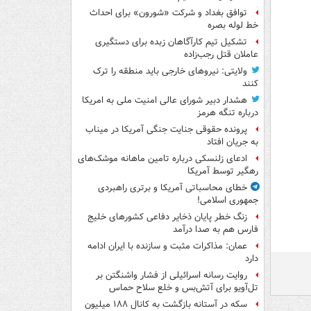
توافق بغداد و شرکت «شورون» برای احداث
خط لوله بصره
تشکیل تیم کارآگاهان زبده برای دستگیری
عاملان قتل رجب‌زاده
ولایتی: نیروهای خارجی باید منطقه را ترک
کنند
هشدار دبیر شورای عالی امنیت ملی به امریکا
درباره تنگه هرمز
پرونده حقوقی جنایت جنگی آمریکا در میناب
به جریان افتاد
ادعای زلنسکی درباره تامین ماهانه موشک‌های
رهگیر توسط آمریکا
خطای محاسباتی آمریکا و برتری راهبردی
جمهوری اسلامی!
زنگ خطر پایان ذخایر دفاعی کشورهای خلیج
فارس هم به صدا درآمد
عمان: مذاکرات مثبت و سازنده با ایران ادامه
دارد
روایت رسانه اسرائیلی از فشار واشنگتن بر
تل‌آویو برای آتش‌بس و خلع سلاح حماس
سکه در آستانه بازگشت به کانال ۱۸۸ میلیون