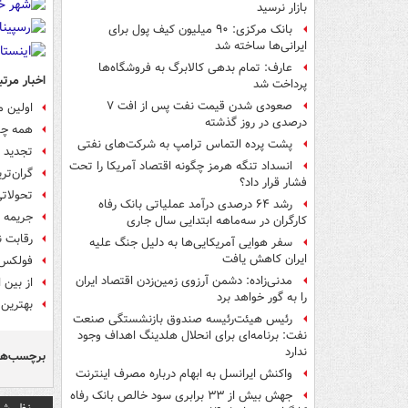
بازار نرسید
بانک مرکزی: ۹۰ میلیون کیف پول برای
ایرانی‌ها ساخته شد
عارف: تمام بدهی کالابرگ به فروشگاه‌ها
اخبار مرتب
پرداخت شد
صعودی شدن قیمت نفت پس از افت ۷
اولین مدل کلاس A
درصدی در روز گذشته
همه چیز
پشت پرده التماس ترامپ به شرکت‌های نفتی
تجدید 
انسداد تنگه هرمز چگونه اقتصاد آمریکا را تحت
گران‌ت
فشار قرار داد؟
تحولاتی
رشد ۶۴ درصدی درآمد عملیاتی بانک رفاه
جریمه ۱۱.۶ میلیون دلاری بی ام و برای اشتباه در نرم افزار آلایندگی
کارگران در سه‌ماهه ابتدایی سال جاری
رقابت نفسگیر ۳سدان 
سفر هوایی آمریکایی‌ها به دلیل جنگ علیه
ایران کاهش یافت
فولکس واگ
مدنی‌زاده: دشمن آرزوی زمین‌زدن اقتصاد ایران
از بین 
را به گور خواهد برد
بهترین ش
رئیس هیئت‌رئیسه صندوق بازنشستگی صنعت
نفت: برنامه‌ای برای انحلال هلدینگ اهداف وجود
ندارد
برچسب‌ها
واکنش ایرانسل به ابهام درباره مصرف اینترنت
جهش بیش از ۳۳ برابری سود خالص بانک رفاه