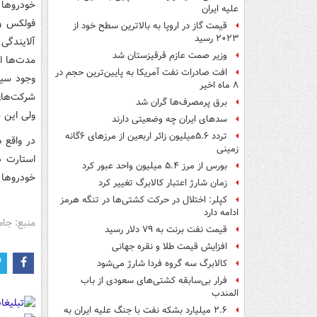
خودروها 
علیه ایران
فولکس وا
قیمت گاز در اروپا به بالاترین سطح خود از
۲۰۲۳ رسید
آلایندگی
وزیر صمت عازم قرقیزستان شد
مدت‌ها ا
افت صادرات نفت آمریکا به پایین‌ترین حجم در
۸ ماه اخیر
شرکت‌های
برق پرمصرف‌ها گران شد
ولی این س
سدهای ایران چه وضعیتی دارند
تردد ۵.۶میلیون زائر اربعین از مرزهای ۶گانه
در واقع 
زمینی
استارت د
بورس از مرز ۵.۴ میلیون واحد عبور کرد
خودروها د
زمان شارژ اعتبار کالابرگ تغییر کرد
کپلر: اختلال در حرکت کشتی‌ها در تنگه هرمز
ادامه دارد
منبع: جام
قیمت نفت برنت به ۷۹ دلار رسید
افزایش قیمت طلا و نقره جهانی
کالابرگ سه گروه فردا شارژ می‌شود
فرار بی‌سابقه کشتی‌های سعودی از باب
المندب
۲.۶ میلیارد بشکه نفت با جنگ علیه ایران به