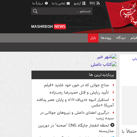
RSS
آرشیو
تماس با ما
دربارهٔ ما
MASHREGH
NEWS
یلم
دیدگاه
پیوندها
بازار
اپ
پربازدیدترین ها
مداح جوانی که در خون خود غلتید +فیلم
تأیید ربایش و قتل حمیدرضا رجب‌زاده
استقرار انبوه «دی‌اف‑۱۷» و پایان عصر پدافند
آمریکا +عکس
درگیری اعضای داعش و نیروهای جولانی در
سیده زینب
لحظه انفجار جایگاه CNG "صحنه" در دوربین
مالاً با
مداربسته