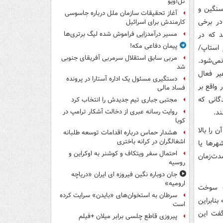
تل‌آویو
سنگین و
آغاز تحقیقات سازمان ملل درباره جاسوسی
در برخی
کارمندش برای اسرائیل
د که در
مسیر درآمدزایی فراموش شده لیگ برتری‌ها
پیمان دفاعی مکه!
 استاپ/
مربی سابق استقلال سرمربی آفریقای جنوبی
می‌شود.
شد
ر فعال
دستگیری مسئول یک اداره آستارا در پرونده
واقع بر
فساد مالی
گانی که
مجتبی جباری تیم جدیدش را انتخاب کرد
د.
روایت رسانه عبری از دخالت آشکار ترامپ در
کوبا
را بالا
هشدار حماس درباره اقدامات توسعه طلبانه
اشغالگران در کرانه باختری
هرها یا
احتمال سفر ویتکاف و کوشنر به اوکراین و
دت‌زمان
روسیه
جان دوباره نگین فیروزه ای ایران «دریاچه
ارومیه»
 ۱۵ درصد در مصرف سوخت
سرطان به استخوان‌های «بایدن» سرایت کرده
بنابراین
است
 گفت این
پیروزی قاطع چلسی برابر میلان +فیلم