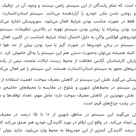
 است که تمام رانندگان از این سیستم راضی نیستند و وجود آن در ترافیک 
روشن شدن مکرر خودرو را آزاردهنده می‌دانند. سیستم استاپ/استارت 
فقط در صورت مناسب بودن شرایط فعال می‌شود. سوروپسکی اشاره می‌کن
 بودن پیشرانه یا روشن بودن سیستم تهویه در بالاترین تنظیمات، سیستم
ودروهای فولکس واگن به دلیل احتمال ایجاد شرایط نامناسب در کابین، فعال ن
 سیستم در برخی خودروها در صورت گرم یا سرد بودن بیش از حد هوا غی
 البته همیشه می‌توان به‌صورت دستی هم این سیستم را به‌کل خاموش کرد. در 
رش کارشناسان آژانس حفاظت از محیط زیست ایالات متحده، نیمی از رانند
روهای مجهز به سیستم استاپ/استارت هستند، این سیستم را غیر فعال می‌کنن
پسکی می‌گوید نقش این سیستم در کاهش مصرف سوخت، اهمیت استفاده از آن 
این سیستم در محیط‌های شهری و شلوغ در مقایسه با محیط‌های حاشیه‌ی ش
 نقش مهم‌تری در کاهش مصرف سوخت دارد؛ عامل مهم، تعداد توقف‌ها و م
در پشت چراغ‌های قرمز است.
سوروپسکی می‌گوید این سیستم در مناطق شهری از ۱۰ تا
 ایجاد می‌کند. در واقع این ارقام در مورد آلایندگی خودرو هم صدق می‌کند که 
۱ تا ۱۵ درصد آلایندگی کمتری از این خودروها به محیط وارد می‌شود. شاید بتوان