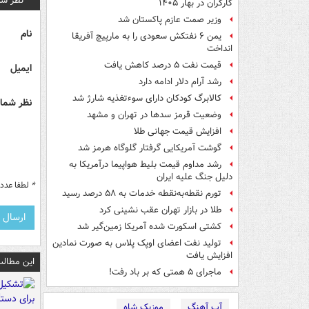
نظر شم
کارگران در بهار ۱۴۰۵
وزیر صمت عازم پاکستان شد
نام
یمن ۶ نفتکش سعودی را به مارپیچ آفریقا
انداخت
قیمت نفت ۵ درصد کاهش یافت
ایمیل
رشد آرام دلار ادامه دارد
کالابرگ کودکان دارای سوءتغذیه شارژ شد
نظر شما 
وضعیت قرمز سدها در تهران و مشهد
افزایش قیمت جهانی طلا
گوشت آمریکایی گرفتار گلوگاه هرمز شد
رشد مداوم قیمت بلیط هواپیما درآمریکا به
دلیل جنگ علیه ایران
*
لطفا عدد م
تورم نقطه‌به‌نقطه خدمات به ۵۸ درصد رسید
طلا در بازار تهران عقب نشینی کرد
کشتی اسکورت شده آمریکا زمین‌گیر شد
تولید نفت اعضای اوپک پلاس به صورت نمادین
افزایش یافت
این مطالب
ماجرای ۵ همتی که بر باد رفت!
آپ آهنگ
موزیک شاه