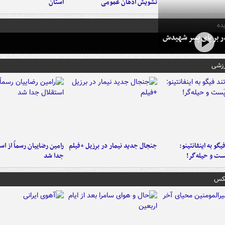
تشویش اذهان عمومی
استان
ده
در بر پای پسر شهیدش
رزشی
یگو به اینفانتینو:
جنجال جدید نیمار در برزیل +فیلم
رامین رضاییان رسماً از اس
ست‌ و حیله‌گر!
جدا شد
عکس