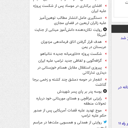
ت
افشای برکناری در موساد پس از شکست پروژه
علیه ایران
دستگیری عامل انتشار مطالب توهین‌آمیز
علیه زائران اربعین در فضای مجازی
روایت تکان‌دهنده دانش‌آموز مینابی از جنایت
آمریکا
هدف قرار گرفتن اتاق‌ فرماندهی مزدوران
عربستان در یمن
شکست پروژه «خاورمیانه جدید» نتانیاهو
گزافه‌گویی و لفاظی جدید ترامپ علیه ایران
پیروزی استقلال مقابل همنام خوزستانی در
دیداری تدارکاتی
انفجار در حومه دمشق چند کشته و زخمی برجا
گذاشت
بوسه‌ پدر بر پای پسر شهیدش
رایزنی عراقچی و همتای موریتانی خود درباره
تحولات منطقه
موج تهدید علیه قضات آمریکایی پس از صدور
حکم علیه ترامپ
روایتی از همدلی و همسویی ملت‌ها در مراسم
موج بارش‌های تابستانه در راه ۱۱
اربعین