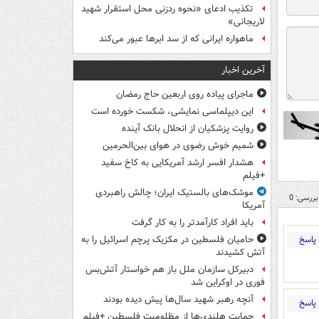
تکذیب ادعای «نحوه ردزنی محل استقرار شهید
لاریجانی»
ماهواره ایرانی که از سد ابرها عبور می‌کند
آخرین اخبار
ماجرای پیاده روی اربعین حاج رمضان
این دیپلماسی نمایشی، شکست خورده است
روایت پزشکیان از انحلال بانک آینده
شمیم خوش رضوی در هوای بین‌الحرمین
هشدار افسر ارشد آمریکایی به کاخ سفید
+فیلم
موشک‌های بالستیک ایران؛ چالش راهبردی
بررسی: 0
آمریکا
باید افراد کارآمدتر را به کار گرفت
پاسخ
حامیان فلسطین در مکزیک پرچم اسرائیل را به
آتش کشیدند
دبیرکل سازمان ملل باز هم خواستار آتش‌بس
فوری در اوکراین شد
آنچه رهبر شهید سال‌ها پیش دیده بودند
پاسخ
حمایت هلندی‌ها از مظلومیت فلسطین +فیلم