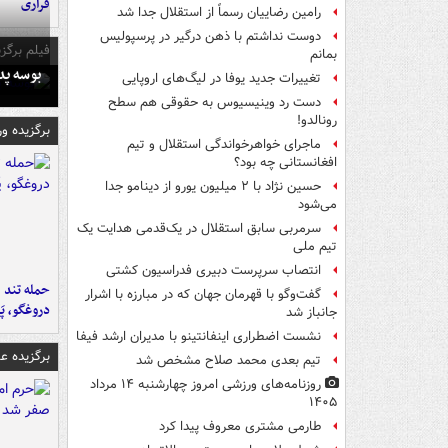
فراری
رامین رضاییان رسماً از استقلال جدا شد
دوست نداشتم با ذهن درگیر در پرسپولیس
فیلم برگزی
بمانم
بوسه‌ پ
تغییرات جدید یوفا در لیگ‌های اروپایی
دست رد وینیسیوس به حقوقی هم سطح
رونالدو!
برگزیده و
ماجرای خواهرخواندگی استقلال و تیم
افغانستانی چه بود؟
حسین نژاد با ۲ میلیون یورو از دینامو جدا
می‌شود
سرمربی سابق استقلال در یک‌قدمی هدایت یک
تیم ملی
انتصاب سرپرست دبیری فدراسیون کشتی
حمله تند ف
گفت‌وگو با قهرمان جهان که در مبارزه با اشرار
دروغگو، پَ
جانباز شد
نشست اضطراری اینفانتینو با مدیران ارشد فیفا
برگزیده 
تیم بعدی محمد صلاح مشخص شد
روزنامه‌های ورزشی امروز چهارشنبه ۱۴ مرداد
۱۴۰۵
طارمی مشتری معروف پیدا کرد