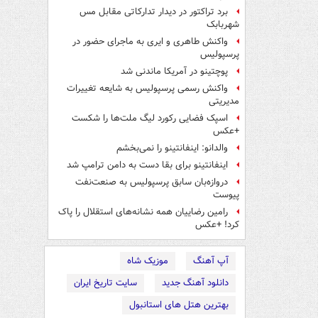
برد تراکتور در دیدار تدارکاتی مقابل مس
شهربابک
واکنش طاهری و ایری به ماجرای حضور در
پرسپولیس
پوچتینو در آمریکا ماندنی شد
واکنش رسمی پرسپولیس به شایعه تغییرات
مدیریتی
اسپک فضایی رکورد لیگ ملت‌ها را شکست
+عکس
والدانو: اینفانتینو را نمی‌بخشم
اینفانتینو برای بقا دست به دامن ترامپ شد
دروازه‌بان سابق پرسپولیس به صنعت‌نفت
پیوست
رامین رضاییان همه نشانه‌های استقلال را پاک
کرد! +عکس
آپ آهنگ
موزیک شاه
دانلود آهنگ جدید
سایت تاریخ ایران
بهترین هتل های استانبول