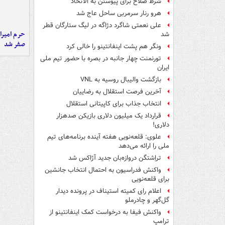
شرط صلاح برای پیوستن به الاتحاد
هرو رنار سرمربی ساحل عاج شد
علی نعمتی شاگرد دژاگه در لیگ ستارگان قطر
حرم امیرا
شد
صفر شد
ونگر هم پشت اینفانتینو را خالی کرد
تورنمنت چهار جانبه در بصره با حضور تیم ملی
ایران
بازگشت والیبال روسیه به VNL
آخرین فرصت استقلال به رضاییان
انتخاب جذاب برای کاپیتانی استقلال
قرارداد یک میلیون دلاری بازیکن صدهزار
دلاری!
علوی: قلعه‌نویی هفته آینده برنامه‌های تیم
ملی را ارائه می‌دهد
تراِشتگن دروازه‌بان جدید آژاکس شد
واکنش فدراسیون به احتمال انتخاب جانشین
برای قلعه‌نویی
اعلام رای کمیته استیناف در پرونده دیدار
گل‌گهر و چادرملو
واکنش فیفا به درخواست کمک اینفانتینو از
ترامپ