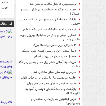
سلام م
وینیسیوس در رئال مادرید ماندنی شد
خوب م
حمله تند فیگو به اینفانتینو: دروغگو، پَست‌ و
حیله‌گر!
بازگشت مسلمان به پرسپولیس در قامت مربی
این مطالب
+عکس
تیم جدید امید عالیشاه مشخص شد +عکس
تساوی میلان و اینتر در استرالیا/ پیروزی یووه
مقابل چلسی
۳ کاپیتان ایران بدون پیشنهاد بزرگ
دیدار سفیر ژاپن با رییس کمیته ملی المپیک
جنجال جدید نیمار در برزیل +فیلم
می‌شد به آسانی کمتر پول داد و رضاییان را نگه
رهبری رهب
داشت
سرمربی تیم ملی عراق ماندنی شد
جلسه سرنوشت‌ساز بارسلونا برای جذب آلوارز
صعود هانیه رستمیان به رده پنجم جهان
بازگشت جام باشگاههای فوتسال آسیا به
تقویم AFC
درس ایتالیایی‌ به بازیکنان استقلال و
تکذیب شای
پرسپولیس!