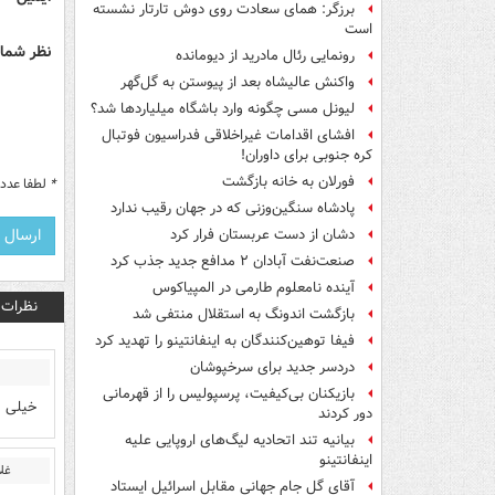
برزگر: همای سعادت روی دوش تارتار نشسته
است
نظر شما 
رونمایی رئال مادرید از دیومانده
واکنش عالیشاه بعد از پیوستن به گل‌گهر
لیونل مسی چگونه وارد باشگاه میلیاردها شد؟
افشای اقدامات غیراخلاقی فدراسیون فوتبال
کره جنوبی برای داوران!
فورلان به خانه بازگشت
*
لطفا عدد م
پادشاه سنگین‌وزنی که در جهان رقیب ندارد
دشان از دست عربستان فرار کرد
صنعت‌نفت آبادان ۲ مدافع جدید جذب کرد
آینده نامعلوم طارمی در المپیاکوس
نظرات
بازگشت اندونگ به استقلال منتفی شد
فیفا توهین‌کنندگان به اینفانتینو را تهدید کرد
دردسر جدید برای سرخپوشان
بازیکنان بی‌کیفیت، پرسپولیس را از قهرمانی
خیلی ق
دور کردند
بیانیه تند اتحادیه لیگ‌های اروپایی علیه
اینفانتینو
غلا
آقای گل جام جهانی مقابل اسرائیل ایستاد