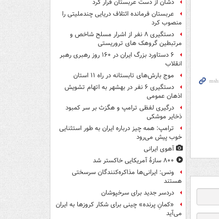
دشان از دست عربستان فرار کرد
عربستان فرمانده ائتلاف دریایی چندملیتی را
منصوب کرد
دستگیری ۸ نفر از اشرار مسلح شاخص و
مرتبطین گروهک های تروریستی
۶ دستاورد بزرگ ایران در ۱۶۰ روز رهبری رهبر
انقلاب
موج بارش‌های تابستانه در راه ۱۱ استان
دستگیری ۶ نفر در بهشهر به اتهام تشویش
اذهان عمومی
درگیری لفظی ترامپ و هگزث بر سر کمبود
ذخایر موشکی
ترامپ: همه چیز درباره ایران به طور استثنایی
خوب پیش می‌رود
آهوی ایرانی
۸۰۰ سازۀ آمریکایی خاکستر شد
ونس: ایرانی‌ها مذاکره‌کنندگان سرسختی
هستند
دردسر جدید برای سرخپوشان
«کمانِ پرنده» چینی برای شکار کروزها به ایران
می‌آید