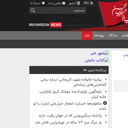
RSS
آرشیو
تماس با ما
دربارهٔ ما
MASHREGH
NEWS
یلم
دیدگاه
پیوندها
بازار
اپ
پربازدیدترین ها
بیانیه خانواده شهید لاریجانی درباره برخی
گمانه‌زنی‌های رسانه‌ای
یاوه‌گویی تولیدکننده موشک کروز اوکراینی
علیه ایران
ماهواره‌ها خسارت انفجار جبل‌علی امارت را لو
دادند
پادشاه سنگین‌وزنی که در جهان رقیب ندارد
راز مرگ مرد ۷۲ ساله در تهرانپارس فاش شد