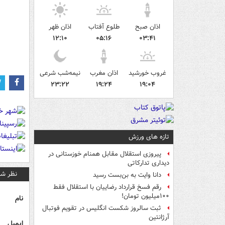
اذان صبح
طلوع آفتاب
اذان ظهر
۱۲:۱۰
۰۵:۱۶
۰۳:۴۱
غروب خورشید
اذان مغرب
نیمه‌شب شرعی
۲۳:۲۲
۱۹:۲۴
۱۹:۰۴
تازه های ورزش
پیروزی استقلال مقابل همنام خوزستانی در
دیداری تدارکاتی
نظر شم
دانا وایت به بن‌بست رسید
رقم فسخ قرارداد رضاییان با استقلال فقط
۱۰۰میلیون تومان!
نام
ثبت سالروز شکست انگلیس در تقویم فوتبال
آرژانتین
ایمیل