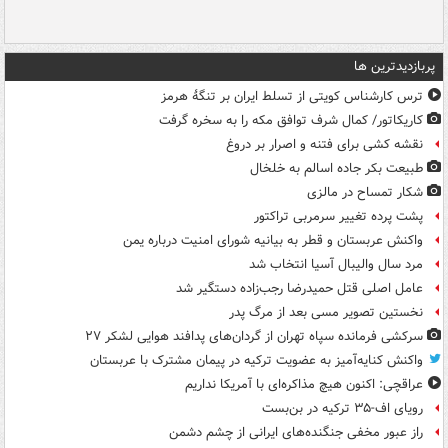
پربازدیدترین ها
ترس کارشناس کویتی از تسلط ایران بر تنگۀ هرمز
کاریکاتور/ کمال شرف توافق مکه را به سخره گرفت
نقشه کشی برای فتنه و اصرار بر دروغ
طبیعت بکر جاده اسالم به خلخال
شکار تمساح در مالزی
پشت پرده تغییر سرمربی تراکتور
واکنش عربستان و قطر به بیانیه شورای امنیت درباره یمن
مرد سال والیبال آسیا انتخاب شد
عامل اصلی قتل حمیدرضا رجب‌زاده دستگیر شد
نخستین تصویر مسی بعد از مرگ پدر
سرکشی فرمانده سپاه تهران از گردان‌های پدافند هوایی لشکر ۲۷
واکنش کنایه‌آمیز به عضویت ترکیه در پیمان مشترک با عربستان
عراقچی: اکنون هیچ مذاکره‌ای با آمریکا نداریم
رویای اف-۳۵ ترکیه در بن‌بست
راز عبور مخفی جنگنده‌های ایرانی از چشم دشمن