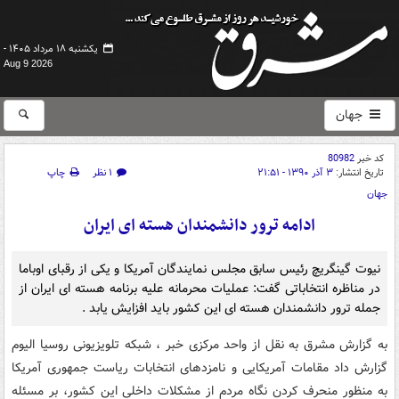
یکشنبه ۱۸ مرداد ۱۴۰۵ -
Aug 9 2026
جهان
کد خبر
80982
تاریخ انتشار:
۳ آذر ۱۳۹۰ - ۲۱:۵۱
۱ نظر
چاپ
جهان
ادامه ترور دانشمندان هسته ای ایران
نیوت گینگریچ رئیس سابق مجلس نمایندگان آمریکا و یکی از رقبای اوباما
در مناظره انتخاباتی گفت: عملیات محرمانه علیه برنامه هسته ای ایران از
جمله ترور دانشمندان هسته ای این کشور باید افزایش یابد .
به گزارش مشرق به نقل از واحد مرکزی خبر ، شبکه تلویزیونی روسیا الیوم
گزارش داد مقامات آمریکایی و نامزدهای انتخابات ریاست جمهوری آمریکا
به منظور منحرف کردن نگاه مردم از مشکلات داخلی این کشور، بر مسئله