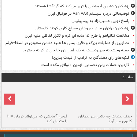
پزشکیان: دشمن آدم‌هایی را ترور می‌کند که گره‌گشا هستند
توضیحاتی درباره سیستم Van VAR در فوتبال ایران
پاسخ نهایی حسین‌نژاد به پرسپولیس
پزشکیان: برادران ما در نیروهای مسلح کاری کردند کارستان
مخالفت نتانیاهو با طرح ۱۵ ماده ای غزه و تکرار لفاظی علیه ایران
تصاویری از عملیات بزرگ و دقیق یمنی ها علیه دشمن سعودی در المخا+فیلم
حمله وحشیانه صهیونیست به یک فعال زن خارجی در کرانه باختری
گلایه‌های رای دهندگان به ترامپ از قیمت بنزین!
گاردین: حملات یمن نخستین آزمون «توافق مکه» است
سلامت
حذف لبنیات چه بلایی سر بیماران
قرص آزمایشی که می‌تواند درمان HIV
عل
کلیوی می آورد
را متحول کند
قل