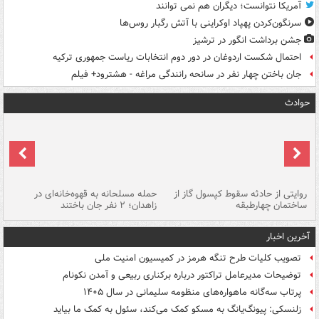
آمریکا نتوانست؛ دیگران هم نمی توانند
سرنگون‌کردن پهپاد اوکراینی با آتش رگبار روس‌ها
جشن برداشت انگور در ترشیز
احتمال شکست اردوغان در دور دوم انتخابات ریاست جمهوری ترکیه
جان باختن چهار نفر در سانحه رانندگی مراغه - هشترود+ فیلم
حوادث
روایتی از حادثه سقوط کپسول گاز از
حمله مسلحانه به قهوه‌خانه‌ای در
عا
ساختمان چهارطبقه
زاهدان؛ ۲ نفر جان باختند
دس
آخرین اخبار
تصویب کلیات طرح تنگه هرمز در کمیسیون امنیت ملی
توضیحات مدیرعامل تراکتور درباره برکناری ربیعی و آمدن نکونام
پرتاب سه‌گانه ماهواره‌های منظومه سلیمانی در سال ۱۴۰۵
زلنسکی: پیونگ‌یانگ به مسکو کمک می‌کند، سئول به کمک ما بیاید