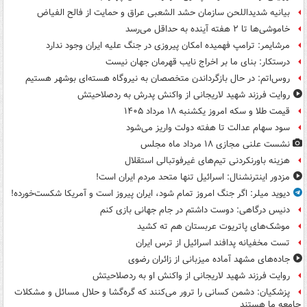
بیانیه شدیداللحن سازمان حشد الشعبی عراق و حمایت از فالح الفیاض
خاموشی‌ها تا ۲ هفته آینده به حداقل می‌رسد
مرشایمر: ترامپ فهمیده امکان پیروزی در جنگ علیه ایران وجود ندارد
درستکار: بنای ما بر اخراج نایب قهرمان جهان نیست
روس‌اتم: در حال بازگرداندن متخصصان به نیروگاه هسته‌ای بوشهر هستیم
روایت فرزند شهید لاریجانی از واکنش پدرش به ردصلاحیتش
قیمت طلا و سکه امروز یکشنبه ۱۸ مرداد ۱۴۰۵
سود سهام عدالت تا هفته دولت واریز می‌شود
نشست علنی مجازی ۱۸ مرداد ماه مجلس
هزینه باورنکردنی تیم‌های غیرفوتبالی استقلال
مزدور اینترنشنال: اسرائیل تنها متحد مردم ایران است!
دیوید میلر: اگر جنگ امروز تمام شود، ایران پیروز است و آمریکا شکست‌خورده!
دنیس درگاهی: دوست داشتم در جام جهانی بازی کنم
موشک‌های پاتریوت عربستان هم ته‌ کشید
تست مخفیانه پدافند اسرائیل از ترس ایران
جاده‌های مشهد آماده میزبانی از زائران رضوی
روایت فرزند شهید لاریجانی از واکنش او به ردصلاحیتش
پزشکیان: دشمن کسانی را ترور می‌کنند که گره‌گشا و حلال مسائل و مشکلات
جامعه ما هستند