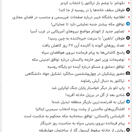
نکونام: با چشم باز تراکتور را انتخاب کردم
طوفان سقف خانه‌ها را در روسیه از جا ‌کند!
اطلاعیه باشگاه خیبر درباره صفحات غیررسمی و منتسب در فضای مجازی
توافق مکه بیشتر جنبه نمایشی دارد تا عملیاتی!
تصاویر جدید از انهدام مواضع نیروهای آمریکایی در غرب آسیا
طوفان "دلفین" با سرعت خیره‌کننده به چین رسید!
تعداد روزهای آلوده با آلاینده اُزن ۲۷ روز کاهش یافت
پاسخ کاشانی‌ها به پیام فرمانده نیروی هوافضای سپاه
توضیحات وزیر امور خارجه پاکستان درباره توافق امنیتی مکه
توافق دمشق و مسکو درباره آینده دو پایگاه روسیه
حضور پزشکیان در چهل‌وششمین سالگرد تشکیل جهاد دانشگاهی
تراکتور به دنبال آرش رضاوند
پاپ لئو بار دیگر خواستار پایان جنگ اوکراین شد
شادی بعد از گل در برزیل حادثه آفرید!
ایران به قدرتمندترین بازیگرِ منطقه تبدیل شده!
افشاگری‌های مالدینی از پشت پرده انتخاب سرمربی ایتالیا
کارشناس پاکستانی: توافق سه‌جانبه مکه محکوم به شکست است
پیام فرمانده نیروی زمینی سپاه به مناسبت روز خبرنگار
روایتی از حادثه سقوط کپسول گاز از ساختمان چهارطبقه