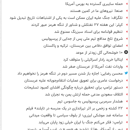
حمله سایبری گسترده به بورس آمریکا
صنعا: نیروهای ما در کمین‌ هستند
تلگراف: جنگ علیه ایران ممکن است به یکی از اشتباهات تاریخ تبدیل شود
کپلر: این هفته ۲۷ نفتکش و شناور از تنگه هرمز عبور کردند
تنظیم قولنامه برای اسناد سبزرنگ ممنوع شد
شروع تلخ مدافع تیم ملی پس از جدایی از پرسپولیس
امضای توافق دفاعی بین عربستان، ترکیه و پاکستان
۱۰ خوشحالی گل زودتر از موعد
ایتالیا خرید رادار اسرائیلی را متوقف کرد
واردات نفت آمریکا از عربستان صفر شد
محسن رضایی: اجازه باز شدن مسیر دوم در تنگه هرمز را نخواهیم داد
درخواست عامری برای تعویق عملیات انتقام‌جویانه علیه عربستان
دستور ترامپ برای تحقیق درباره چگونگی افشای کمبود تسلیحات
ائتلاف سعودی مدعی حمله ارتش یمن به نجران شد
هشدار سرمربی پرسپولیس به جاسوس تیم
۲۲ کشته و زخمی بر اثر تیراندازی در یک مدرسه در تایلند+ فیلم
سامانه ضد موشکی لیزری؛ از بلوف سیاسی تا واقعیت میدانی
ترامپ: فکر می‌کنم جنگ با ایران خیلی زود پایان می‌یابد
نیمی از آمریکایی‌ها از تشدید هرج‌ومرج در غرب آسیا می‌ترسند