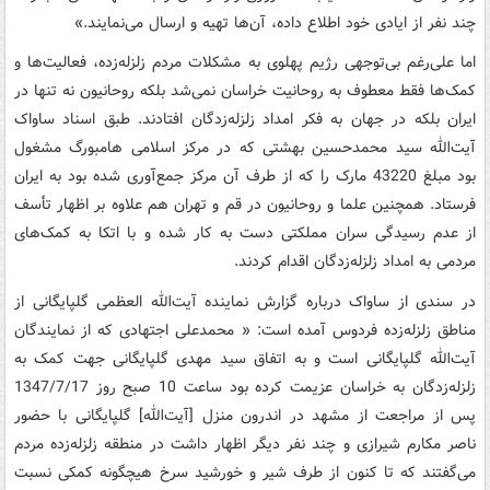
چند نفر از ایادی خود اطلاع داده، آن‌ها تهیه و ارسال می‌نمایند.»
اما علی‌رغم بی‌توجهی رژیم پهلوی به مشکلات مردم زلزله‌زده، فعالیت‌ها و
کمک‌ها فقط معطوف به روحانیت خراسان نمی‌شد بلکه روحانیون نه تنها در
ایران بلکه در جهان به فکر امداد زلزله‌زدگان افتادند. طبق اسناد ساواک
آیت‌الله سید محمدحسین بهشتی که در مرکز اسلامی هامبورگ مشغول
بود مبلغ 43220 مارک را که از طرف آن مرکز جمع‌آوری شده بود به ایران
فرستاد. همچنین علما و روحانیون در قم و تهران هم علاوه بر اظهار تأسف
از عدم رسیدگی سران مملکتی دست به کار شده و با اتکا به کمک‌های
مردمی به امداد زلزله‌زدگان اقدام کردند.
در سندی از ساواک درباره گزارش نماینده آیت‌الله العظمی گلپایگانی از
مناطق زلزله‌زده فردوس آمده است: « محمدعلی اجتهادی که از نمایندگان
آیت‌الله گلپایگانی است و به اتفاق سید مهدی گلپایگانی جهت کمک به
زلزله‌زدگان به خراسان عزیمت کرده بود ساعت 10 صبح روز 1347/7/17
پس از مراجعت از مشهد در اندرون منزل [آیت‌الله] گلپایگانی با حضور
ناصر مکارم شیرازی و چند نفر دیگر اظهار داشت در منطقه زلزله‌زده مردم
می‌گفتند که تا کنون از طرف شیر و خورشید سرخ هیچگونه کمکی نسبت