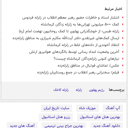
اخبار مرتبط
انتشار اسناد و خاطرات حضور رهبر معظم انقلاب در زلزله فردوس
کمک ۵۰۰ میلیونی تهرانی‌ها به زلزله زدگان کرمانشاه
زلزله طبس؛ از خوشگذرانی پهلوی تا کمک روحانیون نهضت امام (ره)
ارسال کمک‌های غیرنقدی دفتر آیت‌الله مکارم‌ شیرازی به مناطق زلزله‌زده
انتقاد آخوندی از داده‌های غلط در زلزله کرمانشاه
آخرین وضعیت امداد رسانی توسط بالگردهای هوانیروز ارتش
نیازهای کنونی ‌زلزله‌زدگان کرمانشاه چیست؟
عکس/ تماشای فوتبال در مناطق زلزله‌زده
فیلم/ سخنرانی رهبر انقلاب در جمع روستاییان زلزله‌زده
برچسب‌ها
رژیم پهلوی
زلزله
زلزله کاخک
آپ آهنگ
موزیک شاه
سایت تاریخ ایران
بهترین هتل های استانبول
رزرو هتل استانبول
دانلود آهنگ جدید
بهترین جراح بینی ترمیمی
آهنگ های جدید