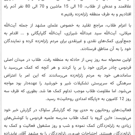
علاقمند و عده‌ای از طلاب، 10 الی 15 ماشین و 70 الی 80 نفر آدم راه
افتادیم و به طرف منطقه زلزله‌زده رفتیم.»
با اعزام طلاب، مراجع تقلید به خصوص علمای مشهد از جمله آیت‌الله
میلانی، آیت‌الله سید عبدالله شیرازی، آیت‌الله گلپایگانی و ... اقدام به
جمع‌آوری کمک‌های نقدی و غیرنقدی برای مردم زلزله‌زده کرده و نمایندگان
خود را به آن مناطق فرستادند.
اولین محموله سه روز پس از حادثه به منطقه رفت. طلاب در میدان اصلی
فردوس چادر مرکزی خود را بر پا کردند و هر آنچه که کمک می‌رسید با
ساماندهی خود به مردم زلزله‌زده می‌رساندند که این امر با اعتراض
سرهنگی که سرپرستی تشکیلات شیر و خورشید را عهده‌دار بود مواجه
می‌شود. اما مقاومت طلاب موجب تداوم کمک ها شد. بطوری که ظرف سه
روز 12 کامیون به «پایگاه امدادی روحانیت» رسید.
فعالیت‌های روحانیون به حدی بود که گزارشگر ساواک در گزارش خبر خود
می‌نویسد: «این گروه با کمک طلاب مدرسه علمیه فردوس با کوشش‌های
زیادی به زلزله‌زدگان کمک نموده و شب و روز مشغول فعالیت و کمک به
زلزله‌زدگان هستند. احتیاجات ضروری زلزله‌زدگان را به مشهد آقای عابدزاده