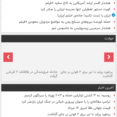
هشدار افسر ارشد آمریکایی به کاخ سفید +فیلم
کویت دستور تعطیلی تنها مدرسه ایرانی را صادر کرد
ایران را تست نکنید! جاده‌ی خشم ایران!
حمله کوبنده نیروهای مسلح یمن به مواضع مزدوران سعودی +فیلم
هشدار سرمربی پرسپولیس به جاسوس تیم
حوادث
برخورد پراید با تیر برق ۲ فوتی بر جای
حادثه غرق‌شدگی در طاقانک ۲ قربانی
پد
گذاشت
گرفت
جس
آخرین اخبار
روسیه: به ۳ کشتی اوکراین حمله و ۲۰۳ پهپاد را سرنگون کردیم
ترامپ مقاله‌ای را با عنوان پیروزی خیالی در جنگ ایران بازنشر کرد
قیمت جهانی طلا امروز ۱۶ مرداد
برخورد پراید با تیر برق ۲ فوتی بر جای گذاشت