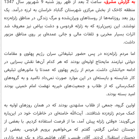
به گزارش مشرق،
ساعت 2 بعد از ظهر روز شنبه 9 شهریور سال 1347
منطقه کاخک از بخش مرکزی شهرستان گناباد خراسان به لرزه درآمد. یک
روز بعد روزنامه‌ها از روستاهای ویران‌شده و مرگ زندگی در مناطق زلزله‌زده
نوشتند. این زمین‌لرزه که به زلزله فردوس و دشت بیاض نیز معروف شد
اثرات بسیار مخربی و تلفات مالی و جانی عمده‌ای بر روی مناطق مزبور
داشت.
اما مردم زلزله‌زده در پس حضور تبلیغاتی سران رژیم پهلوی و مقامات
دولتی نیازمند مایحتاج اولیه‌ای بودند که هر کدام آن‌ها نقش بسزایی در
ادامه حیاتشان داشت. مردم از رژیم پهلوی که عمدتا با مانورهای تبلیغی
کار شایسته و بایسته‌ای در این موارد صورت نمی‌داد ناامید و به گروه‌های
کمک‌رسانی که از طلاب و جمعیت‌های خیریه نهضت امام خمینی بودند
امید بسته بودند.
اولین گروه، جمعی از طلاب مشهدی بودند که در همان روزهای اولیه به
کمک مردم زلزه‌زده شتافتند. آیت‌الله خامنه‌ای در خاطرات خود در این‌باره
می‌گویند: «وقتی زلزله پیش آمد، ما از فرصت استفاده کردیم. با بعضی از
دوستان تماس گرفتم، گفتم که می‌خواهیم برویم فردوس. بعضی از
دوستان استقبال کردند. آقای طبسی، آقای هاشمی‌نژاد و یک عده بازاری