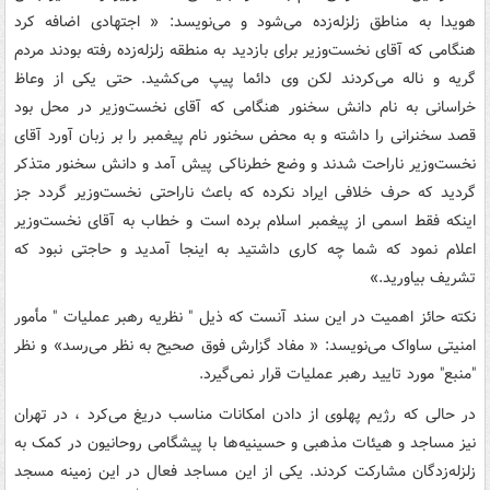
هویدا به مناطق زلزله‌زده می‌شود و می‌نویسد: « اجتهادی اضافه کرد
هنگامی که آقای نخست‌وزیر برای بازدید به منطقه زلزله‌زده رفته بودند مردم
گریه و ناله می‌کردند لکن وی دائما پیپ می‌کشید. حتی یکی از وعاظ
خراسانی به نام دانش سخنور هنگامی که آقای نخست‌وزیر در محل بود
قصد سخنرانی را داشته و به محض سخنور نام پیغمبر را بر زبان آورد آقای
نخست‌وزیر ناراحت شدند و وضع خطرناکی پیش آمد و دانش سخنور متذکر
گردید که حرف خلافی ایراد نکرده که باعث ناراحتی نخست‌وزیر گردد جز
اینکه فقط اسمی از پیغمبر اسلام برده است و خطاب به آقای نخست‌وزیر
اعلام نمود که شما چه کاری داشتید به اینجا آمدید و حاجتی نبود که
تشریف بیاورید.»
نکته حائز اهمیت در این سند آنست که ذیل " نظریه رهبر عملیات " مأمور
امنیتی ساواک می‌نویسد: « مفاد گزارش فوق صحیح به نظر می‌رسد» و نظر
"منبع" مورد تایید رهبر عملیات قرار نمی‌گیرد.
در حالی که رژیم پهلوی از دادن امکانات مناسب دریغ می‌کرد ، در تهران
نیز مساجد و هیئات مذهبی و حسینیه‌ها با پیشگامی روحانیون در کمک به
زلزله‌زدگان مشارکت کردند. یکی از این مساجد فعال در این زمینه مسجد