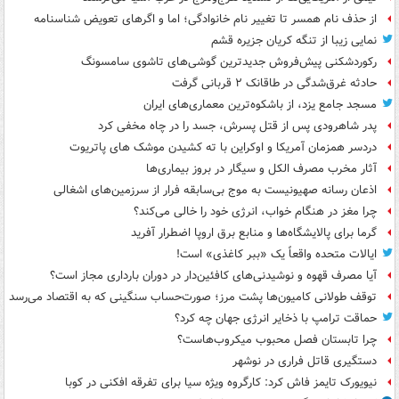
از حذف نام همسر تا تغییر نام خانوادگی؛ اما و اگرهای تعویض شناسنامه
نمایی زیبا از تنگه کریان جزیره قشم
رکوردشکنی پیش‌فروش جدیدترین گوشی‌های تاشوی سامسونگ
حادثه غرق‌شدگی در طاقانک ۲ قربانی گرفت
مسجد جامع یزد، از باشکوه‌ترین معماری‌های ایران
پدر شاهرودی پس از قتل پسرش، جسد را در چاه مخفی کرد
دردسر همزمان آمریکا و اوکراین با ته کشیدن موشک های پاتریوت
آثار مخرب مصرف الکل و سیگار در بروز بیماری‌ها
اذعان رسانه صهیونیست به موج بی‌سابقه فرار از سرزمین‌های اشغالی
چرا مغز در هنگام خواب، انرژی خود را خالی می‌کند؟
گرما برای پالایشگاه‌ها و منابع برق اروپا اضطرار آفرید
ایالات متحده واقعاً یک «ببر کاغذی» است!
آیا مصرف قهوه و نوشیدنی‌های کافئین‌دار در دوران بارداری مجاز است؟
توقف طولانی کامیون‌ها پشت مرز؛ صورت‌حساب سنگینی که به اقتصاد می‌رسد
حماقت ترامپ با ذخایر انرژی جهان چه کرد؟
چرا تابستان فصل محبوب میکروب‌هاست؟
دستگیری قاتل فراری در نوشهر
نیویورک تایمز فاش کرد: کارگروه ویژه سیا برای تفرقه افکنی در کوبا