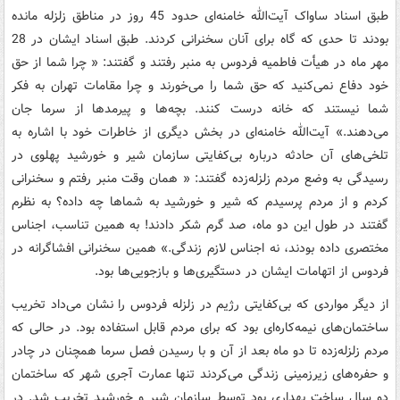
طبق اسناد ساواک آیت‌الله خامنه‌ای حدود 45 روز در مناطق زلزله‌ مانده
بودند تا حدی که گاه برای آنان سخنرانی کردند. طبق اسناد ایشان در 28
مهر ماه در هیأت فاطمیه فردوس به منبر رفتند و گفتند: « چرا شما از حق
خود دفاع نمی‌کنید که حق شما را می‌خورند و چرا مقامات تهران به فکر
شما نیستند که خانه درست کنند. بچه‌ها و پیرمدها از سرما جان
می‌دهند.» آیت‌الله خامنه‌ای در بخش دیگری از خاطرات خود با اشاره به
تلخی‌های آن حادثه درباره بی‌کفایتی سازمان شیر و خورشید پهلوی در
رسیدگی به وضع مردم زلزله‌زده گفتند: « همان وقت منبر رفتم و سخنرانی
کردم و از مردم پرسیدم که شیر و خورشید به شماها چه داده؟ به نظرم
گفتند در طول این دو ماه، صد گرم شکر دادند! به همین تناسب، اجناس
مختصری داده بودند، نه اجناس لازم زندگی.» همین سخنرانی‌ افشاگرانه در
فردوس از اتهامات ایشان در دستگیری‌ها و بازجویی‌ها بود.
از دیگر مواردی که بی‌کفایتی رژیم در زلزله فردوس را نشان می‌داد تخریب
ساختمان‌های نیمه‌کاره‌ای بود که برای مردم قابل استفاده بود. در حالی که
مردم زلزله‌زده تا دو ماه بعد از آن و با رسیدن فصل سرما همچنان در چادر
و حفره‌های زیرزمینی زندگی می‌کردند تنها عمارت آجری شهر که ساختمان
دو سال ساخت بهداری بود توسط سازمان شیر و خورشید تخریب شد. در