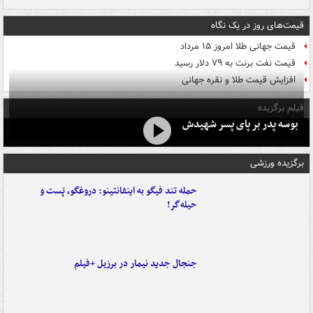
قیمت‌های روز در یک نگاه
قیمت جهانی طلا امروز ۱۵ مرداد
قیمت نفت برنت به ۷۹ دلار رسید
افزایش قیمت طلا و نقره جهانی
فیلم برگزیده
بوسه‌ پدر بر پای پسر شهیدش
برگزیده ورزشی
حمله تند فیگو به اینفانتینو: دروغگو، پَست‌ و
حیله‌گر!
جنجال جدید نیمار در برزیل +فیلم