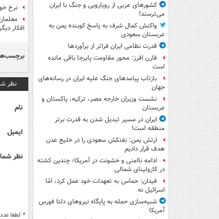
کشورهای عربی از رویارویی و جنگ با ایران
نرخ خود
می‌ترسند!
معلمان 
واکنش کمال شرف به پاسخ کوبنده یمن به
افکار دیگر
عربستان سعودی
قدرت نظامی ایران فراتر از برآوردها
برچسب‌ها
فارن افرز: محور مقاومت پابرجا باقی مانده
است
بازتاب پیامدهای جنگ علیه ایران در رسانه‌های
نظر شم
جهان
نشست وزیران خارجه مصر، ترکیه، پاکستان و
نام
عربستان
ایران در مسیر تبدیل شدن به قدرت برتر
منطقه است!
ایمیل
ارتش یمن: نفتکش سعودی را در خلیج عدن
هدف قرار دادیم
نظر شما 
ادامه ناامنی و خشونت در آمریکا؛ چندین کشته
در کارولینای شمالی
فیدان: حماس به تعهدات خود عمل کرد، امّا
اسرائیل نه
شبیه‌سازی حمله به پایگاه نیروهای دلتا فورس
آمریکا
*
لطفا عدد م