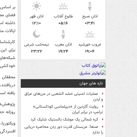
فضای مجا
اذان صبح
طلوع آفتاب
اذان ظهر
داشته اس
۱۲:۱۰
۰۵:۱۶
۰۳:۴۱
ایالات م
کارشناسا
غروب خورشید
اذان مغرب
نیمه‌شب شرعی
برای این
۲۳:۲۲
۱۹:۲۴
۱۹:۰۴
شبکه‌های
خودکشی د
محققان م
تازه های جهان
یافته اس
عملیات امنیتی حشد الشعبی در مرزهای عراق
و اردن
روایت گاردین از «دیپلماسی کودکستانی»
روزانه حداقل 5 ساعت از فضای مجازی
ترامپ در برابر ایران
کره شمالی یک موشک بالستیک شلیک کرد
ویکتوریا
صنعا: عربستان قدرت دور زدن محاصره دریایی
افسردگی 
را ندارد