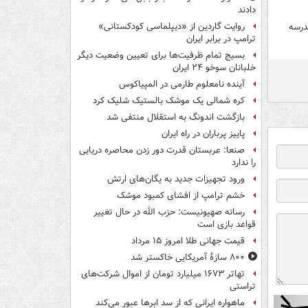
دادند
روایت گاردین از «دیپلماسی کودکستانی»
درسه
ترامپ در برابر ایران
بسیج تمام ظرفیت‌ها برای تعیین وضعیت دیگر
خلبانان سوخو ۲۴ ایران
آینده نامعلوم طارمی در المپیاکوس
کره شمالی یک موشک بالستیک شلیک کرد
بازگشت اندونگ به استقلال منتفی شد
پاییز پرباران در راه ایران
صنعا: عربستان قدرت دور زدن محاصره دریایی
را ندارد
ورود تجهیزات جدید به یگان‌های ارتش
خشم ترامپ از افشای کمبود موشک
رسانه صهیونیست: حزب الله در حال تغییر
قواعد بازی است
قیمت جهانی طلا امروز ۱۵ مرداد
۸۰۰ سازۀ آمریکایی خاکستر شد
تهاتر ۱۶۷۳ میلیارد تومان از اموال شرکت‌های
تراستی
ماهواره ایرانی که از سد ابرها عبور می‌کند