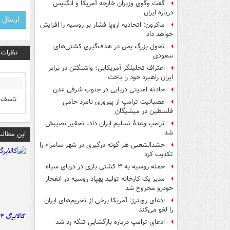
گفت وگوی وزیران خارجه آمریکا و انگلیس
درباره ایران
ماکرون: اتحادیه اروپا فشار بر روسیه را افزایش
خواهد داد
تحول بزرگ یمن در هدف‌گیری کشتی‌های
نظرات
سعودی
اعتراف تحلیلگر آمریکایی؛ واشنگتن در برابر
ایران راهبرد خود را باخت
حادثه امنیتی دریایی در جنوب شرقی عدن
تاسف و
عصبانیت ترامپ از پیروزی نامزد حامی
فلسطین در میشیگان
ترامپ وعدۀ تسلیم ایران داد، تحقیر نصیبش
شد
این مطالب
حشدالشعبی هر گونه درگیری در شهر سامراء را
تکذیب کرد
حمله روسیه به ۳ کشتی باری در دریای سیاه
مدیر یک کارخانه تولید پهپاد روسیه در انفجار
خودرو مجروح شد
ادعای رویترز: آمریکا برخی از تحریم‌های ایران
را لغو می‌کند
کالابرگ ۳ گروه شارژ شد
ادعای ترامپ درباره بازگشایی تنگه رد شد