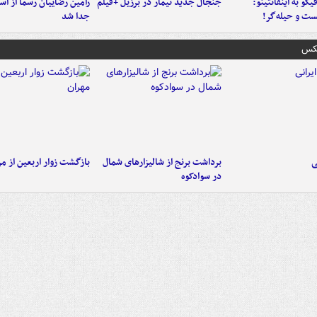
یگو به اینفانتینو:
جنجال جدید نیمار در برزیل +فیلم
رامین رضاییان رسماً از اس
ست‌ و حیله‌گر!
جدا شد
عکس
ی
برداشت برنج از شالیزارهای شمال
بازگشت زوار اربعین از مر
در سوادکوه