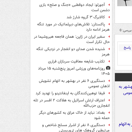
آجورلو: ایجاد دوقطبی «جنگ و صلح‌» بازی
دشمن است
کالابرگ ۳ گروه شارژ شد
پاکستان: تلاش‌های دیپلماتیک در مورد تنگه
هرمز ادامه دارد
بررسی: 0
سفیر ایران در ژاپن: همان فاجعه هیروشیما در
حال تکرار است
پاسخ
شنیده شدن صدای دو انفجار در نزدیکی تنگه
هرمز
تکذیب شایعه معافیت سربازان فراری
روزنامه‌های ورزشی امروز پنج‌شنبه ۱۵ مرداد
۱۴۰۵
دستگیری ۶ نفر در بهشهر به اتهام تشویش
اذهان عمومی
فیفا توهین‌کنندگان به اینفانتینو را تهدید کرد
اعتراف ارتش اسرائیل به هلاکت ۲ افسر در تله
انفجاری حزب‌الله
بغداد: نباید از خاک عراق به کشورهای دیگر
حمله شود
شهر به اتهام
دستگیری ۸ نفر از اشرار مسلح شاخص و
مرتبطین گروهک های تروریستی