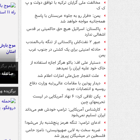
مخالفت ملی گرایان ترکیه با توافق دولت و پ
ک ک
یمن: «فرار رو به جلو» عربستان با پاسخ
همه‌جانبه‌ مواجه خواهد شد
پاکستان: اسرائیل هیچ حق حاکمیتی بر قدس
اشغالی ندارد
عبور ۲ نفت‌کش پاکستانی از تنگه باب‌المندب
حادثه امنیتی برای یک کشتی در جنوب غرب
استان
یمن
دستیار علی اف: باکو هرگز اجازه استفاده از
فیلم برگزی
خاک خود علیه ایران را نمیدهد
صاعقه ج
علت انفجار جبل‌علی امارات اعلام شد
دیدار پوتین با مقامات عالی‌رتبه وزارت دفاع
روسیه و انتصابات جدید
برگزیده و
پکن تلافی کرد؛ ۶ نهاد آمریکایی در لیست
تحریمهای چین
کارشناس آمریکایی: ترامپ خودش هم می‌داند
ایران تسلیم نمی‌شود
ادعای ترامپ: تنگه هرمز پنج‌شنبه باز می‌شود!
ضربه سخت به لابی صهیونیستی؛ نامزد حامی
فلسطین در میشیگان پیروز شد