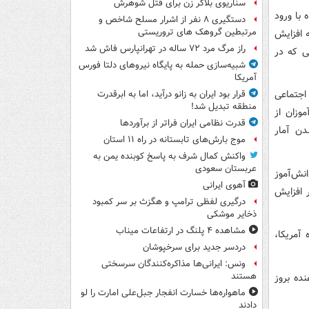
سناریوی بلاگر زن برای قتل شوهرش
 پس از دو دهه کاهش متوالی، از سال 2010 همراه با ورود
دستگیری ۸ نفر از اشرار مسلح شاخص و
مرتبطین گروهک های تروریستی
 افزایش
راز مرگ مرد ۷۲ ساله در تهرانپارس فاش شد
ی که در
شبیه‌سازی حمله به پایگاه نیروهای دلتا فورس
آمریکا
اجتماعی
قرار بود ایران به زانو درآید، اما به ابرقدرت
منطقه تبدیل شد!
وزان از
قدرت نظامی ایران فراتر از برآوردها
دن آمار
موج بارش‌های تابستانه در راه ۱۱ استان
واکنش کمال شرف به پاسخ کوبنده یمن به
عربستان سعودی
نش‌آموز
آهوی ایرانی
نون حداقل دو برابر افزایش
درگیری لفظی ترامپ و هگزث بر سر کمبود
ذخایر موشکی
مشاهده ۴ پلنگ در ارتفاعات میناب
در ایالات متحده آمریکا،
دردسر جدید برای سرخپوشان
ونس: ایرانی‌ها مذاکره‌کنندگان سرسختی
هستند
ده بروز
ماهواره‌ها خسارت انفجار جبل‌علی امارت را لو
دادند