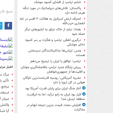
خشم ترامپ از افشای کمبود موشک
پاکستان: تلاش‌های دیپلماتیک در مورد تنگه
منبع: فا
هرمز ادامه دارد
اعتراف ارتش اسرائیل به هلاکت ۲ افسر در تله
انفجاری حزب‌الله
بغداد: نباید از خاک عراق به کشورهای دیگر
حمله شود
درگیری لفظی ترامپ و هگزث بر سر کمبود
ذخایر موشکی
ونس: ایرانی‌ها مذاکره‌کنندگان سرسختی
هستند
ترامپ: توافق با ایران را ترجیح می‌دهم
اخبار مرتب
ریزش پایگاه جدید ترامپ بافاصله‌گیری جوانان
و اقلیت‌ها از جمهوری‌خواهان
مرگ سالانه 4300 دانش‌آمو
نشریه آمریکایی: روسیه قدرتمندترین ناوگان
تأثیر ب
هوایی در کل اروپا را دارد
مراجع ر
آغاز جنگ ایران برای پایان قدرت آمریکا بود
استفاد
قرار بود ایران به زانو درآید، اما به ابرقدرت
میزان آ
منطقه تبدیل شد!
واکنش وزی
افزایش مجدد قیمت بنزین نتیجه ابهام در
مذاکرات
آیا شبک