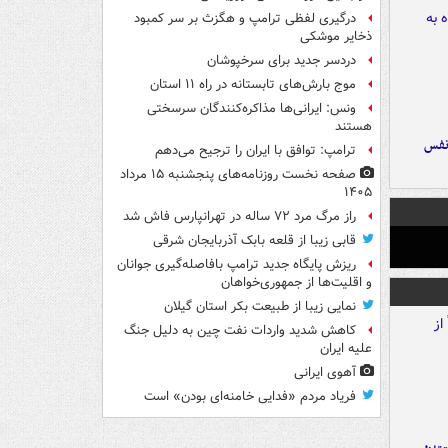
درگیری لفظی ترامپ و هگزث بر سر کمبود
ذخایر موشکی
دردسر جدید برای سرخپوشان
موج بارش‌های تابستانه در راه ۱۱ استان
ونس: ایرانی‌ها مذاکره‌کنندگان سرسختی
هستند
نفس
ترامپ: توافق با ایران را ترجیح می‌دهم
صفحه نخست روزنامه‌های پنجشنبه ۱۵ مرداد
۱۴۰۵
راز مرگ مرد ۷۲ ساله در تهرانپارس فاش شد
قابی زیبا از قلعه بابک آذربایجان شرقی
ریزش پایگاه جدید ترامپ بافاصله‌گیری جوانان
و اقلیت‌ها از جمهوری‌خواهان
نمایی زیبا از طبیعت بکر استان گیلان
کاهش شدید واردات نفت چین به دلیل جنگ
علیه ایران
آهوی ایرانی
فریاد مردم «فدایی خامنه‌ای بودن» است