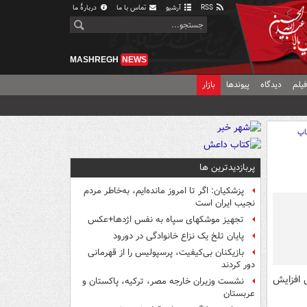
RSS
آرشیو
تماس با ما
دربارهٔ ما
MASHREGH
NEWS
یلم
دیدگاه
پیوندها
بازار
اپ
پربازدیدترین ها
پزشکیان: اگر تا امروز مانده‌ایم، به‌خاطر مردم
نجیب ایران است
تجهیز موشکهای سپاه به نفس اژدها+عکس
پایان تلخ یک نزاع خانوادگی در دورود
بازیکنان بی‌کیفیت، پرسپولیس را از قهرمانی
دور کردند
ل افزایش
نشست وزیران خارجه مصر، ترکیه، پاکستان و
عربستان