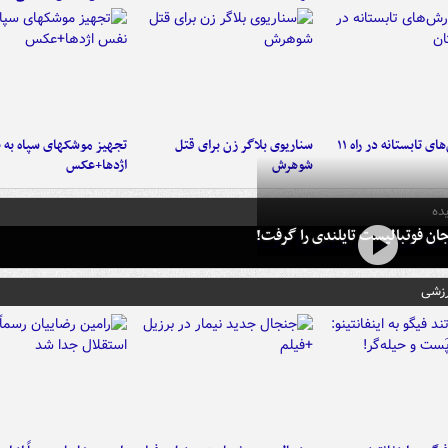
موج بارش‌های تابستانه در راه ۱۱
سناریوی بلاگر زن برای قتل
تجهیز موشکهای سپاه به 
شوهرش
اژدها+عکس
ده
ان فوتبالیست تایلندی را گرفت!
رزشی