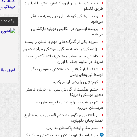
حمله تند ف
تاکید عربستان بر لزوم کاهش تنش با ایران از
دروغگو، پَ
طریق گفتگو
واحد موشکی کره شمالی در روسیه مستقر
برگزیده 
می‌شود
پرونده اپستین در انگلیس دوباره بازگشایی
می‌شود
سوریه یکی از گذرگاه‌های مهم با لبنان را بست
زلنسکی: با حمله سنگین موشکی مواجه شدیم
کاهش جدی ذخایر موشکی؛ پاشنه‌آشیل جدید
آمریکا در تداوم جنگ با ایران
هدف قرار گرفتن یک نفتکش سعودی دیگر
آهوی ایران
توسط نیروهای یمنی
کیم: ژاپن را پشیمان می‌کنیم
خشم هگست از گزارش سی‌ان‌ان درباره کاهش
ذخایر موشکی آمریکا
شهباز شریف برای دیدار با بن‌سلمان به
عربستان می‌رود
بی‌اعتنایی بن‌گویر به حکم قضایی درباره «طرح
تمساح‌های نگهبان»
سفر مقام ارشد پاکستان به اردن
چرا ترامپ از تهدیداتش عقب نشینی می‌کند؟