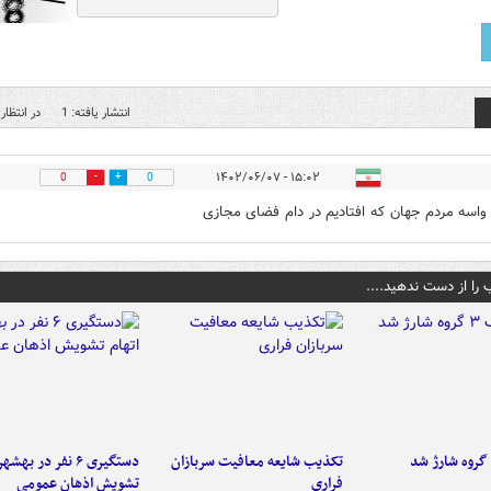
انتشار یافته: 1
در انتظار 
۱۵:۰۲ - ۱۴۰۲/۰۶/۰۷
0
0
اسه مردم جهان که افتادیم در دام فضای مجازی
 را از دست ندهید....
تکذیب شایعه معافیت سربازان
دستگیری ۶ نفر در به
فراری
تشویش اذهان عمومی