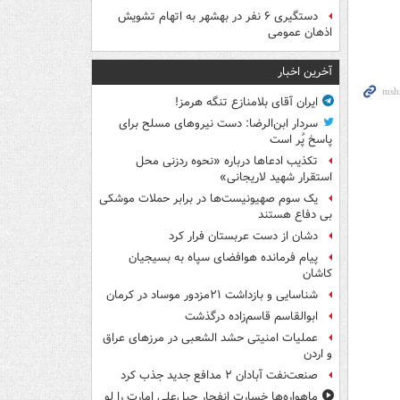
دستگیری ۶ نفر در بهشهر به اتهام تشویش
اذهان عمومی
آخرین اخبار
ایران آقای بلامنازع تنگه هرمز!
سردار ابن‌الرضا: دست نیروهای مسلح برای
پاسخ پُر است
تکذیب ادعاها درباره «نحوه ردزنی محل
استقرار شهید لاریجانی»
یک‌ سوم صهیونیست‌ها در برابر حملات موشکی
بی دفاع هستند
دشان از دست عربستان فرار کرد
پیام فرمانده هوافضای سپاه به بسیجیان
کاشان
شناسایی و بازداشت ۲۱مزدور موساد در کرمان
ابوالقاسم قاسم‌زاده درگذشت
عملیات امنیتی حشد الشعبی در مرزهای عراق
و اردن
صنعت‌نفت آبادان ۲ مدافع جدید جذب کرد
ماهواره‌ها خسارت انفجار جبل‌علی امارت را لو