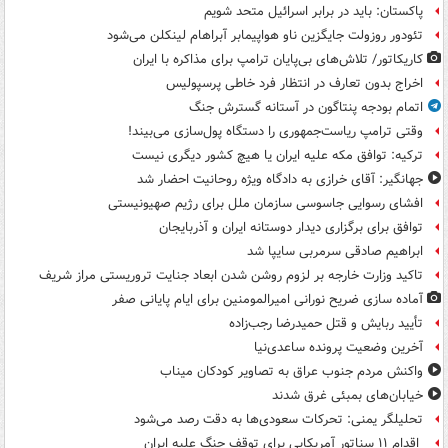
پاکستان: باید در برابر اسرائیل متحد شویم
تئودور روزولت جایگزین ناو هواپیمابر آبراهام لینکلن می‌شود
کاریکاتور/ تلاش‌های بی‌پایان ترامپ برای مذاکره با ایران
اخراج بدون تعارف در انتظار فرد خاطی پرسپولیس
اتمام بودجه پنتاگون در آستانه گسترش جنگ
وقتی ترامپ ریاست‌جمهوری را دستگاه پول‌سازی می‌بیند!
ترکیه: توافق مکه علیه ایران یا هیچ کشور دیگری نیست
جهانگیر: آقای خرازی به دادگاه ویژه روحانیت احضار شد
افشای رسوایی جاسوسی سازمان ملل برای رژیم صهیونیستی
توافق برای برگزاری دیدار دوستانه ایران و آذربایجان
ابراهیم صادقی سرمربی سایپا شد
تاکید وزارت خارجه بر لزوم روشن شدن ابعاد جنایت تروریستی مراز شریف
آماده سازی ضریح نورانی امیرالمومنین برای ایام پایانی صفر
تأیید ربایش و قتل حمیدرضا رجب‌زاده
آخرین وضعیت پرونده ساعدی‌نیا
واکنش مردم جنوب عراق به تصاویر کودکان میناب
خیابان‌های بمبئی غرق شدند
تحلیلگر یمنی: تحرکات سعودی‌ها به دقت رصد می‌شود
اقدام ۱۱ سناتور آمریکایی برای توقف جنگ علیه ایران