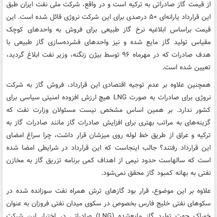
از قیمت گاز صادراتی به ترکیه است و در واقع، شرکت ملی نفت ایران طبق
این قرارداد یارانه‌ای ۵۰ درصدی برای این شرکت نروژی قائل شده است. این
قیمت براساس ابلاغیه نرخ گاز طبیعی برای فروش به واحدهای کوچک‌
مقیاس تولید گاز مایع‌ شده و نیز واحدهای فشرده‌سازی گاز طبیعی با
هدف صادرات که در مهرماه ۹۶ توسط بیژن زنگنه، وزیر نفت ابلاغ گردید،
تعیین شده است.
همچنین علاوه بر عدم توجیه اقتصادی این قرارداد، فروش گاز به شرکت
نروژی برای صادرات به صورت LNG هیچ ارزش افزوده امنیتی سیاسی برای
کشور ندارد. بر همین اساس مشخص نیست مسئولان وزارت نفت که
گزینه‌های به مراتب بهتری برای افزایش صادرات گاز مانند صادرات گاز به
ترکیه و عراق از طریق خط لوله روی میزشان قرار داشت، چرا سراغ امضای
این قرارداد رفتند؟ جالب اینجاست که این قرارداد در شرایطی امضا شده
است که سالهاست حدود نیمی از اهداف کمی برنامه تزریق گاز به مخازن
نفتی به بهانه کمبود گاز محقق نمی‌شود.
علاوه بر این موضوع، قرار بود گازهای ترش همراه نفت سوزانده شده در
سکوهای نفتی خلیج فارس بخصوص در سکوی میدان نفتی فروزان به عنوان
خوراک جهت تولید گاز مایع‌شده (LNG) صادراتی در اختیار این شرکت