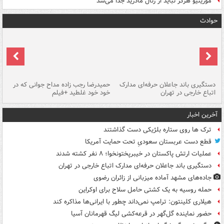
مورینیو هرگز نباید از رئال مادرید جدا می‌شد
حوادث
دستگیری باند جاعلان حرفه‌ای مدارک
حمیدرضا رجب زاده مداح جوانی که در
تأ
اتباع خارجی در تهران
خود خود غلطید +فیلم
آخرین اخبار
ترک ها روی ستاره بلژیکی دست گذاشتند
قطع دست عربستان سعودیِ تحت حمایت آمریکا
عملیات ارتش پاکستان در خیبرپختونخوا؛ ۸ نفر کشته شدند
دستگیری باند جاعلان حرفه‌ای مدارک اتباع خارجی در تهران
جاده‌های مشهد آماده میزبانی از زائران رضوی
حمله روسیه به یک کشتی حامل سلاح برای اوکراین
هیلاری کلینتون: ترامپ نمی‌داند چطور با ایرانی‌ها مذاکره کند
حضور نماینده گل‌گهر در قرعه‌کشی لیگ قهرمانان آسیا