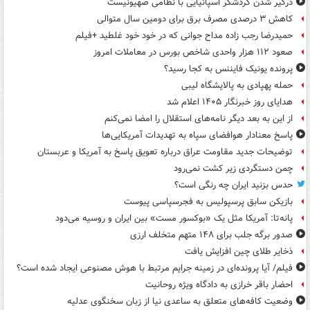
درگیر شدن گردشگر اسپانیایی با نظامی صهیونیست
کاهش ۳ درصدی مصرف برق برای دومین سال متوالی
حمیدرضا رجب زاده مداح جوانی که در خود خود غلطید +فیلم
صعود ۱۱۲ هزار واحدی شاخص بورس در معاملات امروز
پرونده یونیک فایننس به کجا رسید؟
حمله پهپادی به پالایشگاه لیبی
هدایای روز خبرنگار ۱۴۰۵ اعلام شد
از این به بعد دیگر نامه‌های استقلال را امضا نمی‌کنم
پاسخ معنادار هوافضای سپاه به تهدیدات آمریکایی‌ها
توضیحات جدید مقاومت عراق درباره تعویق پاسخ به آمریکا و عربستان
چمن دستگردی زیر کشت نمی‌رود
حدس بزنید ایران چه رنگی است؟
بازیکن سابق پرسپولیس به فجرسپاسی پیوست
پانه‌تا: آمریکا مثل یک «بوکسور مست» بین ایران و روسیه می‌دود
صدور برگه جلب برای ۱۴۸ متهم متخلف ارزی
ذخایر طلای چین افزایش یافت
فیلم/ آیا پرونده‌ای در زمینه جرایم مرتبط با هوش مصنوعی ایجاد شده است؟
احضار باقر خرازی به دادگاه ویژه روحانیت
وضعیت کافه‌های متعلق به ساعدی نیا از زبان سخنگوی عدلیه