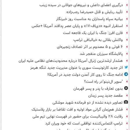
درگیری اعضای داعش و نیروهای جولانی در سیده زینب
تأیید ربایش و قتل حمیدرضا رجب‌زاده
بیانیه سپاه پاسداران به مناسبت روز خبرنگار
استقرار انبوه «دی‌اف‑۱۷» و پایان عصر پدافند آمریکا +عکس
فارن افرز: جنگ با ایران یک فاجعه است
واکنش بقائی به خیالبافی ترامپ
۶ فوتی و ۵ مصدوم بر اثر تصادف زنجیره‌ای
پالایشگاه سیزران منفجر شد
هشدار ارشدترین ژنرال آمریکا درباره محدودیت‌های نظامی علیه ایران
اثر جدید کارتونیست سوری با عنوان مدیریت جدید تنگه هرمز
ادامه جنگ تا روی کار آمدن دولت جدید در آمریکا!
"سوپر ال‌نینو"در راه است؟
بدون تعارف با پدر و پسر قهرمان
مقصد جدید پسر زیدان
تصاویر دیده‌ نشده از دو فرمانده شهید موشکی
فشار هم‌زمان گرانی مواد اولیه و افت تقاضا بر بازار پلاستیک
رقابت ۲۸ والیبالیست برای حضور در فهرست نهایی تیم ملی
ترامپ التماس‌کننده توافقی است که خود ویران کرد