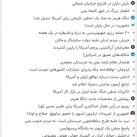
بارش باران در فاروج خراسان شمالی
انفجار بزرگ در شهر المخا یمن
تنگه هرمز به نماد یک تحقیر تاریخی برای آمریکا تبدیل شد!
ماموریت در حال پایان است!
۲۰ حمله رژیم صهیونیستی به درعا و قنیطره در یک هفته
خیزش مردم لبنان علیه دولت سازشکار و خائن
معترضان آرژانتینی پرچم آمریکا را پایین کشیدند
شکاف‌های عمیق در اسرائیل!
هشدار مقام ارشد یمن به عربستان سعودی
اردوغان: توافقنامه مکه پذیرای مشارکت کشورهای دوست است
ادعای بسنت درباره توافق ایران و آمریکا
نتایج آزمون مدارس سمپاد اعلام شد
تاثیرات منفی جنگ علیه ایران بر بازار کار آمریکا
رونمایی از مختصات جدید تنگۀ هرمز
روبیو در رأس فشار حداکثری آمریکا برای تغییر مسیر کوبا
تصویری از تمرینات ترابزون اسپور با حضور ساویچ، صلاح و اونانا
نبرد ما علیه طرح سلطه‌جویی عربستان است، نه مردم جنوب یمن
پاسخ منفی یک لژیونر به باشگاه پرسپولیس
درخشش جوانان ایران در المپیاد جهانی هوش مصنوعی