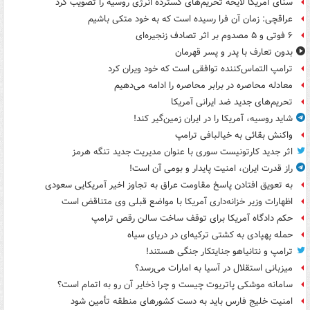
سنای آمریکا لایحه تحریم‌های گسترده انرژی روسیه را تصویب کرد
عراقچی: زمان آن فرا رسیده است که به خود متکی باشیم
۶ فوتی و ۵ مصدوم بر اثر تصادف زنجیره‌ای
بدون تعارف با پدر و پسر قهرمان
ترامپ التماس‌کننده توافقی است که خود ویران کرد
معادله محاصره در برابر محاصره را ادامه می‌دهیم
تحریم‌های جدید ضد ایرانی آمریکا
شاید روسیه، آمریکا را در ایران زمین‌گیر کند!
واکنش بقائی به خیالبافی ترامپ
اثر جدید کارتونیست سوری با عنوان مدیریت جدید تنگه هرمز
راز قدرت ایران، امنیت پایدار و بومی آن است!
به تعویق افتادن پاسخ مقاومت عراق به تجاوز اخیر آمریکایی سعودی
اظهارات وزیر خزانه‌داری آمریکا با مواضع قبلی وی متناقض است
حکم دادگاه آمریکا برای توقف ساخت سالن رقص ترامپ
حمله پهپادی به کشتی ترکیه‌ای در دریای سیاه
ترامپ و نتانیاهو جنایتکار جنگی هستند!
میزبانی استقلال در آسیا به امارات می‌رسد؟
سامانه موشکی پاتریوت چیست و چرا ذخایر آن رو به اتمام است؟
امنیت خلیج فارس باید به دست کشورهای منطقه تأمین شود