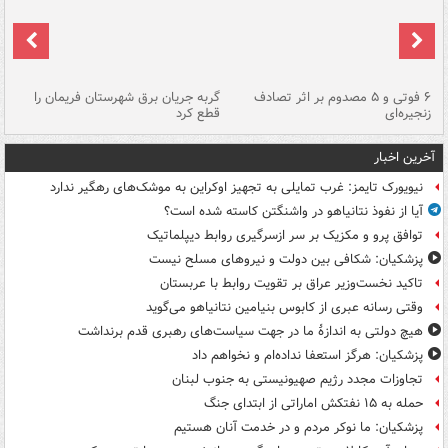
۶ فوتی و ۵ مصدوم بر اثر تصادف
گربه جریان برق شهرستان فریمان را
رگ
زنجیره‌ای
قطع کرد
آخرین اخبار
نیویورک تایمز: غرب تمایلی به تجهیز اوکراین به موشک‌های رهگیر ندارد
آیا از نفوذ نتانیاهو در واشنگتن کاسته شده است؟
توافق پرو و مکزیک بر سر ازسرگیری روابط دیپلماتیک
پزشکیان: شکافی بین دولت و نیروهای مسلح نیست
تاکید نخست‌وزیر عراق بر تقویت روابط با عربستان
وقتی رسانه عبری از کابوس بنیامین نتانیاهو می‌گوید
هیچ دولتی به اندازۀ ما در جهت سیاست‌های رهبری قدم برنداشت
پزشکیان: هرگز استعفا نداده‌ام و نخواهم داد
تجاوزات مجدد رژیم صهیونیستی به جنوب لبنان
حمله به ۱۵ نفتکش‌ اماراتی از ابتدای جنگ
پزشکیان: ما نوکر مردم و در خدمت آنان هستیم