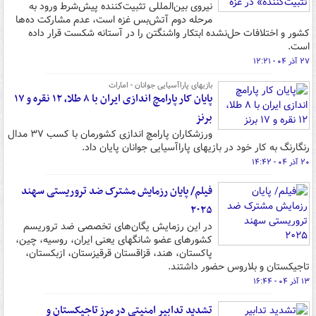
نیروی بین‌المللی تثبیت‌کننده پیش‌شرط ورود به
مرحله دوم آتش‌بس غزه است، عدم مشارکت ده‌ها
کشور و اختلافات حل‌نشده ابتکار واشنگتن را در آستانه شکست قرار داده
است.
۲۷ آذر ۰۴ - ۱۲:۲۱
بازیهای پاراآسیایی جوانان - امارات
پایان کار پارامچ اندازی ایران با ۸ طلا، ۱۲ نقره و ۱۷
برنز
ورزشکاران پارامچ اندازی کشورمان با کسب ۳۷ مدال
رنگارنگ به کار خود در بازیهای پاراآسیایی جوانان پایان داد.
۲۰ آذر ۰۴ - ۱۴:۴۲
فیلم/ پایان رزمایش مشترک ضد تروریستی سهند
۲۰۲۵
در این رزمایش یگان‌های تخصصی ضد تروریسم
کشورهای عضو شانگهای یعنی ایران، روسیه، چین،
پاکستان، هند، قزاقستان قرقیزستان، ازبکستان،
تاجیکستان و بلاروس حضور داشتند.
۱۳ آذر ۰۴ - ۱۶:۴۴
تشدید تدابیر امنیتی در مرز تاجیکستان و