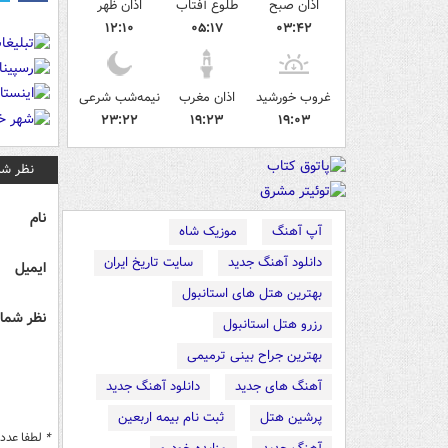
اذان صبح
طلوع آفتاب
اذان ظهر
۱۲:۱۰
۰۵:۱۷
۰۳:۴۲
غروب خورشید
اذان مغرب
نیمه‌شب شرعی
۲۳:۲۲
۱۹:۲۳
۱۹:۰۳
نظر شم
نام
آپ آهنگ
موزیک شاه
دانلود آهنگ جدید
سایت تاریخ ایران
ایمیل
بهترین هتل های استانبول
نظر شما 
رزرو هتل استانبول
بهترین جراح بینی ترمیمی
آهنگ های جدید
دانلود آهنگ جدید
پرشین هتل
ثبت نام بیمه اربعین
*
لطفا عدد م