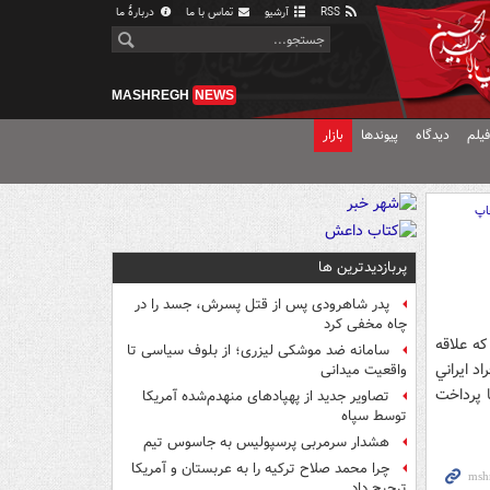
RSS
آرشیو
تماس با ما
دربارهٔ ما
MASHREGH
NEWS
یلم
دیدگاه
پیوندها
بازار
اپ
پربازدیدترین ها
پدر شاهرودی پس از قتل پسرش، جسد را در
چاه مخفی کرد
ه علاقه
سامانه ضد موشکی لیزری؛ از بلوف سیاسی تا
د ايراني
واقعیت میدانی
ا پرداخت
تصاویر جدید از پهپادهای منهدم‌شده آمریکا
توسط سپاه
هشدار سرمربی پرسپولیس به جاسوس تیم
چرا محمد صلاح ترکیه را به عربستان و آمریکا
ترجیح داد