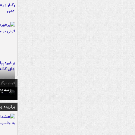
رگبار و رع
کشور
جای گذا
فیلم برگزی
بوسه‌ پ
برگزیده و