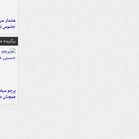
هشدار سرم
جاسوس تی
برگزیده 
پرچم سیاه
همچنان در