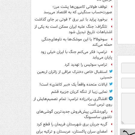
توقف طولانی کامیون‌ها پشت مرز؛
صورت‌حساب سنگینی که به اقتصاد می‌رسد
برخورد پراید با تیر برق ۲ فوتی بر جای گذاشت
تلگراف: جنگ علیه ایران ممکن است به یکی از
اشتباهات تاریخ تبدیل شود
سوخو۳۵ با این موشک‌ها به ناوهای‌جنگی
حمله می‌کند
ترامپ: فکر می‌کنم جنگ با ایران خیلی زود
پایان می‌یابد
ترامپ سوئیس را تهدید کرد
استقبال خاص دخترک عراقی از زائران اربعین
حسینی
ایالات متحده واقعاً یک «ببر کاغذی» است!
نمایی زیبا از تنگه کریان جزیره قشم
افشاگری برادرزاده ترامپ: تمام تصمیم‌هایش از
روی ترس است
رکوردشکنی پیش‌فروش جدیدترین گوشی‌های
تاشوی سامسونگ
گربه جریان برق شهرستان فریمان را قطع کرد
امضای سران پاکستان، عربستان و ترکیه برای