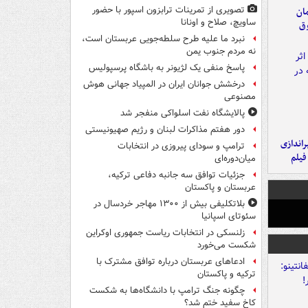
تصویری از تمرینات ترابزون اسپور با حضور
مان
ساویچ، صلاح و اونانا
وق
نبرد ما علیه طرح سلطه‌جویی عربستان است،
نه مردم جنوب یمن
پاسخ منفی یک لژیونر به باشگاه پرسپولیس
درخشش جوانان ایران در المپیاد جهانی هوش
مصنوعی
پالایشگاه نفت اسلواکی منفجر شد
دور هفتم مذاکرات لبنان و رژیم صهیونیستی
یراندازی
ترامپ و سودای پیروزی در انتخابات
فیلم
میان‌دوره‌ای
جزئیات توافق سه جانبه دفاعی ترکیه،
عربستان و پاکستان
بلاتکلیفی بیش از ۱۳۰۰ مهاجر خردسال در
سئوتای اسپانیا
زلنسکی در انتخابات ریاست جمهوری اوکراین
شکست می‌خورد
ادعاهای عربستان درباره توافق مشترک با
ترکیه و پاکستان
چگونه جنگ ترامپ با دانشگاه‌ها به شکست
کاخ سفید ختم شد؟