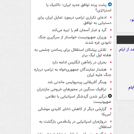
پشت پرده توافق جدید ایران؛ تاکتیک یا
استراتژی؟
ادعای تکراری ترامپ درمورد تمایل ایران برای
و:
دستیابی به توافق
گرد و غبار آسمان قم را تیره می‌کند
وزیران صهیونیست خواستار از سرگیری جنگ
نابودی غزه شدند
تلاش پزشکان استقلال برای رساندن چشمی به
هفته اول لیگ برتر
بحران در راه‌آهن انگلیس ادامه دارد
هشدار نمایندگان جمهوری‌خواه به ترامپ درباره
جنگ علیه ایران
وینگر آفریقایی پرسپولیس ماندنی شد
یام
ترافیک سنگین در محورهای خروجی مازندران
درگیر شدن گردشگر اسپانیایی با نظامی
صهیونیست
گزارشی دیگر از کاهش ذخایر کلیدی موشکی
آمریکا
دروازه‌بان اسپانیایی در یک‌قدمی بازگشت به
استقلال