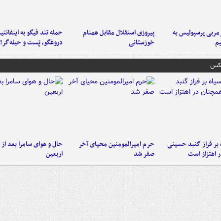
ربی پرسپولیس به
پیروزی استقلال مقابل همنام
حمله تند فیگو به اینفانتین
م
خوزستانی
دروغگو، پَست‌ و حیله‌گر!
عکس
 بر فراز گنبد حسینی
حرم امیرالمومنین محیای آخر
حال و هوای سامرا بعد از ا
 اهتزاز است
صفر شد
اربعین