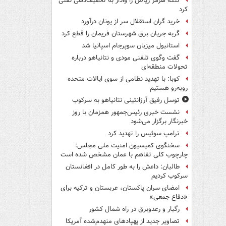
تنگه هرمز ریاض را وادار به تخفیف‌دهی نفتی
کرد
خرید گران استقلال سر از یونان درآورد
گربه جریان برق شهرستان فریمان را قطع کرد
استانبول میزبان سوپرجام اسپانیا شد
گفت وگوی تلفنی مودی و نتانیاهو درباره
تحولات منطقه‌ای
کوبا: با تهدید نظامی از سوی ایالات متحده
روبه‌رو هستیم
توسل رفیق آرژانتینی نتانیاهو به سرکوب
نشست خبری رئیس‌جمهور همزمان با روز
خبرنگار برگزار می‌شود
ترامپ سوئیس را تهدید کرد
سخنگوی کمیسیون امنیت ملی مجلس:
چارچوب کلی تفاهم با عمان مشخص شده است
طالبان: داعش را به طور کامل در افغانستان
سرکوب کردیم
امضای سران پاکستان، عربستان و ترکیه برای
«دفاع جمعی»
رگبار و رعدوبرق در راه شمال کشور
تصاویر جدید از پهپادهای منهدم‌شده آمریکا