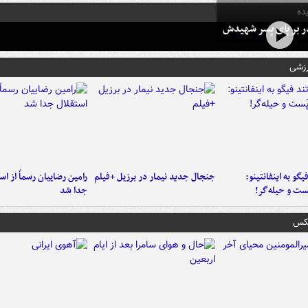
ده
در بر پای پسر شهیدش
رزشی
یگو به اینفانتینو:
جنجال جدید نیمار در برزیل +فیلم
رامین رضاییان رسماً از اس
ست‌ و حیله‌گر!
جدا شد
عکس