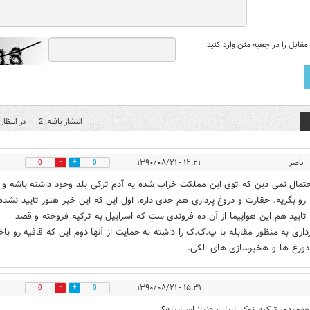
قابل را در جعبه متن وارد کنید
انتشار یافته: 2
در انتظار 
ناصر
۱۲:۲۱ - ۱۳۹۰/۰۸/۲۱
0
0
حتمال نمی دین که توی این مملکت خراب شده یه آدم ترکی بلد وجود داشته باشه و 
رو بگریه. حقارت و دروغ پردازی هم حدی داره. اول این که این خبر هنوز تایید نشده 
ایید هم این هواپیما از آن ده فروندی ست که اسراییل به ترکیه فروخته و قصد
اری به منظور مقابله با پ.ک.ک را داشته نه حمایت از آنها دوم این که قافیه رو باخ
 دورغ ها و هخبرسازی های الکی.
۱۵:۳۱ - ۱۳۹۰/۰۸/۲۱
0
0
فهمیدی ترکیه نوکر ارباب دنیا: اسراییله؟