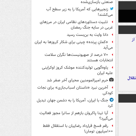
صنعتی بازسازی‌شده
زنجیرهایی که آمریکا را به زیر سطح آب
می‌کشند!
تثبیت دستاوردهای نظامی ایران در مرزهای
غربی در سایه جنگ رمضان
دانا وایت به بن‌بست رسید
«کمانِ پرنده» چینی برای شکار کروزها به ایران
می‌آید
۷۰ درصد از صهیونیست‌ها نگران سلامت
انتخابات هستند
یاوه‌گویی تولیدکننده موشک کروز اوکراینی
علیه ایران
تقلال
حرم امیرالمومنین محیای آخر صفر شد
آخرین نبرد «داستان اسباب‌بازی» برای نجات
کودکی
جنگ با ایران، آمریکا را به دشمن جهان تبدیل
کرد
آیا تینا پاکروان بازهم از ساترا مجوز فعالیت
می‌گیرد؟
رقم فسخ قرارداد رضاییان با استقلال فقط
۱۰۰میلیون تومان!