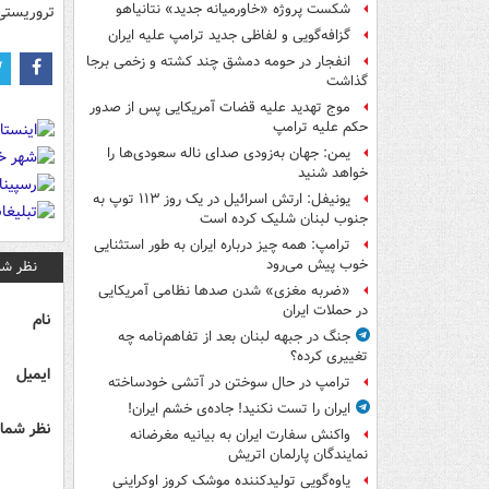
شکست پروژه «خاورمیانه جدید» نتانیاهو
تروریستی
گزافه‌گویی و لفاظی جدید ترامپ علیه ایران
انفجار در حومه دمشق چند کشته و زخمی برجا
گذاشت
موج تهدید علیه قضات آمریکایی پس از صدور
حکم علیه ترامپ
یمن: جهان به‌زودی صدای ناله سعودی‌ها را
خواهد شنید
یونیفل: ارتش اسرائیل در یک روز ۱۱۳ توپ به
جنوب لبنان شلیک کرده است
ترامپ: همه چیز درباره ایران به طور استثنایی
خوب پیش می‌رود
نظر شم
«ضربه مغزی» شدن صدها نظامی آمریکایی
در حملات ایران
نام
جنگ در جبهه لبنان بعد از تفاهم‌نامه چه
تغییری کرده؟
ایمیل
ترامپ در حال سوختن در آتشی خودساخته
ایران را تست نکنید! جاده‌ی خشم ایران!
نظر شما 
واکنش سفارت ایران به بیانیه مغرضانه
نمایندگان پارلمان اتریش
یاوه‌گویی تولیدکننده موشک کروز اوکراینی