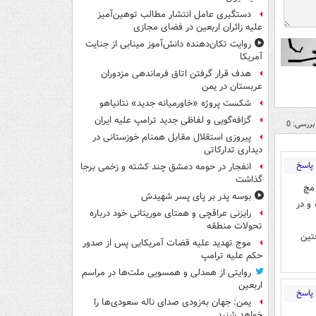
دستگیری عامل انتشار مطالب توهین‌آمیز
علیه زائران اربعین در فضای مجازی
روایت تکان‌دهنده دانش‌آموز مینابی از جنایت
آمریکا
هدف قرار گرفتن اتاق‌ فرماندهی مزدوران
عربستان در یمن
شکست پروژه «خاورمیانه جدید» نتانیاهو
گزافه‌گویی و لفاظی جدید ترامپ علیه ایران
بررسی: 0
پیروزی استقلال مقابل همنام خوزستانی در
دیداری تدارکاتی
پاسخ
انفجار در حومه دمشق چند کشته و زخمی برجا
گذاشت
مچ
بوسه‌ پدر بر پای پسر شهیدش
و در
رایزنی عراقچی و همتای موریتانی خود درباره
تحولات منطقه
تین
موج تهدید علیه قضات آمریکایی پس از صدور
حکم علیه ترامپ
روایتی از همدلی و همسویی ملت‌ها در مراسم
اربعین
پاسخ
یمن: جهان به‌زودی صدای ناله سعودی‌ها را
خواهد شنید