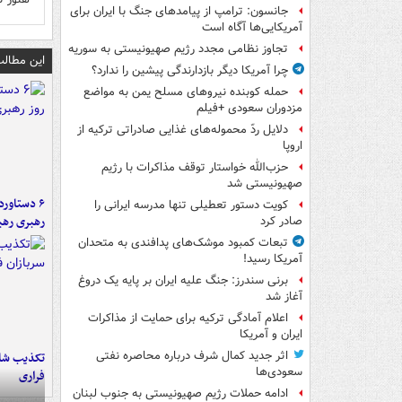
جانسون: ترامپ از پیامدهای جنگ با ایران برای
آمریکایی‌ها آگاه است
تجاوز نظامی مجدد رژیم صهیونیستی به سوریه
این مطالب
چرا آمریکا دیگر بازدارندگی پیشین را ندارد؟
حمله کوبنده نیروهای مسلح یمن به مواضع
مزدوران سعودی +فیلم
دلایل ردّ محموله‌های غذایی صادراتی ترکیه از
اروپا
حزب‌الله خواستار توقف مذاکرات با رژیم
صهیونیستی شد
کویت دستور تعطیلی تنها مدرسه ایرانی را
رهبری رهب
صادر کرد
تبعات کمبود موشک‌های پدافندی به متحدان
آمریکا رسید!
برنی سندرز: جنگ علیه ایران بر پایه یک دروغ
آغاز شد
اعلام آمادگی ترکیه برای حمایت از مذاکرات
ایران و آمریکا
اثر جدید کمال شرف درباره محاصره نفتی
تکذیب شای
سعودی‌ها
فراری
ادامه حملات رژیم صهیونیستی به جنوب لبنان