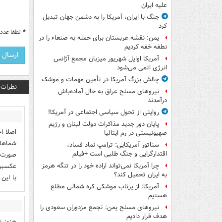
علیه ایران
جنگ با ایران، آمریکا را به دشمن جهان تبدیل
کرد
*
لطفا عدد م
یمن: نقشه عربستان برای حمله به صنعاء را در
نطفه خفه کردیم
آمریکا اوایل شهریور میزبان مجمع آژانس
انرژی اتمی می‌شود
چالش بزرگ آمریکا در تأمین مهمات و موشک
نظرات
نیروهای مسلح عراق به حال آماده‌باش
درآمدند
روایتی از تحول سیاسی اجتماعی در آمریکا!
پایان دور جدید مذاکرات دولت لبنان و رژیم
اصلا ا
صهیونیستی در رم ایتالیا
شماها 
سناتور آمریکایی: ترامپ نماد فساد،
اقتدارگرایی و جنگ طلبی است +فیلم
صورت ت
عکسبرد
چرا آمریکا نمی‌تواند اراده خود را در تنگه هرمز
به ایران تحمیل کند؟
با این
آمریکا: از پرتاب موشکی کره شمالی مطلع
هستیم
نیروهای مسلح یمن: تجمع مزدوران سعودی را
هدف قرار دادیم
هنوز ن