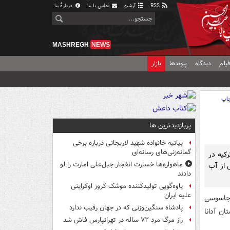
RSS
آرشیو
تماس با ما
دربارهٔ ما
MASHREGH
NEWS
یلم
دیدگاه
پیوندها
بازار
اپ
پربازدیدترین ها
بیانیه خانواده شهید لاریجانی درباره برخی
گمانه‌زنی‌های رسانه‌ای
کیه در
ماهواره‌ها خسارت انفجار جبل‌علی امارت را لو
 از آب
دادند
یاوه‌گویی تولیدکننده موشک کروز اوکراینی
علیه ایران
 جاسوسی
پادشاه سنگین‌وزنی که در جهان رقیب ندارد
ن آدانا
راز مرگ مرد ۷۲ ساله در تهرانپارس فاش شد