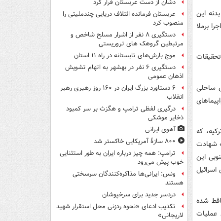
دشان از دست عربستان فرار کرد
دنه این
عربستان فرمانده ائتلاف دریایی چندملیتی را
منصوب کرد
را برملا
دستگیری ۸ نفر از اشرار مسلح شاخص و
مرتبطین گروهک های تروریستی
موج بارش‌های تابستانه در راه ۱۱ استان
تحقیقات
دستگیری ۶ نفر در بهشهر به اتهام تشویش
اذهان عمومی
ی ساحلی
۶ دستاورد بزرگ ایران در ۱۶۰ روز رهبری رهبر
انقلاب
پیماهای
درگیری لفظی ترامپ و هگزث بر سر کمبود
ذخایر موشکی
آهوی ایرانی
 ترکیه، که
۸۰۰ سازۀ آمریکایی خاکستر شد
ه شهادت
ترامپ: همه چیز درباره ایران به طور استثنایی
وبی این
خوب پیش می‌رود
اسرائیل
ونس: ایرانی‌ها مذاکره‌کنندگان سرسختی
هستند
دردسر جدید برای سرخپوشان
اقط شده
تکذیب ادعای «نحوه ردزنی محل استقرار شهید
 عملیات
لاریجانی»