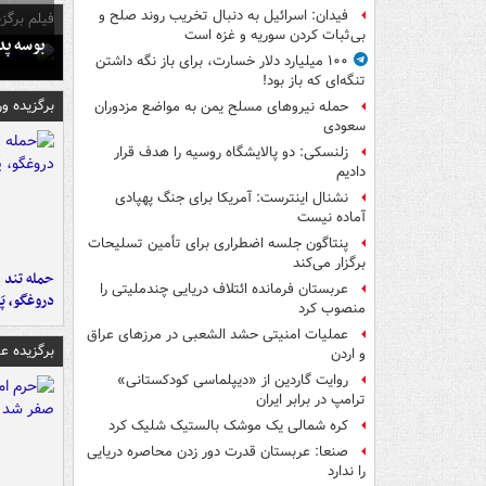
فیدان: اسرائیل به دنبال تخریب روند صلح و
فیلم برگزی
بی‌ثبات کردن سوریه و غزه است
بوسه‌ پ
۱۰۰ میلیارد دلار خسارت، برای باز نگه داشتن
تنگه‌ای که باز بود!
برگزیده و
حمله نیروهای مسلح یمن به مواضع مزدوران
سعودی
زلنسکی: دو پالایشگاه روسیه را هدف قرار
دادیم
نشنال اینترست: آمریکا برای جنگ پهپادی
آماده نیست
پنتاگون جلسه اضطراری برای تأمین تسلیحات
برگزار می‌کند
حمله تند ف
عربستان فرمانده ائتلاف دریایی چندملیتی را
دروغگو، پَ
منصوب کرد
عملیات امنیتی حشد الشعبی در مرزهای عراق
برگزیده 
و اردن
روایت گاردین از «دیپلماسی کودکستانی»
ترامپ در برابر ایران
کره شمالی یک موشک بالستیک شلیک کرد
صنعا: عربستان قدرت دور زدن محاصره دریایی
را ندارد