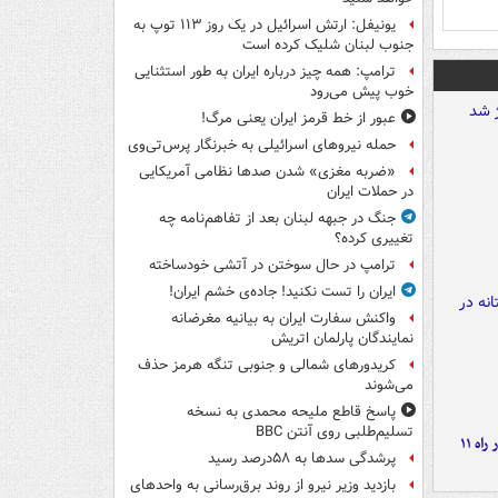
یونیفل: ارتش اسرائیل در یک روز ۱۱۳ توپ به
جنوب لبنان شلیک کرده است
ترامپ: همه چیز درباره ایران به طور استثنایی
خوب پیش می‌رود
عبور از خط قرمز ایران یعنی مرگ!
حمله نیروهای اسرائیلی به خبرنگار پرس‌تی‌وی
«ضربه مغزی» شدن صدها نظامی آمریکایی
در حملات ایران
جنگ در جبهه لبنان بعد از تفاهم‌نامه چه
تغییری کرده؟
ترامپ در حال سوختن در آتشی خودساخته
ایران را تست نکنید! جاده‌ی خشم ایران!
واکنش سفارت ایران به بیانیه مغرضانه
نمایندگان پارلمان اتریش
کریدورهای شمالی و جنوبی تنگه هرمز حذف
می‌شوند
پاسخ قاطع ملیحه محمدی به نسخه
تسلیم‌طلبی روی آنتن BBC
موج بارش‌های تابستانه در راه ۱۱
پرشدگی سدها به ۵۸درصد رسید
بازدید وزیر نیرو از روند برق‌رسانی به واحدهای