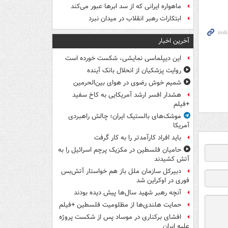
ماهواره ایرانی که از سد ابرها عبور می‌کند
ابتکارات رهبر انقلاب در میدان نبرد
آخرین اخبار
این دیپلماسی نمایشی، شکست خورده است
روایت پزشکیان از انحلال بانک آینده
شمیم خوش رضوی در هوای بین‌الحرمین
هشدار افسر ارشد آمریکایی به کاخ سفید
+فیلم
موشک‌های بالستیک ایران؛ چالش راهبردی
آمریکا
باید افراد کارآمدتر را به کار گرفت
حامیان فلسطین در مکزیک پرچم اسرائیل را به
آتش کشیدند
دبیرکل سازمان ملل باز هم خواستار آتش‌بس
فوری در اوکراین شد
آنچه رهبر شهید سال‌ها پیش دیده بودند
حمایت هلندی‌ها از مظلومیت فلسطین +فیلم
افشای برکناری در موساد پس از شکست پروژه
علیه ایران