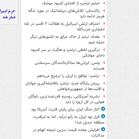
خشم ترامپ از افشای کمبود موشک
حرم امیرا
پاکستان: تلاش‌های دیپلماتیک در مورد تنگه
هرمز ادامه دارد
صفر شد
اعتراف ارتش اسرائیل به هلاکت ۲ افسر در تله
انفجاری حزب‌الله
بغداد: نباید از خاک عراق به کشورهای دیگر
حمله شود
درگیری لفظی ترامپ و هگزث بر سر کمبود
ذخایر موشکی
ونس: ایرانی‌ها مذاکره‌کنندگان سرسختی
هستند
ترامپ: توافق با ایران را ترجیح می‌دهم
ریزش پایگاه جدید ترامپ بافاصله‌گیری جوانان
و اقلیت‌ها از جمهوری‌خواهان
نشریه آمریکایی: روسیه قدرتمندترین ناوگان
هوایی در کل اروپا را دارد
آغاز جنگ ایران برای پایان قدرت آمریکا بود
قرار بود ایران به زانو درآید، اما به ابرقدرت
منطقه تبدیل شد!
افزایش مجدد قیمت بنزین نتیجه ابهام در
مذاکرات