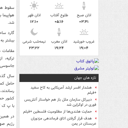
سقوط هوا
هواپیما ب
اذان صبح
طلوع آفتاب
اذان ظهر
۱۲:۱۰
۰۵:۱۶
۰۳:۴۱
شد.
گارد ساح
بیشتر به 
غروب خورشید
اذان مغرب
نیمه‌شب شرعی
۲۳:۲۲
۱۹:۲۴
۱۹:۰۴
مقامات د
ترکیه، ا
جاسوسی ر
تازه های جهان
حامل کمک
هشدار افسر ارشد آمریکایی به کاخ سفید
رساندند،
+فیلم
کشور حمل
دبیرکل سازمان ملل باز هم خواستار آتش‌بس
فوری در اوکراین شد
با پ ک ک
حمایت هلندی‌ها از مظلومیت فلسطین +فیلم
در همین 
هدف قرار گرفتن اتاق‌ فرماندهی مزدوران
رژیم صهی
عربستان در یمن