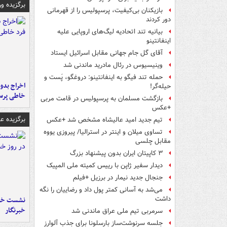
برگزیده و
بازیکنان بی‌کیفیت، پرسپولیس را از قهرمانی
دور کردند
بیانیه تند اتحادیه لیگ‌های اروپایی علیه
اینفانتینو
آقای گل جام جهانی مقابل اسرائیل ایستاد
وینیسیوس در رئال مادرید ماندنی شد
حمله تند فیگو به اینفانتینو: دروغگو، پَست‌ و
اخراج بدون
حیله‌گر!
خاطی پرس
بازگشت مسلمان به پرسپولیس در قامت مربی
+عکس
برگزیده 
تیم جدید امید عالیشاه مشخص شد +عکس
تساوی میلان و اینتر در استرالیا/ پیروزی یووه
مقابل چلسی
۳ کاپیتان ایران بدون پیشنهاد بزرگ
دیدار سفیر ژاپن با رییس کمیته ملی المپیک
جنجال جدید نیمار در برزیل +فیلم
می‌شد به آسانی کمتر پول داد و رضاییان را نگه
داشت
نشست خبر
خبرنگار
سرمربی تیم ملی عراق ماندنی شد
جلسه سرنوشت‌ساز بارسلونا برای جذب آلوارز