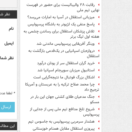
رقابت ۲۸ والیبالیست برای حضور در فهرست
نهایی تیم ملی
نظر شم
میزبانی استقلال در آسیا به امارات می‌رسد؟
پاسخ منفی یک لژیونر به باشگاه پرسپولیس
نام
تلاش پزشکان استقلال برای رساندن چشمی به
هفته اول لیگ برتر
ایمیل
وینگر آفریقایی پرسپولیس ماندنی شد
دروازه‌بان اسپانیایی در یک‌قدمی بازگشت به
استقلال
نظر شما 
خرید گران استقلال سر از یونان درآورد
استانبول میزبان سوپرجام اسپانیا شد
اشکال بزرگ فوتبال ما نتیجه‌گرایی است
چرا محمد صلاح ترکیه را به عربستان و آمریکا
ترجیح داد
*
لطفا عدد م
جنگ مدعیان طلای کشتی جهان این بار در
مسکو
شروع تلخ مدافع تیم ملی پس از جدایی از
پرسپولیس
هشدار سرمربی پرسپولیس به جاسوس تیم
این مطالب
پیروزی استقلال مقابل همنام خوزستانی