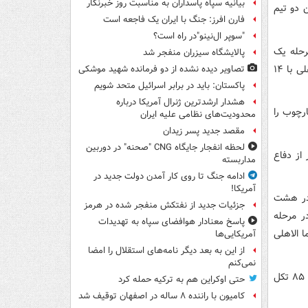
بیانیه سپاه پاسداران به مناسبت روز خبرنگار
 دو تیم
فارن افرز: جنگ با ایران یک فاجعه است
"سوپر ال‌نینو"در راه است؟
رحله یک
پالایشگاه سیزران منفجر شد
چهارم نهایی داشته است. پرسپولیس تا این مرحله ۱۰ گل به ثمر رسانده، در حالیکه الاهلی با ۱۴
تصاویر دیده‌ نشده از دو فرمانده شهید موشکی
پاکستان: باید در برابر اسرائیل متحد شویم
هشدار ارشدترین ژنرال آمریکا درباره
 هر دو تیم آمار ۳۳ شوت در چارچوب را
محدودیت‌های نظامی علیه ایران
مقصد جدید پسر زیدان
لحظه انفجار جایگاه CNG "صحنه" در دوربین
ز هم بهتر از دفاع
مداربسته
ادامه جنگ تا روی کار آمدن دولت جدید در
آمریکا!
 در هشت
جزئیات جدید از نفتکش منفجر شده در هرمز
دو بار در مرحله
پاسخ معنادار هوافضای سپاه به تهدیدات
ا الاهلی
آمریکایی‌ها
از این به بعد دیگر نامه‌های استقلال را امضا
نمی‌کنم
در زمینه تکل های موفق، عملکرد پرسپولیس خیلی بهتر از الاهلی بوده؛ نماینده عربستان ۸۵ تکل
حتی اوکراین هم به ترکیه حمله کرد
کامیون با راننده ۸ ساله در اصفهان توقیف شد