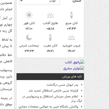
استان:
همچنین م
انجام داد
در آمار 
اذان صبح
طلوع آفتاب
اذان ظهر
۱۲:۱۰
۰۵:۱۸
۰۳:۴۳
گل زده ع
غروب خورشید
اذان مغرب
نیمه‌شب شرعی
تا پیش از
۲۳:۲۳
۱۹:۲۱
۱۹:۰۲
الاهلی عربست
پرسپولیس
تازه های ورزش
گروهی و د
پدر لیونل مسی درگذشت
عربستان در ۸ بازی خود تنها در دو بازی توانسته دروازه
قرارداد مربی خارجی استقلال تمدید شد
اعلام محل میزبانی استقلال و پرسپولیس در
لیگ برتر
موفق داشته، و 
واکنش باشگاه خیبر به حواشی صفحات مجازی