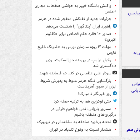
واکنش باشگاه خیبر به حواشی صفحات مجازی
+عکس
جزئیات جدید از نفتکش منفجر شده در هرمز
راهبرد ایران "پنتاگون" را شکست می‌دهد
صدور ۱۰ فقره حکم قصاص برای «کلثوم
اکبری»
مهلت ۳ روزه سازمان بورس به هلدینگ خلیج
 به
فارس
وکیل ترامپ در پرونده حق‌السکوت، وزیر
دادگستری شد
سردار علی عظمایی در کنار دو فرمانده شهید
بازگشایی تنگه هرمز منوط به پذیرش شروط
ایران از سوی آمریکاست
روز خبرنگار نامبارک!
حتی اوکراین هم به ترکیه حمله کرد
مسرور بارزانی: نمی خواهیم طرفی در
درگیری‌های منطقه باشیم
لحظه برخورد صاعقه به ساختمانی در نیویورک
یانی صفر
هشدار نسبت به وفوع تندباد در تهران