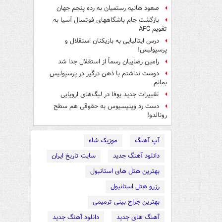
صعود هانیه رستمیان به رده پنجم جهان
بازگشت جام باشگاههای فوتسال آسیا به
تقویم AFC
درس ایتالیایی‌ به بازیکنان استقلال و
پرسپولیس!
رامین رضاییان رسماً از استقلال جدا شد
دوست نداشتم با ذهن درگیر در پرسپولیس
بمانم
تغییرات جدید یوفا در لیگ‌های اروپایی
دست رد وینیسیوس به حقوقی هم سطح
رونالدو!
آپ آهنگ
موزیک شاه
دانلود آهنگ جدید
سایت تاریخ ایران
بهترین هتل های استانبول
رزرو هتل استانبول
بهترین جراح بینی ترمیمی
آهنگ های جدید
دانلود آهنگ جدید