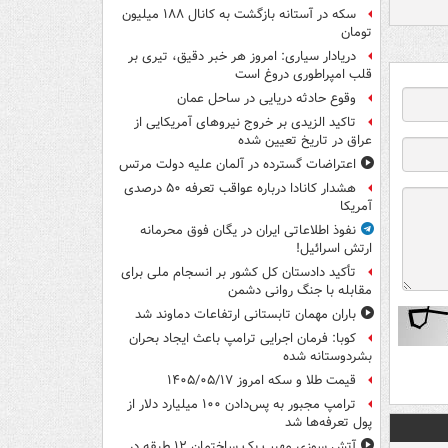
سکه در آستانه بازگشت به کانال ۱۸۸ میلیون
تومان
دریادار سیاری: امروز هر خبر دقیق، تیری بر
قلب امپراطوری دروغ است
وقوع حادثه دریایی در ساحل عمان
تاکید الزیدی بر خروج نیروهای آمریکایی از
عراق در تاریخ تعیین شده
اعتراضات گسترده در آلمان علیه دولت مرتس
هشدار کانادا درباره عواقب تعرفه ۵۰ درصدی
آمریکا
نفوذ اطلاعاتی ایران در یگان فوق محرمانه
ارتش اسرائیل!
تأکید دادستان کل کشور بر انسجام ملی برای
مقابله با جنگ روانی دشمن
باران مهمان تابستانی ارتفاعات دماوند شد
کوبا: فرمان اجرایی ترامپ باعث ایجاد بحران
بشردوستانه شده
قیمت طلا و سکه امروز ۱۴۰۵/۰۵/۱۷
ترامپ مجبور به پس‌دادن ۱۰۰ میلیارد دلار از
پول تعرفه‌ها شد
آتش سوزی مهیب یک ساختمان ۱۲ طبقه در