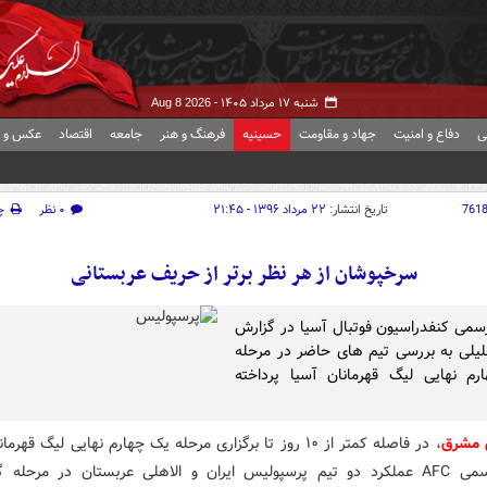
شنبه ۱۷ مرداد ۱۴۰۵ -
Aug 8 2026
ی
دفاع و امنیت
جهاد و مقاومت
حسینیه
فرهنگ و هنر
جامعه
اقتصاد
عکس و ف
761
تاریخ انتشار:
۲۲ مرداد ۱۳۹۶ - ۲۱:۴۵
۰ نظر
چ
سرخپوشان از هر نظر برتر از حریف عربستانی
می کنفدراسیون فوتبال آسیا در گزارش
یلی به بررسی تیم های حاضر در مرحله
م نهایی لیگ قهرمانان آسیا پرداخته
 مشرق
، در فاصله کمتر از ۱۰ روز تا برگزاری مرحله یک چهارم نهایی لیگ قهر
سایت رسمی AFC عملکرد دو تیم پرسپولیس ایران و الاهلی عربستان در مرحله