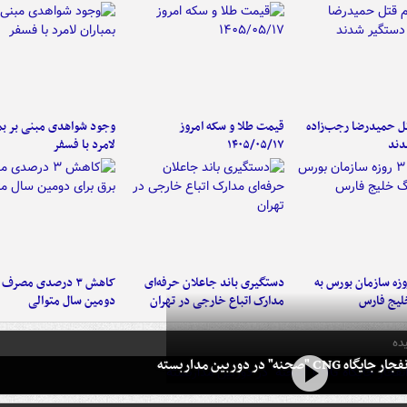
تل حمیدرضا رجب‌زاده
قیمت طلا و سکه امروز
وجود شواهدی مبنی بر بمب
دند
۱۴۰۵/۰۵/۱۷
لامرد با فسفر
لت ۳ روزه سازمان بورس به
دستگیری باند جاعلان حرفه‌ای
کاهش ۳ درصدی مصرف
لیج فارس
مدارک اتباع خارجی در تهران
دومین سال متوالی
ده
 CNG "صحنه" در دوربین مداربسته