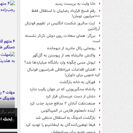
دانا وایت به بن‌بست رسید
رقم فسخ قرارداد رضاییان با استقلال فقط
۱۰۰میلیون تومان!
ثبت سالروز شکست انگلیس در تقویم فوتبال
آرژانتین
برزگر: همای سعادت روی دوش تارتار نشسته
۴ متهم ق
است
دستگیر ش
رونمایی رئال مادرید از دیومانده
واکنش عالیشاه بعد از پیوستن به گل‌گهر
لیونل مسی چگونه وارد باشگاه میلیاردها شد؟
افشای اقدامات غیراخلاقی فدراسیون فوتبال
کره جنوبی برای داوران!
فورلان به خانه بازگشت
پادشاه سنگین‌وزنی که در جهان رقیب ندارد
مه
دشان از دست عربستان فرار کرد
هلدینگ خ
صنعت‌نفت آبادان ۲ مدافع جدید جذب کرد
آینده نامعلوم طارمی در المپیاکوس
فیلم برگزی
بازگشت اندونگ به استقلال منتفی شد
لحظه انفجار جایگاه
فیفا توهین‌کنندگان به اینفانتینو را تهدید کرد
دردسر جدید برای سرخپوشان