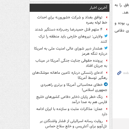
ده و ۵۱۴ نبرد هوایی موفق را به
آخرین اخبار
توافق بغداد و شرکت «شورون» برای احداث
 بوده و
خط لوله بصره
۴ متهم قتل حمیدرضا رجب‌زاده دستگیر شدند
ی دفاعی
ولایتی: نیروهای خارجی باید منطقه را ترک
کنند
هشدار دبیر شورای عالی امنیت ملی به امریکا
درباره تنگه هرمز
پرونده حقوقی جنایت جنگی آمریکا در میناب
به جریان افتاد
ادعای زلنسکی درباره تامین ماهانه موشک‌های
رهگیر توسط آمریکا
خطای محاسباتی آمریکا و برتری راهبردی
جمهوری اسلامی!
زنگ خطر پایان ذخایر دفاعی کشورهای خلیج
فارس هم به صدا درآمد
عمان: مذاکرات مثبت و سازنده با ایران ادامه
دارد
روایت رسانه اسرائیلی از فشار واشنگتن بر
تل‌آویو برای آتش‌بس و خلع سلاح حماس