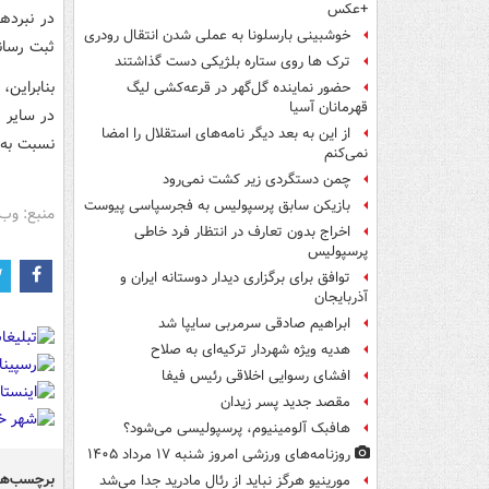
+عکس
خوشبینی بارسلونا به عملی شدن انتقال رودری
ثبت رسانده اس
ترک ها روی ستاره بلژیکی دست گذاشتند
بنابراین
حضور نماینده گل‌گهر در قرعه‌کشی لیگ
قهرمانان آسیا
در سایر 
از این به بعد دیگر نامه‌های استقلال را امضا
نسبت به ا
نمی‌کنم
چمن دستگردی زیر کشت نمی‌رود
بازیکن سابق پرسپولیس به فجرسپاسی پیوست
منبع: وب 
اخراج بدون تعارف در انتظار فرد خاطی
پرسپولیس
توافق برای برگزاری دیدار دوستانه ایران و
آذربایجان
ابراهیم صادقی سرمربی سایپا شد
هدیه ویژه شهردار ترکیه‌ای به صلاح
افشای رسوایی اخلاقی رئیس فیفا
مقصد جدید پسر زیدان
هافبک آلومینیوم، پرسپولیسی می‌شود؟
روزنامه‌های ورزشی امروز ‌شنبه ۱۷ مرداد ۱۴۰۵
برچسب‌ها
مورینیو هرگز نباید از رئال مادرید جدا می‌شد