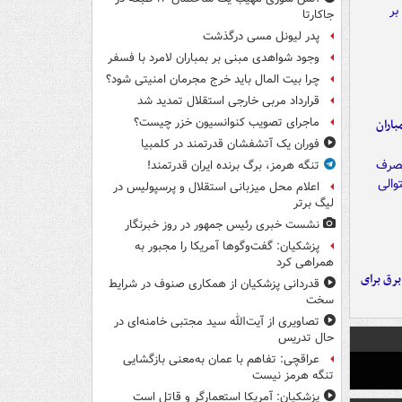
جاکارتا
پدر لیونل مسی درگذشت
وجود شواهدی مبنی بر بمباران لامرد با فسفر
چرا بیت المال باید خرج مجرمان امنیتی شود؟
قرارداد مربی خارجی استقلال تمدید شد
ماجرای تصویب کنوانسیون خزر چیست؟
اران
فوران یک آتشفشان قدرتمند در کلمبیا
تنگه هرمز، برگ برنده ایران قدرتمند!
اعلام محل میزبانی استقلال و پرسپولیس در
لیگ برتر
نشست خبری رئیس جمهور در روز خبرنگار
پزشکیان: گفت‌وگوها آمریکا را مجبور به
همراهی کرد
 برق برای
قدردانی پزشکیان از همکاری صنوف در شرایط
سخت
تصاویری از آیت‌الله سید مجتبی خامنه‌ای در
حال تدریس
عراقچی: تفاهم با عمان به‌معنی بازگشایی
تنگه هرمز نیست
پزشکیان: آمریکا استعمارگر و قاتل است