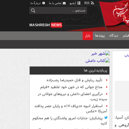
RSS
آرشیو
تماس با ما
دربارهٔ ما
MASHREGH
NEWS
یلم
دیدگاه
پیوندها
بازار
اپ
پربازدیدترین ها
تأیید ربایش و قتل حمیدرضا رجب‌زاده
مداح جوانی که در خون خود غلطید +فیلم
درگیری اعضای داعش و نیروهای جولانی در
سیده زینب
استقرار انبوه «دی‌اف‑۱۷» و پایان عصر پدافند
آمریکا +عکس
مانان آسیا،
پزشکیان: جنایات امروز واشنگتن را هم محکوم
کنید
 گروهی و