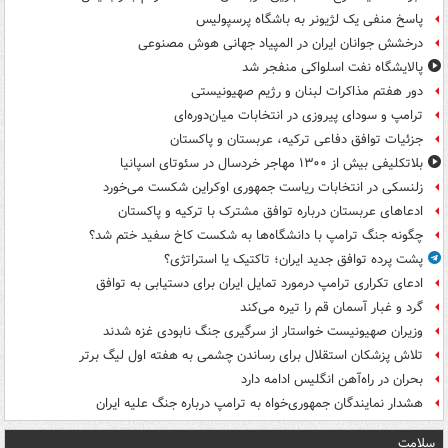
پاسخ منفی یک لژیونر به باشگاه پرسپولیس
درخشش جوانان ایران در المپیاد جهانی هوش مصنوعی
پالایشگاه نفت اسلواکی منفجر شد
دور هفتم مذاکرات لبنان و رژیم صهیونیستی
ترامپ و سودای پیروزی در انتخابات میان‌دوره‌ای
جزئیات توافق دفاعی ترکیه، عربستان و پاکستان
بلاتکلیفی بیش از ۱۳۰۰ مهاجر خردسال در سئوتای اسپانیا
زلنسکی در انتخابات ریاست جمهوری اوکراین شکست می‌خورد
ادعاهای عربستان درباره توافق مشترک با ترکیه و پاکستان
چگونه جنگ ترامپ با دانشگاه‌ها به شکست کاخ سفید ختم شد؟
پشت پرده توافق جدید ایران؛ تاکتیک یا استراتژی؟
ادعای تکراری ترامپ درمورد تمایل ایران برای دستیابی به توافق
گرد و غبار آسمان قم را تیره می‌کند
وزیران صهیونیست خواستار از سرگیری جنگ نابودی غزه شدند
تلاش پزشکان استقلال برای رساندن چشمی به هفته اول لیگ برتر
بحران در راه‌آهن انگلیس ادامه دارد
هشدار نمایندگان جمهوری‌خواه به ترامپ درباره جنگ علیه ایران
سلامت