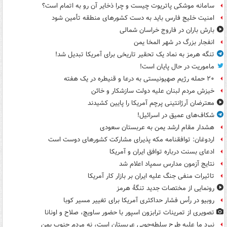
سامانه موشکی پاتریوت چیست و چرا ذخایر آن رو به اتمام است؟
امنیت خلیج فارس باید به دست کشورهای منطقه تأمین شود
بارش باران در فاروج خراسان شمالی
انفجار بزرگ در شهر المخا یمن
تنگه هرمز به نماد یک تحقیر تاریخی برای آمریکا تبدیل شد!
ماموریت در حال پایان است!
۲۰ حمله رژیم صهیونیستی به درعا و قنیطره در یک هفته
خیزش مردم لبنان علیه دولت سازشکار و خائن
معترضان آرژانتینی پرچم آمریکا را پایین کشیدند
شکاف‌های عمیق در اسرائیل!
هشدار مقام ارشد یمن به عربستان سعودی
اردوغان: توافقنامه مکه پذیرای مشارکت کشورهای دوست است
ادعای بسنت درباره توافق ایران و آمریکا
نتایج آزمون مدارس سمپاد اعلام شد
تاثیرات منفی جنگ علیه ایران بر بازار کار آمریکا
رونمایی از مختصات جدید تنگۀ هرمز
روبیو در رأس فشار حداکثری آمریکا برای تغییر مسیر کوبا
تصویری از تمرینات ترابزون اسپور با حضور ساویچ، صلاح و اونانا
نبرد ما علیه طرح سلطه‌جویی عربستان است، نه مردم جنوب یمن