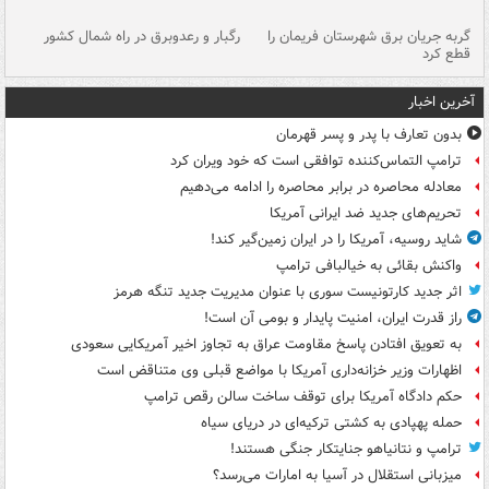
گربه جریان برق شهرستان فریمان را
رگبار و رعدوبرق در راه شمال کشور
قطع کرد
گذ
آخرین اخبار
بدون تعارف با پدر و پسر قهرمان
ترامپ التماس‌کننده توافقی است که خود ویران کرد
معادله محاصره در برابر محاصره را ادامه می‌دهیم
تحریم‌های جدید ضد ایرانی آمریکا
شاید روسیه، آمریکا را در ایران زمین‌گیر کند!
واکنش بقائی به خیالبافی ترامپ
اثر جدید کارتونیست سوری با عنوان مدیریت جدید تنگه هرمز
راز قدرت ایران، امنیت پایدار و بومی آن است!
به تعویق افتادن پاسخ مقاومت عراق به تجاوز اخیر آمریکایی سعودی
اظهارات وزیر خزانه‌داری آمریکا با مواضع قبلی وی متناقض است
حکم دادگاه آمریکا برای توقف ساخت سالن رقص ترامپ
حمله پهپادی به کشتی ترکیه‌ای در دریای سیاه
ترامپ و نتانیاهو جنایتکار جنگی هستند!
میزبانی استقلال در آسیا به امارات می‌رسد؟