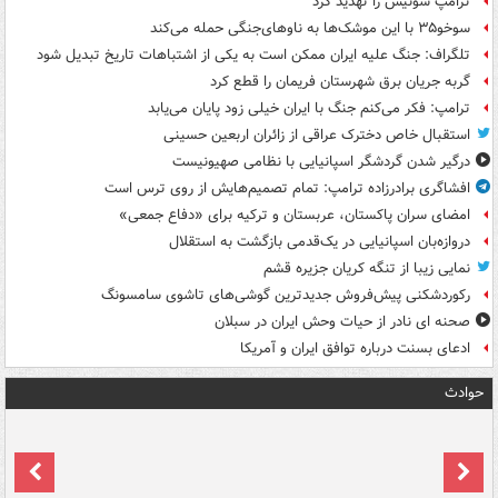
ترامپ سوئیس را تهدید کرد
سوخو۳۵ با این موشک‌ها به ناوهای‌جنگی حمله می‌کند
تلگراف: جنگ علیه ایران ممکن است به یکی از اشتباهات تاریخ تبدیل شود
گربه جریان برق شهرستان فریمان را قطع کرد
ترامپ: فکر می‌کنم جنگ با ایران خیلی زود پایان می‌یابد
استقبال خاص دخترک عراقی از زائران اربعین حسینی
درگیر شدن گردشگر اسپانیایی با نظامی صهیونیست
افشاگری برادرزاده ترامپ: تمام تصمیم‌هایش از روی ترس است
امضای سران پاکستان، عربستان و ترکیه برای «دفاع جمعی»
دروازه‌بان اسپانیایی در یک‌قدمی بازگشت به استقلال
نمایی زیبا از تنگه کریان جزیره قشم
رکوردشکنی پیش‌فروش جدیدترین گوشی‌های تاشوی سامسونگ
صحنه ای نادر از حیات وحش ایران در سبلان
ادعای بسنت درباره توافق ایران و آمریکا
حوادث