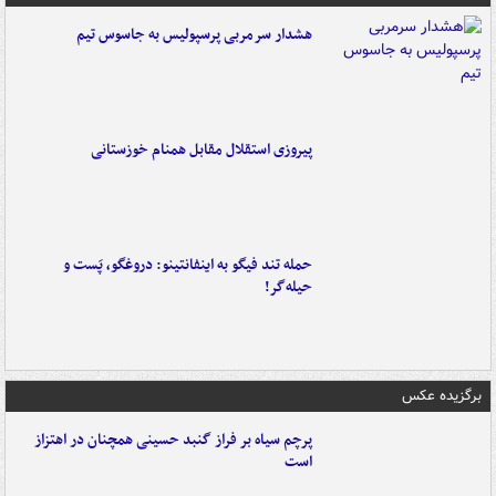
هشدار سرمربی پرسپولیس به جاسوس تیم
پیروزی استقلال مقابل همنام خوزستانی
حمله تند فیگو به اینفانتینو: دروغگو، پَست‌ و
حیله‌گر!
برگزیده عکس
پرچم سیاه بر فراز گنبد حسینی همچنان در اهتزاز
است