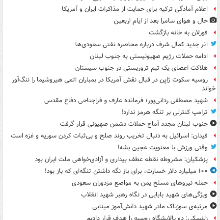
اعلام آمادگی ترکیه برای حمایت از مذاکرات ایران و آمریکا
حال و هوای سامرا بعد از ایام اربعین
فورلان به خانه بازگشت
اثر جدید کمال شرف درباره محاصره نفتی سعودی‌ها
ادامه حملات رژیم صهیونیستی به جنوب لبنان
هلاکت اعضای یک تیم تروریستی در جنوب سیستان
روسیه سکوت ژاپن در قبال نقش آمریکا در بمباران اتمی هیروشیما را ننگ‌آور
خواند
شهید مصطفی ردانی‌پور؛ فرمانده عارف و فراجناحی دفاع مقدس
ترامپ کنترلی بر تنگه هرمز ندارد!
جنوب لبنان مجدد آماج حملات دشمن صهیونی قرار گرفت
فیدان: اسرائیل به دنبال تخریب روند صلح و بی‌ثبات کردن سوریه و غزه است
وقتی ورزش با معنویت عجین بشه!
پزشکیان: مشروطه نقطه عطف بیداری و آزادی‌خواهی ملت ایران بود
۱۰۰ میلیارد دلار خسارت، برای باز نگه داشتن تنگه‌ای که باز بود!
حمله نیروهای مسلح یمن به مواضع مزدوران سعودی
ویژگی‌های شهید بابایی در نگاه رهبر شهید انقلاب
مرثیه‌ی سوزناک مادر شهید دانش‌آموز مینابی
زلنسکی: دو پالایشگاه روسیه را هدف قرار دادیم