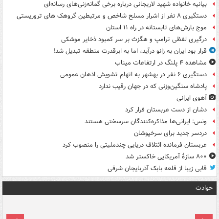
بیانیه خانواده شهید لاریجانی درباره برخی گمانه‌زنی‌های رسانه‌ای
دستگیری ۸ نفر از اشرار مسلح شاخص و مرتبطین گروهک های تروریستی
موج بارش‌های تابستانه در راه ۱۱ استان
درگیری لفظی ترامپ و هگزث بر سر کمبود ذخایر موشکی
قرار بود ایران به زانو درآید، اما به ابرقدرت منطقه تبدیل شد!
مشاهده ۴ پلنگ در ارتفاعات میناب
دستگیری ۶ نفر در بهشهر به اتهام تشویش اذهان عمومی
پادشاه سنگین‌وزنی که در جهان رقیب ندارد
آهوی ایرانی
دشان از دست عربستان فرار کرد
ونس: ایرانی‌ها مذاکره‌کنندگان سرسختی هستند
دردسر جدید برای سرخپوشان
عربستان فرمانده ائتلاف دریایی چندملیتی را منصوب کرد
۸۰۰ سازۀ آمریکایی خاکستر شد
قابی زیبا از قلعه بابک آذربایجان شرقی
حوادث