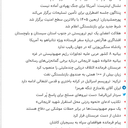
نشنال اینترست: آمریکا برای جنگ پهپادی آماده نیست
پنتاگون جلسه اضطراری برای تأمین تسلیحات برگزار می‌کند
پورجمشیدیان: اربعین ۱۴۰۵ با بالاترین سطح امنیت برگزار شد
شرط جدید برای بازنشستگی اعلام شد
هلاکت اعضای یک تیم تروریستی در جنوب استان سیستان و بلوچستان
افشاگری هاآرتص درباره سفر فرستاده ویژه نتانیاهو به آمریکا
پادشاه سنگین‌وزنی که در جهان رقیب ندارد
بیانیه ۸ کشور عربی علیه تجاوزات رژیم صهیونیستی در غزه
بیانیه خانواده شهید لاریجانی درباره برخی گمانه‌زنی‌های رسانه‌ای
عربستان فرمانده ائتلاف دریایی چندملیتی را منصوب کرد
زیان بیش از ۱۰۰ همتی به صندوق‌ بازنشستگی نفت
ترکیه: تروریسم اسرائیل در کرانه باختری و قدس اشغالی ادامه دارد
ایران آقای بلامنازع تنگه هرمز!
سردار ابن‌الرضا: دست نیروهای مسلح برای پاسخ پُر است
تکذیب ادعای «نحوه ردزنی محل استقرار شهید لاریجانی»
یک‌ سوم صهیونیست‌ها در برابر حملات موشکی بی دفاع هستند
دشان از دست عربستان فرار کرد
پیام فرمانده هوافضای سپاه به بسیجیان کاشان