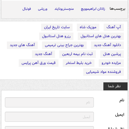
برچسب‌ها
زلاتان ابراهیموویچ
منچستریونایتد
ورزشی
فوتبال
آپ آهنگ
موزیک شاه
سایت تاریخ ایران
بهترین هتل های استانبول
رزرو هتل استانبول
دانلود آهنگ جدید
بهترین جراح بینی ترمیمی
آهنگ های جدید
پرشین هتل
ثبت نام بیمه اربعین
آهنگ جدید
مزایده خودرو
خرید بلیط استخر
قیمت ورق آهن پرایس
فروشنده مواد شیمیایی
نظر شما
نام
ایمیل