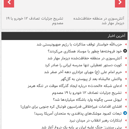
تصادف مرگبار در محور اهواز–شوش ۲
آتش‌سوزی در منطقه حفاظت‌شده
تشریح جزئیات تصادف ۱۲ خودرو با ۱۹
پا
دیزمار مهار شد
مصدوم
آخرین اخبار
حزب‌الله خواستار توقف مذاکرات با رژیم صهیونیستی شد
خود فروخته‌ها چطور با موساد همکاری می‌کردند؟
آتش‌سوزی در منطقه حفاظت‌شده دیزمار مهار شد
کویت دستور تعطیلی تنها مدرسه ایرانی را صادر کرد
حرم امام علی (ع) مهیای عزاداری دهه آخر صفر شد
واکنش عالیشاه بعد از پیوستن به گل‌گهر
ادعای شبکه «الحدث» درباره ایجاد گذرگاه موقت در تنگه هرمز
تشریح جزئیات تصادف ۱۲ خودرو با ۱۹ مصدوم
لیونل مسی چگونه وارد باشگاه میلیاردها شد؟
افشای اقدامات غیراخلاقی فدراسیون فوتبال کره جنوبی برای داوران!
تبعات کمبود موشک‌های پدافندی به متحدان آمریکا رسید!
ابتکارات رهبر انقلاب در میدان نبرد
برنی سندرز: جنگ علیه ایران بر پایه یک دروغ آغاز شد