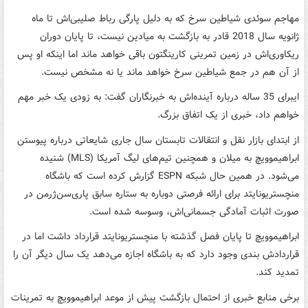
مهاجم سوئدی شیاطین سرخ که به دلیل پارگی رباط صلیبی‌اش تا ماه
ژانویه سال 2018 قادر به بازگشت به میادین نیست، تا پایان دوران
ریکاوری‌اش در زمین تمرینی کارینگتون باقی خواهد ماند اما اینکه او پس
از آن هم در جمع شیاطین سرخ خواهد ماند یا نه مشخص نیست.
ایبرای 35 ساله درباره آینده‌اش به خبرنگاران گفت: به زودی یک خبر مهم
خواهم داد، خبری از یک اتفاق بزرگ.
از ابتدای بازار نقل و انتقالات تابستان سال جاری شایعاتی درباره پیوستن
ابراهیموویچ به میلان و همچنین تیم‌های لیگ آمریکا (MLS) شنیده
می‌شود. در همین حال شبکه ESPN گزارش کرده است که باشگاه
منچستریونایتد برای ارائه فرصتی دوباره به ستاره سابق پاری‌سن‌ژرمن در
صورت اثبات آمادگی جسمانی‌اش، وسوسه شده است.
ابراهیموویچ تا پایان فصل گذشته با منچستریونایتد قرارداد داشت اما در
قراردادش بندی وجود دارد که به باشگاه اجازه می‌دهد یک سال دیگر آن را
تمدید کند.
برخی منابع خبری از احتمال بازگشت پیش از موعد ابراهیموویچ به تمرینات