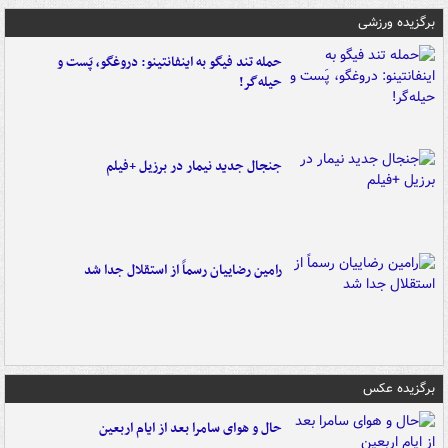
برگزیده ورزشی
حمله تند فیگو به اینفانتینو: دروغگو، پَست‌ و
حیله‌گر!
جنجال جدید نیمار در برزیل +فیلم
رامین رضاییان رسماً از استقلال جدا شد
برگزیده عکس
حال و هوای سامرا بعد از ایام اربعین