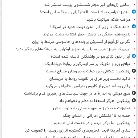
اسامی ژل‌های غیر مجاز شستشوی پوست منتشر شد
سندرز: ترامپ نماد فساد، اقتدارگرایی و جنگ‌طلبی است!
مراقب علائم هپاتیت باشید!
ادامه جنگ تا روی کار آمدن دولت جدید در آمریکا!
باغچه‌های خانگی در کاهش خطر ابتلا به دیابت موثرند
نگرانی تل‌آویو از گسترش پرونده‌های جاسوسی مرتبط با ایران
نیویورک تایمز: غرب تمایلی به تجهیز اوکراین به موشک‌های رهگیر ندارد
آیا از نفوذ نتانیاهو در واشنگتن کاسته شده است؟
توافق پرو و مکزیک بر سر ازسرگیری روابط دیپلماتیک
پزشکیان: شکافی بین دولت و نیروهای مسلح نیست
تاکید نخست‌وزیر عراق بر تقویت روابط با عربستان
وقتی رسانه عبری از کابوس بنیامین نتانیاهو می‌گوید
هیچ دولتی به اندازۀ ما در جهت سیاست‌های رهبری قدم برنداشت
پزشکیان: هرگز استعفا نداده‌ام و نخواهم داد
تجاوزات مجدد رژیم صهیونیستی به جنوب لبنان
حمله به ۱۵ نفتکش‌ اماراتی از ابتدای جنگ
پزشکیان: ما نوکر مردم و در خدمت آنان هستیم
سنای آمریکا لایحه تحریم‌های گسترده انرژی روسیه را تصویب کرد
عراقچی: زمان آن فرا رسیده است که به خود متکی باشیم