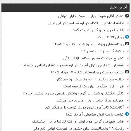
آخرین اخبار
تشکر آقای شهید ایران از موکب‌داران عراقی
ادامه ادعاهای سنتکام درباره محاصره دریایی ایران
قالیباف روز خبرنگار را تبریک گفت
رویای ائتلاف مکه
روزنامه‌های ورزشی امروز ‌شنبه ۱۷ مرداد ۱۴۰۵
پالایشگاه سیزران منفجر شد
تشریح جزئیات صدور احکام بازنشستگی
هشدار ارشدترین ژنرال آمریکا درباره محدودیت‌های نظامی علیه ایران
صفحه نخست روزنامه‌های شنبه ۱۷ مرداد ۱۴۰۵
بیانیه سپاه پاسداران به مناسبت روز خبرنگار
فارن افرز: جنگ با ایران یک فاجعه است
تنگی انگشتر و کفش در گرما؛ واکنش طبیعی بدن یا هشدار جدی؟
مورینیو هرگز نباید از رئال مادرید جدا می‌شد
آتلانتیک: تاب‌آوری ایران دولت ترامپ را غافلگیر کرد
ترامپ باعث افول هژمونی آمریکا شد!
فشار هم‌زمان گرانی مواد اولیه و افت تقاضا بر بازار پلاستیک
رقابت ۲۸ والیبالیست برای حضور در فهرست نهایی تیم ملی