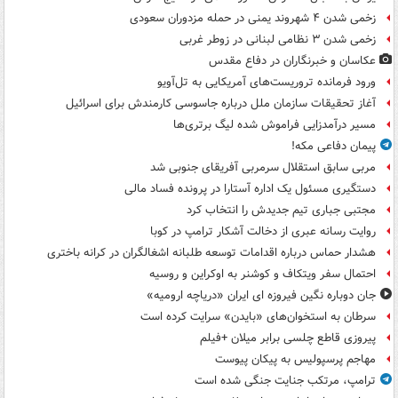
زخمی شدن ۴ شهروند یمنی در حمله مزدوران سعودی
زخمی شدن ۳ نظامی لبنانی در زوطر غربی
عکاسان و خبرنگاران در دفاع مقدس
ورود فرمانده تروریست‌های آمریکایی به تل‌آویو
آغاز تحقیقات سازمان ملل درباره جاسوسی کارمندش برای اسرائیل
مسیر درآمدزایی فراموش شده لیگ برتری‌ها
پیمان دفاعی مکه!
مربی سابق استقلال سرمربی آفریقای جنوبی شد
دستگیری مسئول یک اداره آستارا در پرونده فساد مالی
مجتبی جباری تیم جدیدش را انتخاب کرد
روایت رسانه عبری از دخالت آشکار ترامپ در کوبا
هشدار حماس درباره اقدامات توسعه طلبانه اشغالگران در کرانه باختری
احتمال سفر ویتکاف و کوشنر به اوکراین و روسیه
جان دوباره نگین فیروزه ای ایران «دریاچه ارومیه»
سرطان به استخوان‌های «بایدن» سرایت کرده است
پیروزی قاطع چلسی برابر میلان +فیلم
مهاجم پرسپولیس به پیکان پیوست
ترامپ، مرتکب جنایت جنگی شده است