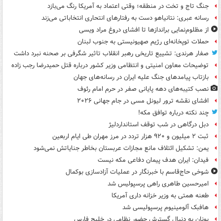
جنگ تاج و تخت در منطقه؛ وقتی اعتماد به آمریکا رنگ می‌بازد
رسانه عبری: نتانیاهو دست به رفتارهای انتحاری انتخاباتی می‌زند
از مظلوم‌نمایی براندازها تا افشای دروغ مراد ویسی
حملات توپخانه‌ای رژیم صهیونیستی به جنوب لبنان
صفار هرندی: تشییع تاریخی رهبر انقلاب تاثیر شگرفی بر صحنه نبرد داشت
توضیحات معاون امنیتی و انتظامی وزیر کشور درباره قتل حمیدرضا رجب زاده
بازتاب پیامدهای جنگ علیه ایران در رسانه‌های جهان
نصب کتیبه‌های دهه پایانی صفر در حرم امام رئوف
افشای نقشه ترور لیونل مسی در جام جهانی ۲۰۲۶
چند نکته درباره توافق مکه!
دبل درگاهی در شب توقف استانداردلیژ
ثبت ۲ میلیون و ۹۲۰ هزار تردد در مرز مهران طی ایام اربعین
یمن: تشکیل ائتلاف مانع مجازات عربستان بخاطر جنایاتش نمی‌شود
فیدان: ایران هدف پیمان دفاعی مکه نیست
شوخی حاج‌قاسم با خبرنگار در عملیات آزادسازی بوکمال
امیرحسین طاهری راهی پرسپولیس شد
طعنه همتی به وزیر خزانه داری آمریکا
هافبک آلومینیوم پرسپولیسی شد
یونان به دنبال گسترش حضور نظامی در خلیج فارس