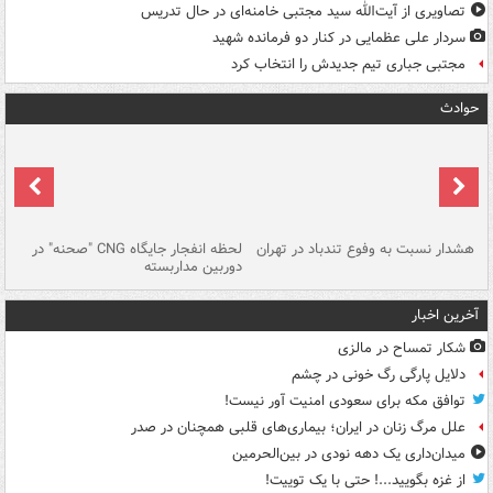
تصاویری از آیت‌الله سید مجتبی خامنه‌ای در حال تدریس
سردار علی عظمایی در کنار دو فرمانده شهید
مجتبی جباری تیم جدیدش را انتخاب کرد
حوادث
ای
هشدار نسبت به وفوع تندباد در تهران
لحظه انفجار جایگاه CNG "صحنه" در
دس
دوربین مداربسته
ات
آخرین اخبار
شکار تمساح در مالزی
دلایل پارگی رگ خونی در چشم
توافق مکه برای سعودی امنیت آور نیست!
علل مرگ زنان در ایران؛ بیماری‌های قلبی همچنان در صدر
میدان‌داری یک دهه نودی در بین‌الحرمین
از غزه بگویید...! حتی با یک توییت!