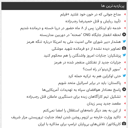
پربازدیدترین ها
مداح جوانی که در خون خود غلتید +فیلم
تأیید ربایش و قتل حمیدرضا رجب‌زاده
خدمه ناو لینکلن: پس از ۸ ماه حضور در دریا خسته و درمانده‌ شدیم
لحظه انفجار جایگاه CNG "صحنه" در دوربین مداربسته
هشدار دبیر شورای عالی امنیت ملی به امریکا درباره تنگه هرمز
تصاویر دیده‌ نشده از دو فرمانده شهید موشکی
پزشکیان: جنایات امروز واشنگتن را هم محکوم کنید
جزئیات جدید از نفتکش منفجر شده در هرمز
"سوپر ال‌نینو"در راه است؟
حتی اوکراین هم به ترکیه حمله کرد
پاکستان: باید در برابر اسرائیل متحد شویم
پاسخ معنادار هوافضای سپاه به تهدیدات آمریکایی‌ها
تشکیل تیم کارآگاهان زبده برای دستگیری عاملان قتل رجب‌زاده
مقصد جدید پسر زیدان
از این به بعد دیگر نامه‌های استقلال را امضا نمی‌کنم
تاکید وزارت خارجه بر لزوم روشن شدن ابعاد جنایت تروریستی مزار شریف
کاریکاتور/ تلاش‌های بی‌پایان ترامپ برای مذاکره با ایران