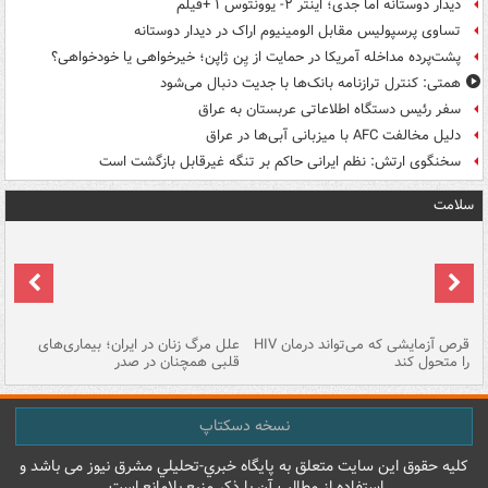
دیدار دوستانه اما جدی؛ اینتر ۲- یوونتوس ۱ +فیلم
تساوی پرسپولیس مقابل الومینیوم اراک در دیدار دوستانه
پشت‌پرده مداخله آمریکا در حمایت از یِن ژاپن؛ خیرخواهی یا خودخواهی؟
همتی: کنترل ترازنامه بانک‌ها با جدیت دنبال می‌شود
سفر رئیس دستگاه اطلاعاتی عربستان به عراق
دلیل مخالفت AFC با میزبانی آبی‌ها در عراق
سخنگوی ارتش: نظم ایرانی حاکم بر تنگه غیرقابل بازگشت است
سلامت
ر
قرص آزمایشی که می‌تواند درمان HIV
علل مرگ زنان در ایران؛ بیماری‌های
تن
را متحول کند
قلبی همچنان در صدر
طب
نسخه دسکتاپ
کليه حقوق اين سايت متعلق به پایگاه خبري-تحليلي مشرق نيوز می باشد و
استفاده از مطالب آن با ذکر منبع بلامانع است.