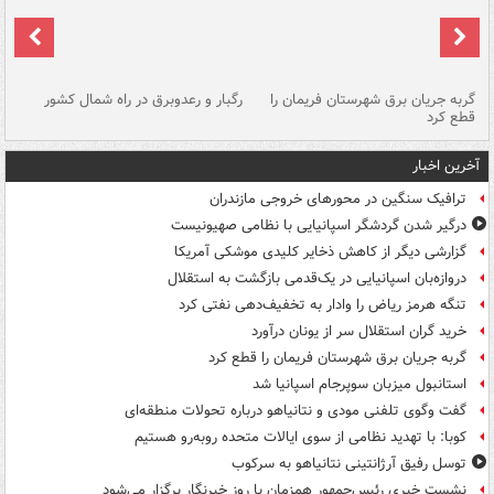
گربه جریان برق شهرستان فریمان را
رگبار و رعدوبرق در راه شمال کشور
قطع کرد
گذ
آخرین اخبار
ترافیک سنگین در محورهای خروجی مازندران
درگیر شدن گردشگر اسپانیایی با نظامی صهیونیست
گزارشی دیگر از کاهش ذخایر کلیدی موشکی آمریکا
دروازه‌بان اسپانیایی در یک‌قدمی بازگشت به استقلال
تنگه هرمز ریاض را وادار به تخفیف‌دهی نفتی کرد
خرید گران استقلال سر از یونان درآورد
گربه جریان برق شهرستان فریمان را قطع کرد
استانبول میزبان سوپرجام اسپانیا شد
گفت وگوی تلفنی مودی و نتانیاهو درباره تحولات منطقه‌ای
کوبا: با تهدید نظامی از سوی ایالات متحده روبه‌رو هستیم
توسل رفیق آرژانتینی نتانیاهو به سرکوب
نشست خبری رئیس‌جمهور همزمان با روز خبرنگار برگزار می‌شود