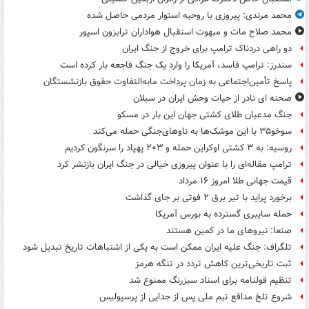
محمد مرندی: پیروزی با روحیه استوار مردمی حاصل شده
محمد صلاح مات و مبهوت استقبال هواداران ترابزون اسپور
دو راهی دردناک ترامپ برای خروج از جنگ ایران
سندرز: ترامپ فاسد، آمریکا را وارد یک جنگ فاجعه بار کرده است
پاسخ تأمین‌اجتماعی به زمان پرداخت مابه‌التفاوت حقوق بازنشستگان
صحنه ای نادر از حیات وحش ایران در سبلان
جنگ مدعیان طلای کشتی جهان این بار در مسکو
سوخو۳۵ با این موشک‌ها به ناوهای‌جنگی حمله می‌کند
روسیه: به ۳ کشتی اوکراین حمله و ۲۰۳ پهپاد را سرنگون کردیم
ترامپ مقاله‌ای را با عنوان پیروزی خیالی در جنگ ایران بازنشر کرد
قیمت جهانی طلا امروز ۱۶ مرداد
برخورد پراید با تیر برق ۲ فوتی بر جای گذاشت
حمله سایبری گسترده به بورس آمریکا
صنعا: نیروهای ما در کمین‌ هستند
تلگراف: جنگ علیه ایران ممکن است به یکی از اشتباهات تاریخ تبدیل شود
ثبت تاریخی‌ترین کاهش تردد در تنگه هرمز
تنظیم قولنامه برای اسناد سبزرنگ ممنوع شد
شروع تلخ مدافع تیم ملی پس از جدایی از پرسپولیس