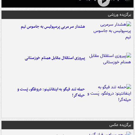
برگزیده ورزشی
هشدار سرمربی پرسپولیس به جاسوس تیم
پیروزی استقلال مقابل همنام خوزستانی
حمله تند فیگو به اینفانتینو: دروغگو، پَست‌ و
حیله‌گر!
برگزیده عکس