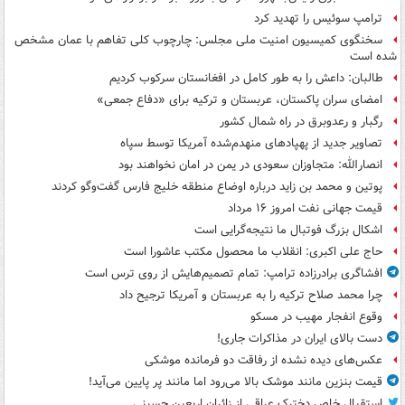
ترامپ سوئیس را تهدید کرد
سخنگوی کمیسیون امنیت ملی مجلس: چارچوب کلی تفاهم با عمان مشخص
شده است
طالبان: داعش را به طور کامل در افغانستان سرکوب کردیم
امضای سران پاکستان، عربستان و ترکیه برای «دفاع جمعی»
رگبار و رعدوبرق در راه شمال کشور
تصاویر جدید از پهپادهای منهدم‌شده آمریکا توسط سپاه
انصارالله: متجاوزان سعودی در یمن در امان نخواهند بود
پوتین و محمد بن زاید درباره اوضاع منطقه خلیج فارس گفت‌وگو کردند
قیمت جهانی نفت امروز ۱۶ مرداد
اشکال بزرگ فوتبال ما نتیجه‌گرایی است
حاج علی اکبری: انقلاب ما محصول مکتب عاشورا است
افشاگری برادرزاده ترامپ: تمام تصمیم‌هایش از روی ترس است
چرا محمد صلاح ترکیه را به عربستان و آمریکا ترجیح داد
وقوع انفجار مهیب در مسکو
دست بالای ایران در مذاکرات جاری!
عکس‌های دیده نشده از رفاقت دو فرمانده‌ موشکی
قیمت بنزین مانند موشک بالا می‌رود اما مانند پر پایین می‌آید!
استقبال خاص دخترک عراقی از زائران اربعین حسینی