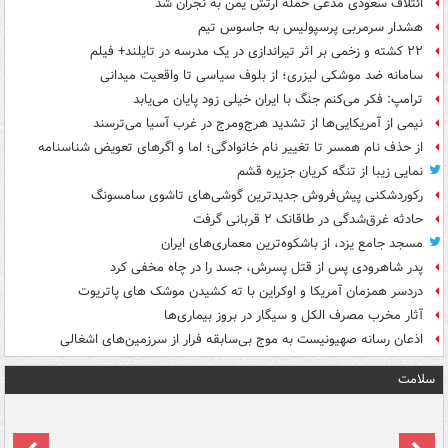
ائتلاف سعودی مدعی حمله ارتش یمن به نجران شد
هشدار سرمربی پرسپولیس به جاسوس تیم
۲۲ کشته و زخمی بر اثر تیراندازی در یک مدرسه در تایلند+ فیلم
سامانه ضد موشکی لیزری؛ از بلوف سیاسی تا واقعیت میدانی
ترامپ: فکر می‌کنم جنگ با ایران خیلی زود پایان می‌یابد
نیمی از آمریکایی‌ها از تشدید هرج‌ومرج در غرب آسیا می‌ترسند
از حذف نام همسر تا تغییر نام خانوادگی؛ اما و اگرهای تعویض شناسنامه
نمایی زیبا از تنگه کریان جزیره قشم
رکوردشکنی پیش‌فروش جدیدترین گوشی‌های تاشوی سامسونگ
حادثه غرق‌شدگی در طاقانک ۲ قربانی گرفت
مسجد جامع یزد، از باشکوه‌ترین معماری‌های ایران
پدر شاهرودی پس از قتل پسرش، جسد را در چاه مخفی کرد
دردسر همزمان آمریکا و اوکراین با ته کشیدن موشک های پاتریوت
آثار مخرب مصرف الکل و سیگار در بروز بیماری‌ها
اذعان رسانه صهیونیست به موج بی‌سابقه فرار از سرزمین‌های اشغالی
سلامت
ت