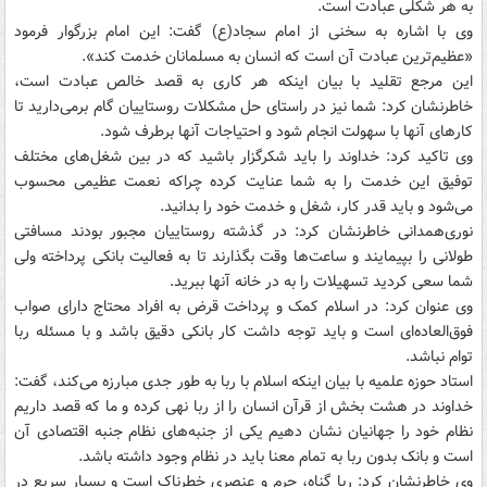
به هر شکلی عبادت است.
وی با اشاره به سخنی از امام سجاد(ع) گفت: این امام بزرگوار فرمود
«عظیم‌ترین عبادت آن است که انسان به مسلمانان خدمت کند».
این مرجع تقلید با بیان اینکه هر کاری به قصد خالص عبادت است،
خاطرنشان کرد: شما نیز در راستای حل مشکلات روستاییان گام برمی‌دارید تا
کارهای آنها با سهولت انجام شود و احتیاجات آنها برطرف شود.
وی تاکید کرد: خداوند را باید شکرگزار باشید که در بین شغل‌های مختلف
توفیق این خدمت را به شما عنایت کرده چراکه نعمت عظیمی محسوب
می‌شود و باید قدر کار، شغل و خدمت خود را بدانید.
نوری‌همدانی خاطرنشان کرد: در گذشته روستاییان مجبور بودند مسافتی
طولانی را بپیمایند و ساعت‌ها وقت بگذارند تا به فعالیت بانکی پرداخته ولی
شما سعی کردید تسهیلات را به در خانه آنها ببرید.
وی عنوان کرد: در اسلام کمک و پرداخت قرض به افراد محتاج دارای صواب
فوق‌العاده‌ای است و باید توجه داشت کار بانکی دقیق باشد و با مسئله ربا
توام نباشد.
استاد حوزه علمیه با بیان اینکه اسلام با ربا به طور جدی مبارزه می‌کند، گفت:
خداوند در هشت بخش از قرآن انسان را از ربا نهی کرده و ما که قصد داریم
نظام خود را جهانیان نشان دهیم یکی از جنبه‌های نظام جنبه اقتصادی آن
است و بانک بدون ربا به تمام معنا باید در نظام وجود داشته باشد.
وی خاطرنشان کرد: ربا گناه، جرم و عنصری خطرناک است و بسیار سریع در