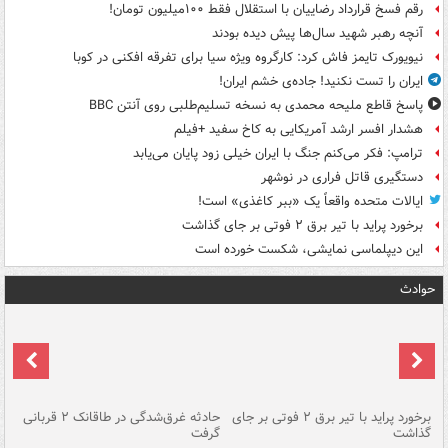
رقم فسخ قرارداد رضاییان با استقلال فقط ۱۰۰میلیون تومان!
آنچه رهبر شهید سال‌ها پیش دیده بودند
نیویورک تایمز فاش کرد: کارگروه ویژه سیا برای تفرقه افکنی در کوبا
ایران را تست نکنید! جاده‌ی خشم ایران!
پاسخ قاطع ملیحه محمدی به نسخه تسلیم‌طلبی روی آنتن BBC
هشدار افسر ارشد آمریکایی به کاخ سفید +فیلم
ترامپ: فکر می‌کنم جنگ با ایران خیلی زود پایان می‌یابد
دستگیری قاتل فراری در نوشهر
ایالات متحده واقعاً یک «ببر کاغذی» است!
برخورد پراید با تیر برق ۲ فوتی بر جای گذاشت
این دیپلماسی نمایشی، شکست خورده است
حوادث
برخورد پراید با تیر برق ۲ فوتی بر جای
حادثه غرق‌شدگی در طاقانک ۲ قربانی
پد
گذاشت
گرفت
جس