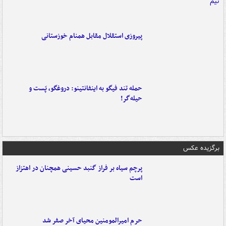
پیروزی استقلال مقابل همنام خوزستانی
حمله تند فیگو به اینفانتینو: دروغگو، پَست‌ و
حیله‌گر!
برگزیده عکس
پرچم سیاه بر فراز گنبد حسینی همچنان در اهتزاز
است
حرم امیرالمومنین محیای آخر صفر شد