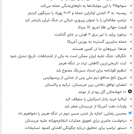
سوخو۳۵ با این موشک‌ها به ناوهای‌جنگی حمله می‌کند
روسیه: به ۳ کشتی اوکراین حمله و ۲۰۳ پهپاد را سرنگون کردیم
ترامپ مقاله‌ای را با عنوان پیروزی خیالی در جنگ ایران بازنشر کرد
قیمت جهانی طلا امروز ۱۶ مرداد
برخورد پراید با تیر برق ۲ فوتی بر جای گذاشت
حمله سایبری گسترده به بورس آمریکا
صنعا: نیروهای ما در کمین‌ هستند
تلگراف: جنگ علیه ایران ممکن است به یکی از اشتباهات تاریخ تبدیل شود
ثبت تاریخی‌ترین کاهش تردد در تنگه هرمز
تنظیم قولنامه برای اسناد سبزرنگ ممنوع شد
شروع تلخ مدافع تیم ملی پس از جدایی از پرسپولیس
امضای توافق دفاعی بین عربستان، ترکیه و پاکستان
۱۰ خوشحالی گل زودتر از موعد
ایتالیا خرید رادار اسرائیلی را متوقف کرد
واردات نفت آمریکا از عربستان صفر شد
محسن رضایی: اجازه باز شدن مسیر دوم در تنگه هرمز را نخواهیم داد
درخواست عامری برای تعویق عملیات انتقام‌جویانه علیه عربستان
دستور ترامپ برای تحقیق درباره چگونگی افشای کمبود تسلیحات