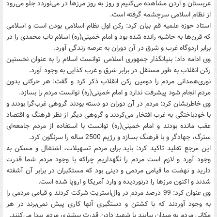
عربستان و اردن مشاهده می‌کنیم و روز به روز مرزها در می‌نوردد جلو می‌رود
از نظام اسلامی سرچشمه گرفته است.
استاد حوزه علمیه قم بیان کرد: رکن اول نظام اسلامی بودن است و اسلامی
که قرن‌ها به حاشیه رانده شده بود و امام خمینی(ره) اسلام ناب محمدی را در
برابر اردوگاه غرب و شرق در آن دوران به عرصه زندگی آورد.
وی ادامه داد: بنیانگذار جمهوری اسلامی توانست اسلام را به عنوان نخستین
رکن انقلاب به طور مستقل در برابر شرق و غرب کذایی به وجود آورد.
نوری‌‌همدانی مردم را دومین رکن انقلاب ذکر کرد و گفت: هر حرکتی بدون
مردم انجام شود پیشرفت ندارد و امام خمینی(ره) توانست مردم را بسازد.
وی خاطرنشان کرد: مردم در آن دوران دو دسته بودند گروهی غرب‌گرا بودند و
با خودباختگی به غرب افتخار می‌کردند و گروهی دیگر از نظر فرهنگ و اقتصاد
عقب مانده بودند و امام خمینی(ره) توانست با استفاده از مردم جامعه‌ای
سترگ، جهادگر و با فرهنگ بسازد و رژیم 2500 ساله را سرنگون کرد.
این مرجع تقلید تاکید کرد: باید برای مردم تسهیلات، اشتغال و مسکن به
وجود آورد و لازم است مردم را نگهداریم چراکه با وجود مردم شما قدرت
دارید و نهضت ما قیامی مردمی و دینی بود که مستکبران در برابر آن آشفته
شدند و اکنون مرزها را درنوردیده و وارد آمریکا و اروپا شده است.
وی عنوان کرد: 99 درصد مردم در وال‌استریت شرکت کردند و قیامی مردمی را
به وجود آوردند که با کشتن و دستگیری آنها کاری پیش نمی‌برند در هر
مکانی مردم به میدان بیایند با شهید دادن قدرت بیشتری مردم پیدا می‌کنند.