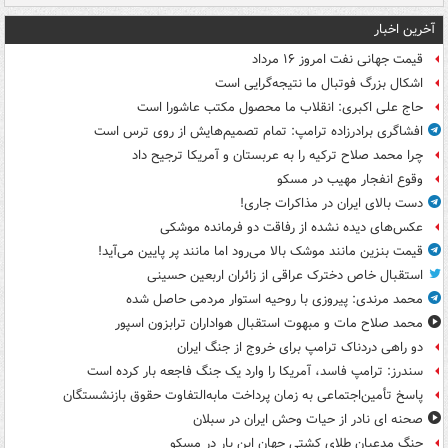
آخرین اخبار
قیمت جهانی نفت امروز ۱۶ مرداد
اشکال بزرگ فوتبال ما نتیجه‌گرایی است
حاج علی اکبری: انقلاب ما محصول مکتب عاشورا است
افشاگری برادرزاده ترامپ: تمام تصمیم‌هایش از روی ترس است
چرا محمد صلاح ترکیه را به عربستان و آمریکا ترجیح داد
وقوع انفجار مهیب در مسکو
دست بالای ایران در مذاکرات جاری!
عکس‌های دیده نشده از رفاقت دو فرمانده‌ موشکی
قیمت بنزین مانند موشک بالا می‌رود اما مانند پر پایین می‌آید!
استقبال خاص دخترک عراقی از زائران اربعین حسینی
محمد مرندی: پیروزی با روحیه استوار مردمی حاصل شده
محمد صلاح مات و مبهوت استقبال هواداران ترابزون اسپور
دو راهی دردناک ترامپ برای خروج از جنگ ایران
سندرز: ترامپ فاسد، آمریکا را وارد یک جنگ فاجعه بار کرده است
پاسخ تأمین‌اجتماعی به زمان پرداخت مابه‌التفاوت حقوق بازنشستگان
صحنه ای نادر از حیات وحش ایران در سبلان
جنگ مدعیان طلای کشتی جهان این بار در مسکو