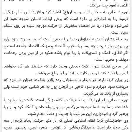
اقتصاد نفوذ پیدا می‌کند.
نوری‌‌همدانی به سخنی از امیرمومنان(ع) اشاره کرد و افزود: این امام بزرگوار
فرمود ربا به اندازه‌ای پر نفوذ است که برخی اوقات انسان متوجه نفوذ آن
نمی‌شود و نفوذ ربا در اقتصاد مخفی‌تر از حرکت مورچه سیاه بر روی سنگ
سیاه است.
وی خاطرنشان کرد: به اندازه‌ای نفوذ ربا مخفی است که به بصیرت ویژه برای
پی بردن نیاز دارد و چه بسا ربا مخرب اقتصاد و مهلک اقتصاد جامعه است و
اگر انفاق، کمک و تسهیلات با ربا توام باشد علاوه بر از بین بردن زحمات،
مهلک و مخرب است.
این مرجع تقلید عنوان کرد: حدیثی وجود دارد که خداوند هر گاه بخواهد
قومی را نابود کند در بین کارهای آنها ربا را رواج می‌دهد.
وی بیان کرد: بارها در دیدار با مسئولان رده بالای بانک‌ها عنوان می‌شود که
دریافت سود دیرکرد و سود تاخیر در گرفتن پول به هر شکلی حرام است ولی
بسیاری از بانک‌ها می‌گیرند.
نوری‌‌همدانی با بیان اینکه ربا خطرناک و گناه بزرگی است، گفت: ربا مبارزه با
خداست و ما به شما توصیه می‌کنیم می‌توان وام داد و کمک کرد و از ربا
پرهیز کرد و امیدواریم این مراقبت با جدیت و دقت انجام شود.
وی خاطرنشان کرد: نظام اسلامی فعلی که در دنیا حرکت ایجاد کرده از سه
رکن برخوردار است و بیدارگری‌هایی که تونس، مصر، لیبی، بحرین، یمن،