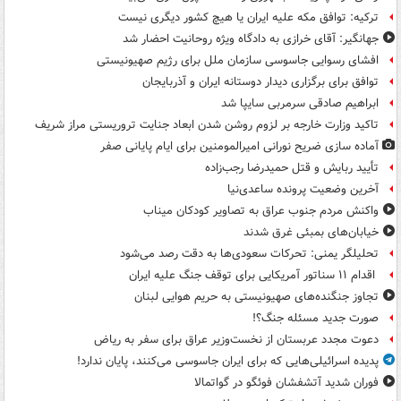
ترکیه: توافق مکه علیه ایران یا هیچ کشور دیگری نیست
جهانگیر: آقای خرازی به دادگاه ویژه روحانیت احضار شد
افشای رسوایی جاسوسی سازمان ملل برای رژیم صهیونیستی
توافق برای برگزاری دیدار دوستانه ایران و آذربایجان
ابراهیم صادقی سرمربی سایپا شد
تاکید وزارت خارجه بر لزوم روشن شدن ابعاد جنایت تروریستی مراز شریف
آماده سازی ضریح نورانی امیرالمومنین برای ایام پایانی صفر
تأیید ربایش و قتل حمیدرضا رجب‌زاده
آخرین وضعیت پرونده ساعدی‌نیا
واکنش مردم جنوب عراق به تصاویر کودکان میناب
خیابان‌های بمبئی غرق شدند
تحلیلگر یمنی: تحرکات سعودی‌ها به دقت رصد می‌شود
اقدام ۱۱ سناتور آمریکایی برای توقف جنگ علیه ایران
تجاوز جنگنده‌های صهیونیستی به حریم هوایی لبنان
صورت جدید مسئله جنگ؟!
دعوت مجدد عربستان از نخست‌وزیر عراق برای سفر به ریاض
پدیده اسرائیلی‌هایی که برای ایران جاسوسی می‌کنند، پایان ندارد!
فوران شدید آتشفشان فوئگو در گواتمالا