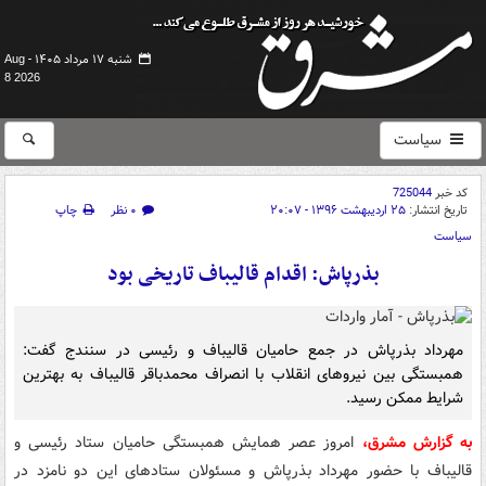
شنبه ۱۷ مرداد ۱۴۰۵ -
Aug
8 2026
سیاست
کد خبر
725044
تاریخ انتشار:
۲۵ اردیبهشت ۱۳۹۶ - ۲۰:۰۷
۰ نظر
چاپ
سیاست
بذرپاش: اقدام قالیباف تاریخی بود
مهرداد بذرپاش در جمع حامیان قالیباف و رئیسی در سنندج گفت:
همبستگی بین نیروهای انقلاب با انصراف محمدباقر قالیباف به بهترین
شرایط ممکن رسید.
به‌ گزارش مشرق،
امروز عصر همایش همبستگی حامیان ستاد رئیسی و
قالیباف با حضور مهرداد بذرپاش و مسئولان ستادهای این دو نامزد در