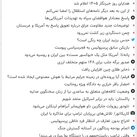
هدایای روز خبرنگار ۱۴۰۵ اعلام شد
از این به بعد دیگر نامه‌های استقلال را امضا نمی‌کنم
پاسخ معنادار هوافضای سپاه به تهدیدات آمریکایی‌ها
توضیحات جدید مقاومت عراق درباره تعویق پاسخ به آمریکا و عربستان
چمن دستگردی زیر کشت نمی‌رود
حدس بزنید ایران چه رنگی است؟
بازیکن سابق پرسپولیس به فجرسپاسی پیوست
پانه‌تا: آمریکا مثل یک «بوکسور مست» بین ایران و روسیه می‌دود
صدور برگه جلب برای ۱۴۸ متهم متخلف ارزی
ذخایر طلای چین افزایش یافت
فیلم/ آیا پرونده‌ای در زمینه جرایم مرتبط با هوش مصنوعی ایجاد شده است؟
احضار باقر خرازی به دادگاه ویژه روحانیت
وضعیت کافه‌های متعلق به ساعدی نیا از زبان سخنگوی عدلیه
پاکستان: باید در برابر اسرائیل متحد شویم
تئودور روزولت جایگزین ناو هواپیمابر آبراهام لینکلن می‌شود
کاریکاتور/ تلاش‌های بی‌پایان ترامپ برای مذاکره با ایران
اخراج بدون تعارف در انتظار فرد خاطی پرسپولیس
اتمام بودجه پنتاگون در آستانه گسترش جنگ
وقتی ترامپ ریاست‌جمهوری را دستگاه پول‌سازی می‌بیند!