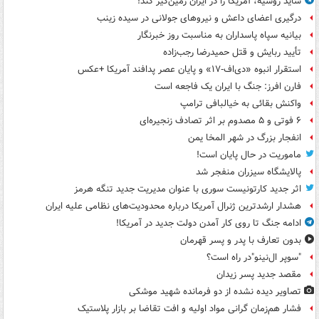
شاید روسیه، آمریکا را در ایران زمین‌گیر کند!
درگیری اعضای داعش و نیروهای جولانی در سیده زینب
بیانیه سپاه پاسداران به مناسبت روز خبرنگار
تأیید ربایش و قتل حمیدرضا رجب‌زاده
استقرار انبوه «دی‌اف‑۱۷» و پایان عصر پدافند آمریکا +عکس
فارن افرز: جنگ با ایران یک فاجعه است
واکنش بقائی به خیالبافی ترامپ
۶ فوتی و ۵ مصدوم بر اثر تصادف زنجیره‌ای
انفجار بزرگ در شهر المخا یمن
ماموریت در حال پایان است!
پالایشگاه سیزران منفجر شد
اثر جدید کارتونیست سوری با عنوان مدیریت جدید تنگه هرمز
هشدار ارشدترین ژنرال آمریکا درباره محدودیت‌های نظامی علیه ایران
ادامه جنگ تا روی کار آمدن دولت جدید در آمریکا!
بدون تعارف با پدر و پسر قهرمان
"سوپر ال‌نینو"در راه است؟
مقصد جدید پسر زیدان
تصاویر دیده‌ نشده از دو فرمانده شهید موشکی
فشار هم‌زمان گرانی مواد اولیه و افت تقاضا بر بازار پلاستیک