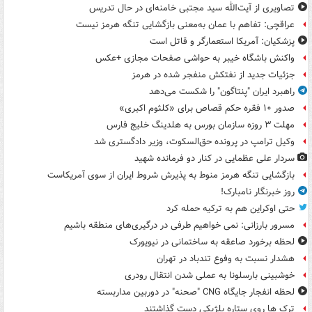
تصاویری از آیت‌الله سید مجتبی خامنه‌ای در حال تدریس
عراقچی: تفاهم با عمان به‌معنی بازگشایی تنگه هرمز نیست
پزشکیان: آمریکا استعمارگر و قاتل است
واکنش باشگاه خیبر به حواشی صفحات مجازی +عکس
جزئیات جدید از نفتکش منفجر شده در هرمز
راهبرد ایران "پنتاگون" را شکست می‌دهد
صدور ۱۰ فقره حکم قصاص برای «کلثوم اکبری»
مهلت ۳ روزه سازمان بورس به هلدینگ خلیج فارس
وکیل ترامپ در پرونده حق‌السکوت، وزیر دادگستری شد
سردار علی عظمایی در کنار دو فرمانده شهید
بازگشایی تنگه هرمز منوط به پذیرش شروط ایران از سوی آمریکاست
روز خبرنگار نامبارک!
حتی اوکراین هم به ترکیه حمله کرد
مسرور بارزانی: نمی خواهیم طرفی در درگیری‌های منطقه باشیم
لحظه برخورد صاعقه به ساختمانی در نیویورک
هشدار نسبت به وفوع تندباد در تهران
خوشبینی بارسلونا به عملی شدن انتقال رودری
لحظه انفجار جایگاه CNG "صحنه" در دوربین مداربسته
ترک ها روی ستاره بلژیکی دست گذاشتند