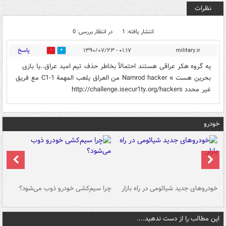
نظرات
انتشار یافته: 1
در انتظار بررسی: 0
پاسخ
۰۱:۱۷ - ۱۳۹۰/۰۷/۲۳
military.ir
0
0
یه گروه هکر عراقی هستند احتمالآ بخاطر حذف تیم امید عراق..یا بازی
بحرین هست » Namrod hacker من العراق يلعب المهمة C1-1 مع فريق
غير محدد http://challenge.isecur1ty.org/hackers
خودرو
خودروهای جدید شیائومی در راه بازار
چرا سیم‌کشی خودرو ذوب می‌شود؟
شو
این مطالب را از دست ندهید....