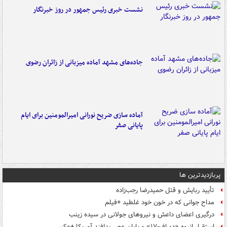
نشست خبری رئیس جمهور در روز خبرنگار
جاده‌های مشهد آماده میزبانی از زائران رضوی
آماده سازی ضریح نورانی امیرالمومنین برای ایام
پایانی صفر
پربازدیدترین ها
تأیید ربایش و قتل حمیدرضا رجب‌زاده
مداح جوانی که در خون خود غلطید +فیلم
درگیری اعضای داعش و نیروهای جولانی در سیده زینب
استقرار انبوه «دی‌اف‑۱۷» و پایان عصر پدافند آمریکا +عکس