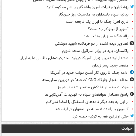
پزشکیان: جنایات امروز واشنگتن را هم محکوم کنید
بیانیه سپاه پاسداران به مناسبت روز خبرنگار
فارن افرز: جنگ با ایران یک فاجعه است
"سوپر ال‌نینو"در راه است؟
پالایشگاه سیزران منفجر شد
تصاویر دیده‌ نشده از دو فرمانده شهید موشکی
پاکستان: باید در برابر اسرائیل متحد شویم
هشدار ارشدترین ژنرال آمریکا درباره محدودیت‌های نظامی علیه ایران
مقصد جدید پسر زیدان
ادامه جنگ تا روی کار آمدن دولت جدید در آمریکا!
لحظه انفجار جایگاه CNG "صحنه" در دوربین مداربسته
جزئیات جدید از نفتکش منفجر شده در هرمز
پاسخ معنادار هوافضای سپاه به تهدیدات آمریکایی‌ها
از این به بعد دیگر نامه‌های استقلال را امضا نمی‌کنم
کامیون با راننده ۸ ساله در اصفهان توقیف شد
حتی اوکراین هم به ترکیه حمله کرد
حوادث