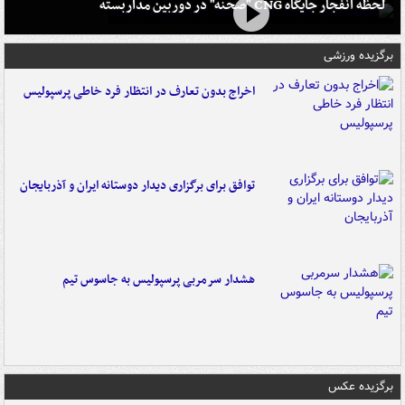
لحظه انفجار جایگاه CNG "صحنه" در دوربین مداربسته
برگزیده ورزشی
اخراج بدون تعارف در انتظار فرد خاطی پرسپولیس
توافق برای برگزاری دیدار دوستانه ایران و آذربایجان
هشدار سرمربی پرسپولیس به جاسوس تیم
برگزیده عکس