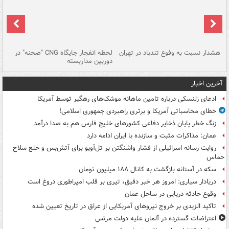
ای
هشدار نسبت به وفوع تندباد در تهران
لحظه انفجار جایگاه CNG "صحنه" در
دس
دوربین مداربسته
ات
آخرین اخبار
ادعای زلنسکی درباره تامین ماهانه موشک‌های رهگیر توسط آمریکا
خطای محاسباتی آمریکا و برتری راهبردی جمهوری اسلامی!
زنگ خطر پایان ذخایر دفاعی کشورهای خلیج فارس هم به صدا درآمد
عمان: مذاکرات مثبت و سازنده با ایران ادامه دارد
روایت رسانه اسرائیلی از فشار واشنگتن بر تل‌آویو برای آتش‌بس و خلع سلاح
حماس
سکه در آستانه بازگشت به کانال ۱۸۸ میلیون تومان
دریادار سیاری: امروز هر خبر دقیق، تیری بر قلب امپراطوری دروغ است
وقوع حادثه دریایی در ساحل عمان
تاکید الزیدی بر خروج نیروهای آمریکایی از عراق در تاریخ تعیین شده
اعتراضات گسترده در آلمان علیه دولت مرتس