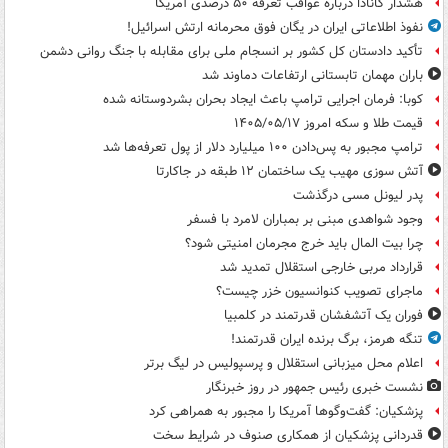
هشدار کانادا درباره عواقب تعرفه ۵۰ درصدی آمریکا
نفوذ اطلاعاتی ایران در یگان فوق محرمانه ارتش اسرائیل!
تأکید دادستان کل کشور بر انسجام ملی برای مقابله با جنگ روانی دشمن
باران مهمان تابستانی ارتفاعات دماوند شد
کوبا: فرمان اجرایی ترامپ باعث ایجاد بحران بشردوستانه شده
قیمت طلا و سکه امروز ۱۴۰۵/۰۵/۱۷
ترامپ مجبور به پس‌دادن ۱۰۰ میلیارد دلار از پول تعرفه‌ها شد
آتش سوزی مهیب یک ساختمان ۱۲ طبقه در جاکارتا
پدر لیونل مسی درگذشت
وجود شواهدی مبنی بر بمباران لامرد با فسفر
چرا بیت المال باید خرج مجرمان امنیتی شود؟
قرارداد مربی خارجی استقلال تمدید شد
ماجرای تصویب کنوانسیون خزر چیست؟
فوران یک آتشفشان قدرتمند در کلمبیا
تنگه هرمز، برگ برنده ایران قدرتمند!
اعلام محل میزبانی استقلال و پرسپولیس در لیگ برتر
نشست خبری رئیس جمهور در روز خبرنگار
پزشکیان: گفت‌وگوها آمریکا را مجبور به همراهی کرد
قدردانی پزشکیان از همکاری صنوف در شرایط سخت