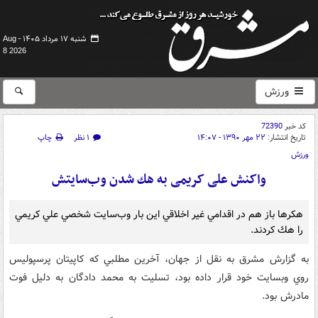
شنبه ۱۷ مرداد ۱۴۰۵ -
Aug
8 2026
ورزش
کد خبر
72390
تاریخ انتشار:
۲۲ مهر ۱۳۹۰ - ۱۴:۰۷
۱ نظر
چاپ
ورزش
واکنش علی کریمی به هك شدن وب‌سايتش
هكرها باز هم در اقدامي غير اخلاقي اين بار وب‌سايت شخصي علي كريمي
را هك كردند.
به گزارش مشرق به نقل از جهان، آخرين مطلبي كه كاپيتان پرسپوليس
روي وبسايت خود قرار داده بود، تسليت به محمد دادگان به دليل فوت
مادرش بود.