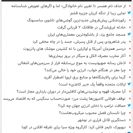
از حذف نام همسر تا تغییر نام خانوادگی؛ اما و اگرهای تعویض شناسنامه
نمایی زیبا از تنگه کریان جزیره قشم
رکوردشکنی پیش‌فروش جدیدترین گوشی‌های تاشوی سامسونگ
حادثه غرق‌شدگی در طاقانک ۲ قربانی گرفت
مسجد جامع یزد، از باشکوه‌ترین معماری‌های ایران
پدر شاهرودی پس از قتل پسرش، جسد را در چاه مخفی کرد
دردسر همزمان آمریکا و اوکراین با ته کشیدن موشک های پاتریوت
آثار مخرب مصرف الکل و سیگار در بروز بیماری‌ها
اذعان رسانه صهیونیست به موج بی‌سابقه فرار از سرزمین‌های اشغالی
چرا مغز در هنگام خواب، انرژی خود را خالی می‌کند؟
گرما برای پالایشگاه‌ها و منابع برق اروپا اضطرار آفرید
ایالات متحده واقعاً یک «ببر کاغذی» است!
آیا مصرف قهوه و نوشیدنی‌های کافئین‌دار در دوران بارداری مجاز است؟
توقف طولانی کامیون‌ها پشت مرز؛ صورت‌حساب سنگینی که به اقتصاد می‌رسد
حماقت ترامپ با ذخایر انرژی جهان چه کرد؟
چرا تابستان فصل محبوب میکروب‌هاست؟
دستگیری قاتل فراری در نوشهر
نیویورک تایمز فاش کرد: کارگروه ویژه سیا برای تفرقه افکنی در کوبا