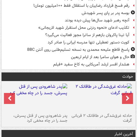
رقم فسخ قرارداد رضاییان با استقلال فقط ۱۰۰میلیون تومان!
بوسه‌ پدر بر پای پسر شهیدش
آنچه رهبر شهید سال‌ها پیش دیده بودند
تکذیب ادعای «نحوه ردزنی محل استقرار شهید لاریجانی»
آیا تینا پاکروان بازهم از ساترا مجوز فعالیت می‌گیرد؟
کویت دستور تعطیلی تنها مدرسه ایرانی را صادر کرد
پاسخ قاطع ملیحه محمدی به نسخه تسلیم‌طلبی روی آنتن BBC
حال و هوای سامرا بعد از ایام اربعین
هشدار افسر ارشد آمریکایی به کاخ سفید +فیلم
حوادث
شته
حادثه غرق‌شدگی در طاقانک ۲ قربانی
پدر شاهرودی پس از قتل پسرش،
دس
گرفت
جسد را در چاه مخفی کرد
آخرین اخبار