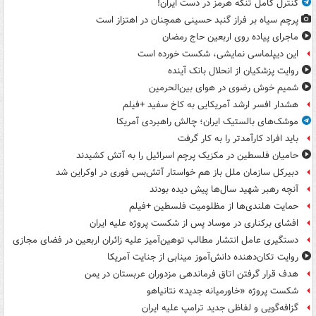
کنترل کامل تنگه هرمز در دست ایران!
پرچم سیاه بر فراز گنبد حسینی همچنان در اهتزاز است
ماجرای پیاده روی اربعین حاج رمضان
این دیپلماسی نمایشی، شکست خورده است
روایت پزشکیان از انحلال بانک آینده
شمیم خوش رضوی در هوای بین‌الحرمین
هشدار افسر ارشد آمریکایی به کاخ سفید +فیلم
موشک‌های بالستیک ایران؛ چالش راهبردی آمریکا
باید افراد کارآمدتر را به کار گرفت
حامیان فلسطین در مکزیک پرچم اسرائیل را به آتش کشیدند
دبیرکل سازمان ملل باز هم خواستار آتش‌بس فوری در اوکراین شد
آنچه رهبر شهید سال‌ها پیش دیده بودند
حمایت هلندی‌ها از مظلومیت فلسطین +فیلم
افشای برکناری در موساد پس از شکست پروژه علیه ایران
دستگیری عامل انتشار مطالب توهین‌آمیز علیه زائران اربعین در فضای مجازی
روایت تکان‌دهنده دانش‌آموز مینابی از جنایت آمریکا
هدف قرار گرفتن اتاق‌ فرماندهی مزدوران عربستان در یمن
شکست پروژه «خاورمیانه جدید» نتانیاهو
گزافه‌گویی و لفاظی جدید ترامپ علیه ایران