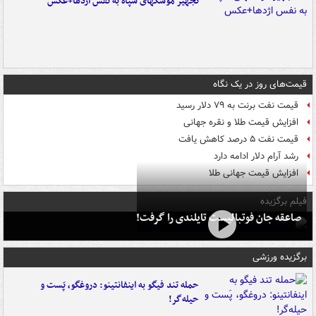
تجهیز موشکهای سپاه به نفس اژدها+عکس
قیمت‌های روز در یک نگاه
قیمت نفت برنت به ۷۹ دلار رسید
افزایش قیمت طلا و نقره جهانی
قیمت نفت ۵ درصد کاهش یافت
رشد آرام دلار ادامه دارد
افزایش قیمت جهانی طلا
فیلم برگزیده
صاعقه جان فوتبالیست تایلندی را گرفت!
برگزیده ورزشی
حمله تند فیگو به اینفانتینو: دروغگو، پَست‌ و
حیله‌گر!