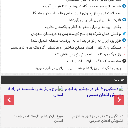
شبیه‌سازی حمله به پایگاه نیروهای دلتا فورس آمریکا
عصبانیت ترامپ از پیروزی نامزد حامی فلسطین در میشیگان
قدرت نظامی ایران فراتر از برآوردها
بقائی: برنامه‌ای برای سفر به قطر و پاکستان نداریم
واکنش کمال شرف به پاسخ کوبنده یمن به عربستان سعودی
قرار بود ایران به زانو درآید، اما به ابرقدرت منطقه تبدیل شد!
دستگیری ۸ نفر از اشرار مسلح شاخص و مرتبطین گروهک های تروریستی
راز مرگ مرد ۷۲ ساله در تهرانپارس فاش شد
مشاهده ۴ پلنگ در ارتفاعات میناب
پرواز بالگردها و پهپادهای شناسایی اسرائیل بر فراز سوریه
حوادث
دستگیری ۶ نفر در بهشهر به اتهام
موج بارش‌های تابستانه در راه ۱۱
تشویش اذهان عمومی
استان
فا