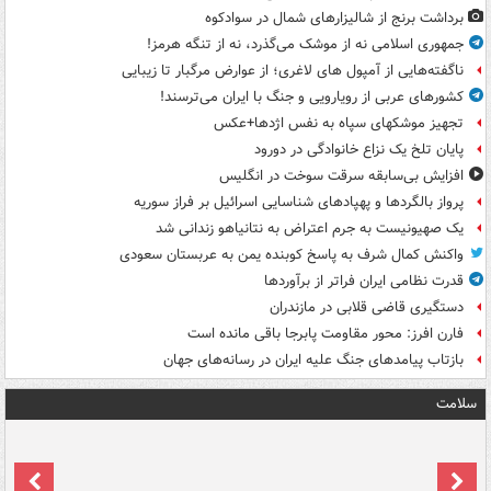
برداشت برنج از شالیزارهای شمال در سوادکوه
جمهوری اسلامی نه از موشک می‌گذرد، نه از تنگه هرمز!
ناگفته‌هایی از آمپول های لاغری؛ از عوارض مرگبار تا زیبایی
کشورهای عربی از رویارویی و جنگ با ایران می‌ترسند!
تجهیز موشکهای سپاه به نفس اژدها+عکس
پایان تلخ یک نزاع خانوادگی در دورود
افزایش بی‌سابقه سرقت سوخت در انگلیس
پرواز بالگردها و پهپادهای شناسایی اسرائیل بر فراز سوریه
یک صهیونیست به جرم اعتراض به نتانیاهو زندانی شد
واکنش کمال شرف به پاسخ کوبنده یمن به عربستان سعودی
قدرت نظامی ایران فراتر از برآوردها
دستگیری قاضی قلابی در مازندران
فارن افرز: محور مقاومت پابرجا باقی مانده است
بازتاب پیامدهای جنگ علیه ایران در رسانه‌های جهان
سلامت