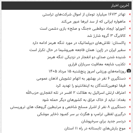
آخرین اخبار
تهاتر ۱۶۷۳ میلیارد تومان از اموال شرکت‌های تراستی
ماهواره ایرانی که از سد ابرها عبور می‌کند
آجورلو: ایجاد دوقطبی «جنگ و صلح‌» بازی دشمن است
کالابرگ ۳ گروه شارژ شد
پاکستان: تلاش‌های دیپلماتیک در مورد تنگه هرمز ادامه دارد
سفیر ایران در ژاپن: همان فاجعه هیروشیما در حال تکرار است
شنیده شدن صدای دو انفجار در نزدیکی تنگه هرمز
تکذیب شایعه معافیت سربازان فراری
روزنامه‌های ورزشی امروز پنج‌شنبه ۱۵ مرداد ۱۴۰۵
دستگیری ۶ نفر در بهشهر به اتهام تشویش اذهان عمومی
فیفا توهین‌کنندگان به اینفانتینو را تهدید کرد
اعتراف ارتش اسرائیل به هلاکت ۲ افسر در تله انفجاری حزب‌الله
بغداد: نباید از خاک عراق به کشورهای دیگر حمله شود
دستگیری ۸ نفر از اشرار مسلح شاخص و مرتبطین گروهک های تروریستی
درگیری لفظی ترامپ و هگزث بر سر کمبود ذخایر موشکی
دردسر جدید برای سرخپوشان
موج بارش‌های تابستانه در راه ۱۱ استان