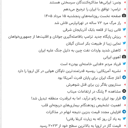
ونس: ایرانی‌ها مذاکره‌کنندگان سرسختی هستند
ترامپ: توافق با ایران را ترجیح می‌دهم
صفحه نخست روزنامه‌های پنجشنبه ۱۵ مرداد ۱۴۰۵
راز مرگ مرد ۷۲ ساله در تهرانپارس فاش شد
قابی زیبا از قلعه بابک آذربایجان شرقی
ریزش پایگاه جدید ترامپ بافاصله‌گیری جوانان و اقلیت‌ها از جمهوری‌خواهان
نمایی زیبا از طبیعت بکر استان گیلان
کاهش شدید واردات نفت چین به دلیل جنگ علیه ایران
آهوی ایرانی
فریاد مردم «فدایی خامنه‌ای بودن» است
نشریه آمریکایی: روسیه قدرتمندترین ناوگان هوایی در کل اروپا را دارد
آغاز جنگ ایران برای پایان قدرت آمریکا بود
سناریوی بلاگر زن برای قتل شوهرش
مشاهده ۴ پلنگ در ارتفاعات میناب
قرار بود ایران به زانو درآید، اما به ابرقدرت منطقه تبدیل شد!
اهمیت تشخیص زودهنگام بیماری‌های دریچه‌ای قلب
افزایش مجدد قیمت بنزین نتیجه ابهام در مذاکرات
به یاد آن روز که به زیارت کربلا رفتی!
قیمت گاز در اروپا به بالاترین سطح خود از ۲۰۲۳ رسید