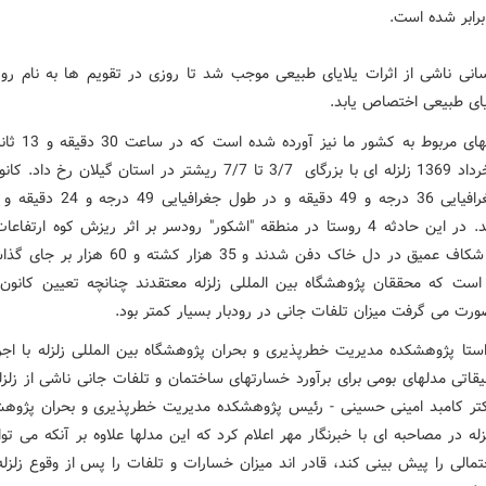
سانی ناشی از اثرات یلایای طبیعی موجب شد تا روزی در تقویم ها به نام ر
ایای طبیعی اختصاص یابد.
در گزارشهای مربوط به کشور
روز 31 خرداد 1369 زلزله ای با بزرگای 3/7 تا 7/7 ریشتر در استان گیلان رخ
برآورد شد. در این حادثه 4 روستا در منطقه "اشکور" رودسر بر اثر ریزش کوه ارتف
عمارلو و شکاف عمیق در دل خاک دفن شدند و 35 هزار کشته و
است که محققان پژوهشگاه بین المللی زلزله معتقدند چنانچه تعیین کانون ز
رت می گرفت میزان تلفات جانی در رودبار بسیار کمتر بود.
استا پژوهشکده مدیریت خطرپذیری و بحران پژوهشگاه بین المللی زلزله با اجرا
اتی مدلهای بومی برای برآورد خسارتهای ساختمان و تلفات جانی ناشی از زلزله 
تر کامبد امینی حسینی - رئیس پژوهشکده مدیریت خطرپذیری و بحران پژوهش
زله در مصاحبه ای با خبرنگار مهر اعلام کرد که این مدلها علاوه بر آنکه می توا
تمالی را پیش بینی کند، قادر اند میزان خسارات و تلفات را پس از وقوع زلزله