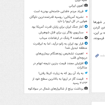
علیه ایران
آهوی ایرانی
فریاد مردم «فدایی خامنه‌ای بودن» است
نشریه آمریکایی: روسیه قدرتمندترین ناوگان
هوایی در کل اروپا را دارد
ر شهرها
آغاز جنگ ایران برای پایان قدرت آمریکا بود
ردی کردن
 بر این،
سناریوی بلاگر زن برای قتل شوهرش
 فرسوده،
مشاهده ۴ پلنگ در ارتفاعات میناب
قرار بود ایران به زانو درآید، اما به ابرقدرت
منطقه تبدیل شد!
اهمیت تشخیص زودهنگام بیماری‌های
دریچه‌ای قلب
افزایش مجدد قیمت بنزین نتیجه ابهام در
مذاکرات
به یاد آن روز که به زیارت کربلا رفتی!
قیمت گاز در اروپا به بالاترین سطح خود از
۲۰۲۳ رسید
برداشت برنج از شالیزارهای شمال در سوادکوه