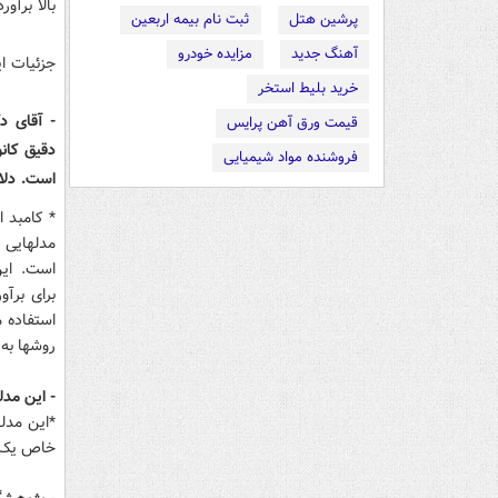
بالا برآور
پرشین هتل
ثبت نام بیمه اربعین
آهنگ جدید
مزایده خودرو
جزئیات ا
خرید بلیط استخر
- آقای د
قیمت ورق آهن پرایس
دقیق کانو
فروشنده مواد شیمیایی
است. دلا
* کامبد 
مدلهایی د
است. ای
برای برآ
استفاده م
روشها به
- این مدل
*این مدله
خاص یک من