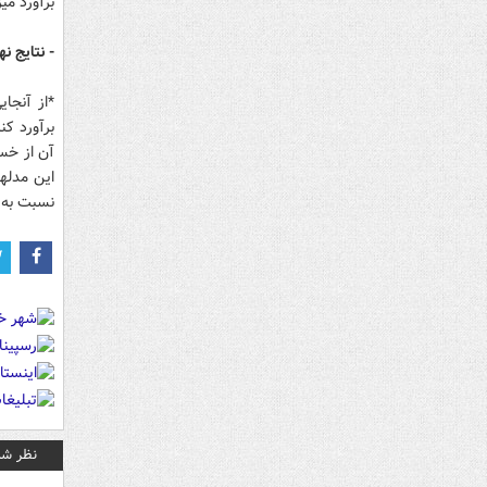
برآورد می
- نتایج ن
*از آنجا
برآورد کن
آن از خسا
این مدلها
نسبت به ب
نظر شم