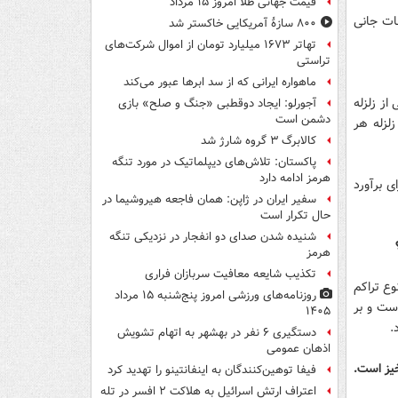
قیمت جهانی طلا امروز ۱۵ مرداد
فات جانی
۸۰۰ سازۀ آمریکایی خاکستر شد
تهاتر ۱۶۷۳ میلیارد تومان از اموال شرکت‌های
تراستی
ماهواره ایرانی که از سد ابرها عبور می‌کند
از زلزله
آجورلو: ایجاد دوقطبی «جنگ و صلح‌» بازی
دشمن است
زلزله هر
کالابرگ ۳ گروه شارژ شد
پاکستان: تلاش‌های دیپلماتیک در مورد تنگه
هرمز ادامه دارد
ی برآورد
سفیر ایران در ژاپن: همان فاجعه هیروشیما در
حال تکرار است
شنیده شدن صدای دو انفجار در نزدیکی تنگه
هرمز
تکذیب شایعه معافیت سربازان فراری
ع تراکم
روزنامه‌های ورزشی امروز پنج‌شنبه ۱۵ مرداد
ست و بر
۱۴۰۵
.
دستگیری ۶ نفر در بهشهر به اتهام تشویش
اذهان عمومی
خیز است.
فیفا توهین‌کنندگان به اینفانتینو را تهدید کرد
اعتراف ارتش اسرائیل به هلاکت ۲ افسر در تله