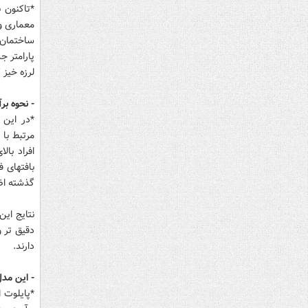
*تاکنون ب
معماری و
پارامتر ج
لرزه خیز 
- نحوه بر
بافتهای ف
گذشته اضا
نتایج این
دقیق تر و
دارند.
- این مد