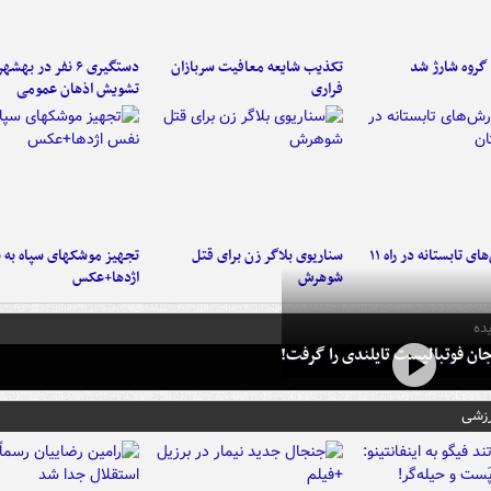
تکذیب شایعه معافیت سربازان
دستگیری ۶ نفر در به
فراری
تشویش اذهان عمومی
موج بارش‌های تابستانه در راه ۱۱
سناریوی بلاگر زن برای قتل
تجهیز موشکهای سپاه به 
شوهرش
اژدها+عکس
ده
ان فوتبالیست تایلندی را گرفت!
رزشی