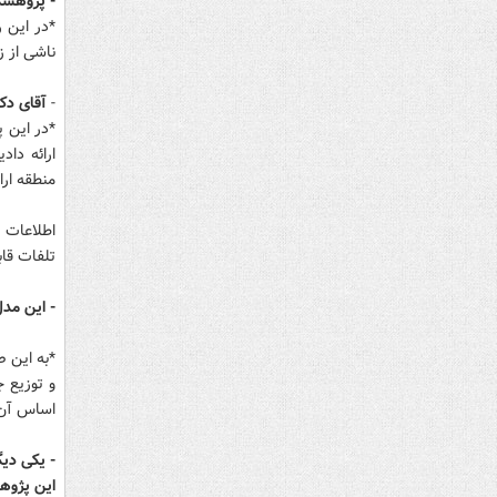
- پژوهشگا
*در این ر
ناشی از زل
-
آقای دکت
*در این پ
ارائه داد
منطقه ارا
اطلاعات ا
تلفات قا
- این مدل
*به این 
و توزیع 
اساس آن م
- یکی دیگ
این پژوهش