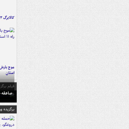
کالابرگ ۳ گروه شارژ شد
استان
فیلم برگزی
صاعقه ج
برگزیده و