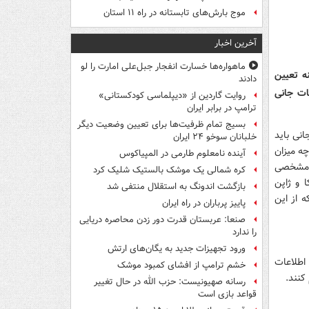
موج بارش‌های تابستانه در راه ۱۱ استان
آخرین اخبار
ماهواره‌ها خسارت انفجار جبل‌علی امارت را لو
ه تعیین
دادند
فات جانی
روایت گاردین از «دیپلماسی کودکستانی»
ترامپ در برابر ایران
بسیج تمام ظرفیت‌ها برای تعیین وضعیت دیگر
نی باید
خلبانان سوخو ۲۴ ایران
چه میزان
آینده نامعلوم طارمی در المپیاکوس
 مشخصی
کره شمالی یک موشک بالستیک شلیک کرد
 و ژاپن
بازگشت اندونگ به استقلال منتفی شد
ه از این
پاییز پرباران در راه ایران
صنعا: عربستان قدرت دور زدن محاصره دریایی
را ندارد
ورود تجهیزات جدید به یگان‌های ارتش
 اطلاعات
خشم ترامپ از افشای کمبود موشک
کنند.
رسانه صهیونیست: حزب الله در حال تغییر
قواعد بازی است