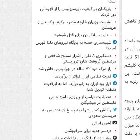
است
بازیکنان بی‌کیفیت، پرسپولیس را از قهرمانی
دور کردند
وز کاهش
نشست وزیران خارجه مصر، ترکیه، پاکستان و
عربستان
سناریوی بلاگر زن برای قتل شوهرش
 ما نیز آورده شده است که در ساعت 30 دقیقه و 13 ثانیه بامداد
شبیه‌سازی حمله به پایگاه نیروهای دلتا فورس
آمریکا
 داد. کانون آن در
دستگیری ۸ نفر از اشرار مسلح شاخص و
عرض جغرافیایی 36 درجه و 49 دقیقه و در طول جغرافیایی 49 درجه و 24 دقیقه و 51 ثانیه
مرتبطین گروهک های تروریستی
اعات کلیشم
راز مرگ مرد ۷۲ ساله در تهرانپارس فاش شد
 60 هزار بر جای گذاشت. این
قدرت نظامی ایران فراتر از برآوردها
لزله به
قرار بود ایران به زانو درآید، اما به ابرقدرت
منطقه تبدیل شد!
عصبانیت ترامپ از پیروزی نامزد حامی
ی پروژه
فلسطین در میشیگان
را ارائه
واکنش کمال شرف به پاسخ کوبنده یمن به
عربستان سعودی
گاه بین
آهوی ایرانی
ند میزان
دردسر جدید برای سرخپوشان
 با دقت
مشاهده ۴ پلنگ در ارتفاعات میناب