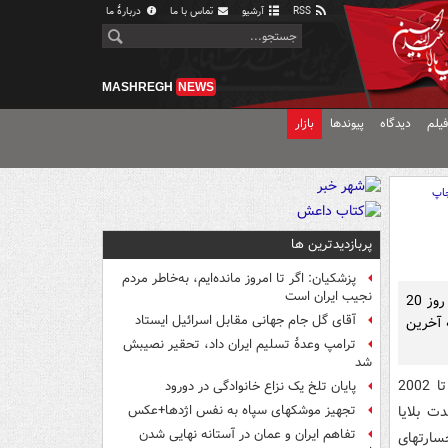
RSS
آرشیو
تماس با ما
دربارهٔ ما
MASHREGH
NEWS
یلم
دیدگاه
پیوندها
بازار
اپ
پربازدیدترین ها
پزشکیان: اگر تا امروز مانده‌ایم، به‌خاطر مردم
نجیب ایران است
هر ساله تلفات جانی و خسارات سنگینی بر اثر بلایای طبیعی برجای می ماند از این رو روز 20
آقای گل جام جهانی مقابل اسرائیل ایستاد
 آخرین
ترامپ وعدۀ تسلیم ایران داد، تحقیر نصیبش
شد
به گزارش مشرق به نقل از مهر، بررسیهای آماری بلایای طبیعی، طی سالهای 1990 تا 2002
پایان تلخ یک نزاع خانوادگی در دورود
ت بلایا
تجهیز موشکهای سپاه به نفس اژدها+عکس
تفاهم ایران و عمان در آستانه نهایی شدن
 برابر، آسیب دیدگان 5 برابر و خسارتهای