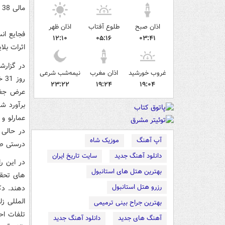
مالی 38 برابر شده است.
اذان صبح
طلوع آفتاب
اذان ظهر
فجایع ان
۱۲:۱۰
۰۵:۱۶
۰۳:۴۱
اثرات بل
غروب خورشید
اذان مغرب
نیمه‌شب شرعی
۲۳:۲۲
۱۹:۲۴
۱۹:۰۴
در حالی 
آپ آهنگ
موزیک شاه
درستی صو
دانلود آهنگ جدید
سایت تاریخ ایران
در این ر
بهترین هتل های استانبول
های تحقیق
رزرو هتل استانبول
دهند. دک
المللی زل
بهترین جراح بینی ترمیمی
تلفات اح
آهنگ های جدید
دانلود آهنگ جدید