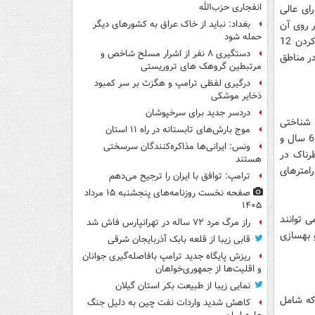
انفجاری حزب‌الله
رای عالی
 روی آن
بغداد: نباید از خاک عراق به کشورهای دیگر
حمله شود
ساختمان ساخته شده است، استفاده می شد و با اجرای پروژه ای در این زمینه با وارد کردن 12
دستگیری ۸ نفر از اشرار مسلح شاخص و
در مناطق
مرتبطین گروهک های تروریستی
درگیری لفظی ترامپ و هگزث بر سر کمبود
ذخایر موشکی
دردسر جدید برای سرخپوشان
زمین شناختی
موج بارش‌های تابستانه در راه ۱۱ استان
مرتبط با زلزله، وضعیت تراکم جمعیت آسیب پذیر در برابر زلزله شامل تعداد کودکان زیر 6 سال و
ونس: ایرانی‌ها مذاکره‌کنندگان سرسختی
طرناک در
هستند
رامترهای
ترامپ: توافق با ایران را ترجیح می‌دهم
صفحه نخست روزنامه‌های پنجشنبه ۱۵ مرداد
۱۴۰۵
ی توانند
راز مرگ مرد ۷۲ ساله در تهرانپارس فاش شد
و بهسازی
قابی زیبا از قلعه بابک آذربایجان شرقی
ریزش پایگاه جدید ترامپ بافاصله‌گیری جوانان
و اقلیت‌ها از جمهوری‌خواهان
نمایی زیبا از طبیعت بکر استان گیلان
اتی که شامل
کاهش شدید واردات نفت چین به دلیل جنگ