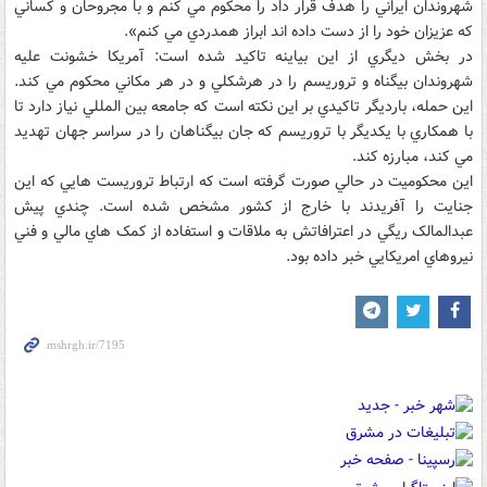
شهروندان ايراني را هدف قرار داد را محکوم مي کنم و با مجروحان و کساني
که عزيزان خود را از دست داده اند ابراز همدردي مي کنم».
در بخش ديگري از اين بياينه تاکيد شده است: آمريکا خشونت عليه
شهروندان بيگناه و تروريسم را در هرشکلي و در هر مکاني محکوم مي کند.
اين حمله، بارديگر تاکيدي بر اين نکته است که جامعه بين المللي نياز دارد تا
با همکاري با يکديگر با تروريسم که جان بيگناهان را در سراسر جهان تهديد
مي کند، مبارزه کند.
اين محکوميت در حالي صورت گرفته است که ارتباط تروريست هايي که اين
جنايت را آفريدند با خارج از کشور مشخص شده است. چندي پيش
عبدالمالک ريگي در اعترافاتش به ملاقات و استفاده از کمک هاي مالي و فني
نيروهاي امريکايي خبر داده بود.