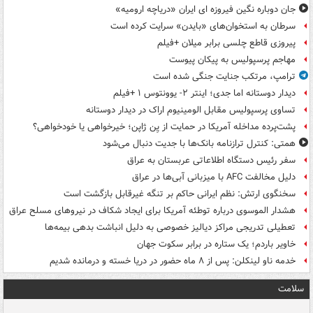
جان دوباره نگین فیروزه ای ایران «دریاچه ارومیه»
سرطان به استخوان‌های «بایدن» سرایت کرده است
پیروزی قاطع چلسی برابر میلان +فیلم
مهاجم پرسپولیس به پیکان پیوست
ترامپ، مرتکب جنایت جنگی شده است
دیدار دوستانه اما جدی؛ اینتر ۲- یوونتوس ۱ +فیلم
تساوی پرسپولیس مقابل الومینیوم اراک در دیدار دوستانه
پشت‌پرده مداخله آمریکا در حمایت از یِن ژاپن؛ خیرخواهی یا خودخواهی؟
همتی: کنترل ترازنامه بانک‌ها با جدیت دنبال می‌شود
سفر رئیس دستگاه اطلاعاتی عربستان به عراق
دلیل مخالفت AFC با میزبانی آبی‌ها در عراق
سخنگوی ارتش: نظم ایرانی حاکم بر تنگه غیرقابل بازگشت است
هشدار الموسوی درباره توطئه آمریکا برای ایجاد شکاف در نیروهای مسلح عراق
تعطیلی تدریجی مراکز دیالیز خصوصی به دلیل انباشت بدهی بیمه‌ها
خاویر باردم؛ یک ستاره در برابر سکوت جهان
خدمه ناو لینکلن: پس از ۸ ماه حضور در دریا خسته و درمانده‌ شدیم
سلامت