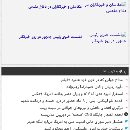
عکاسان و خبرنگاران در دفاع مقدس
نشست خبری رئیس جمهور در روز خبرنگار
پربازدیدترین ها
مداح جوانی که در خون خود غلتید +فیلم
تأیید ربایش و قتل حمیدرضا رجب‌زاده
استقرار انبوه «دی‌اف‑۱۷» و پایان عصر پدافند آمریکا +عکس
خدمه ناو لینکلن: پس از ۸ ماه حضور در دریا خسته و درمانده‌ شدیم
درگیری اعضای داعش و نیروهای جولانی در سیده زینب
لحظه انفجار جایگاه CNG "صحنه" در دوربین مداربسته
هشدار دبیر شورای عالی امنیت ملی به امریکا درباره تنگه هرمز
پزشکیان: جنایات امروز واشنگتن را هم محکوم کنید