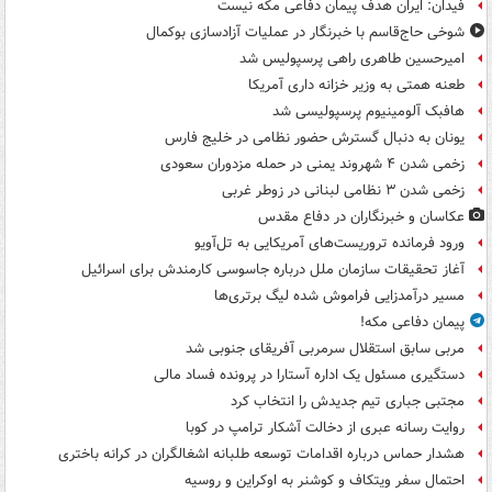
فیدان: ایران هدف پیمان دفاعی مکه نیست
شوخی حاج‌قاسم با خبرنگار در عملیات آزادسازی بوکمال
امیرحسین طاهری راهی پرسپولیس شد
طعنه همتی به وزیر خزانه داری آمریکا
هافبک آلومینیوم پرسپولیسی شد
یونان به دنبال گسترش حضور نظامی در خلیج فارس
زخمی شدن ۴ شهروند یمنی در حمله مزدوران سعودی
زخمی شدن ۳ نظامی لبنانی در زوطر غربی
عکاسان و خبرنگاران در دفاع مقدس
ورود فرمانده تروریست‌های آمریکایی به تل‌آویو
آغاز تحقیقات سازمان ملل درباره جاسوسی کارمندش برای اسرائیل
مسیر درآمدزایی فراموش شده لیگ برتری‌ها
پیمان دفاعی مکه!
مربی سابق استقلال سرمربی آفریقای جنوبی شد
دستگیری مسئول یک اداره آستارا در پرونده فساد مالی
مجتبی جباری تیم جدیدش را انتخاب کرد
روایت رسانه عبری از دخالت آشکار ترامپ در کوبا
هشدار حماس درباره اقدامات توسعه طلبانه اشغالگران در کرانه باختری
احتمال سفر ویتکاف و کوشنر به اوکراین و روسیه