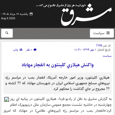
یکشنبه ۱۸ مرداد ۱۴۰۵ -
Aug 9 2026
سیاست
کد خبر
7195
تاریخ انتشار:
۱ مهر ۱۳۸۹ - ۱۰:۲۱
۰ نظر
چاپ
سیاست
واکنش هيلاري کلينتون به انفجار مهاباد
هيلاري کلينتون، وزير امور خارجه آمريکا، انفجار بمب در مراسم رژه
نيروهاي مسلح جمهوري اسلامي ايران در شهرستان مهاباد که ?? کشته و
?? مجروح بر جاي گذاشت را محکوم کرد.
به گزارش مشرق به نقل از راديو فردا، هيلاري کلينتون در بيانيه اي روز
چهارشنبه در حاشيه نشست مجمع عمومي سازمان ملل درنيويورک اعلام
کرد:«انفجار بمب در مراسم رژه (نيروهاي نظامي) در مهاباد که امروز