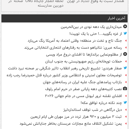
ای
هشدار نسبت به وفوع تندباد در تهران
لحظه انفجار جایگاه CNG "صحنه" در
دس
دوربین مداربسته
ات
آخرین اخبار
میدان‌داری یک دهه نودی در بین‌الحرمین
از غزه بگویید...! حتی با یک توییت!
جنگ تاج و تخت در منطقه؛ وقتی اعتماد به آمریکا رنگ می‌بازد
رسانه عبری: نتانیاهو دست به رفتارهای انتحاری انتخاباتی می‌زند
از مظلوم‌نمایی براندازها تا افشای دروغ مراد ویسی
حملات توپخانه‌ای رژیم صهیونیستی به جنوب لبنان
صفار هرندی: تشییع تاریخی رهبر انقلاب تاثیر شگرفی بر صحنه نبرد داشت
توضیحات معاون امنیتی و انتظامی وزیر کشور درباره قتل حمیدرضا رجب زاده
بازتاب پیامدهای جنگ علیه ایران در رسانه‌های جهان
نصب کتیبه‌های دهه پایانی صفر در حرم امام رئوف
افشای نقشه ترور لیونل مسی در جام جهانی ۲۰۲۶
چند نکته درباره توافق مکه!
دبل درگاهی در شب توقف استانداردلیژ
ثبت ۲ میلیون و ۹۲۰ هزار تردد در مرز مهران طی ایام اربعین
یمن: تشکیل ائتلاف مانع مجازات عربستان بخاطر جنایاتش نمی‌شود