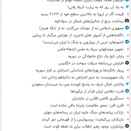
افزایش مجدد قیمت بنزین نتیجه ابهام در مذاکرات
به یاد آن روز که به زیارت کربلا رفتی!
قیمت گاز در اروپا به بالاترین سطح خود از ۲۰۲۳ رسید
برداشت برنج از شالیزارهای شمال در سوادکوه
جمهوری اسلامی نه از موشک می‌گذرد، نه از تنگه هرمز!
ناگفته‌هایی از آمپول های لاغری؛ از عوارض مرگبار تا زیبایی
کشورهای عربی از رویارویی و جنگ با ایران می‌ترسند!
تجهیز موشکهای سپاه به نفس اژدها+عکس
پایان تلخ یک نزاع خانوادگی در دورود
افزایش بی‌سابقه سرقت سوخت در انگلیس
پرواز بالگردها و پهپادهای شناسایی اسرائیل بر فراز سوریه
یک صهیونیست به جرم اعتراض به نتانیاهو زندانی شد
واکنش کمال شرف به پاسخ کوبنده یمن به عربستان سعودی
قدرت نظامی ایران فراتر از برآوردها
دستگیری قاضی قلابی در مازندران
فارن افرز: محور مقاومت پابرجا باقی مانده است
بازتاب پیامدهای جنگ علیه ایران در رسانه‌های جهان
بازیکنان بی‌کیفیت، پرسپولیس را از قهرمانی دور کردند
پزشکیان: وجود رهبر انقلاب برای ما نقطه قوت است