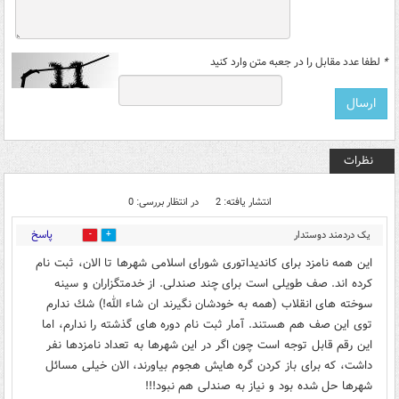
*
لطفا عدد مقابل را در جعبه متن وارد کنید
نظرات
انتشار یافته: 2
در انتظار بررسی: 0
پاسخ
یک دردمند دوستدار
0
2
انقلاب
۱۵:۲۱ - ۱۳۹۶/۰۱/۰۵
این همه نامزد براى كانديداتورى شوراى اسلامى شهرها تا الان، ثبت نام
كرده اند. صف طويلى است براى چند صندلى. از خدمتگزاران و سينه
سوخته هاى انقلاب (همه به خودشان نگيرند ان شاء الله!) شك ندارم
توى اين صف هم هستند. آمار ثبت نام دوره هاى گذشته را ندارم، اما
اين رقم قابل توجه است چون اگر در این شهرها به تعداد نامزدها نفر
داشت، كه براى باز كردن گره هايش هجوم بياورند، الان خيلى مسائل
شهرها حل شده بود و نياز به صندلى هم نبود!!!