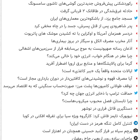
رکوردشکنی پیش‌فروش جدیدترین گوشی‌های تاشوی سامسونگ
حادثه غرق‌شدگی در طاقانک ۲ قربانی گرفت
مسجد جامع یزد، از باشکوه‌ترین معماری‌های ایران
پدر شاهرودی پس از قتل پسرش، جسد را در چاه مخفی کرد
دردسر همزمان آمریکا و اوکراین با ته کشیدن موشک های پاتریوت
آثار مخرب مصرف الکل و سیگار در بروز بیماری‌ها
اذعان رسانه صهیونیست به موج بی‌سابقه فرار از سرزمین‌های اشغالی
چرا مغز در هنگام خواب، انرژی خود را خالی می‌کند؟
گرما برای پالایشگاه‌ها و منابع برق اروپا اضطرار آفرید
ایالات متحده واقعاً یک «ببر کاغذی» است!
آیا مصرف قهوه و نوشیدنی‌های کافئین‌دار در دوران بارداری مجاز است؟
توقف طولانی کامیون‌ها پشت مرز؛ صورت‌حساب سنگینی که به اقتصاد می‌رسد
حماقت ترامپ با ذخایر انرژی جهان چه کرد؟
چرا تابستان فصل محبوب میکروب‌هاست؟
دستگیری قاتل فراری در نوشهر
نیویورک تایمز فاش کرد: کارگروه ویژه سیا برای تفرقه افکنی در کوبا
کنترل کامل تنگه هرمز در دست ایران!
پرچم سیاه بر فراز گنبد حسینی همچنان در اهتزاز است
ماجرای پیاده روی اربعین حاج رمضان