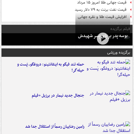
قیمت جهانی طلا امروز ۱۵ مرداد
قیمت نفت برنت به ۷۹ دلار رسید
افزایش قیمت طلا و نقره جهانی
فیلم برگزیده
بوسه‌ پدر بر پای پسر شهیدش
برگزیده ورزشی
حمله تند فیگو به اینفانتینو: دروغگو، پَست‌ و
حیله‌گر!
جنجال جدید نیمار در برزیل +فیلم
رامین رضاییان رسماً از استقلال جدا شد