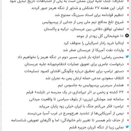
تلگراف: جنگ علیه ایران ممکن است به یکی از اشتباهات تاریخ تبدیل شود
کپلر: این هفته ۲۷ نفتکش و شناور از تنگه هرمز عبور کردند
تنظیم قولنامه برای اسناد سبزرنگ ممنوع شد
شروع تلخ مدافع تیم ملی پس از جدایی از پرسپولیس
امضای توافق دفاعی بین عربستان، ترکیه و پاکستان
۱۰ خوشحالی گل زودتر از موعد
ایتالیا خرید رادار اسرائیلی را متوقف کرد
واردات نفت آمریکا از عربستان صفر شد
محسن رضایی: اجازه باز شدن مسیر دوم در تنگه هرمز را نخواهیم داد
درخواست عامری برای تعویق عملیات انتقام‌جویانه علیه عربستان
دستور ترامپ برای تحقیق درباره چگونگی افشای کمبود تسلیحات
ائتلاف سعودی مدعی حمله ارتش یمن به نجران شد
هشدار سرمربی پرسپولیس به جاسوس تیم
۲۲ کشته و زخمی بر اثر تیراندازی در یک مدرسه در تایلند+ فیلم
سامانه ضد موشکی لیزری؛ از بلوف سیاسی تا واقعیت میدانی
ترامپ: فکر می‌کنم جنگ با ایران خیلی زود پایان می‌یابد
نیمی از آمریکایی‌ها از تشدید هرج‌ومرج در غرب آسیا می‌ترسند
از حذف نام همسر تا تغییر نام خانوادگی؛ اما و اگرهای تعویض شناسنامه
نمایی زیبا از تنگه کریان جزیره قشم