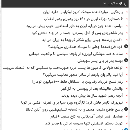
پربازدیدترین ها
یاوه‌گویی تولیدکننده موشک کروز اوکراینی علیه ایران
۶ دستاورد بزرگ ایران در ۱۶۰ روز رهبری رهبر انقلاب
ترامپ: همه چیز درباره ایران به طور استثنایی خوب پیش می‌رود
پدر شاهرودی پس از قتل پسرش، جسد را در چاه مخفی کرد
«کمانِ پرنده» چینی برای شکار کروزها به ایران می‌آید
خود فروخته‌ها چطور با موساد همکاری می‌کردند؟
سامانه ضد موشکی لیزری؛ از بلوف سیاسی تا واقعیت میدانی
بوسه‌ پدر بر پای پسر شهیدش
توقف طولانی کامیون‌ها پشت مرز؛ صورت‌حساب سنگینی که به اقتصاد می‌رسد
آیا تینا پاکروان بازهم از ساترا مجوز فعالیت می‌گیرد؟
رقم فسخ قرارداد رضاییان با استقلال فقط ۱۰۰میلیون تومان!
واکنش عالیشاه بعد از پیوستن به گل‌گهر
آنچه رهبر شهید سال‌ها پیش دیده بودند
نیویورک تایمز فاش کرد: کارگروه ویژه سیا برای تفرقه افکنی در کوبا
پاسخ قاطع ملیحه محمدی به نسخه تسلیم‌طلبی روی آنتن BBC
هشدار افسر ارشد آمریکایی به کاخ سفید +فیلم
کویت دستور تعطیلی تنها مدرسه ایرانی را صادر کرد