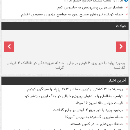
ایران را تست نکنید! جاده‌ی خشم ایران!
هشدار سرمربی پرسپولیس به جاسوس تیم
حمله کوبنده نیروهای مسلح یمن به مواضع مزدوران سعودی +فیلم
حوادث
برخورد پراید با تیر برق ۲ فوتی بر جای
حادثه غرق‌شدگی در طاقانک ۲ قربانی
پد
گذاشت
گرفت
جس
آخرین اخبار
روسیه: به ۳ کشتی اوکراین حمله و ۲۰۳ پهپاد را سرنگون کردیم
ترامپ مقاله‌ای را با عنوان پیروزی خیالی در جنگ ایران بازنشر کرد
قیمت جهانی طلا امروز ۱۶ مرداد
برخورد پراید با تیر برق ۲ فوتی بر جای گذاشت
حمله سایبری گسترده به بورس آمریکا
صنعا: نیروهای ما در کمین‌ هستند