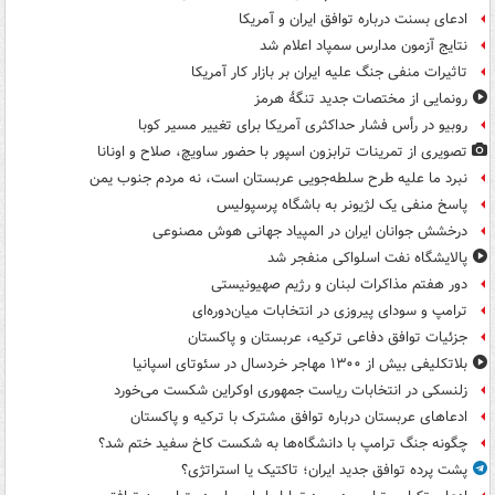
ادعای بسنت درباره توافق ایران و آمریکا
نتایج آزمون مدارس سمپاد اعلام شد
تاثیرات منفی جنگ علیه ایران بر بازار کار آمریکا
رونمایی از مختصات جدید تنگۀ هرمز
روبیو در رأس فشار حداکثری آمریکا برای تغییر مسیر کوبا
تصویری از تمرینات ترابزون اسپور با حضور ساویچ، صلاح و اونانا
نبرد ما علیه طرح سلطه‌جویی عربستان است، نه مردم جنوب یمن
پاسخ منفی یک لژیونر به باشگاه پرسپولیس
درخشش جوانان ایران در المپیاد جهانی هوش مصنوعی
پالایشگاه نفت اسلواکی منفجر شد
دور هفتم مذاکرات لبنان و رژیم صهیونیستی
ترامپ و سودای پیروزی در انتخابات میان‌دوره‌ای
جزئیات توافق دفاعی ترکیه، عربستان و پاکستان
بلاتکلیفی بیش از ۱۳۰۰ مهاجر خردسال در سئوتای اسپانیا
زلنسکی در انتخابات ریاست جمهوری اوکراین شکست می‌خورد
ادعاهای عربستان درباره توافق مشترک با ترکیه و پاکستان
چگونه جنگ ترامپ با دانشگاه‌ها به شکست کاخ سفید ختم شد؟
پشت پرده توافق جدید ایران؛ تاکتیک یا استراتژی؟