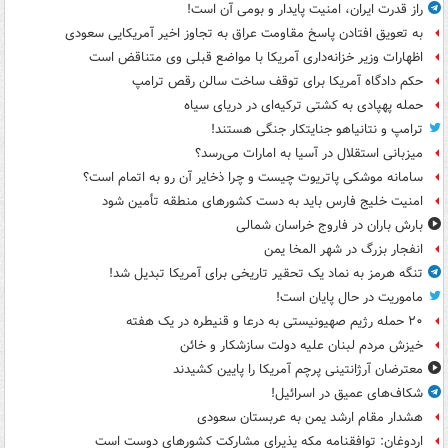
راز قدرت ایران، امنیت پایدار و بومی آن است!
به تعویق افتادن پاسخ مقاومت عراق به تجاوز اخیر آمریکایی سعودی
اظهارات وزیر خزانه‌داری آمریکا با مواضع قبلی وی متناقض است
حکم دادگاه آمریکا برای توقف ساخت سالن رقص ترامپ
حمله پهپادی به کشتی ترکیه‌ای در دریای سیاه
ترامپ و نتانیاهو جنایتکار جنگی هستند!
میزبانی استقلال در آسیا به امارات می‌رسد؟
سامانه موشکی پاتریوت چیست و چرا ذخایر آن رو به اتمام است؟
امنیت خلیج فارس باید به دست کشورهای منطقه تأمین شود
بارش باران در فاروج خراسان شمالی
انفجار بزرگ در شهر المخا یمن
تنگه هرمز به نماد یک تحقیر تاریخی برای آمریکا تبدیل شد!
ماموریت در حال پایان است!
۲۰ حمله رژیم صهیونیستی به درعا و قنیطره در یک هفته
خیزش مردم لبنان علیه دولت سازشکار و خائن
معترضان آرژانتینی پرچم آمریکا را پایین کشیدند
شکاف‌های عمیق در اسرائیل!
هشدار مقام ارشد یمن به عربستان سعودی
اردوغان: توافقنامه مکه پذیرای مشارکت کشورهای دوست است