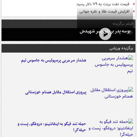
قیمت نفت برنت به ۷۹ دلار رسید
افزایش قیمت طلا و نقره جهانی
فیلم برگزیده
بوسه‌ پدر بر پای پسر شهیدش
برگزیده ورزشی
هشدار سرمربی پرسپولیس به جاسوس تیم
پیروزی استقلال مقابل همنام خوزستانی
حمله تند فیگو به اینفانتینو: دروغگو، پَست‌ و
حیله‌گر!