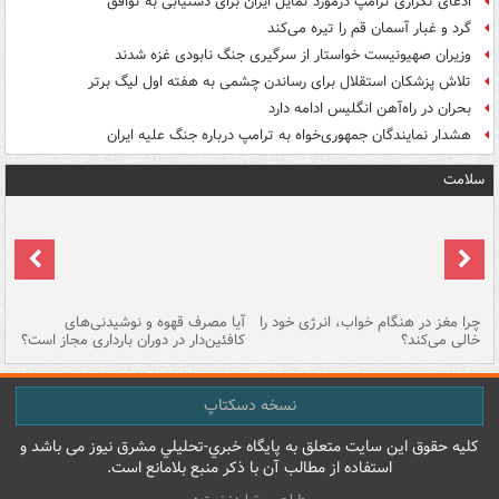
ادعای تکراری ترامپ درمورد تمایل ایران برای دستیابی به توافق
گرد و غبار آسمان قم را تیره می‌کند
وزیران صهیونیست خواستار از سرگیری جنگ نابودی غزه شدند
تلاش پزشکان استقلال برای رساندن چشمی به هفته اول لیگ برتر
بحران در راه‌آهن انگلیس ادامه دارد
هشدار نمایندگان جمهوری‌خواه به ترامپ درباره جنگ علیه ایران
سلامت
ت
چرا مغز در هنگام خواب، انرژی خود را
آیا مصرف قهوه و نوشیدنی‌های
چر
خالی می‌کند؟
کافئین‌دار در دوران بارداری مجاز است؟
می
نسخه دسکتاپ
کليه حقوق اين سايت متعلق به پایگاه خبري-تحليلي مشرق نيوز می باشد و
استفاده از مطالب آن با ذکر منبع بلامانع است.