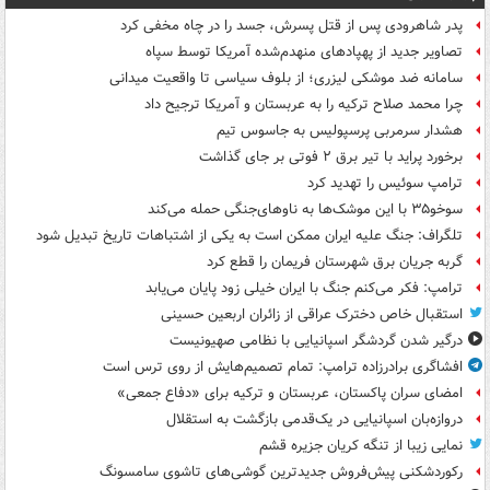
پدر شاهرودی پس از قتل پسرش، جسد را در چاه مخفی کرد
تصاویر جدید از پهپادهای منهدم‌شده آمریکا توسط سپاه
سامانه ضد موشکی لیزری؛ از بلوف سیاسی تا واقعیت میدانی
چرا محمد صلاح ترکیه را به عربستان و آمریکا ترجیح داد
هشدار سرمربی پرسپولیس به جاسوس تیم
برخورد پراید با تیر برق ۲ فوتی بر جای گذاشت
ترامپ سوئیس را تهدید کرد
سوخو۳۵ با این موشک‌ها به ناوهای‌جنگی حمله می‌کند
تلگراف: جنگ علیه ایران ممکن است به یکی از اشتباهات تاریخ تبدیل شود
گربه جریان برق شهرستان فریمان را قطع کرد
ترامپ: فکر می‌کنم جنگ با ایران خیلی زود پایان می‌یابد
استقبال خاص دخترک عراقی از زائران اربعین حسینی
درگیر شدن گردشگر اسپانیایی با نظامی صهیونیست
افشاگری برادرزاده ترامپ: تمام تصمیم‌هایش از روی ترس است
امضای سران پاکستان، عربستان و ترکیه برای «دفاع جمعی»
دروازه‌بان اسپانیایی در یک‌قدمی بازگشت به استقلال
نمایی زیبا از تنگه کریان جزیره قشم
رکوردشکنی پیش‌فروش جدیدترین گوشی‌های تاشوی سامسونگ