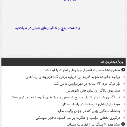
برداشت برنج از شالیزارهای شمال در سوادکوه
پربازدیدترین ها
ماهواره‌ها خسارت انفجار جبل‌علی امارت را لو دادند
بیانیه خانواده شهید لاریجانی درباره برخی گمانه‌زنی‌های رسانه‌ای
راز مرگ مرد ۷۲ ساله در تهرانپارس فاش شد
سناریوی بلاگر زن برای قتل شوهرش
دستگیری ۸ نفر از اشرار مسلح شاخص و مرتبطین گروهک های تروریستی
موج بارش‌های تابستانه در راه ۱۱ استان
پادشاه سنگین‌وزنی که در جهان رقیب ندارد
درگیری لفظی ترامپ و هگزث بر سر کمبود ذخایر موشکی
مشاهده ۴ پلنگ در ارتفاعات میناب