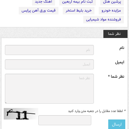
پرشین هتل
ثبت نام بیمه اربعین
آهنگ جدید
مزایده خودرو
خرید بلیط استخر
قیمت ورق آهن پرایس
فروشنده مواد شیمیایی
نظر شما
نام
ایمیل
نظر شما *
*
لطفا عدد مقابل را در جعبه متن وارد کنید