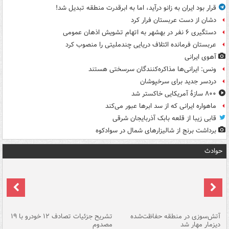
قرار بود ایران به زانو درآید، اما به ابرقدرت منطقه تبدیل شد!
دشان از دست عربستان فرار کرد
دستگیری ۶ نفر در بهشهر به اتهام تشویش اذهان عمومی
عربستان فرمانده ائتلاف دریایی چندملیتی را منصوب کرد
آهوی ایرانی
ونس: ایرانی‌ها مذاکره‌کنندگان سرسختی هستند
دردسر جدید برای سرخپوشان
۸۰۰ سازۀ آمریکایی خاکستر شد
ماهواره ایرانی که از سد ابرها عبور می‌کند
قابی زیبا از قلعه بابک آذربایجان شرقی
برداشت برنج از شالیزارهای شمال در سوادکوه
حوادث
تصادف مرگبار در محور اهواز–شوش ۲
آتش‌سوزی در منطقه حفاظت‌شده
تشریح جزئیات تصادف ۱۲ خودرو با ۱۹
پا
دیزمار مهار شد
مصدوم