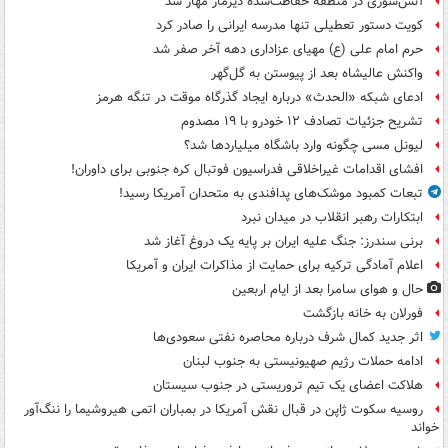
آتش‌سوزی در منطقه حفاظت‌شده دیزمار مهار شد
کویت دستور تعطیلی تنها مدرسه ایرانی را صادر کرد
حرم امام علی (ع) مهیای عزاداری دهه آخر صفر شد
واکنش عالیشاه بعد از پیوستن به گل‌گهر
ادعای شبکه «الحدث» درباره ایجاد گذرگاه موقت در تنگه هرمز
تشریح جزئیات تصادف ۱۲ خودرو با ۱۹ مصدوم
لیونل مسی چگونه وارد باشگاه میلیاردها شد؟
افشای اقدامات غیراخلاقی فدراسیون فوتبال کره جنوبی برای داوران!
تبعات کمبود موشک‌های پدافندی به متحدان آمریکا رسید!
ابتکارات رهبر انقلاب در میدان نبرد
برنی سندرز: جنگ علیه ایران بر پایه یک دروغ آغاز شد
اعلام آمادگی ترکیه برای حمایت از مذاکرات ایران و آمریکا
حال و هوای سامرا بعد از ایام اربعین
فورلان به خانه بازگشت
اثر جدید کمال شرف درباره محاصره نفتی سعودی‌ها
ادامه حملات رژیم صهیونیستی به جنوب لبنان
هلاکت اعضای یک تیم تروریستی در جنوب سیستان
روسیه سکوت ژاپن در قبال نقش آمریکا در بمباران اتمی هیروشیما را ننگ‌آور
خواند