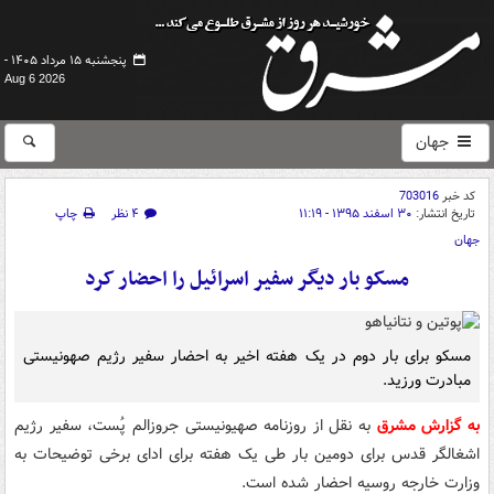
پنجشنبه ۱۵ مرداد ۱۴۰۵ -
Aug 6 2026
جهان
کد خبر
703016
تاریخ انتشار:
۳۰ اسفند ۱۳۹۵ - ۱۱:۱۹
۴ نظر
چاپ
جهان
مسکو بار دیگر سفیر اسرائیل را احضار کرد
مسکو برای بار دوم در یک هفته اخیر به احضار سفیر رژیم صهونیستی
مبادرت ورزید.
به گزارش مشرق
به نقل از روزنامه صهیونیستی جروزالم پُست، سفیر رژیم
اشغالگر قدس برای دومین بار طی یک هفته برای ادای برخی توضیحات به
وزارت خارجه روسیه احضار شده است.