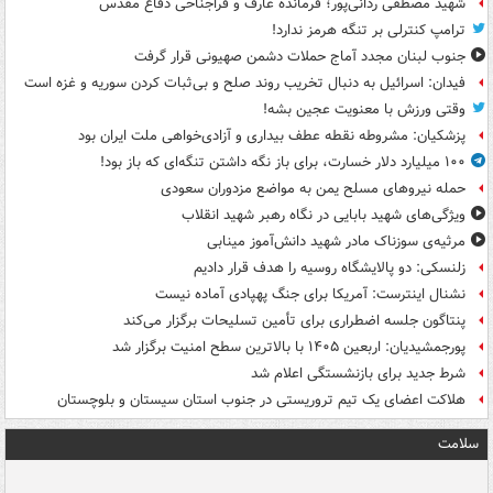
شهید مصطفی ردانی‌پور؛ فرمانده عارف و فراجناحی دفاع مقدس
ترامپ کنترلی بر تنگه هرمز ندارد!
جنوب لبنان مجدد آماج حملات دشمن صهیونی قرار گرفت
فیدان: اسرائیل به دنبال تخریب روند صلح و بی‌ثبات کردن سوریه و غزه است
وقتی ورزش با معنویت عجین بشه!
پزشکیان: مشروطه نقطه عطف بیداری و آزادی‌خواهی ملت ایران بود
۱۰۰ میلیارد دلار خسارت، برای باز نگه داشتن تنگه‌ای که باز بود!
حمله نیروهای مسلح یمن به مواضع مزدوران سعودی
ویژگی‌های شهید بابایی در نگاه رهبر شهید انقلاب
مرثیه‌ی سوزناک مادر شهید دانش‌آموز مینابی
زلنسکی: دو پالایشگاه روسیه را هدف قرار دادیم
نشنال اینترست: آمریکا برای جنگ پهپادی آماده نیست
پنتاگون جلسه اضطراری برای تأمین تسلیحات برگزار می‌کند
پورجمشیدیان: اربعین ۱۴۰۵ با بالاترین سطح امنیت برگزار شد
شرط جدید برای بازنشستگی اعلام شد
هلاکت اعضای یک تیم تروریستی در جنوب استان سیستان و بلوچستان
سلامت