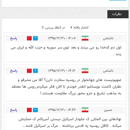
نظرات
انتشار یافته: 4
در انتظار بررسی: 0
پاسخ
ناشناس
۱۴:۰۷ - ۱۳۹۵/۱۲/۳۰
0
2
اول دم کدخدا رو می بینند و بعد توی سر سوریه و حزب الله و ایران می
زنند .
پاسخ
ناشناس
۱۴:۱۶ - ۱۳۹۵/۱۲/۳۰
5
1
صهیونیست های جهانخوار در روسیه سفارت دارن؟ آقا من مشرقو و
نظران کامنت نویساشو انقدر خوندم تا الان فکر میکردم روس ها معتقد
به مذهب تشیع و جزو محور بزرگ مقاومت هستند.!
پاسخ
حسین
۱۴:۴۶ - ۱۳۹۵/۱۲/۳۰
2
1
نهادهای بین المللی ک جلودار اسرائیل نیستن آمریکام ک حمایتش
میکنه . لااقل روسیه یه قدمی برداشته . مرگ بر اسرائیل فتنه...