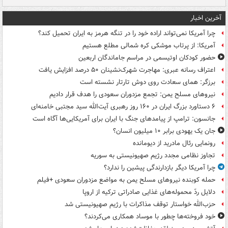
آخرین اخبار
چرا آمریکا نمی‌تواند اراده خود را در تنگه هرمز به ایران تحمیل کند؟
آمریکا: از پرتاب موشکی کره شمالی مطلع هستیم
حضور کودکان اوتیسمی در مراسم جاماندگان اربعین
اعتراف رسانه عبری: مهاجرت شهرک‌نشینان ۵۰ درصد افزایش یافت
برزگر: همای سعادت روی دوش تارتار نشسته است
نیروهای مسلح یمن: تجمع مزدوران سعودی را هدف قرار دادیم
۶ دستاورد بزرگ ایران در ۱۶۰ روز رهبری آیت‌الله سید مجتبی خامنه‌ای
جانسون: ترامپ از پیامدهای جنگ با ایران برای آمریکایی‌ها آگاه است
جان یک یهودی برابر ۱۰ میلیون انسان؟
رونمایی رئال مادرید از دیومانده
تجاوز نظامی مجدد رژیم صهیونیستی به سوریه
چرا آمریکا دیگر بازدارندگی پیشین را ندارد؟
حمله کوبنده نیروهای مسلح یمن به مواضع مزدوران سعودی +فیلم
دلایل ردّ محموله‌های غذایی صادراتی ترکیه از اروپا
حزب‌الله خواستار توقف مذاکرات با رژیم صهیونیستی شد
خود فروخته‌ها چطور با موساد همکاری می‌کردند؟