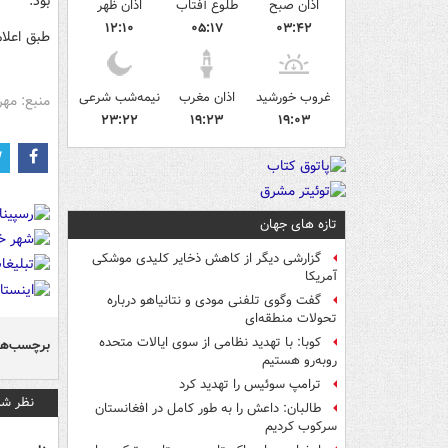
بود.
اذان صبح
طلوع آفتاب
اذان ظهر
۱۲:۱۰
۰۵:۱۷
۰۳:۴۲
طبق اعلا
غروب خورشید
اذان مغرب
نیمه‌شب شرعی
منبع: مهر
۲۳:۲۲
۱۹:۲۳
۱۹:۰۳
تازه های جهان
گزارشی دیگر از کاهش ذخایر کلیدی موشکی
آمریکا
گفت وگوی تلفنی مودی و نتانیاهو درباره
تحولات منطقه‌ای
کوبا: با تهدید نظامی از سوی ایالات متحده
برچسب‌ها
روبه‌رو هستیم
ترامپ سوئیس را تهدید کرد
نظر شم
طالبان: داعش را به طور کامل در افغانستان
سرکوب کردیم