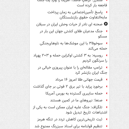
سندرز: ترامپ فاسد، آمریکا را وارد یک جنگ
فاجعه بار کرده است
پاسخ تأمین‌اجتماعی به زمان پرداخت
مابه‌التفاوت حقوق بازنشستگان
صحنه ای نادر از حیات وحش ایران در سبلان
جنگ مدعیان طلای کشتی جهان این بار در
مسکو
سوخو۳۵ با این موشک‌ها به ناوهای‌جنگی
حمله می‌کند
روسیه: به ۳ کشتی اوکراین حمله و ۲۰۳ پهپاد
را سرنگون کردیم
ترامپ مقاله‌ای را با عنوان پیروزی خیالی در
جنگ ایران بازنشر کرد
قیمت جهانی طلا امروز ۱۶ مرداد
برخورد پراید با تیر برق ۲ فوتی بر جای گذاشت
حمله سایبری گسترده به بورس آمریکا
صنعا: نیروهای ما در کمین‌ هستند
تلگراف: جنگ علیه ایران ممکن است به یکی از
اشتباهات تاریخ تبدیل شود
ثبت تاریخی‌ترین کاهش تردد در تنگه هرمز
تنظیم قولنامه برای اسناد سبزرنگ ممنوع شد