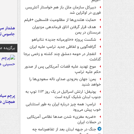
+فیلم
دبیرکل سازمان ملل باز هم خواستار آتش‌بس
فوری در اوکراین شد
حمایت هلندی‌ها از مظلومیت فلسطین +فیلم
هدف قرار گرفتن اتاق‌ فرماندهی مزدوران
هشدار سرم
عربستان در یمن
جاسوس تی
شکست پروژه «خاورمیانه جدید» نتانیاهو
گزافه‌گویی و لفاظی جدید ترامپ علیه ایران
برگزیده 
انفجار در حومه دمشق چند کشته و زخمی برجا
گذاشت
موج تهدید علیه قضات آمریکایی پس از صدور
حکم علیه ترامپ
یمن: جهان به‌زودی صدای ناله سعودی‌ها را
خواهد شنید
یونیفل: ارتش اسرائیل در یک روز ۱۱۳ توپ به
پرچم سیاه
جنوب لبنان شلیک کرده است
همچنان در
ترامپ: همه چیز درباره ایران به طور استثنایی
خوب پیش می‌رود
«ضربه مغزی» شدن صدها نظامی آمریکایی
در حملات ایران
جنگ در جبهه لبنان بعد از تفاهم‌نامه چه