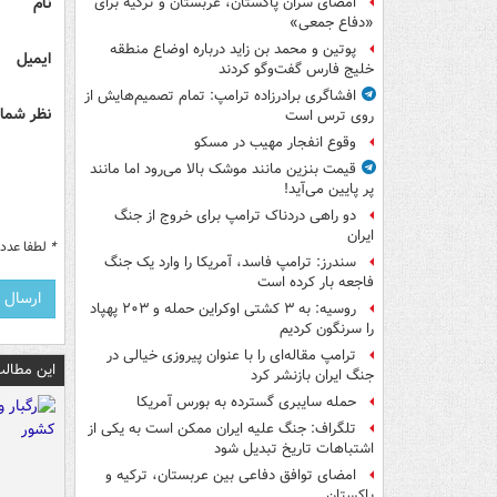
نام
امضای سران پاکستان، عربستان و ترکیه برای
«دفاع جمعی»
پوتین و محمد بن زاید درباره اوضاع منطقه
ایمیل
خلیج فارس گفت‌وگو کردند
افشاگری برادرزاده ترامپ: تمام تصمیم‌هایش از
نظر شما 
روی ترس است
وقوع انفجار مهیب در مسکو
قیمت بنزین مانند موشک بالا می‌رود اما مانند
پر پایین می‌آید!
دو راهی دردناک ترامپ برای خروج از جنگ
ایران
*
لطفا عدد م
سندرز: ترامپ فاسد، آمریکا را وارد یک جنگ
فاجعه بار کرده است
روسیه: به ۳ کشتی اوکراین حمله و ۲۰۳ پهپاد
را سرنگون کردیم
ترامپ مقاله‌ای را با عنوان پیروزی خیالی در
این مطالب
جنگ ایران بازنشر کرد
حمله سایبری گسترده به بورس آمریکا
تلگراف: جنگ علیه ایران ممکن است به یکی از
اشتباهات تاریخ تبدیل شود
امضای توافق دفاعی بین عربستان، ترکیه و
پاکستان