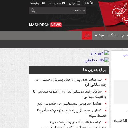
RSS
آرشیو
تماس با ما
دربارهٔ ما
MASHREGH
NEWS
یلم
دیدگاه
پیوندها
بازار
اپ
پربازدیدترین ها
پدر شاهرودی پس از قتل پسرش، جسد را در
چاه مخفی کرد
سامانه ضد موشکی لیزری؛ از بلوف سیاسی تا
واقعیت میدانی
هشدار سرمربی پرسپولیس به جاسوس تیم
تصاویر جدید از پهپادهای منهدم‌شده آمریکا
توسط سپاه
 الذهب»
توقف طولانی کامیون‌ها پشت مرز؛
صورت‌حساب سنگینی که به اقتصاد می‌رسد