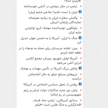
تغییری کرده؟
ترامپ در حال سوختن در آتشی خودساخته
ایران را تست نکنید! جاده‌ی خشم ایران!
واکنش سفارت ایران به بیانیه مغرضانه
نمایندگان پارلمان اتریش
یاوه‌گویی تولیدکننده موشک کروز اوکراینی
علیه ایران
جنگ با ایران، آمریکا را به دشمن جهان تبدیل
کرد
یمن: نقشه عربستان برای حمله به صنعاء را در
نطفه خفه کردیم
آمریکا اوایل شهریور میزبان مجمع آژانس
انرژی اتمی می‌شود
چالش بزرگ آمریکا در تأمین مهمات و موشک
نیروهای مسلح عراق به حال آماده‌باش
درآمدند
روایتی از تحول سیاسی اجتماعی در آمریکا!
پایان دور جدید مذاکرات دولت لبنان و رژیم
صهیونیستی در رم ایتالیا
سناتور آمریکایی: ترامپ نماد فساد،
اقتدارگرایی و جنگ طلبی است +فیلم