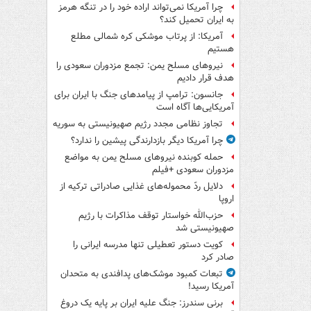
چرا آمریکا نمی‌تواند اراده خود را در تنگه هرمز
به ایران تحمیل کند؟
آمریکا: از پرتاب موشکی کره شمالی مطلع
هستیم
نیروهای مسلح یمن: تجمع مزدوران سعودی را
هدف قرار دادیم
جانسون: ترامپ از پیامدهای جنگ با ایران برای
آمریکایی‌ها آگاه است
تجاوز نظامی مجدد رژیم صهیونیستی به سوریه
چرا آمریکا دیگر بازدارندگی پیشین را ندارد؟
حمله کوبنده نیروهای مسلح یمن به مواضع
مزدوران سعودی +فیلم
دلایل ردّ محموله‌های غذایی صادراتی ترکیه از
اروپا
حزب‌الله خواستار توقف مذاکرات با رژیم
صهیونیستی شد
کویت دستور تعطیلی تنها مدرسه ایرانی را
صادر کرد
تبعات کمبود موشک‌های پدافندی به متحدان
آمریکا رسید!
برنی سندرز: جنگ علیه ایران بر پایه یک دروغ