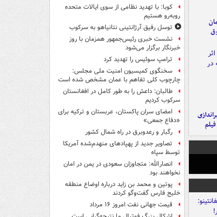
کوبا: با تهدید نظامی از سوی ایالات متحده
روبه‌رو هستیم
مان
توسل رفیق آرژانتینی نتانیاهو به سرکوب
وق
نشست خبری رئیس‌جمهور همزمان با روز
خبرنگار برگزار می‌شود
ترامپ سوئیس را تهدید کرد
سخنگوی کمیسیون امنیت ملی مجلس:
چارچوب کلی تفاهم با عمان مشخص شده است
طالبان: داعش را به طور کامل در افغانستان
سرکوب کردیم
امضای سران پاکستان، عربستان و ترکیه برای
یراندازی
«دفاع جمعی»
فیلم
رگبار و رعدوبرق در راه شمال کشور
تصاویر جدید از پهپادهای منهدم‌شده آمریکا
توسط سپاه
انصارالله: متجاوزان سعودی در یمن در امان
نخواهند بود
پوتین و محمد بن زاید درباره اوضاع منطقه
خلیج فارس گفت‌وگو کردند
قیمت جهانی نفت امروز ۱۶ مرداد
اشکال بزرگ فوتبال ما نتیجه‌گرایی است