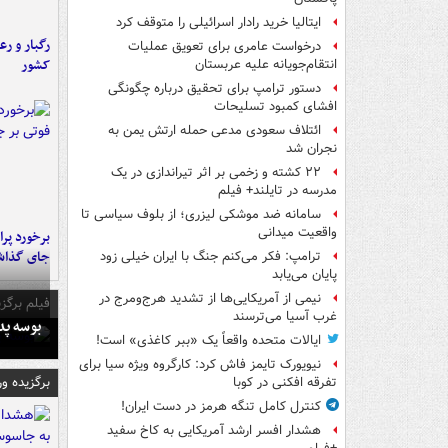
ایتالیا خرید رادار اسرائیلی را متوقف کرد
رگبار و رع
درخواست عامری برای تعویق عملیات
کشور
انتقام‌جویانه علیه عربستان
دستور ترامپ برای تحقیق درباره چگونگی
افشای کمبود تسلیحات
ائتلاف سعودی مدعی حمله ارتش یمن به
نجران شد
۲۲ کشته و زخمی بر اثر تیراندازی در یک
مدرسه در تایلند+ فیلم
سامانه ضد موشکی لیزری؛ از بلوف سیاسی تا
واقعیت میدانی
جای گذا
ترامپ: فکر می‌کنم جنگ با ایران خیلی زود
پایان می‌یابد
نیمی از آمریکایی‌ها از تشدید هرج‌ومرج در
فیلم برگزی
غرب آسیا می‌ترسند
بوسه‌ پ
ایالات متحده واقعاً یک «ببر کاغذی» است!
نیویورک تایمز فاش کرد: کارگروه ویژه سیا برای
برگزیده و
تفرقه افکنی در کوبا
کنترل کامل تنگه هرمز در دست ایران!
هشدار افسر ارشد آمریکایی به کاخ سفید