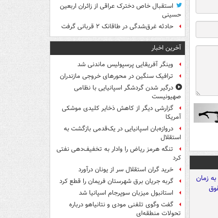
استقبال خاص دخترک عراقی از زائران اربعین
حسینی
حادثه غرق‌شدگی در طاقانک ۲ قربانی گرفت
آخرین اخبار
وینگر آفریقایی پرسپولیس ماندنی شد
ترافیک سنگین در محورهای خروجی مازندران
درگیر شدن گردشگر اسپانیایی با نظامی
صهیونیست
گزارشی دیگر از کاهش ذخایر کلیدی موشکی
آمریکا
دروازه‌بان اسپانیایی در یک‌قدمی بازگشت به
استقلال
تنگه هرمز ریاض را وادار به تخفیف‌دهی نفتی
کرد
خرید گران استقلال سر از یونان درآورد
گربه جریان برق شهرستان فریمان را قطع کرد
استانبول میزبان سوپرجام اسپانیا شد
گفت وگوی تلفنی مودی و نتانیاهو درباره
تحولات منطقه‌ای