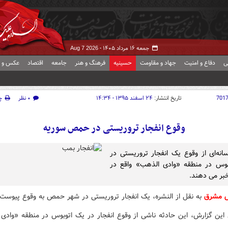
جمعه ۱۶ مرداد ۱۴۰۵ -
Aug 7 2026
ی
دفاع و امنیت
جهاد و مقاومت
حسینیه
فرهنگ و هنر
جامعه
اقتصاد
عکس و ف
701
تاریخ انتشار:
۲۴ اسفند ۱۳۹۵ - ۱۴:۳۴
۰ نظر
چ
وقوع انفجار تروریستی در حمص سوریه
سانه‌ای از وقوع یک انفجار تروریستی در
بوس در منطقه «وادی الذهب» واقع در
ر می دهند.
ش مشرق
به نقل از النشره، یک انفجار تروریستی در شهر حمص به وقوع پیوست.
این گزارش، این حادثه ناشی از وقوع انفجار در یک اتوبوس در منطقه «وادی