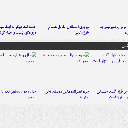
ربی پرسپولیس به
پیروزی استقلال مقابل همنام
حمله تند فیگو به اینفانتین
م
خوزستانی
دروغگو، پَست‌ و حیله‌گر!
عکس
 بر فراز گنبد حسینی
حرم امیرالمومنین محیای آخر
حال و هوای سامرا بعد از ا
 اهتزاز است
صفر شد
اربعین