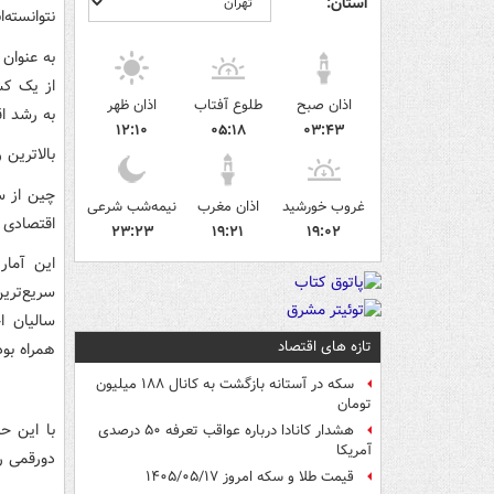
استان:
نتوانسته‌اند به
اذان صبح
طلوع آفتاب
اذان ظهر
به رشد اقتصادی 15.7 در
۱۲:۱۰
۰۵:۱۸
۰۳:۴۳
بالاترین رشد اقتصادی چی
غروب خورشید
اذان مغرب
نیمه‌شب شرعی
اقتصادی 6 تا 7 درصدی در 5 سال اخیر تجربه کرده است
۲۳:۲۳
۱۹:۲۱
۱۹:۰۲
این آمار
سریع‌تری
سالیان ا
تازه های اقتصاد
همراه بو
سکه در آستانه بازگشت به کانال ۱۸۸ میلیون
تومان
با این ح
هشدار کانادا درباره عواقب تعرفه ۵۰ درصدی
آمریکا
دورقمی ر
قیمت طلا و سکه امروز ۱۴۰۵/۰۵/۱۷