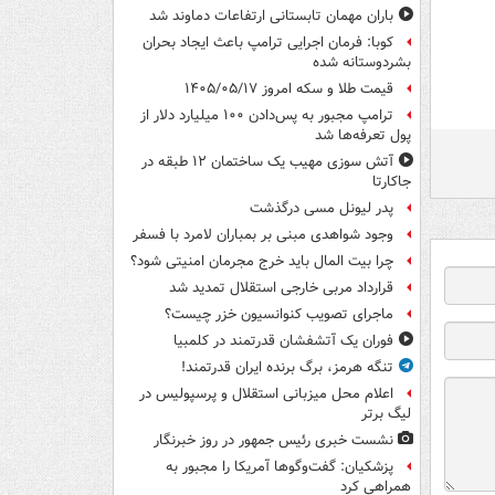
باران مهمان تابستانی ارتفاعات دماوند شد
کوبا: فرمان اجرایی ترامپ باعث ایجاد بحران
بشردوستانه شده
قیمت طلا و سکه امروز ۱۴۰۵/۰۵/۱۷
ترامپ مجبور به پس‌دادن ۱۰۰ میلیارد دلار از
پول تعرفه‌ها شد
آتش سوزی مهیب یک ساختمان ۱۲ طبقه در
جاکارتا
پدر لیونل مسی درگذشت
وجود شواهدی مبنی بر بمباران لامرد با فسفر
چرا بیت المال باید خرج مجرمان امنیتی شود؟
قرارداد مربی خارجی استقلال تمدید شد
ماجرای تصویب کنوانسیون خزر چیست؟
فوران یک آتشفشان قدرتمند در کلمبیا
تنگه هرمز، برگ برنده ایران قدرتمند!
اعلام محل میزبانی استقلال و پرسپولیس در
لیگ برتر
نشست خبری رئیس جمهور در روز خبرنگار
پزشکیان: گفت‌وگوها آمریکا را مجبور به
همراهی کرد