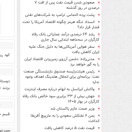
صعودی شدن قیمت نفت پس از افت ۷
درصدی در روز گذشته
پشت پرده التماس ترامپ به شرکت‌های نفتی
انسداد تنگه هرمز چگونه اقتصاد آمریکا را تحت
فشار قرار داد؟
رشد ۶۴ درصدی درآمد عملیاتی بانک رفاه
کارگران در سه‌ماهه ابتدایی سال جاری
سفر هوایی آمریکایی‌ها به دلیل جنگ علیه
ایران کاهش یافت
کود ری
مدنی‌زاده: دشمن آرزوی زمین‌زدن اقتصاد ایران
را به گور خواهد برد
رئیس هیئت‌رئیسه صندوق بازنشستگی صنعت
ی
نفت: برنامه‌ای برای انحلال هلدینگ اهداف وجود
دوستان
ندارد
بزنند ت
واکنش ایرانسل به ابهام درباره مصرف اینترنت
جهش بیش از ۳۳ برابری سود خالص بانک رفاه
کارگران در بهار ۱۴۰۵
ف
وزیر صمت عازم پاکستان شد
قسم حض
یمن ۶ نفتکش سعودی را به مارپیچ آفریقا
انداخت
قیمت نفت ۵ درصد کاهش یافت
il.com