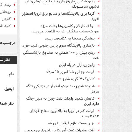
رکوردشکنی پیش‌فروش جدیدترین گوشی‌های
رشد اقتصادی 9 ماهه کشور11.6 د
تاشوی سامسونگ
روحانی: رشد اق
گرما برای پالایشگاه‌ها و منابع برق اروپا اضطرار
گازش ت
آفرید
کارشناس
توقف طولانی کامیون‌ها پشت مرز؛
صورت‌حساب سنگینی که به اقتصاد می‌رسد
پرشدگی سدها به ۵۸درصد رسید
برچسب‌ها
بازسازی پالایشگاه سوم پارس جنوبی کلید خورد
زیان بیش از ۱۰۰ همتی به صندوق‌ بازنشستگی
نفت
نظر شم
پاییز پرباران در راه ایران
قیمت جهانی طلا امروز ۱۵ مرداد
نام
کالابرگ ۳ گروه شارژ شد
شنیده شدن صدای دو انفجار در نزدیکی تنگه
ایمیل
هرمز
کاهش شدید واردات نفت چین به دلیل جنگ
نظر شما 
علیه ایران
قیمت گاز در اروپا به بالاترین سطح خود از
۲۰۲۳ رسید
وزیر صمت عازم قرقیزستان شد
افت صادرات نفت آمریکا به پایین‌ترین حجم در