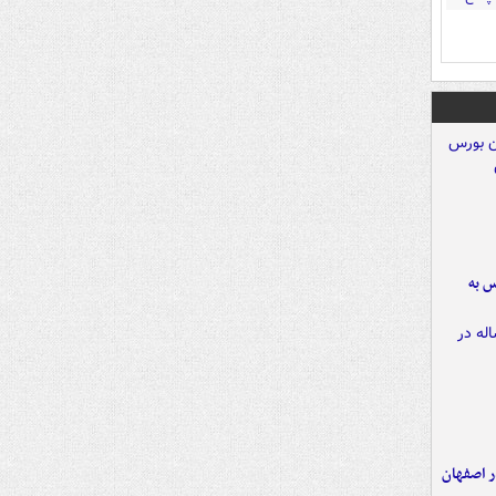
رس به
ده ۸ ساله در اصفهان