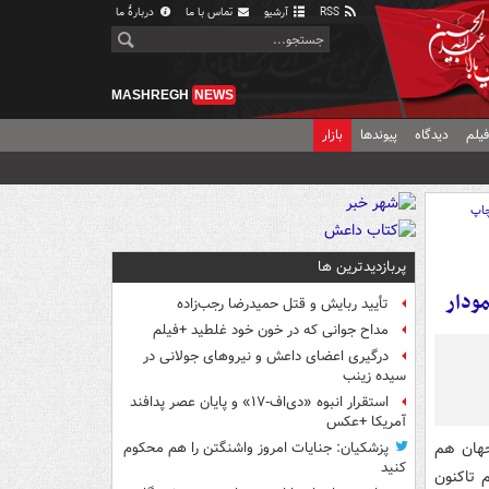
RSS
آرشیو
تماس با ما
دربارهٔ ما
MASHREGH
NEWS
یلم
دیدگاه
پیوندها
بازار
اپ
پربازدیدترین ها
تأیید ربایش و قتل حمیدرضا رجب‌زاده
مداح جوانی که در خون خود غلطید +فیلم
درگیری اعضای داعش و نیروهای جولانی در
سیده زینب
استقرار انبوه «دی‌اف‑۱۷» و پایان عصر پدافند
آمریکا +عکس
جهان هم
پزشکیان: جنایات امروز واشنگتن را هم محکوم
کنید
 تاکنون