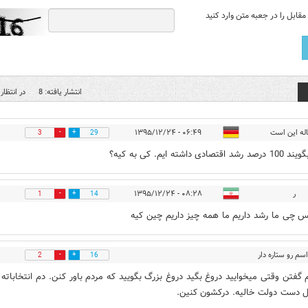
قابل را در جعبه متن وارد کنید
انتشار یافته: 8
در انتظار 
له این است
۰۶:۴۹ - ۱۳۹۵/۱۲/۲۴
3
29
قتصادی داشته ایم. کی به کیه؟
ر
۰۸:۲۸ - ۱۳۹۵/۱۲/۲۴
1
14
س چی ما رشد داریم ما همه چیز داریم چین کیه
سم رو ستاره دار
2
16
کردین!
۰۹:۰۱ - ۱۳۹۵/۱۲/۲۴
م گفتن وقتی میخوایید دروغ بگید دروغ بزرگ بگویید که مردم باور کنن. دم انتخاباته 
 دست دولت خالیه. درکشون کنین.