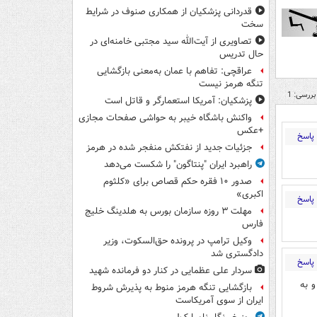
قدردانی پزشکیان از همکاری صنوف در شرایط
سخت
تصاویری از آیت‌الله سید مجتبی خامنه‌ای در
حال تدریس
عراقچی: تفاهم با عمان به‌معنی بازگشایی
تنگه هرمز نیست
بررسی: 1
پزشکیان: آمریکا استعمارگر و قاتل است
واکنش باشگاه خیبر به حواشی صفحات مجازی
+عکس
پاسخ
جزئیات جدید از نفتکش منفجر شده در هرمز
راهبرد ایران "پنتاگون" را شکست می‌دهد
صدور ۱۰ فقره حکم قصاص برای «کلثوم
اکبری»
پاسخ
مهلت ۳ روزه سازمان بورس به هلدینگ خلیج
فارس
وکیل ترامپ در پرونده حق‌السکوت، وزیر
دادگستری شد
پاسخ
سردار علی عظمایی در کنار دو فرمانده شهید
و به
بازگشایی تنگه هرمز منوط به پذیرش شروط
ایران از سوی آمریکاست