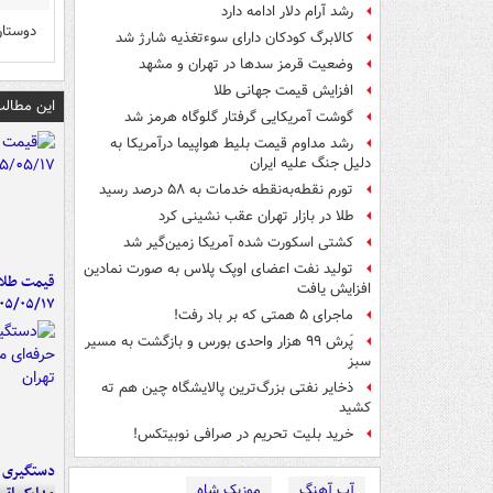
رشد آرام دلار ادامه دارد
دوستان
کالابرگ کودکان دارای سوءتغذیه شارژ شد
وضعیت قرمز سدها در تهران و مشهد
افزایش قیمت جهانی طلا
این مطالب
گوشت آمریکایی گرفتار گلوگاه هرمز شد
رشد مداوم قیمت بلیط هواپیما درآمریکا به
دلیل جنگ علیه ایران
تورم نقطه‌به‌نقطه خدمات به ۵۸ درصد رسید
طلا در بازار تهران عقب نشینی کرد
کشتی اسکورت شده آمریکا زمین‌گیر شد
تولید نفت اعضای اوپک پلاس به صورت نمادین
قیمت طلا 
افزایش یافت
۰۵/۰۵/۱۷
ماجرای ۵ همتی که بر باد رفت!
پَرش ۹۹ هزار واحدی بورس و بازگشت به مسیر
سبز
ذخایر نفتی بزرگ‌ترین پالایشگاه چین هم ته
کشید
خرید بلیت تحریم در صرافی نوبیتکس!
دستگیری ب
آپ آهنگ
موزیک شاه