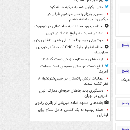
روز خبرنگار نامبارک!
حتی اوکراین هم به ترکیه حمله کرد
مسرور بارزانی: نمی خواهیم طرفی در
درگیری‌های منطقه باشیم
لحظه برخورد صاعقه به ساختمانی در نیویورک
هشدار نسبت به وفوع تندباد در تهران
خوشبینی بارسلونا به عملی شدن انتقال رودری
پاسخ
لحظه انفجار جایگاه CNG "صحنه" در دوربین
مداربسته
ترک ها روی ستاره بلژیکی دست گذاشتند
قطع دست عربستان سعودیِ تحت حمایت
پاسخ
آمریکا
عملیات ارتش پاکستان در خیبرپختونخوا؛ ۸
 عینک
نفر کشته شدند
دستگیری باند جاعلان حرفه‌ای مدارک اتباع
خارجی در تهران
جاده‌های مشهد آماده میزبانی از زائران رضوی
پاسخ
حمله روسیه به یک کشتی حامل سلاح برای
اوکراین
پاسخ