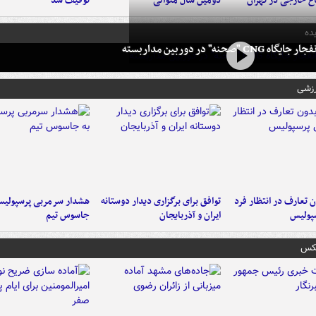
اع خارجی در تهران
دومین سال متوالی
توقیف شد
ده
 CNG "صحنه" در دوربین مداربسته
رزشی
 تعارف در انتظار فرد
توافق برای برگزاری دیدار دوستانه
هشدار سرمربی پرسپولیس
پولیس
ایران و آذربایجان
جاسوس تیم
عکس