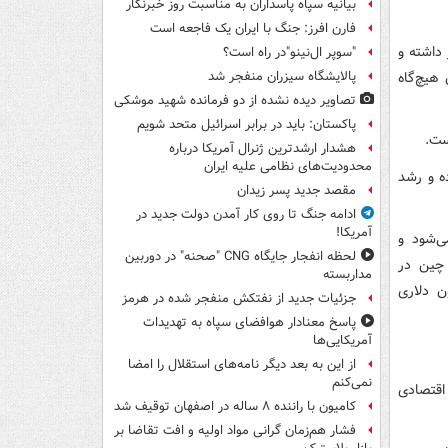
بیانیه سپاه پاسداران به مناسبت روز خبرنگار
فارن افرز: جنگ با ایران یک فاجعه است
ادی در سطح جهان را در 4 دهه اخیر داشته و
"سوپر ال‌نینو"در راه است؟
دی جهان تبدیل شده، از سال 1980 تاکنون هیچ‌گاه
پالایشگاه سیزران منفجر شد
تصاویر دیده‌ نشده از دو فرمانده شهید موشکی
پاکستان: باید در برابر اسرائیل متحد شویم
هشدار ارشدترین ژنرال آمریکا درباره
محدودیت‌های نظامی علیه ایران
ی 10 درصد تجربه نکرده و رشد
مقصد جدید پسر زیدان
ادامه جنگ تا روی کار آمدن دولت جدید در
آمریکا!
ی‌شود و
لحظه انفجار جایگاه CNG "صحنه" در دوربین
 چین در
مداربسته
ن دلاری
جزئیات جدید از نفتکش منفجر شده در هرمز
پاسخ معنادار هوافضای سپاه به تهدیدات
آمریکایی‌ها
از این به بعد دیگر نامه‌های استقلال را امضا
نمی‌کنم
اقتصادی
کامیون با راننده ۸ ساله در اصفهان توقیف شد
فشار هم‌زمان گرانی مواد اولیه و افت تقاضا بر