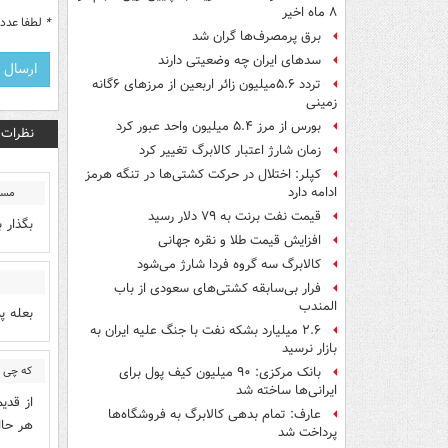
۸ ماه اخیر
*
لطفا عدد م
برق پرمصرف‌ها گران شد
سدهای ایران چه وضعیتی دارند
تردد ۵.۶میلیون زائر اربعین از مرزهای ۶گانه
زمینی
بورس از مرز ۵.۴ میلیون واحد عبور کرد
نظرات
زمان شارژ اعتبار کالابرگ تغییر کرد
کپلر: اختلال در حرکت کشتی‌ها در تنگه هرمز
ادامه دارد
مسا
قیمت نفت برنت به ۷۹ دلار رسید
بگذار بگویند 100 درصد رشد ا
افزایش قیمت طلا و نقره جهانی
کالابرگ سه گروه فردا شارژ می‌شود
فرار بی‌سابقه کشتی‌های سعودی از باب
المندب
بعله پ
۲.۶ میلیارد بشکه نفت با جنگ علیه ایران به
بازار نرسید
که چی ا
بانک مرکزی: ۹۰ میلیون کیف پول برای
ایرانی‌ها ساخته شد
از قدی
عارف: تمام بدهی کالابرگ به فروشگاه‌ها
هر حال
پرداخت شد