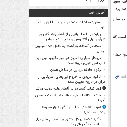
بازار پلاستیک
 15.7 درصدی در سه‌ماهه سوم
آخرین اخبار
 در سال
عمان: مذاکرات مثبت و سازنده با ایران ادامه
دارد
روایت رسانه اسرائیلی از فشار واشنگتن بر
4.4 درصد برآورد کرده است که
تل‌آویو برای آتش‌بس و خلع سلاح حماس
سکه در آستانه بازگشت به کانال ۱۸۸ میلیون
تومان
ادی جهان
دریادار سیاری: امروز هر خبر دقیق، تیری بر
قلب امپراطوری دروغ است
وقوع حادثه دریایی در ساحل عمان
تاکید الزیدی بر خروج نیروهای آمریکایی از
عراق در تاریخ تعیین شده
اعتراضات گسترده در آلمان علیه دولت مرتس
هشدار کانادا درباره عواقب تعرفه ۵۰ درصدی
آمریکا
نفوذ اطلاعاتی ایران در یگان فوق محرمانه
ارتش اسرائیل!
تأکید دادستان کل کشور بر انسجام ملی برای
مقابله با جنگ روانی دشمن