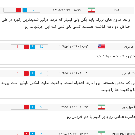
۱۰:۱۹ - ۱۳۹۵/۱۲/۲۴
123
1
7
واقعا دروغ های بزرگ باید بگن ولی اینبار که مردم درگیر شدیدترین رکورد در طی
حداقل دو دهه گذشته هستند کسی باور نمی کنه این چرندیات رو
کامران
۱۰:۰۲ - ۱۳۹۵/۱۲/۲۴
1
12
ختن پاش خوب رشد کرد
ک ایرانی
۱۱:۲۸ - ۱۳۹۵/۱۲/۲۴
0
6
ی که مدعی هستند این امارها اشتباه است، واقعیت ندارد، امکان ناپذیر است بروند
ا واقعیت ها را ببینند
امیل دور
۱۱:۳۷ - ۱۳۹۵/۱۲/۲۴
0
9
رت عباس رو باور کنیم یا دم خروس رو
۱۲:۳۶ - ۱۳۹۵/۱۲/۲۴
Hadi1921@gma
0
7