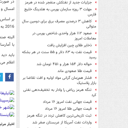
جزئیات جدید از نفتکش منفجر شده در هرمز
امسال و رشد 11.6 درصدی در 9ماهه امسال، ایران رکورددا
مهلت ۳ روزه سازمان بورس به هلدینگ خلیج
فارس
بر اساس 
کاهش ۳ درصدی مصرف برق برای دومین سال
2016 به چنین رشد اقتصادی دست نیافته است.
متوالی
صعود ۱۱۲ هزار واحدی شاخص بورس در
معاملات امروز
با آمارسا
ذخایر طلای چین افزایش یافت
قیمت نفت به ۸۳ دلار و ۵۵ سنت در هر بشکه
باید دید 
رسید
اعلام می‌
حواله دلار ۱۵۴ هزار و ۴۵۱ تومان شد
قیمت طلا صعودی ماند
فشار هم‌زمان گرانی مواد اولیه و افت تقاضا بر
بازار پلاستیک
تنگه هرمز ریاض را وادار به تخفیف‌دهی نفتی
کرد
قیمت جهانی نفت امروز ۱۶ مرداد
قیمت جهانی طلا امروز ۱۶ مرداد
ثبت تاریخی‌ترین کاهش تردد در تنگه هرمز
واردات نفت آمریکا از عربستان صفر شد
اخبار مرتب