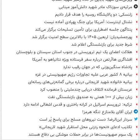
مرثیه‌ی سوزناک مادر شهید دانش‌آموز مینابی
زلنسکی: دو پالایشگاه روسیه را هدف قرار دادیم
نشنال اینترست: آمریکا برای جنگ پهپادی آماده نیست
پنتاگون جلسه اضطراری برای تأمین تسلیحات برگزار می‌کند
پورجمشیدیان: اربعین ۱۴۰۵ با بالاترین سطح امنیت برگزار شد
شرط جدید برای بازنشستگی اعلام شد
هلاکت اعضای یک تیم تروریستی در جنوب استان سیستان و بلوچستان
افشاگری هاآرتص درباره سفر فرستاده ویژه نتانیاهو به آمریکا
پادشاه سنگین‌وزنی که در جهان رقیب ندارد
بیانیه ۸ کشور عربی علیه تجاوزات رژیم صهیونیستی در غزه
بیانیه خانواده شهید لاریجانی درباره برخی گمانه‌زنی‌های رسانه‌ای
عربستان فرمانده ائتلاف دریایی چندملیتی را منصوب کرد
زیان بیش از ۱۰۰ همتی به صندوق‌ بازنشستگی نفت
ترکیه: تروریسم اسرائیل در کرانه باختری و قدس اشغالی ادامه دارد
ایران آقای بلامنازع تنگه هرمز!
سردار ابن‌الرضا: دست نیروهای مسلح برای پاسخ پُر است
تکذیب ادعای «نحوه ردزنی محل استقرار شهید لاریجانی»
یک‌ سوم صهیونیست‌ها در برابر حملات موشکی بی دفاع هستند