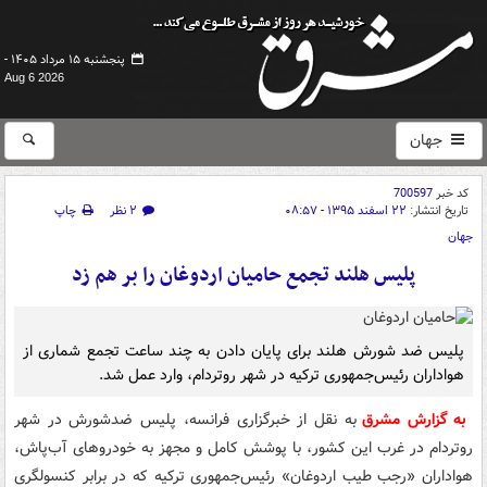
پنجشنبه ۱۵ مرداد ۱۴۰۵ -
Aug 6 2026
جهان
کد خبر
700597
تاریخ انتشار:
۲۲ اسفند ۱۳۹۵ - ۰۸:۵۷
۲ نظر
چاپ
جهان
پلیس هلند تجمع حامیان اردوغان را بر هم زد
پلیس ضد شورش هلند برای پایان دادن به چند ساعت تجمع شماری از
هواداران رئیس‌جمهوری ترکیه در شهر روتردام، وارد عمل شد.
به گزارش مشرق
به نقل از خبرگزاری فرانسه، پلیس ضدشورش در شهر
روتردام در غرب این کشور، با پوشش کامل و مجهز به خودروهای آب‌پاش،
هواداران «رجب طیب اردوغان» رئیس‌جمهوری ترکیه که در برابر کنسولگری