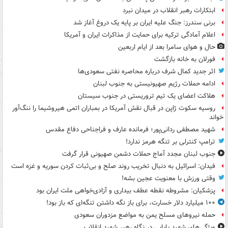
ابتکارات رهبر انقلاب در میدان نبرد
برنی سندرز: جنگ علیه ایران بر پایه یک دروغ آغاز شد
اعلام آمادگی ترکیه برای حمایت از مذاکرات ایران و آمریکا
حال و هوای سامرا بعد از ایام اربعین
فورلان به خانه بازگشت
اثر جدید کمال شرف درباره محاصره نفتی سعودی‌ها
ادامه حملات رژیم صهیونیستی به جنوب لبنان
هلاکت اعضای یک تیم تروریستی در جنوب سیستان
روسیه سکوت ژاپن در قبال نقش آمریکا در بمباران اتمی هیروشیما را ننگ‌آور
خواند
شهید مصطفی ردانی‌پور؛ فرمانده عارف و فراجناحی دفاع مقدس
ترامپ کنترلی بر تنگه هرمز ندارد!
جنوب لبنان مجدد آماج حملات دشمن صهیونی قرار گرفت
فیدان: اسرائیل به دنبال تخریب روند صلح و بی‌ثبات کردن سوریه و غزه است
وقتی ورزش با معنویت عجین بشه!
پزشکیان: مشروطه نقطه عطف بیداری و آزادی‌خواهی ملت ایران بود
۱۰۰ میلیارد دلار خسارت، برای باز نگه داشتن تنگه‌ای که باز بود!
حمله نیروهای مسلح یمن به مواضع مزدوران سعودی
ویژگی‌های شهید بابایی در نگاه رهبر شهید انقلاب