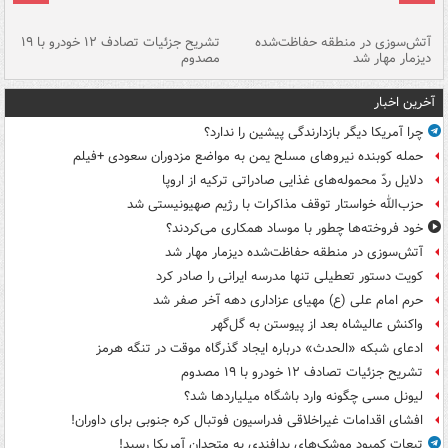
تصادف مرگبار در محور اهواز–شوش ۲
آتش‌سوزی در منطقه حفاظت‌شده
تشریح جزئیات تصادف ۱۲ خودرو با ۱۹
پا
دیزمار مهار شد
مصدوم
آخرین اخبار
چرا آمریکا دیگر بازدارندگی پیشین را ندارد؟
حمله کوبنده نیروهای مسلح یمن به مواضع مزدوران سعودی +فیلم
دلایل ردّ محموله‌های غذایی صادراتی ترکیه از اروپا
حزب‌الله خواستار توقف مذاکرات با رژیم صهیونیستی شد
خود فروخته‌ها چطور با موساد همکاری می‌کردند؟
آتش‌سوزی در منطقه حفاظت‌شده دیزمار مهار شد
کویت دستور تعطیلی تنها مدرسه ایرانی را صادر کرد
حرم امام علی (ع) مهیای عزاداری دهه آخر صفر شد
واکنش عالیشاه بعد از پیوستن به گل‌گهر
ادعای شبکه «الحدث» درباره ایجاد گذرگاه موقت در تنگه هرمز
تشریح جزئیات تصادف ۱۲ خودرو با ۱۹ مصدوم
لیونل مسی چگونه وارد باشگاه میلیاردها شد؟
افشای اقدامات غیراخلاقی فدراسیون فوتبال کره جنوبی برای داوران!
تبعات کمبود موشک‌های پدافندی به متحدان آمریکا رسید!