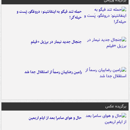
برگزیده ورزشی
حمله تند فیگو به اینفانتینو: دروغگو، پَست‌ و
حیله‌گر!
جنجال جدید نیمار در برزیل +فیلم
رامین رضاییان رسماً از استقلال جدا شد
برگزیده عکس
حال و هوای سامرا بعد از ایام اربعین