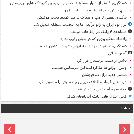
دستگیری ۸ نفر از اشرار مسلح شاخص و مرتبطین گروهک های تروریستی
موج بارش‌های تابستانه در راه ۱۱ استان
درگیری لفظی ترامپ و هگزث بر سر کمبود ذخایر موشکی
قرار بود ایران به زانو درآید، اما به ابرقدرت منطقه تبدیل شد!
مشاهده ۴ پلنگ در ارتفاعات میناب
پادشاه سنگین‌وزنی که در جهان رقیب ندارد
دستگیری ۶ نفر در بهشهر به اتهام تشویش اذهان عمومی
آهوی ایرانی
دشان از دست عربستان فرار کرد
ونس: ایرانی‌ها مذاکره‌کنندگان سرسختی هستند
دردسر جدید برای سرخپوشان
عربستان فرمانده ائتلاف دریایی چندملیتی را منصوب کرد
۸۰۰ سازۀ آمریکایی خاکستر شد
قابی زیبا از قلعه بابک آذربایجان شرقی
حوادث