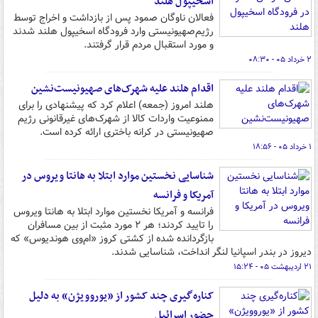
اسخیپول هلند
فعالان ناوگان صمود پس از بازداشت و اخراج توسط
رژیم‌صهیونیستی وارد فرودگاه اسخیپول هلند شدند
و مورد استقبال مردم قرار گرفتند.
۲ خرداد ۰۵ - ۰۸:۳۰
اقدام هلند علیه شهرک‌های صهیونیست‌نشین
هلند امروز (جمعه) اعلام کرد که پیشنهادی را برای
ممنوعیت واردات کالا از شهرک‌های غیرقانونی رژیم
صهیونیستی در کرانه باختری ارائه کرده است.
۱ خرداد ۰۵ - ۱۸:۵۶
شناسایی نخستین موارد ابتلا به هانتا ویروس در
آمریکا و فرانسه
فرانسه و آمریکا نخستین موارد ابتلا به هانتا ویروس
را تایید کردند؛ هر ۲ مورد مثبت از بین مسافران
بازگردانده شده از کشتی کروز «ام‌وی هوندیوس» که
دیروز در بندر اسپانیا لنگر انداخت، شناسایی شدند.
۲۱ اردیبهشت ۰۵ - ۱۵:۲۴
کناره‌گیری چند کشور از «یوروویژن» به دلیل
حضور اسرائیل