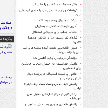
ونگر هم پشت اینفانتینو را خالی کرد
تورنمنت چهار جانبه در بصره با حضور تیم ملی
ایران
بازگشت والیبال روسیه به VNL
حمله تند ف
آخرین فرصت استقلال به رضاییان
دروغگو، پَ
انتخاب جذاب برای کاپیتانی استقلال
قرارداد یک میلیون دلاری بازیکن صدهزار
برگزیده 
دلاری!
علوی: قلعه‌نویی هفته آینده برنامه‌های تیم
ملی را ارائه می‌دهد
تراِشتگن دروازه‌بان جدید آژاکس شد
واکنش فدراسیون به احتمال انتخاب جانشین
برای قلعه‌نویی
اعلام رای کمیته استیناف در پرونده دیدار
برداشت بر
گل‌گهر و چادرملو
در سوادکو
واکنش فیفا به درخواست کمک اینفانتینو از
ترامپ
برد تراکتور در دیدار تدارکاتی مقابل مس
شهربابک
واکنش طاهری و ایری به ماجرای حضور در