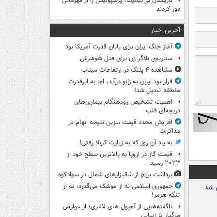
بازیکنان بی‌کیفیت، پرسپولیس را از قهرمانی
دور کردند
آخرین اخبار
آغاز جنگ ایران برای پایان قدرت آمریکا بود
سناریوی بلاگر زن برای قتل شوهرش
مشاهده ۴ پلنگ در ارتفاعات میناب
قرار بود ایران به زانو درآید، اما به ابرقدرت
منطقه تبدیل شد!
اهمیت تشخیص زودهنگام بیماری‌های
دریچه‌ای قلب
افزایش مجدد قیمت بنزین نتیجه ابهام در
مذاکرات
به یاد آن روز که به زیارت کربلا رفتی!
قیمت گاز در اروپا به بالاترین سطح خود از
۲۰۲۳ رسید
برداشت برنج از شالیزارهای شمال در سوادکوه
جمهوری اسلامی نه از موشک می‌گذرد، نه از
تنگه هرمز!
ناگفته‌هایی از آمپول های لاغری؛ از عوارض
مرگبار تا زیبایی