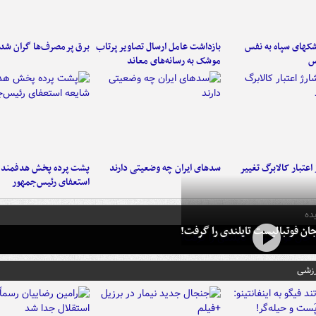
کهای سپاه به نفس
بازداشت عامل ارسال تصاویر پرتاب
برق پرمصرف‌ها گران شد
س
موشک به رسانه‌های معاند
اعتبار کالابرگ تغییر
سدهای ایران چه وضعیتی دارند
پشت پرده پخش هدفمند ش
استعفای رئیس‌جمهور
ده
ان فوتبالیست تایلندی را گرفت!
رزشی