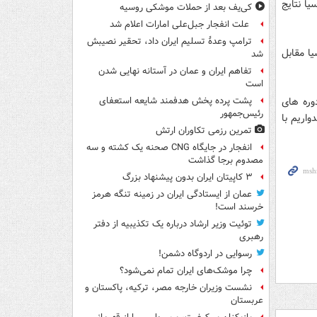
یا نتایج
کی‌یف بعد از حملات موشکی روسیه
علت انفجار جبل‌علی امارات اعلام شد
ترامپ وعدۀ تسلیم ایران داد، تحقیر نصیبش
یا مقابل
شد
تفاهم ایران و عمان در آستانه نهایی شدن
است
دوره های
پشت پرده پخش هدفمند شایعه استعفای
رئیس‌جمهور
واریم با
تمرین رزمی تکاوران ارتش
انفجار در جایگاه CNG صحنه یک کشته و سه
مصدوم برجا گذاشت
۳ کاپیتان ایران بدون پیشنهاد بزرگ
عمان از ایستادگی ایران در زمینه تنگه هرمز
خرسند است!
توئیت وزیر ارشاد درباره یک تکذیبیه از دفتر
رهبری
رسوایی در اردوگاه دشمن!
چرا موشک‌های ایران تمام نمی‌شود؟
نشست وزیران خارجه مصر، ترکیه، پاکستان و
عربستان