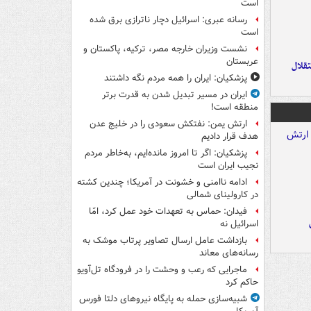
است
رسانه عبری: اسرائیل دچار ناترازی برق شده
است
نشست وزیران خارجه مصر، ترکیه، پاکستان و
عربستان
تقلال
پزشکیان: ایران را همه مردم نگه داشتند
ایران در مسیر تبدیل شدن به قدرت برتر
منطقه است!
ارتش یمن: نفتکش سعودی را در خلیج عدن
هدف قرار دادیم
پزشکیان: اگر تا امروز مانده‌ایم، به‌خاطر مردم
نجیب ایران است
ادامه ناامنی و خشونت در آمریکا؛ چندین کشته
در کارولینای شمالی
فیدان: حماس به تعهدات خود عمل کرد، امّا
اسرائیل نه
بازداشت عامل ارسال تصاویر پرتاب موشک به
رسانه‌های معاند
ماجرایی که رعب و وحشت را در فرودگاه تل‌آویو
حاکم کرد
شبیه‌سازی حمله به پایگاه نیروهای دلتا فورس