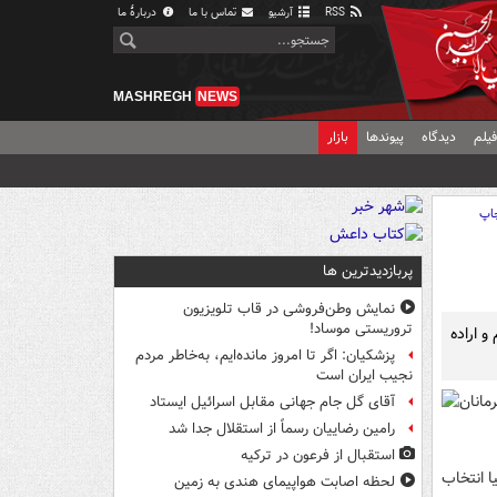
RSS
آرشیو
تماس با ما
دربارهٔ ما
MASHREGH
NEWS
یلم
دیدگاه
پیوندها
بازار
اپ
پربازدیدترین ها
نمایش وطن‌فروشی در قاب تلویزیون
تروریستی موساد!
 و اراده
پزشکیان: اگر تا امروز مانده‌ایم، به‌خاطر مردم
نجیب ایران است
مانان
آقای گل جام جهانی مقابل اسرائیل ایستاد
رامین رضاییان رسماً از استقلال جدا شد
استقبال از فرعون در ترکیه
یکن سال آسیا انتخاب
لحظه اصابت هواپیمای هندی به زمین