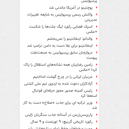
پرسپولیس
پوچتینو در آمریکا ماندنی شد
واکنش رسمی پرسپولیس به شایعه تغییرات
مدیریتی
اسپک فضایی رکورد لیگ ملت‌ها را شکست
+عکس
والدانو: اینفانتینو را نمی‌بخشم
اینفانتینو برای بقا دست به دامن ترامپ شد
دروازه‌بان سابق پرسپولیس به صنعت‌نفت
پیوست
رامین رضاییان همه نشانه‌های استقلال را پاک
کرد! +عکس
مربیان ایرانی را در چرخ گوشت انداختیم
آزادکاران دعوت شده به اردوی تیم ملی کشتی
رئیس کمیته صدور مجوز حرفه‌ای فوتبال
استعفا کرد
وزیر ترکیه ای برای جذب «صلاح» دست به کار
شد
پاری‌سن‌ژرمن در آستانه جذب سنگربان ژاپنی
رکورد تاریخی گربیچ؛ ۹ تورنمنت و ۹ مدال
مورینیو خواهان حفظ تمام ستاره‌هایش شد