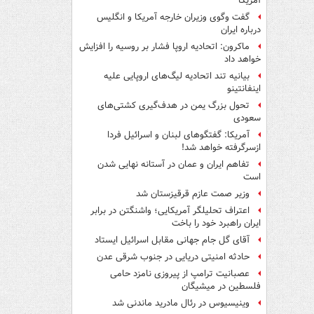
آمریکا
گفت وگوی وزیران خارجه آمریکا و انگلیس
درباره ایران
ماکرون: اتحادیه اروپا فشار بر روسیه را افزایش
خواهد داد
بیانیه تند اتحادیه لیگ‌های اروپایی علیه
اینفانتینو
تحول بزرگ یمن در هدف‌گیری کشتی‌های
سعودی
آمریکا: گفتگوهای لبنان و اسرائیل فردا
ازسرگرفته خواهد شد!
تفاهم ایران و عمان در آستانه نهایی شدن
است
وزیر صمت عازم قرقیزستان شد
اعتراف تحلیلگر آمریکایی؛ واشنگتن در برابر
ایران راهبرد خود را باخت
آقای گل جام جهانی مقابل اسرائیل ایستاد
حادثه امنیتی دریایی در جنوب شرقی عدن
عصبانیت ترامپ از پیروزی نامزد حامی
فلسطین در میشیگان
وینیسیوس در رئال مادرید ماندنی شد