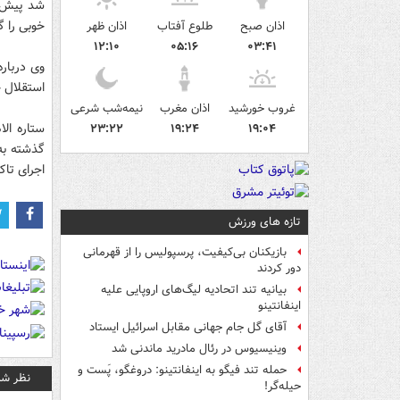
شد پیش از
خوبی را گ
اذان صبح
طلوع آفتاب
اذان ظهر
۱۲:۱۰
۰۵:۱۶
۰۳:۴۱
وی درباره
استقلال خ
غروب خورشید
اذان مغرب
نیمه‌شب شرعی
ستاره الا
۲۳:۲۲
۱۹:۲۴
۱۹:۰۴
گذشته به 
اجرای تاک
تازه های ورزش
بازیکنان بی‌کیفیت، پرسپولیس را از قهرمانی
دور کردند
بیانیه تند اتحادیه لیگ‌های اروپایی علیه
اینفانتینو
آقای گل جام جهانی مقابل اسرائیل ایستاد
وینیسیوس در رئال مادرید ماندنی شد
حمله تند فیگو به اینفانتینو: دروغگو، پَست‌ و
نظر شم
حیله‌گر!