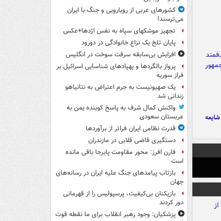
کشورهای عربی از رویارویی و جنگ با ایران
می‌ترسند!
تجهیز موشکهای سپاه به نفس اژدها+عکس
پایان تلخ یک نزاع خانوادگی در دورود
افزایش بی‌سابقه سرقت سوخت در انگلیس
پرواز بالگردها و پهپادهای شناسایی اسرائیل بر
فراز سوریه
یک صهیونیست به جرم اعتراض به نتانیاهو
زندانی شد
واکنش کمال شرف به پاسخ کوبنده یمن به
ایعه
عربستان سعودی
قدرت نظامی ایران فراتر از برآوردها
دستگیری قاضی قلابی در مازندران
فارن افرز: محور مقاومت پابرجا باقی مانده
است
بازتاب پیامدهای جنگ علیه ایران در رسانه‌های
جهان
بازیکنان بی‌کیفیت، پرسپولیس را از قهرمانی
دور کردند
پزشکیان: وجود رهبر انقلاب برای ما نقطه قوت