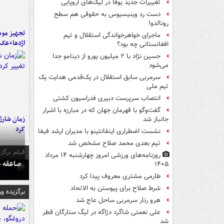
تغییرات جدید یوفا در لیگ‌های اروپایی
دست رد وینیسیوس به حقوقی هم سطح
رونالدو!
تجهیز موش
ماجرای خواهرخواندگی استقلال و تیم
اژدها+عک
افغانستانی چه بود؟
حسین نژاد با ۲ میلیون یورو از دینامو جدا
می‌شود
سرمربی سابق استقلال در یک‌قدمی هدایت یک
تیم ملی
انتصاب سرپرست دبیری فدراسیون کشتی
گفت‌وگو با قهرمان جهان که در مبارزه با اشرار
زمان شارژ 
جانباز شد
کرد
نشست اضطراری اینفانتینو با مدیران ارشد فیفا
تیم بعدی محمد صلاح مشخص شد
فیلم برگزی
روزنامه‌های ورزشی امروز چهارشنبه ۱۴ مرداد
صاعقه ج
۱۴۰۵
طارمی مشتری معروف پیدا کرد
شرط صلاح برای پیوستن به الاتحاد
برگزیده و
هرو رنار سرمربی ساحل عاج شد
علی نعمتی شاگرد دژاگه در لیگ ستارگان قطر
شد