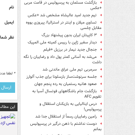
بازگشت مسلمان به پرسپولیس در قامت مربی
نام
+عکس
تیم جدید امید عالیشاه مشخص شد +عکس
ایمیل
تساوی میلان و اینتر در استرالیا/ پیروزی یووه
مقابل چلسی
۳ کاپیتان ایران بدون پیشنهاد بزرگ
نظر شما 
دیدار سفیر ژاپن با رییس کمیته ملی المپیک
جنجال جدید نیمار در برزیل +فیلم
می‌شد به آسانی کمتر پول داد و رضاییان را نگه
داشت
سرمربی تیم ملی عراق ماندنی شد
*
لطفا عدد م
جلسه سرنوشت‌ساز بارسلونا برای جذب آلوارز
صعود هانیه رستمیان به رده پنجم جهان
بازگشت جام باشگاههای فوتسال آسیا به
تقویم AFC
درس ایتالیایی‌ به بازیکنان استقلال و
این مطالب
پرسپولیس!
رامین رضاییان رسماً از استقلال جدا شد
دوست نداشتم با ذهن درگیر در پرسپولیس
بمانم