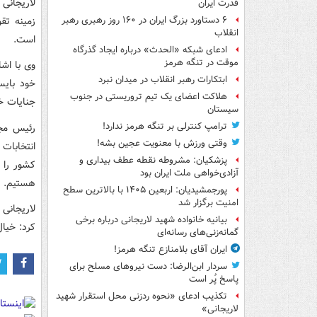
لاریجانی
قدرت ایران
زمینه تق
۶ دستاورد بزرگ ایران در ۱۶۰ روز رهبری رهبر
انقلاب
است.
ادعای شبکه «الحدث» درباره ایجاد گذرگاه
موقت در تنگه هرمز
وی با اش
ابتکارات رهبر انقلاب در میدان نبرد
خود بای
هلاکت اعضای یک تیم تروریستی در جنوب
جنایات خ
سیستان
ترامپ کنترلی بر تنگه هرمز ندارد!
رئیس مجل
وقتی ورزش با معنویت عجین بشه!
پزشکیان: مشروطه نقطه عطف بیداری و
کشور را ت
آزادی‌خواهی ملت ایران بود
هستیم.
پورجمشیدیان: اربعین ۱۴۰۵ با بالاترین سطح
امنیت برگزار شد
لاریجانی 
بیانیه خانواده شهید لاریجانی درباره برخی
کرد: خیا
گمانه‌زنی‌های رسانه‌ای
ایران آقای بلامنازع تنگه هرمز!
سردار ابن‌الرضا: دست نیروهای مسلح برای
پاسخ پُر است
تکذیب ادعای «نحوه ردزنی محل استقرار شهید
لاریجانی»