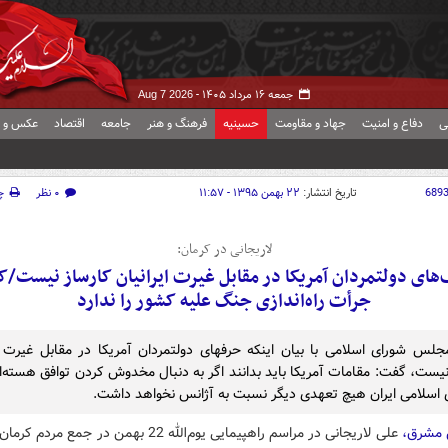
جمعه ۱۶ مرداد ۱۴۰۵ -
Aug 7 2026
ی
دفاع و امنیت
جهاد و مقاومت
حسینیه
فرهنگ و هنر
جامعه
اقتصاد
عکس و ف
689
تاریخ انتشار:
۲۲ بهمن ۱۳۹۵ - ۱۱:۵۷
۰ نظر
چ
لاریجانی در کرمان:
های دولتمردان آمریکا در مقابل غیرت ایرانیان کارساز نیست/
جرأت راه‌اندازی جنگ علیه کشور را ندارد
لس شورای اسلامی با بیان اینکه حرفهای دولتمردان آمریکا در مقابل غیرت ای
نیست، گفت: مقامات آمریکا باید بدانند اگر به دنبال مخدوش کردن توافق هسته‌
اسلامی ایران هیچ تعهدی دیگر نسبت به آژانس نخواهد داشت.
 مشرق،
علی لاریجانی در مراسم راهپیمایی یوم‌الله 22 بهمن در جمع مرد