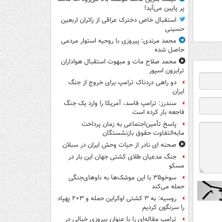
پر پایین می‌آید!
استقبال خاص دخترک عراقی از زائران اربعین
حسینی
محمد مرندی: پیروزی با روحیه استوار مردمی
حاصل شده
محمد صلاح مات و مبهوت استقبال هواداران
ترابزون اسپور
دو راهی دردناک ترامپ برای خروج از جنگ
ایران
سندرز: ترامپ فاسد، آمریکا را وارد یک جنگ
فاجعه بار کرده است
پاسخ تأمین‌اجتماعی به زمان پرداخت
مابه‌التفاوت حقوق بازنشستگان
صحنه ای نادر از حیات وحش ایران در سبلان
جنگ مدعیان طلای کشتی جهان این بار در
مسکو
سوخو۳۵ با این موشک‌ها به ناوهای‌جنگی
حمله می‌کند
روسیه: به ۳ کشتی اوکراین حمله و ۲۰۳ پهپاد
را سرنگون کردیم
ترامپ مقاله‌ای را با عنوان پیروزی خیالی در