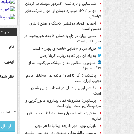
شناسایی و بازداشت ۲۱مزدور موساد در کرمان
تهاتر ۱۶۷۳ میلیارد تومان از اموال شرکت‌های
تراستی
آجورلو: ایجاد دوقطبی «جنگ و صلح‌» بازی
دشمن است
نظر شم
سفیر ایران در ژاپن: همان فاجعه هیروشیما در
حال تکرار است
نام
فریاد مردم «فدایی خامنه‌ای بودن» است
به یاد آن روز که به زیارت کربلا رفتی!
ایمیل
جمهوری اسلامی نه از موشک می‌گذرد، نه از
تنگه هرمز!
پزشکیان: اگر تا امروز مانده‌ایم، به‌خاطر مردم
نظر شما 
نجیب ایران است
تفاهم ایران و عمان در آستانه نهایی شدن
است
پزشکیان: مشروطه نماد بیداری، قانون‌گرایی و
مردم‌سالاری ملت ایران است
*
لطفا عدد م
بقائی: برنامه‌ای برای سفر به قطر و پاکستان
نداریم
رایزنی وزیر امور خارجه ایتالیا با عراقچی
بررسی چالش‌های جمعیتی در چهارمین جلسه