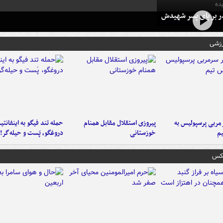
ده
در بر پای پسر شهیدش
رزشی
ربی پرسپولیس به
پیروزی استقلال مقابل همنام
حمله تند فیگو به اینفانتین
م
خوزستانی
دروغگو، پَست‌ و حیله‌گر!
عکس