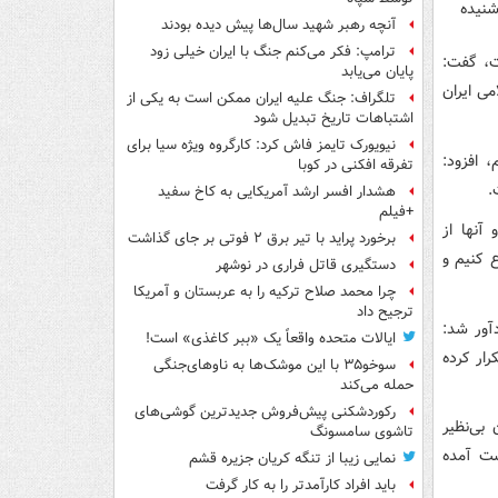
شنیده
آنچه رهبر شهید سال‌ها پیش دیده بودند
ترامپ: فکر می‌کنم جنگ با ایران خیلی زود
ست، گفت:
پایان می‌یابد
ی ایران
تلگراف: جنگ علیه ایران ممکن است به یکی از
اشتباهات تاریخ تبدیل شود
نیویورک تایمز فاش کرد: کارگروه ویژه سیا برای
 افزود:
تفرقه افکنی در کوبا
.
هشدار افسر ارشد آمریکایی به کاخ سفید
+فیلم
 آنها از
برخورد پراید با تیر برق ۲ فوتی بر جای گذاشت
 کنیم و
دستگیری قاتل فراری در نوشهر
چرا محمد صلاح ترکیه را به عربستان و آمریکا
ترجیح داد
آور شد:
ایالات متحده واقعاً یک «ببر کاغذی» است!
رار کرده
سوخو۳۵ با این موشک‌ها به ناوهای‌جنگی
حمله می‌کند
رکوردشکنی پیش‌فروش جدیدترین گوشی‌های
بی‌نظیر
تاشوی سامسونگ
ست آمده
نمایی زیبا از تنگه کریان جزیره قشم
باید افراد کارآمدتر را به کار گرفت