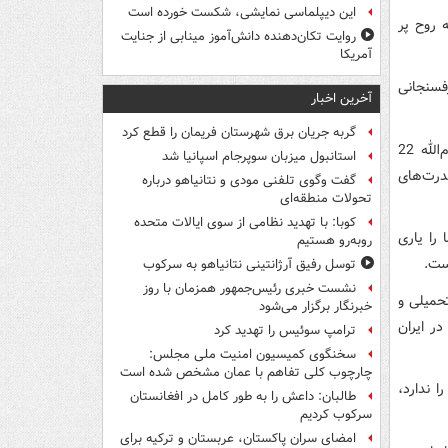
این دیپلماسی نمایشی، شکست خورده است
ه روح پر
روایت تکان‌دهنده دانش‌آموز مینابی از جنایت
آمریکا
فسنجانی
آخرین اخبار
گربه جریان برق شهرستان فریمان را قطع کرد
رئیس مجلس شورای اسلامی با اشاره به حضور گسترده مردم در مراسم راهپیمایی یوم‌الله 22
استانبول میزبان سوپرجام اسپانیا شد
درت‌های
گفت وگوی تلفنی مودی و نتانیاهو درباره
تحولات منطقه‌ای
کوبا: با تهدید نظامی از سوی ایالات متحده
 را یاری
روبه‌رو هستیم
است.
توسل رفیق آرژانتینی نتانیاهو به سرکوب
نشست خبری رئیس‌جمهور همزمان با روز
حمیلی و
خبرنگار برگزار می‌شود
ر ایران
ترامپ سوئیس را تهدید کرد
سخنگوی کمیسیون امنیت ملی مجلس:
چارچوب کلی تفاهم با عمان مشخص شده است
 ندارد،
طالبان: داعش را به طور کامل در افغانستان
سرکوب کردیم
امضای سران پاکستان، عربستان و ترکیه برای