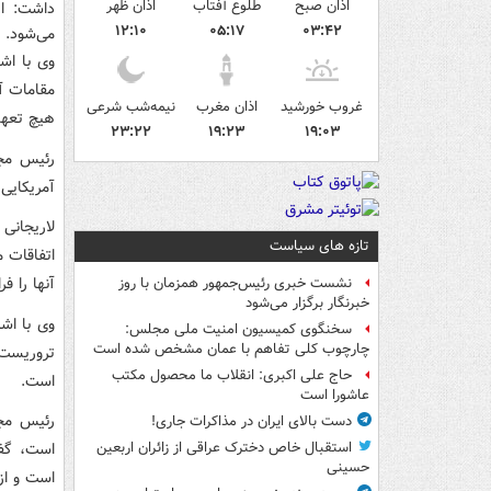
اذان صبح
طلوع آفتاب
اذان ظهر
داشت: ای
۱۲:۱۰
۰۵:۱۷
۰۳:۴۲
می‌شود.
وی با اشا
مقامات آ
غروب خورشید
اذان مغرب
نیمه‌شب شرعی
هیچ تعهد
۲۳:۲۲
۱۹:۲۳
۱۹:۰۳
رئیس مجل
آمریکایی‌
لاریجانی 
تازه های سیاست
اتفاقات 
آنها را ف
نشست خبری رئیس‌جمهور همزمان با روز
خبرنگار برگزار می‌شود
وی با اش
سخنگوی کمیسیون امنیت ملی مجلس:
چارچوب کلی تفاهم با عمان مشخص شده است
تروریست‌ه
حاج علی اکبری: انقلاب ما محصول مکتب
است.
عاشورا است
رئیس مجل
دست بالای ایران در مذاکرات جاری!
است، گفت
استقبال خاص دخترک عراقی از زائران اربعین
حسینی
است و از