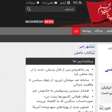
RSS
آرشیو
تماس با ما
دربارهٔ ما
MASHREGH
NEWS
یلم
دیدگاه
پیوندها
بازار
اپ
پربازدیدترین ها
کسی
پدر شاهرودی پس از قتل پسرش، جسد را در
چاه مخفی کرد
سامانه ضد موشکی لیزری؛ از بلوف سیاسی تا
واقعیت میدانی
رانیان
هشدار سرمربی پرسپولیس به جاسوس تیم
ای است
توقف طولانی کامیون‌ها پشت مرز؛
صورت‌حساب سنگینی که به اقتصاد می‌رسد
تصاویر جدید از پهپادهای منهدم‌شده آمریکا
م کرمان اظهار
توسط سپاه