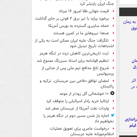
جنگ ایران بازنشر کرد
قیمت جهانی طلا امروز ۱۶ مرداد
برخورد پراید با تیر برق ۲ فوتی بر جای گذاشت
حمله سایبری گسترده به بورس آمریکا
صنعا: نیروهای ما در کمین‌ هستند
تلگراف: جنگ علیه ایران ممکن است به یکی از
اشتباهات تاریخ تبدیل شود
ثبت تاریخی‌ترین کاهش تردد در تنگه هرمز
مان
تنظیم قولنامه برای اسناد سبزرنگ ممنوع شد
وق
شروع تلخ مدافع تیم ملی پس از جدایی از
پرسپولیس
امضای توافق دفاعی بین عربستان، ترکیه و
پاکستان
۱۰ خوشحالی گل زودتر از موعد
ایتالیا خرید رادار اسرائیلی را متوقف کرد
واردات نفت آمریکا از عربستان صفر شد
اجازه باز شدن مسیر دوم در تنگه هرمز را
یراندازی
نخواهیم داد
فیلم
درخواست عامری برای تعویق عملیات
انتقام‌جویانه علیه عربستان