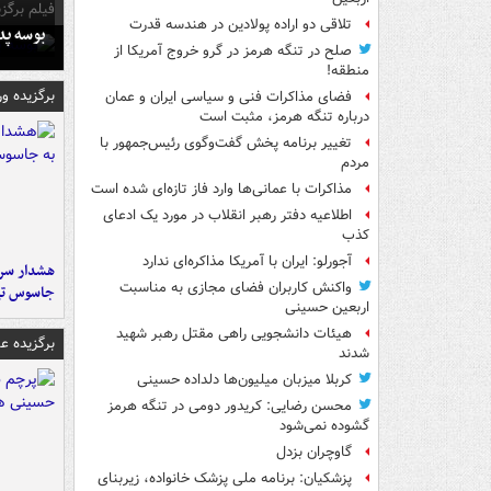
فیلم برگزی
تلاقی دو اراده پولادین در هندسه قدرت
بوسه‌ پ
صلح در تنگه هرمز در گرو خروج آمریکا از
منطقه!
برگزیده و
فضای مذاکرات فنی و سیاسی ایران و عمان
درباره تنگه هرمز، مثبت است
تغییر برنامه پخش گفت‌وگوی رئیس‌جمهور با
مردم
مذاکرات با عمانی‌ها وارد فاز تازه‌ای شده است
اطلاعیه دفتر رهبر انقلاب در مورد یک ادعای
کذب
آجورلو: ایران با آمریکا مذاکره‌ای ندارد
هشدار سرم
واکنش کاربران فضای مجازی به مناسبت
جاسوس تی
اربعین حسینی
هیئات دانشجویی راهی مقتل رهبر شهید
برگزیده 
شدند
کربلا میزبان میلیون‌ها دلداده حسینی
محسن رضایی: کریدور دومی در تنگه هرمز
گشوده نمی‌شود
گاوچران بزدل
پزشکیان: برنامه ملی پزشک خانواده، زیربنای