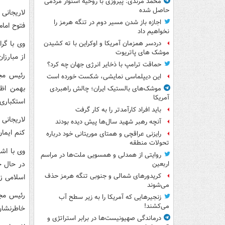
محمد مرندی: پیروزی با روحیه استوار مردمی
حاصل شده
لاریجانی 
اجازه باز شدن مسیر دوم در تنگه هرمز را
فتوح امام
نخواهیم داد
وی با گر
دردسر همزمان آمریکا و اوکراین با ته کشیدن
موشک های پاتریوت
از مبارزا
حماقت ترامپ با ذخایر انرژی جهان چه کرد؟
این دیپلماسی نمایشی، شکست خورده است
بهمن اظه
موشک‌های بالستیک ایران؛ چالش راهبردی
آمریکا
استکباری 
باید افراد کارآمدتر را به کار گرفت
لاریجانی 
آنچه رهبر شهید سال‌ها پیش دیده بودند
کنم ایمان
رایزنی عراقچی و همتای موریتانی خود درباره
تحولات منطقه
وی با اش
روایتی از همدلی و همسویی ملت‌ها در مراسم
در حال ح
اربعین
کریدورهای شمالی و جنوبی تنگه هرمز حذف
اسلامی ز
می‌شوند
رئیس مجل
زنجیرهایی که آمریکا را به زیر سطح آب
می‌کشند!
خاطرنشان
درماندگی صهیونیست‌ها در برابر استراتژی و