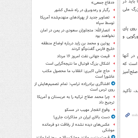
باید در
«دفاع جمعی»
زرگ ملی
رگبار و رعدوبرق در راه شمال کشور
تصاویر جدید از پهپادهای منهدم‌شده آمریکا
توسط سپاه
روی پای
انصارالله: متجاوزان سعودی در یمن در امان
گویی و
نخواهند بود
پوتین و محمد بن زاید درباره اوضاع منطقه
خلیج فارس گفت‌وگو کردند
در آنها
قیمت جهانی نفت امروز ۱۶ مرداد
رمایشی دارند، افزود: در بحث هسته‌ای 12 سال است که
اشکال بزرگ فوتبال ما نتیجه‌گرایی است
حاج علی اکبری: انقلاب ما محصول مکتب
صلح‌آمیز
عاشورا است
افشاگری برادرزاده ترامپ: تمام تصمیم‌هایش از
روی ترس است
د، تأکید
چرا محمد صلاح ترکیه را به عربستان و آمریکا
ترجیح داد
وقوع انفجار مهیب در مسکو
دست بالای ایران در مذاکرات جاری!
عکس‌های دیده نشده از رفاقت دو فرمانده‌
موشکی
قیمت بنزین مانند موشک بالا می‌رود اما مانند