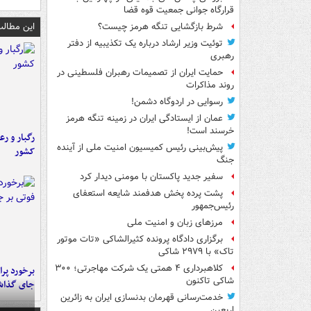
قرارگاه جوانی جمعیت قوه قضا
این مطالب
شرط بازگشایی تنگه هرمز چیست؟
توئیت وزیر ارشاد درباره یک تکذیبیه از دفتر
رهبری
حمایت ایران از تصمیمات رهبران فلسطینی در
روند مذاکرات
رسوایی در اردوگاه دشمن!
عمان از ایستادگی ایران در زمینه تنگه هرمز
خرسند است!
رگبار و رع
پیش‌بینی رئیس کمیسیون امنیت ملی از آینده
کشور
جنگ
سفیر جدید پاکستان با مومنی دیدار کرد
پشت پرده پخش هدفمند شایعه استعفای
رئیس‌جمهور
مرزهای زبان و امنیت ملی
برگزاری دادگاه پرونده کثیرالشاکی «تات موتور
تاک» با ۲۹۷۹ شاکی
کلاهبرداری ۴ همتی یک شرکت مهاجرتی؛ ۳۰۰
شاکی تاکنون
جای گذا
خدمت‌رسانی قهرمان بدنسازی ایران به زائرین
اربعین