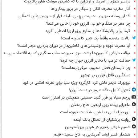
دردسر همزمان آمریکا و اوکراین با ته کشیدن موشک های پاتریوت
آثار مخرب مصرف الکل و سیگار در بروز بیماری‌ها
اذعان رسانه صهیونیست به موج بی‌سابقه فرار از سرزمین‌های اشغالی
چرا مغز در هنگام خواب، انرژی خود را خالی می‌کند؟
گرما برای پالایشگاه‌ها و منابع برق اروپا اضطرار آفرید
ایالات متحده واقعاً یک «ببر کاغذی» است!
آیا مصرف قهوه و نوشیدنی‌های کافئین‌دار در دوران بارداری مجاز است؟
توقف طولانی کامیون‌ها پشت مرز؛ صورت‌حساب سنگینی که به اقتصاد می‌رسد
حماقت ترامپ با ذخایر انرژی جهان چه کرد؟
چرا تابستان فصل محبوب میکروب‌هاست؟
دستگیری قاتل فراری در نوشهر
نیویورک تایمز فاش کرد: کارگروه ویژه سیا برای تفرقه افکنی در کوبا
کنترل کامل تنگه هرمز در دست ایران!
پرچم سیاه بر فراز گنبد حسینی همچنان در اهتزاز است
ماجرای پیاده روی اربعین حاج رمضان
این دیپلماسی نمایشی، شکست خورده است
روایت پزشکیان از انحلال بانک آینده
شمیم خوش رضوی در هوای بین‌الحرمین
هشدار افسر ارشد آمریکایی به کاخ سفید +فیلم