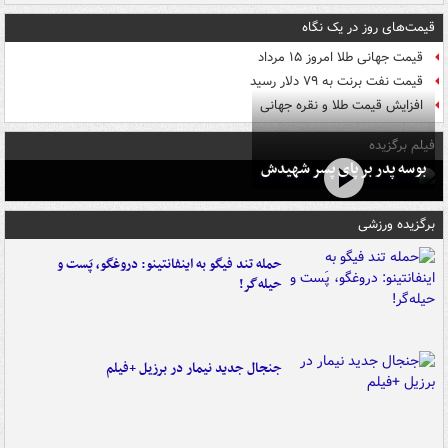
قیمت‌های روز در یک نگاه
قیمت جهانی طلا امروز ۱۵ مرداد
قیمت نفت برنت به ۷۹ دلار رسید
افزایش قیمت طلا و نقره جهانی
فیلم برگزیده
بوسه‌ پدر بر پای پسر شهیدش
برگزیده ورزشی
حمله تند فیگو به اینفانتینو: دروغگو، پَست‌ و
حیله‌گر!
جنجال جدید نیمار در برزیل +فیلم