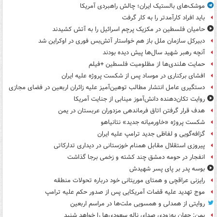
موشک‌های بالستیک ایران؛ چالش راهبردی آمریکا
باید افراد کارآمدتر را به کار گرفت
حامیان فلسطین در مکزیک پرچم اسرائیل را به آتش کشیدند
دبیرکل سازمان ملل باز هم خواستار آتش‌بس فوری در اوکراین شد
آنچه رهبر شهید سال‌ها پیش دیده بودند
حمایت هلندی‌ها از مظلومیت فلسطین +فیلم
افشای برکناری در موساد پس از شکست پروژه علیه ایران
دستگیری عامل انتشار مطالب توهین‌آمیز علیه زائران اربعین در فضای مجازی
روایت تکان‌دهنده دانش‌آموز مینابی از جنایت آمریکا
هدف قرار گرفتن اتاق‌ فرماندهی مزدوران عربستان در یمن
شکست پروژه «خاورمیانه جدید» نتانیاهو
گزافه‌گویی و لفاظی جدید ترامپ علیه ایران
پیروزی استقلال مقابل همنام خوزستانی در دیداری تدارکاتی
انفجار در حومه دمشق چند کشته و زخمی برجا گذاشت
بوسه‌ پدر بر پای پسر شهیدش
رایزنی عراقچی و همتای موریتانی خود درباره تحولات منطقه
موج تهدید علیه قضات آمریکایی پس از صدور حکم علیه ترامپ
روایتی از همدلی و همسویی ملت‌ها در مراسم اربعین
یمن: جهان به‌زودی صدای ناله سعودی‌ها را خواهد شنید