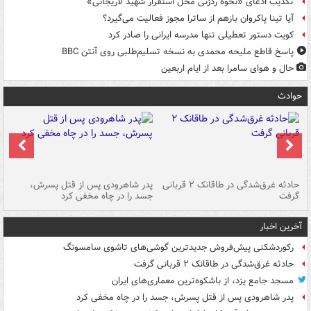
تکذیب ادعای «نحوه ردزنی محل استقرار شهید لاریجانی»
آیا تینا پاکروان بازهم از ساترا مجوز فعالیت می‌گیرد؟
کویت دستور تعطیلی تنها مدرسه ایرانی را صادر کرد
پاسخ قاطع ملیحه محمدی به نسخه تسلیم‌طلبی روی آنتن BBC
حال و هوای سامرا بعد از ایام اربعین
حوادث
شته
حادثه غرق‌شدگی در طاقانک ۲ قربانی
پدر شاهرودی پس از قتل پسرش،
دس
گرفت
جسد را در چاه مخفی کرد
آخرین اخبار
رکوردشکنی پیش‌فروش جدیدترین گوشی‌های تاشوی سامسونگ
حادثه غرق‌شدگی در طاقانک ۲ قربانی گرفت
مسجد جامع یزد، از باشکوه‌ترین معماری‌های ایران
پدر شاهرودی پس از قتل پسرش، جسد را در چاه مخفی کرد