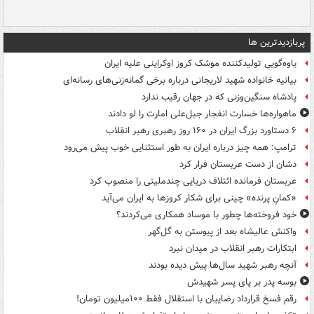
پربازدیدترین ها
یاوه‌گویی تولیدکننده موشک کروز اوکراینی علیه ایران
بیانیه خانواده شهید لاریجانی درباره برخی گمانه‌زنی‌های رسانه‌ای
پادشاه سنگین‌وزنی که در جهان رقیب ندارد
ماهواره‌ها خسارت انفجار جبل‌علی امارت را لو دادند
۶ دستاورد بزرگ ایران در ۱۶۰ روز رهبری رهبر انقلاب
ترامپ: همه چیز درباره ایران به طور استثنایی خوب پیش می‌رود
دشان از دست عربستان فرار کرد
عربستان فرمانده ائتلاف دریایی چندملیتی را منصوب کرد
«کمانِ پرنده» چینی برای شکار کروزها به ایران می‌آید
خود فروخته‌ها چطور با موساد همکاری می‌کردند؟
واکنش عالیشاه بعد از پیوستن به گل‌گهر
ابتکارات رهبر انقلاب در میدان نبرد
آنچه رهبر شهید سال‌ها پیش دیده بودند
بوسه‌ پدر بر پای پسر شهیدش
رقم فسخ قرارداد رضاییان با استقلال فقط ۱۰۰میلیون تومان!