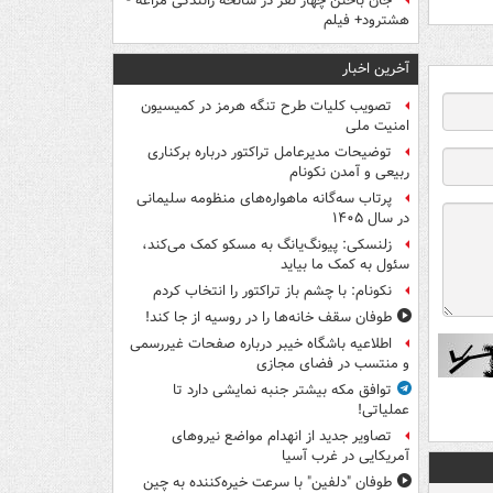
جان باختن چهار نفر در سانحه رانندگی مراغه -
هشترود+ فیلم
آخرین اخبار
تصویب کلیات طرح تنگه هرمز در کمیسیون
امنیت ملی
توضیحات مدیرعامل تراکتور درباره برکناری
ربیعی و آمدن نکونام
پرتاب سه‌گانه ماهواره‌های منظومه سلیمانی
در سال ۱۴۰۵
زلنسکی: پیونگ‌یانگ به مسکو کمک می‌کند،
سئول به کمک ما بیاید
نکونام: با چشم باز تراکتور را انتخاب کردم
طوفان سقف خانه‌ها را در روسیه از جا ‌کند!
اطلاعیه باشگاه خیبر درباره صفحات غیررسمی
و منتسب در فضای مجازی
توافق مکه بیشتر جنبه نمایشی دارد تا
عملیاتی!
تصاویر جدید از انهدام مواضع نیروهای
آمریکایی در غرب آسیا
طوفان "دلفین" با سرعت خیره‌کننده به چین