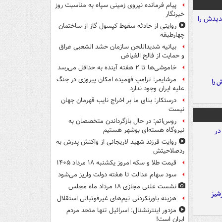
پیام فرمانده نیروی زمینی سپاه به مناسبت روز
خبرنگار
روایتی از حادثه سقوط کپسول گاز از ساختمان
چهارطبقه
بیانیه شدیداللحن سازمان حشد الشعبی عراق
و حمایت از فالح الفیاض
خاموشی‌ها تا ۲ هفته آینده به حداقل می‌رسد
مرشایمر: ترامپ فهمیده امکان پیروزی در جنگ
 را
علیه ایران وجود ندارد
درستکار: بنای ما بر اخراج نایب قهرمان جهان
نیست
روس‌اتم: در حال بازگرداندن متخصصان به
نیروگاه هسته‌ای بوشهر هستیم
روایت فرزند شهید لاریجانی از واکنش پدرش به
ردصلاحیتش
قیمت طلا و سکه امروز یکشنبه ۱۸ مرداد ۱۴۰۵
سود سهام عدالت تا هفته دولت واریز می‌شود
نشست علنی مجازی ۱۸ مرداد ماه مجلس
شیز
هزینه باورنکردنی تیم‌های غیرفوتبالی استقلال
مزدور اینترنشنال: اسرائیل تنها متحد مردم
ایران است!