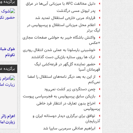
برگزیده و
دلیل مخالفت AFC با میزبانی آبی‌ها در عراق
پدر لیونل مسی درگذشت
قرارداد مربی خارجی استقلال تمدید شد
اعلام محل میزبانی استقلال و پرسپولیس در
لیگ برتر
واکنش باشگاه خیبر به حواشی صفحات مجازی
+عکس
شوک شبانه 
خوشبینی بارسلونا به عملی شدن انتقال رودری
نکونام
ترک ها روی ستاره بلژیکی دست گذاشتند
حضور نماینده گل‌گهر در قرعه‌کشی لیگ
برگزیده 
قهرمانان آسیا
از این به بعد دیگر نامه‌های استقلال را امضا
نمی‌کنم
چمن دستگردی زیر کشت نمی‌رود
بازیکن سابق پرسپولیس به فجرسپاسی پیوست
اخراج بدون تعارف در انتظار فرد خاطی
پرسپولیس
اعزام زائر 
توافق برای برگزاری دیدار دوستانه ایران و
آذربایجان
زیارت اما
ابراهیم صادقی سرمربی سایپا شد