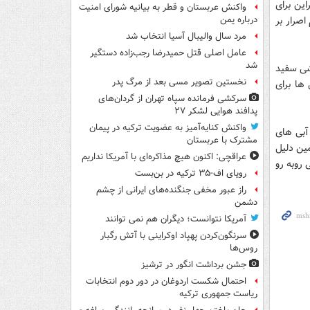
این برای
واکنش عربستان و قطر به بیانیه شورای امنیت
صرار بر
درباره یمن
مرد سال والیبال آسیا انتخاب شد
عامل اصلی قتل حمیدرضا رجب‌زاده دستگیر
شد
زشی سفید
نخستین تصویر مسی بعد از مرگ پدر
ها برای
سرکشی فرمانده سپاه تهران از گردان‌های
پدافند هوایی لشکر ۲۷
واکنش کنایه‌آمیز به عضویت ترکیه در پیمان
آبی های
مشترک با عربستان
مین دلیل
عراقچی: اکنون هیچ مذاکره‌ای با آمریکا نداریم
 روبه رو
رویای اف-۳۵ ترکیه در بن‌بست
راز عبور مخفی جنگنده‌های ایرانی از چشم
دشمن
آمریکا نتوانست؛ دیگران هم نمی توانند
سرنگون‌کردن پهپاد اوکراینی با آتش رگبار
روس‌ها
جشن برداشت انگور در ترشیز
احتمال شکست اردوغان در دور دوم انتخابات
ریاست جمهوری ترکیه