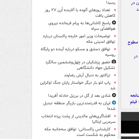
رسید!
تعداد روزهای آلوده با آلاینده اُزن ۲۷ روز
کاهش یافت
پاسخ کاشانی‌ها به پیام فرمانده نیروی
هوافضای سپاه
توضیحات وزیر امور خارجه پاکستان درباره
 سطوح
توافق امنیتی مکه
توافق دمشق و مسکو درباره آینده دو پایگاه
روسیه
حضور پزشکیان در چهل‌وششمین سالگرد
تشکیل جهاد دانشگاهی
تراکتور به دنبال آرش رضاوند
پاپ لئو بار دیگر خواستار پایان جنگ اوکراین
شد
انحه
شادی بعد از گل در برزیل حادثه آفرید!
 فیلم
ایران به قدرتمندترین بازیگرِ منطقه تبدیل
شده!
افشاگری‌های مالدینی از پشت پرده انتخاب
سرمربی ایتالیا
کارشناس پاکستانی: توافق سه‌جانبه مکه
محکوم به شکست است