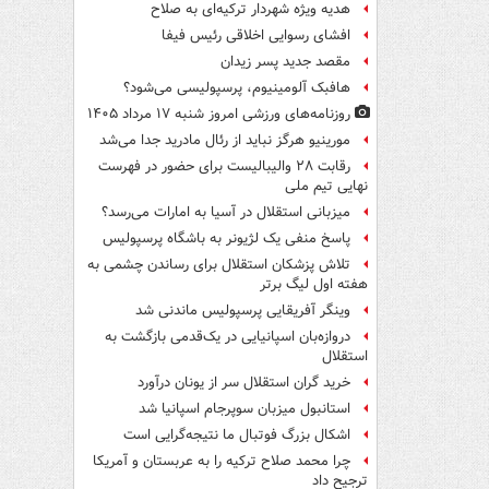
هدیه ویژه شهردار ترکیه‌ای به صلاح
افشای رسوایی اخلاقی رئیس فیفا
مقصد جدید پسر زیدان
هافبک آلومینیوم، پرسپولیسی می‌شود؟
روزنامه‌های ورزشی امروز ‌شنبه ۱۷ مرداد ۱۴۰۵
مورینیو هرگز نباید از رئال مادرید جدا می‌شد
رقابت ۲۸ والیبالیست برای حضور در فهرست
نهایی تیم ملی
میزبانی استقلال در آسیا به امارات می‌رسد؟
پاسخ منفی یک لژیونر به باشگاه پرسپولیس
تلاش پزشکان استقلال برای رساندن چشمی به
هفته اول لیگ برتر
وینگر آفریقایی پرسپولیس ماندنی شد
دروازه‌بان اسپانیایی در یک‌قدمی بازگشت به
استقلال
خرید گران استقلال سر از یونان درآورد
استانبول میزبان سوپرجام اسپانیا شد
اشکال بزرگ فوتبال ما نتیجه‌گرایی است
چرا محمد صلاح ترکیه را به عربستان و آمریکا
ترجیح داد