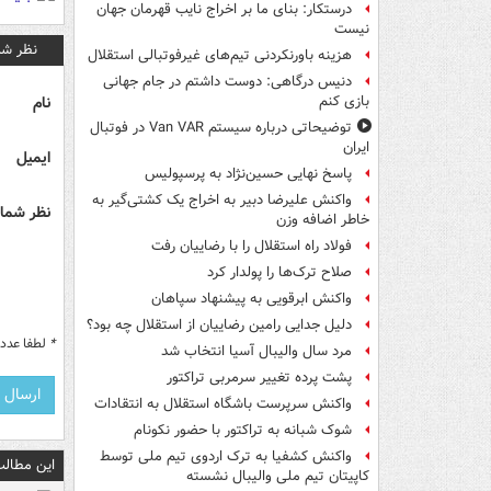
درستکار: بنای ما بر اخراج نایب قهرمان جهان
نیست
نظر شم
هزینه باورنکردنی تیم‌های غیرفوتبالی استقلال
دنیس درگاهی: دوست داشتم در جام جهانی
نام
بازی کنم
توضیحاتی درباره سیستم Van VAR در فوتبال
ایران
ایمیل
پاسخ نهایی حسین‌نژاد به پرسپولیس
واکنش علیرضا دبیر به اخراج یک کشتی‌گیر به
نظر شما 
خاطر اضافه وزن
فولاد راه استقلال را با رضاییان رفت
صلاح ترک‌ها را پولدار کرد
واکنش ابرقویی به پیشنهاد سپاهان
دلیل جدایی رامین رضاییان از استقلال چه بود؟
*
لطفا عدد م
مرد سال والیبال آسیا انتخاب شد
پشت پرده تغییر سرمربی تراکتور
واکنش سرپرست باشگاه استقلال به انتقادات
شوک شبانه به تراکتور با حضور نکونام
واکنش کشفیا به ترک اردوی تیم ملی توسط
این مطالب
کاپیتان تیم ملی والیبال نشسته