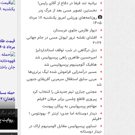
بیانیه تند فیفا در دفاع از آقای رئیس!
نخستین تصویر مسی بعد از مرگ پدر
روزنامه‌های ورزشی امروز یک‌شنبه ۱۸ مرداد
۱۴۰۵
دیوار طارمی جلوی عربستان
افشای نقشه ترور لیونل مسی در جام جهانی
۲۰۲۶
مرداد ۱۴۰۵
دبل درگاهی در شب توقف استانداردلیژ
امیرحسین طاهری راهی پرسپولیس شد
هافبک آلومینیوم پرسپولیسی شد
مسیر درآمدزایی فراموش شده لیگ برتری‌ها
مربی سابق استقلال سرمربی آفریقای جنوبی
شد
مجتبی جباری تیم جدیدش را انتخاب کرد
حمله مسلحا
زاهدان؛ ۲ نفر جان باختند
پیروزی قاطع چلسی برابر میلان +فیلم
مهاجم پرسپولیس به پیکان پیوست
فیلم برگزی
دیدار دوستانه اما جدی؛ اینتر ۲- یوونتوس ۱
روایت پ
+فیلم
تساوی پرسپولیس مقابل الومینیوم اراک در
دیدار دوستانه