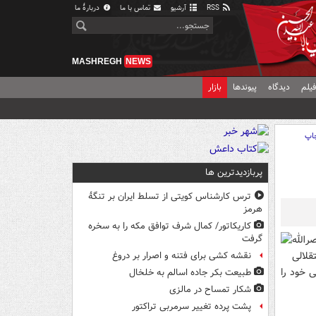
RSS
آرشیو
تماس با ما
دربارهٔ ما
MASHREGH
NEWS
یلم
دیدگاه
پیوندها
بازار
اپ
پربازدیدترین ها
ترس کارشناس کویتی از تسلط ایران بر تنگۀ
هرمز
کاریکاتور/ کمال شرف توافق مکه را به سخره
الله
گرفت
قلالی
نقشه کشی برای فتنه و اصرار بر دروغ
 خود را
طبیعت بکر جاده اسالم به خلخال
شکار تمساح در مالزی
پشت پرده تغییر سرمربی تراکتور