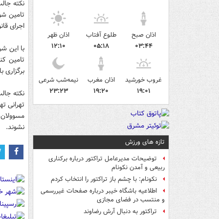
نکته جالب
تامین شو
اجرای قان
اذان صبح
طلوع آفتاب
اذان ظهر
۱۲:۱۰
۰۵:۱۸
۰۳:۴۴
با این شر
تامین کن
برگزاری 
غروب خورشید
اذان مغرب
نیمه‌شب شرعی
۲۳:۲۳
۱۹:۲۰
۱۹:۰۱
نکته جال
تهرانی ته
مسوولان ب
نشوند.
تازه های ورزش
توضیحات مدیرعامل تراکتور درباره برکناری
ربیعی و آمدن نکونام
نکونام: با چشم باز تراکتور را انتخاب کردم
اطلاعیه باشگاه خیبر درباره صفحات غیررسمی
و منتسب در فضای مجازی
تراکتور به دنبال آرش رضاوند