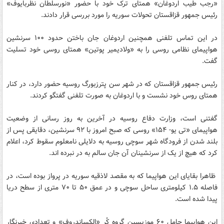
«رجب طیب اردوغان» همتای ترک خود با حضور «نورسلطان نظربایوف»
رئیس جمهور قزاقستان تحولات سوریه را مورد بررسی قرار دادند.
در این تماس تلفنی همچنین اردوغان جان باختن حدود ۱۰۰ سرنشین
هواپیمای نظامی روسی را به «ولادیمیر پوتین» همتای روسی خود تسلیت
گفت.
رئیس جمهور قزاقستان که در شهر سن پترزبورگ روسیه حضور دارد، در کنار
همتای روس خود نشست و با اردوغان به صورت تلفنی گفتگو کردند.
گفتنی است، وزارت دفاع روسیه در آخرین به روز رسانی از وضعیت
هواپیمای «تی یو- ۱۵۴» روسی که صبح امروز با ۹۲ سرنشین، دقایقی پس از
بلند شدن از فرودگاه شهر سوچی روسیه به دلایلی نامعلوم سقوط کرد، اعلام
کرد که هیچ از یک از سرنشینان آن جان سالم به در نبرده اند.
ظاهرا بقایای این هواپیما که به مقصد لاذقیه سوریه در پرواز بوده است، در
فاصله ۱.۵ کیلومتری ساحل سوچی و در عمق ۵۰ تا ۷۰ متری از سطح دریا
پیدا شده است.
این هواپیما حامل ۶۰ موزیسین گروه کُر «الکساندروف» و تعدادی خبرنگار