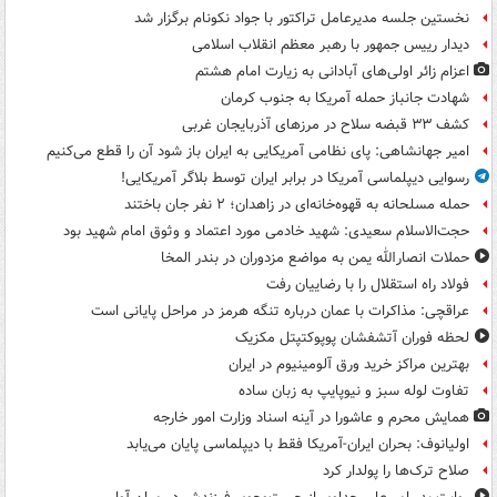
نخستین جلسه مدیرعامل تراکتور با جواد نکونام برگزار شد
دیدار رییس جمهور با رهبر معظم انقلاب اسلامی
اعزام زائر اولی‌های آبادانی به زیارت امام هشتم
شهادت جانباز حمله آمریکا به جنوب کرمان
کشف ۳۳ قبضه سلاح در مرزهای آذربایجان غربی
امیر جهانشاهی: پای نظامی آمریکایی به ایران باز شود آن را قطع می‌کنیم
رسوایی دیپلماسی آمریکا در برابر ایران توسط بلاگر آمریکایی!
حمله مسلحانه به قهوه‌خانه‌ای در زاهدان؛ ۲ نفر جان باختند
حجت‌الاسلام سعیدی: شهید خادمی مورد اعتماد و وثوق امام شهید بود
حملات انصارالله یمن به مواضع مزدوران در بندر المخا
فولاد راه استقلال را با رضاییان رفت
عراقچی: مذاکرات با عمان درباره تنگه هرمز در مراحل پایانی است
لحظه فوران آتشفشان پوپوکتپتل مکزیک
بهترین مراکز خرید ورق آلومینیوم در ایران
تفاوت لوله سبز و نیوپایپ به زبان ساده
همایش محرم و عاشورا در آینه اسناد وزارت امور خارجه
اولیانوف: بحران ایران-آمریکا فقط با دیپلماسی پایان می‌یابد
صلاح ترک‌ها را پولدار کرد