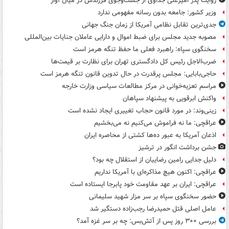
روایت پدر امیرعلی جداوی از جست‌وجوی فرزندش در میان آوار
وزیر کشور: جامعه بدون رسانه مفهومی ندارد
جدی‌ترین تقابل نظامی آمریکا از زمان جنگ جهانی
مصوبه جدید مجلس برای ضبط اموال و دارایی عاملان جنایات بین‌المللی
سخنگوی سپاه: راهبرد فعلی ما حفظ تنگه هرمز است
ضرب‌الاجل رئیس کل دادگستری تهران برای نظارت بر قیمت‌ها
حاجی‌بابایی: مجلس پرقدرت در حال تدوین قانون تنگه هرمز است
مراسم تعزیه‌خوانی در مرکز مطالعات سیاسی وزارت خارجه
واکنش ابرقویی به پیشنهاد سپاهان
زینی‌وند: در مورد قانون حجاب تغییری ایجاد نشده است
عراقچی: ما نه فراموش می‌کنیم نه می‌بخشیم
اذعان آمریکا به عبور ده‌ها کشتی از محاصره ایران
جشن برداشت انگور در ترشیز
دلیل جدایی رامین رضاییان از استقلال چه بود؟
عراقچی: اکنون هیچ مذاکره‌ای با آمریکا نداریم
عراقچی: ایران بر عهد مقاومت خود پابرجا ایستاده است
حضور سخنگوی سپاه بر سر مزار شهید سلیمانی
عامل اصلی قتل حمیدرضا رجب‌زاده دستگیر شد
بررسی ۳۰۰ روز پس از آتش‌بس: چه بر سر غزه آمد؟