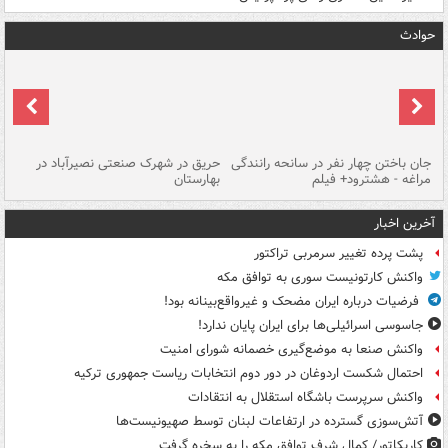
حوادث
جان باختن چهار نفر در سانحه رانندگی
حریق در شهرک صنعتی نصیرآباد در
حر
مراغه - هشترود+ فیلم
بهارستان
فی
آخرین اخبار
پشت پرده تغییر سرمربی تراکتور
واکنش کارتونیست سوری به توافق مکه
فرضیات درباره ایران مضحک و غیرواقع‌بینانه بود!
جاسوسی اسرائیلی‌ها برای ایران پایان ندارد!
واکنش صنعا به موضع‌گیری خصمانه شورای امنیت
احتمال شکست اردوغان در دور دوم انتخابات ریاست جمهوری ترکیه
واکنش سرپرست باشگاه استقلال به انتقادات
آتش‌سوزی گسترده در ارتفاعات لبنان توسط صهیونیست‌ها
کاریکاتور/ کمال شرف توافق مکه را به سخره گرفت