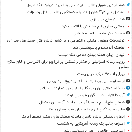
هشدار دبیر شورای عالی امنیت ملی به امریکا درباره تنگه هرمز
تشکیل تیم کارآگاهان زبده برای دستگیری عاملان قتل رجب‌زاده
شکار تمساح در مالزی
مجتبی جباری تیم جدیدش را انتخاب کرد
طبیعت بکر جاده اسالم به خلخال
توضیحات معاون امنیتی و انتظامی وزیر کشور درباره قتل حمیدرضا رجب زاده
هافبک آلومینیوم پرسپولیسی شد
فیدان: ایران هدف پیمان دفاعی مکه نیست
روایت رسانه اسرائیلی از فشار واشنگتن بر تل‌آویو برای آتش‌بس و خلع سلاح
حماس
رویای اف-۳۵ ترکیه در بن‌بست
از مظلوم‌نمایی براندازها تا افشای دروغ مراد ویسی
نفوذ اطلاعاتی ایران در یگان فوق محرمانه ارتش اسرائیل!
آمریکا نتوانست؛ دیگران هم نمی توانند
شوخی حاج‌قاسم با خبرنگار در عملیات آزادسازی بوکمال
جان دوباره نگین فیروزه ای ایران «دریاچه ارومیه»
ادعای زلنسکی درباره تامین ماهانه موشک‌های رهگیر توسط آمریکا
اعتراف جالب یک رسانه آمریکایی به شکست
امیرحسین طاهری راهی پرسپولیس شد