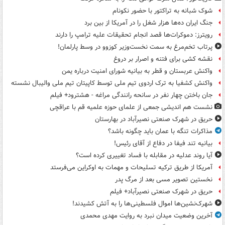
شوک شبانه به تراکتور با حضور نکونام
جنگ ایران ده‌ها هزار شغل را در آمریکا از بین برد
رویترز: دموکرات‌ها قصد انجام تحقیقات علیه ترامپ را دارند
پرتاب تخم‌مرغ به سمت نخست‌وزیر کوزوو در وسط پارلمان!
نقشه کشی برای فتنه و اصرار بر دروغ
واکنش عربستان و قطر به بیانیه شورای امنیت درباره یمن
واکنش کشفیا به ترک اردوی تیم ملی توسط کاپیتان تیم ملی والیبال نشسته
جان باختن چهار نفر در سانحه رانندگی مراغه - هشترود+ فیلم
نشست هم اندیشی جمعی از علمای حوزه علمیه قم با عراقچی
حریق در شهرک صنعتی نصیرآباد در بهارستان
مذاکرات تنگه با عمان باید چگونه باشد؟
بیانیه تند فیفا در دفاع از آقای رئیس!
آیا روند عدلیه در مقابله با فساد تغییری کرده است؟
آمریکا از طریق ترکیه تسلیحات و مهمات به اوکراین می‌فرستد
نخستین تصویر مسی بعد از مرگ پدر
حریق در شهرک صنعتی نصیرآباد+ فیلم
شهرک‌نشین‌ها اموال فلسطینی‌ها را به آتش کشیدند!
آخرین وضعیت میدان نبرد به روایت مهدی محمدی