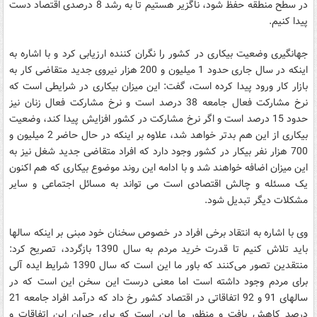
در سطح منطقه حفظ شود، ناگزیر هستیم تا به رشد 8 درصدی اقتصاد دست
پیدا کنیم.
جهانگیری وضعیت بیکاری در کشور را نگران کننده ارزیابی کرد و با اشاره به
اینکه در سال جاری حدود 1 میلیون و 200 هزار نیروی جدید متقاضی کار به
بازار کار ورود پیدا کرده است، گفت: این میزان بیکاری در شرایطی است که
نرخ مشارکت فعال جامعه 38 درصد است و نرخ مشارکت فعال زنان نیز
حدود 15 درصد است و اگر نرخ مشارکت در کشور افزایش پیدا کند، وضعیت
بیکاری از این هم بدتر خواهد شد، علاوه بر اینکه در حال حاضر 2 میلیون و
700 هزار نفر بیکار در کشور وجود دارد که افراد متقاضی جدید شغل نیز به
این میزان اضافه خواهند شد و با ادامه این روند موضوع بیکاری که هم اکنون
یک مسئله و چالش اقتصادی است می تواند به مسائل اجتماعی و سایر
مشکلات دیگر تبدیل شود.
وی با اشاره به انتقاد برخی افراد در خصوص سخنان خود مبنی بر اینکه سالها
باید تلاش کنیم تا قدرت خرید مردم به سال 1390 بازگردد، تصریح کرد:
منتقدین تصور می‌کنند که باور ما این است که سال 1390 شرایط ایده آلی
برای مردم وجود داشته است اما معنی درست این سخن این است که در
سالهای 91 و 92 اتفاقاتی در اقتصاد کشور رخ داد که درآمد افراد جامعه 21
درصد کاهش یافت و منظور ما این است که برای جبران این اتفاقات و