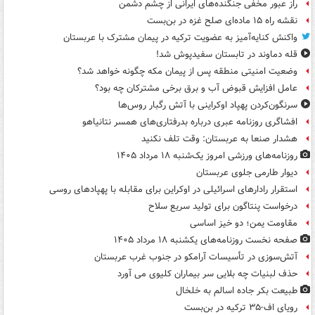
راز عبور مخفی جنگنده‌های ایرانی از چشم دشمن
نقشه راه ۱۵ ماده‌ای صلح غزه در بن‌بست
واکنش کنایه‌آمیز به عضویت ترکیه در پیمان مشترک با عربستان
قله دماوند در تابستان سفیدپوش شد!
وضعیت امنیتی منطقه پس از پیمان مکه چگونه خواهد شد؟
عامل افزایش قبوض آب و برق برخی مشترکان چه بود؟
سرنگون‌کردن پهپاد اوکراینی با آتش رگبار روس‌ها
افشاگری روزنامه عبری درباره بدرفتاری‌های همسر نتانیاهو
هشدار صنعا به عربستان: وقت تلف نکنید
روزنامه‌های ورزشی امروز یک‌شنبه ۱۸ مرداد ۱۴۰۵
دیوار طارمی جلوی عربستان
استقرار رادارهای اسرائیلی در اوکراین برای مقابله با پهپادهای روسی
درخواست پنتاگون برای تولید سریع سلاح
مقاومت یمن؛ دو خیز اساسی
صفحه نخست روزنامه‌های یکشنبه ۱۸ مرداد ۱۴۰۵
آتش‌سوزی در تأسیسات آرامکو در جنوب غرب عربستان
حذف لبنیات چه بلایی سر بیماران کلیوی می آورد
طبیعت بکر جاده اسالم به خلخال
رویای اف-۳۵ ترکیه در بن‌بست