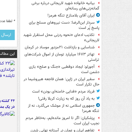
بیانیه خانواده شهید لاریجانی درباره برخی
گمانه‌زنی‌های رسانه‌ای
ایران آقای بلامنازع تنگه هرمز!
*
لطفا عدد م
سردار ابن‌الرضا: دست نیروهای مسلح برای
پاسخ پُر است
تکذیب ادعای «نحوه ردزنی محل استقرار شهید
لاریجانی»
شناسایی و بازداشت ۲۱مزدور موساد در کرمان
این مطالب
تهاتر ۱۶۷۳ میلیارد تومان از اموال شرکت‌های
تراستی
آجورلو: ایجاد دوقطبی «جنگ و صلح‌» بازی
دشمن است
سفیر ایران در ژاپن: همان فاجعه هیروشیما در
حال تکرار است
فریاد مردم «فدایی خامنه‌ای بودن» است
به یاد آن روز که به زیارت کربلا رفتی!
۲۲ کشته 
جمهوری اسلامی نه از موشک می‌گذرد، نه از
در یک مدر
تنگه هرمز!
پزشکیان: اگر تا امروز مانده‌ایم، به‌خاطر مردم
نجیب ایران است
تفاهم ایران و عمان در آستانه نهایی شدن