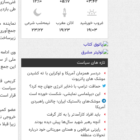
۱۲:۱۰
۰۵:۱۷
۰۳:۴۲
غنی‌سازی
طی بازدی
غروب خورشید
اذان مغرب
نیمه‌شب شرعی
۲۳:۲۲
۱۹:۲۳
۱۹:۰۳
جمع‌آوری
زیرساخت‌ه
ملی از سا
تازه های سیاست
این جمع آ
دردسر همزمان آمریکا و اوکراین با ته کشیدن
موشک های پاتریوت
کریمی قد
حماقت ترامپ با ذخایر انرژی جهان چه کرد؟
سیاست خا
این دیپلماسی نمایشی، شکست خورده است
قرار است 
موشک‌های بالستیک ایران؛ چالش راهبردی
آمریکا
عضو کمیس
باید افراد کارآمدتر را به کار گرفت
خروجی ند
آنچه رهبر شهید سال‌ها پیش دیده بودند
زیرا قبلا
رایزنی عراقچی و همتای موریتانی خود درباره
تحولات منطقه