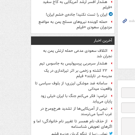
هشدار افسر ارشد آمریکایی به کاخ سفید
+فیلم
ایران را تست نکنید! جاده‌ی خشم ایران!
حمله کوبنده نیروهای مسلح یمن به مواضع
مزدوران سعودی +فیلم
آخرین اخبار
ائتلاف سعودی مدعی حمله ارتش یمن به
نجران شد
هشدار سرمربی پرسپولیس به جاسوس تیم
۲۲ کشته و زخمی بر اثر تیراندازی در یک
مدرسه در تایلند+ فیلم
سامانه ضد موشکی لیزری؛ از بلوف سیاسی تا
واقعیت میدانی
ترامپ: فکر می‌کنم جنگ با ایران خیلی زود
پایان می‌یابد
نیمی از آمریکایی‌ها از تشدید هرج‌ومرج در
غرب آسیا می‌ترسند
از حذف نام همسر تا تغییر نام خانوادگی؛ اما و
اگرهای تعویض شناسنامه
نمایی زیبا از تنگه کریان جزیره قشم