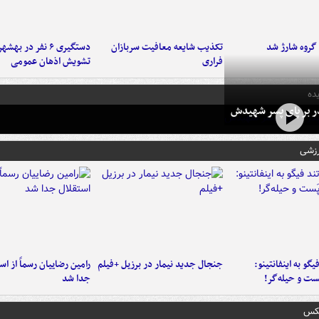
تکذیب شایعه معافیت سربازان
دستگیری ۶ نفر در به
فراری
تشویش اذهان عمومی
ده
در بر پای پسر شهیدش
رزشی
یگو به اینفانتینو:
جنجال جدید نیمار در برزیل +فیلم
رامین رضاییان رسماً از اس
ست‌ و حیله‌گر!
جدا شد
عکس