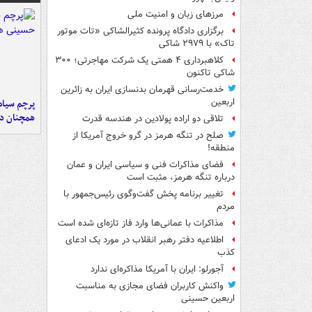
مرزهای زبان و امنیت ملی
برگزاری دادگاه پرونده کثیرالشاکی «تات موتور
تاک» با ۲۹۷۹ شاکی
کلاهبرداری ۴ همتی یک شرکت مهاجرتی؛ ۳۰۰
شاکی تاکنون
خدمت‌رسانی قهرمان بدنسازی ایران به زائرین
اربعین
پرچم سیاه
همچنان در
تلاقی دو اراده پولادین در هندسه قدرت
صلح در تنگه هرمز در گرو خروج آمریکا از
منطقه!
فضای مذاکرات فنی و سیاسی ایران و عمان
درباره تنگه هرمز، مثبت است
تغییر برنامه پخش گفت‌وگوی رئیس‌جمهور با
مردم
مذاکرات با عمانی‌ها وارد فاز تازه‌ای شده است
اطلاعیه دفتر رهبر انقلاب در مورد یک ادعای
کذب
آجورلو: ایران با آمریکا مذاکره‌ای ندارد
واکنش کاربران فضای مجازی به مناسبت
اربعین حسینی