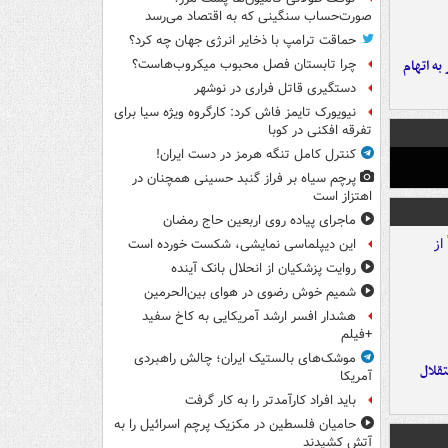
صورت‌حساب سنگینی که به اقتصاد می‌رسد
حماقت ترامپ با ذخایر انرژی جهان چه کرد؟
شهر به اتهام
چرا تابستان فصل محبوب میکروب‌هاست؟
دستگیری قاتل فراری در نوشهر
نیویورک تایمز فاش کرد: کارگروه ویژه سیا برای
تفرقه افکنی در کوبا
کنترل کامل تنگه هرمز در دست ایران!
پرچم سیاه بر فراز گنبد حسینی همچنان در
اهتزاز است
ماجرای پیاده روی اربعین حاج رمضان
این دیپلماسی نمایشی، شکست خورده است
روایت پزشکیان از انحلال بانک آینده
شمیم خوش رضوی در هوای بین‌الحرمین
هشدار افسر ارشد آمریکایی به کاخ سفید
+فیلم
موشک‌های بالستیک ایران؛ چالش راهبردی
تقلال
آمریکا
باید افراد کارآمدتر را به کار گرفت
حامیان فلسطین در مکزیک پرچم اسرائیل را به
آتش کشیدند