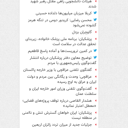
هیئات دانشجویی راهی مقتل رهبر شهید
شدند
کربلا میزبان میلیون‌ها دلداده حسینی
محسن رضایی: کریدور دومی در تنگه هرمز
گشوده نمی‌شود
گاوچران بزدل
پزشکیان: برنامه ملی پزشک خانواده، زیربنای
تحقق عدالت در سلامت است
در کمین تروریست‌ها و آماده پاسخ قاطعیم
توضیح معاون دفتر پزشکیان درباره انتشار
گفت‌وگوی رئیس‌جمهوری با مردم
گفتگوی تلفنی عراقچی با وزیر خارجه پاکستان
عراقچی: وحدت و یگانگی بین مردم و دولت
ایران و عراق به اوج رسیده
گفت‌وگوی تلفنی وزرای امور خارجه ایران و
سلطنت عمان
هشدار القاصی درباره توقف پروژه‌های قضایی؛
«معطل اعتبار نمانید»
پزشکیان: ایران خواهان گسترش تنش و ناامنی
در منطقه نیست
جزئیات جدید از میزان تردد زائران اربعین