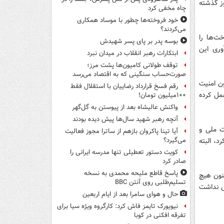
ز گذشته
چاه مخفی کرد
خود فروخته‌ها چطور با موساد همکاری
می‌کردند؟
کار 50 روزه این زیرساخت‌ها را
بوسه‌ پدر بر پای پسر شهیدش
وری این
ابتکارات رهبر انقلاب در میدان نبرد
توقف طولانی کامیون‌ها پشت مرز؛
صورت‌حساب سنگینی که به اقتصاد می‌رسد
کمیسیون امنیت
رقم فسخ قرارداد رضاییان با استقلال فقط
عمل کرده
۱۰۰میلیون تومان!
واکنش عالیشاه بعد از پیوستن به گل‌گهر
آنچه رهبر شهید سال‌ها پیش دیده بودند
ت ملی و
آیا تینا پاکروان بازهم از ساترا مجوز فعالیت
، البته
می‌گیرد؟
کویت دستور تعطیلی تنها مدرسه ایرانی را
صادر کرد
پاسخ قاطع ملیحه محمدی به نسخه
نون هیچ
تسلیم‌طلبی روی آنتن BBC
ی نداشت
حال و هوای سامرا بعد از ایام اربعین
نیویورک تایمز فاش کرد: کارگروه ویژه سیا برای
تفرقه افکنی در کوبا