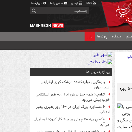
RSS
آرشیو
تماس با ما
دربارهٔ ما
MASHREGH
NEWS
یلم
دیدگاه
پیوندها
بازار
اپ
پربازدیدترین ها
یاوه‌گویی تولیدکننده موشک کروز اوکراینی
علیه ایران
عضو کمیسیون امنیت ملی گفت: زیرساخت‌های سایت هسته‌ای فردو توسط یک پیمانکار ۵۰ روزه
ترامپ: همه چیز درباره ایران به طور استثنایی
خوب پیش می‌رود
س با
۶ دستاورد بزرگ ایران در ۱۶۰ روز رهبری رهبر
انقلاب
 برخی
«کمانِ پرنده» چینی برای شکار کروزها به ایران
 بیگی و
می‌آید
یک سایت
پدر شاهرودی پس از قتل پسرش، جسد را در