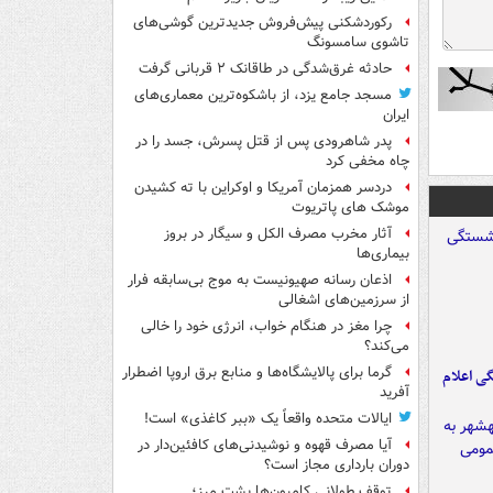
رکوردشکنی پیش‌فروش جدیدترین گوشی‌های
تاشوی سامسونگ
حادثه غرق‌شدگی در طاقانک ۲ قربانی گرفت
مسجد جامع یزد، از باشکوه‌ترین معماری‌های
ایران
پدر شاهرودی پس از قتل پسرش، جسد را در
چاه مخفی کرد
دردسر همزمان آمریکا و اوکراین با ته کشیدن
موشک های پاتریوت
آثار مخرب مصرف الکل و سیگار در بروز
بیماری‌ها
اذعان رسانه صهیونیست به موج بی‌سابقه فرار
از سرزمین‌های اشغالی
چرا مغز در هنگام خواب، انرژی خود را خالی
می‌کند؟
گرما برای پالایشگاه‌ها و منابع برق اروپا اضطرار
ی اعلام
آفرید
ایالات متحده واقعاً یک «ببر کاغذی» است!
آیا مصرف قهوه و نوشیدنی‌های کافئین‌دار در
دوران بارداری مجاز است؟
توقف طولانی کامیون‌ها پشت مرز؛