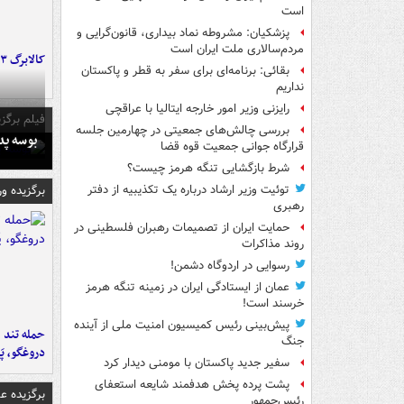
است
پزشکیان: مشروطه نماد بیداری، قانون‌گرایی و
مردم‌سالاری ملت ایران است
کالابرگ ۳ گروه شارژ شد
بقائی: برنامه‌ای برای سفر به قطر و پاکستان
نداریم
رایزنی وزیر امور خارجه ایتالیا با عراقچی
فیلم برگزی
بررسی چالش‌های جمعیتی در چهارمین جلسه
بوسه‌ پ
قرارگاه جوانی جمعیت قوه قضا
شرط بازگشایی تنگه هرمز چیست؟
برگزیده و
توئیت وزیر ارشاد درباره یک تکذیبیه از دفتر
رهبری
حمایت ایران از تصمیمات رهبران فلسطینی در
روند مذاکرات
رسوایی در اردوگاه دشمن!
عمان از ایستادگی ایران در زمینه تنگه هرمز
خرسند است!
پیش‌بینی رئیس کمیسیون امنیت ملی از آینده
حمله تند ف
جنگ
دروغگو، پَ
سفیر جدید پاکستان با مومنی دیدار کرد
پشت پرده پخش هدفمند شایعه استعفای
برگزیده 
رئیس‌جمهور