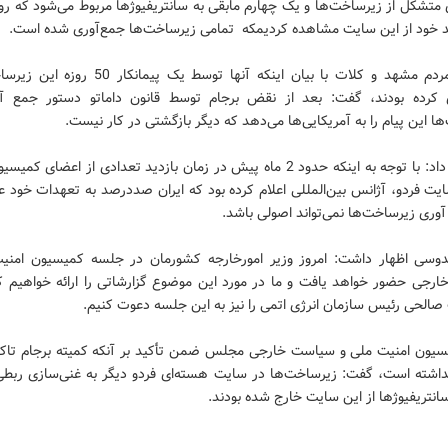
 متشکل از زیرساخت‌ها و یک چهارم مابقی به سانتریفیوژها مربوط می‌شود که رو
د خود از این سایت مشاهده کردیمکه تمامی زیرساخت‌ها جمع‌آوری شده است.
نماینده مردم مشهد و کلات با بیان اینکه آنها توسط یک پیمان
 کرده بودند، گفت: بعد از نقض برجام توسط قانون داماتو دستور جمع‌ آ
ا این پیام را به آمریکایی‌ها می‌دهد که دیگر بازگشتی در کار نیست.
وی ادامه داد: با توجه به اینکه حدود 2 ماه پیش در زمان بازدید تعدادی از اعضای 
یت فردو، آژانس بین‌المللی اعلام کرده بود که ایران صددرصد به تعهدات خود 
وری زیرساخت‌ها نمی‌تواند اصولی باشد.
وسی اظهار داشت: امروز وزیر امورخارجه کشورمان در جلسه کمیسیون امنی
رجی حضور خواهد یافت و ما در مورد این موضوع گزارشاتی را ارائه خواهیم کرد
صالحی رئیس سازمان انرژی اتمی را نیز به این جلسه دعوت کنیم.
یون امنیت ملی و سیاست خارجی مجلس ضمن تأکید بر آنکه کمیته برجام تاک
اشته است، گفت: زیرساخت‌ها در سایت هسته‌ای فردو دیگر به غنی‌سازی ربط
 سانتریفیوژها از این سایت خارج شده بودند.