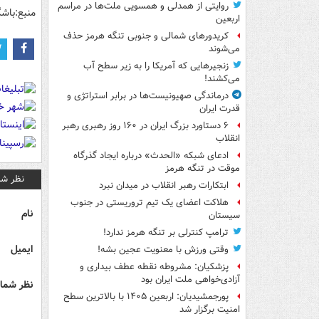
روایتی از همدلی و همسویی ملت‌ها در مراسم
منبع:باشگ
اربعین
کریدورهای شمالی و جنوبی تنگه هرمز حذف
می‌شوند
زنجیرهایی که آمریکا را به زیر سطح آب
می‌کشند!
درماندگی صهیونیست‌ها در برابر استراتژی و
قدرت ایران
۶ دستاورد بزرگ ایران در ۱۶۰ روز رهبری رهبر
انقلاب
ادعای شبکه «الحدث» درباره ایجاد گذرگاه
موقت در تنگه هرمز
نظر شم
ابتکارات رهبر انقلاب در میدان نبرد
هلاکت اعضای یک تیم تروریستی در جنوب
نام
سیستان
ترامپ کنترلی بر تنگه هرمز ندارد!
ایمیل
وقتی ورزش با معنویت عجین بشه!
پزشکیان: مشروطه نقطه عطف بیداری و
آزادی‌خواهی ملت ایران بود
نظر شما 
پورجمشیدیان: اربعین ۱۴۰۵ با بالاترین سطح
امنیت برگزار شد