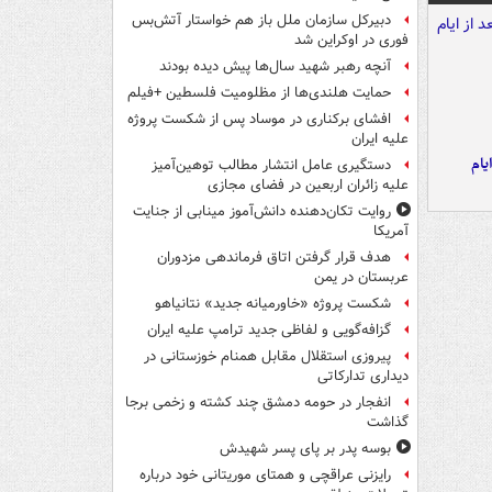
دبیرکل سازمان ملل باز هم خواستار آتش‌بس
فوری در اوکراین شد
آنچه رهبر شهید سال‌ها پیش دیده بودند
حمایت هلندی‌ها از مظلومیت فلسطین +فیلم
افشای برکناری در موساد پس از شکست پروژه
علیه ایران
یام
دستگیری عامل انتشار مطالب توهین‌آمیز
علیه زائران اربعین در فضای مجازی
روایت تکان‌دهنده دانش‌آموز مینابی از جنایت
آمریکا
هدف قرار گرفتن اتاق‌ فرماندهی مزدوران
عربستان در یمن
شکست پروژه «خاورمیانه جدید» نتانیاهو
گزافه‌گویی و لفاظی جدید ترامپ علیه ایران
پیروزی استقلال مقابل همنام خوزستانی در
دیداری تدارکاتی
انفجار در حومه دمشق چند کشته و زخمی برجا
گذاشت
بوسه‌ پدر بر پای پسر شهیدش
رایزنی عراقچی و همتای موریتانی خود درباره