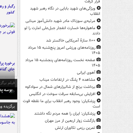
قرار گرفت
رگبار و رع
ویژگی‌های شهید بابایی در نگاه رهبر شهید
کشور
انقلاب
مرثیه‌ی سوزناک مادر شهید دانش‌آموز مینابی
ماهواره‌ها خسارت انفجار جبل‌علی امارت را لو
دادند
۸۰۰ سازۀ آمریکایی خاکستر شد
روزنامه‌های ورزشی امروز پنج‌شنبه ۱۵ مرداد
۱۴۰۵
صفحه نخست روزنامه‌های پنجشنبه ۱۵ مرداد
۱۴۰۵
جای گذا
آهوی ایرانی
مشاهده ۴ پلنگ در ارتفاعات میناب
فیلم برگزی
برداشت برنج از شالیزارهای شمال در سوادکوه
بوسه‌ پ
افزایش بی‌سابقه سرقت سوخت در انگلیس
پزشکیان: وجود رهبر انقلاب برای ما نقطه قوت
برگزیده و
است
پزشکیان: ایران را همه مردم نگه داشتند
بازگشت زوار اربعین از مرز مهران
تمرین رزمی تکاوران ارتش