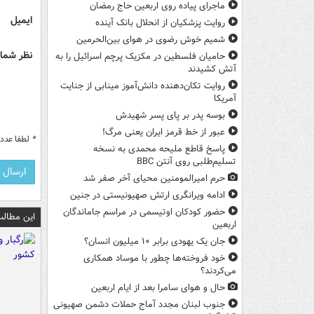
ماجرای پیاده روی اربعین حاج رمضان
ایمیل
روایت پزشکیان از انحلال بانک آینده
شمیم خوش رضوی در هوای بین‌الحرمین
نظر شما 
حامیان فلسطین در مکزیک پرچم اسرائیل را به
آتش کشیدند
روایت تکان‌دهنده دانش‌آموز مینابی از جنایت
آمریکا
بوسه‌ پدر بر پای پسر شهیدش
عبور از خط قرمز ایران یعنی مرگ!
*
لطفا عدد م
پاسخ قاطع ملیحه محمدی به نسخه
تسلیم‌طلبی روی آنتن BBC
حرم امیرالمومنین محیای آخر صفر شد
ادامه ویرانگری ارتش صهیونیستی در جنین
حضور کودکان اوتیسمی در مراسم جاماندگان
این مطالب
اربعین
جان یک یهودی برابر ۱۰ میلیون انسان؟
خود فروخته‌ها چطور با موساد همکاری
می‌کردند؟
حال و هوای سامرا بعد از ایام اربعین
جنوب لبنان مجدد آماج حملات دشمن صهیونی