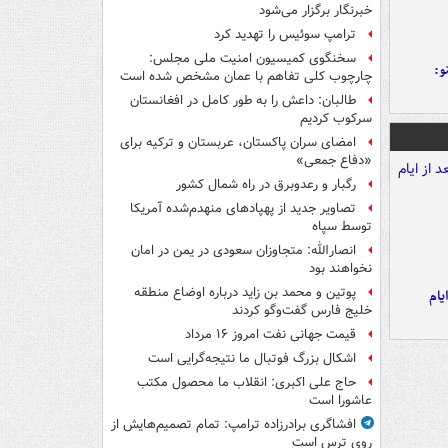
خبرنگار برگزار می‌شود
ترامپ سوئیس را تهدید کرد
سخنگوی کمیسیون امنیت ملی مجلس:
و:
چارچوب کلی تفاهم با عمان مشخص شده است
طالبان: داعش را به طور کامل در افغانستان
سرکوب کردیم
امضای سران پاکستان، عربستان و ترکیه برای
«دفاع جمعی»
رگبار و رعدوبرق در راه شمال کشور
تصاویر جدید از پهپادهای منهدم‌شده آمریکا
توسط سپاه
انصارالله: متجاوزان سعودی در یمن در امان
نخواهند بود
پوتین و محمد بن زاید درباره اوضاع منطقه
یام
خلیج فارس گفت‌وگو کردند
قیمت جهانی نفت امروز ۱۶ مرداد
اشکال بزرگ فوتبال ما نتیجه‌گرایی است
حاج علی اکبری: انقلاب ما محصول مکتب
عاشورا است
افشاگری برادرزاده ترامپ: تمام تصمیم‌هایش از
روی ترس است