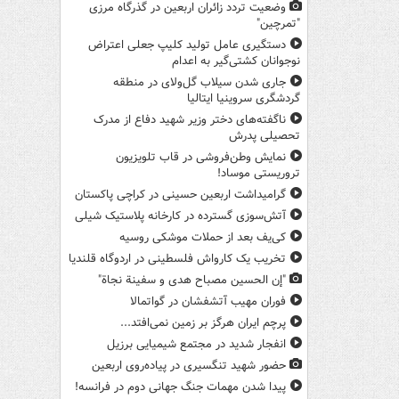
وضعیت تردد زائران اربعین در گذرگاه مرزی
"تمرچین"
دستگیری عامل تولید کلیپ جعلی اعتراض
نوجوانان کشتی‌گیر به اعدام
جاری شدن سیلاب گل‌ولای در منطقه
گردشگری سروینیا ایتالیا
ناگفته‌های دختر وزیر شهید دفاع از مدرک
تحصیلی پدرش
نمایش وطن‌فروشی در قاب تلویزیون
تروریستی موساد!
گرامیداشت اربعین حسینی در کراچی پاکستان
آتش‌سوزی گسترده در کارخانه پلاستیک شیلی
کی‌یف بعد از حملات موشکی روسیه
تخریب یک کارواش فلسطینی در اردوگاه قلندیا
"إن الحسین مصباح هدی و سفینة نجاة"
فوران مهیب آتشفشان در گواتمالا
پرچم ایران هرگز بر زمین نمی‌افتد...
انفجار شدید در مجتمع شیمیایی برزیل
حضور شهید تنگسیری در پیاده‌روی اربعین
پیدا شدن مهمات جنگ جهانی دوم در فرانسه!