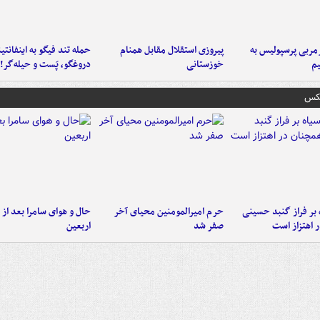
ربی پرسپولیس به
پیروزی استقلال مقابل همنام
حمله تند فیگو به اینفانتین
م
خوزستانی
دروغگو، پَست‌ و حیله‌گر!
عکس
 بر فراز گنبد حسینی
حرم امیرالمومنین محیای آخر
حال و هوای سامرا بعد از ا
 اهتزاز است
صفر شد
اربعین