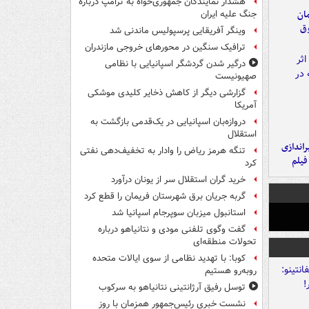
هشدار نمایندگان جمهوری‌خواه به ترامپ درباره
مان
جنگ علیه ایران
وق
وینگر آفریقایی پرسپولیس ماندنی شد
ترافیک سنگین در محورهای خروجی مازندران
درگیر شدن گردشگر اسپانیایی با نظامی
صهیونیست
گزارشی دیگر از کاهش ذخایر کلیدی موشکی
آمریکا
دروازه‌بان اسپانیایی در یک‌قدمی بازگشت به
استقلال
یراندازی
تنگه هرمز ریاض را وادار به تخفیف‌دهی نفتی
فیلم
کرد
خرید گران استقلال سر از یونان درآورد
گربه جریان برق شهرستان فریمان را قطع کرد
استانبول میزبان سوپرجام اسپانیا شد
گفت وگوی تلفنی مودی و نتانیاهو درباره
تحولات منطقه‌ای
کوبا: با تهدید نظامی از سوی ایالات متحده
روبه‌رو هستیم
توسل رفیق آرژانتینی نتانیاهو به سرکوب
نشست خبری رئیس‌جمهور همزمان با روز