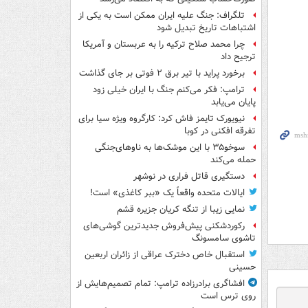
تلگراف: جنگ علیه ایران ممکن است به یکی از
اشتباهات تاریخ تبدیل شود
چرا محمد صلاح ترکیه را به عربستان و آمریکا
ترجیح داد
برخورد پراید با تیر برق ۲ فوتی بر جای گذاشت
ترامپ: فکر می‌کنم جنگ با ایران خیلی زود
پایان می‌یابد
نیویورک تایمز فاش کرد: کارگروه ویژه سیا برای
تفرقه افکنی در کوبا
سوخو۳۵ با این موشک‌ها به ناوهای‌جنگی
حمله می‌کند
دستگیری قاتل فراری در نوشهر
ایالات متحده واقعاً یک «ببر کاغذی» است!
نمایی زیبا از تنگه کریان جزیره قشم
رکوردشکنی پیش‌فروش جدیدترین گوشی‌های
تاشوی سامسونگ
استقبال خاص دخترک عراقی از زائران اربعین
حسینی
افشاگری برادرزاده ترامپ: تمام تصمیم‌هایش از
روی ترس است