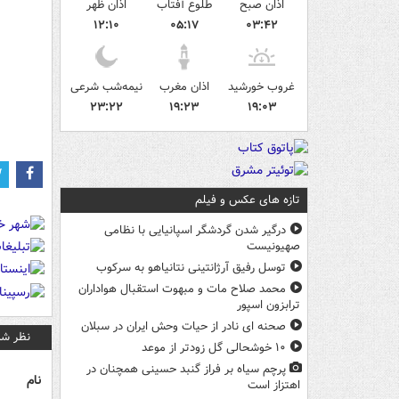
اذان صبح
طلوع آفتاب
اذان ظهر
۱۲:۱۰
۰۵:۱۷
۰۳:۴۲
غروب خورشید
اذان مغرب
نیمه‌شب شرعی
۲۳:۲۲
۱۹:۲۳
۱۹:۰۳
تازه های عکس و فیلم
درگیر شدن گردشگر اسپانیایی با نظامی
صهیونیست
توسل رفیق آرژانتینی نتانیاهو به سرکوب
محمد صلاح مات و مبهوت استقبال هواداران
ترابزون اسپور
صحنه ای نادر از حیات وحش ایران در سبلان
نظر شم
۱۰ خوشحالی گل زودتر از موعد
پرچم سیاه بر فراز گنبد حسینی همچنان در
نام
اهتزاز است