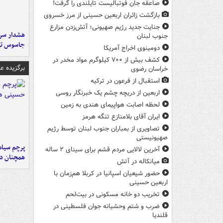
صاعقه جان فوتبالیست تایلندی را گرفت!
بازگشت زائران اربعین حسینی از مرز خسروی
جنایت جدید رژیم صهیونی؛ آتش‌زدن مزارع
هشدار سرم
جنوب لبنان
جاسوس تی
دومینوی اخراج آمریکا
کشف بیش از ۷۰۰ کیلوگرم مواد مخدر در
برگزیده 
خراسان رضوی
استقبال از فرعون در ترکیه
اربعین از دریچه چشم یک خبرنگار روسی
لحظه اصابت هواپیمای هندی به زمین
ایران آقای بلامنازع تنگه هرمز
تصاویری از بمباران جنوب لبنان توسط رژیم
صهیونیستی
پرچم سیاه
آخرین لالایی مردم قشم برای سینای ۲ ساله
همچنان در
میانکاله در آتش
حضور شیعیان اسپانیا در کربلا هم‌زمان با
اربعین حسینی
تخریب دو خانه مسکونی در بیت‌لحم
ضرب‌ و شتم وحشیانه جوان فلسطینی در
قلندیا