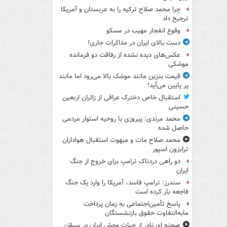
چرا محمد صلاح ترکیه را به عربستان و آمریکا
ترجیح داد
وقوع انفجار مهیب در مسکو
دست بالای ایران در مذاکرات جاری!
عکس‌های دیده نشده از رفاقت دو فرمانده‌
موشکی
قیمت بنزین مانند موشک بالا می‌رود اما مانند
پر پایین می‌آید!
استقبال خاص دخترک عراقی از زائران اربعین
حسینی
محمد مرندی: پیروزی با روحیه استوار مردمی
حاصل شده
محمد صلاح مات و مبهوت استقبال هواداران
ترابزون اسپور
دو راهی دردناک ترامپ برای خروج از جنگ
ایران
سندرز: ترامپ فاسد، آمریکا را وارد یک جنگ
فاجعه بار کرده است
پاسخ تأمین‌اجتماعی به زمان پرداخت
مابه‌التفاوت حقوق بازنشستگان
صحنه ای نادر از حیات وحش ایران در سبلان