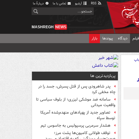
RSS
آرشیو
تماس با ما
دربارهٔ ما
MASHREGH
NEWS
یلم
دیدگاه
پیوندها
بازار
اپ
پربازدیدترین ها
ر
پدر شاهرودی پس از قتل پسرش، جسد را در
چاه مخفی کرد
سامانه ضد موشکی لیزری؛ از بلوف سیاسی تا
واقعیت میدانی
تصاویر جدید از پهپادهای منهدم‌شده آمریکا
توسط سپاه
هشدار سرمربی پرسپولیس به جاسوس تیم
توقف طولانی کامیون‌ها پشت مرز؛
صورت‌حساب سنگینی که به اقتصاد می‌رسد