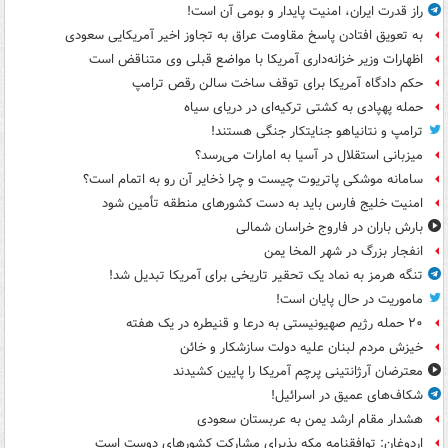
راز قدرت ایران، امنیت پایدار و بومی آن است!
به تعویق افتادن پاسخ مقاومت عراق به تجاوز اخیر آمریکایی سعودی
اظهارات وزیر خزانه‌داری آمریکا با مواضع قبلی وی متناقض است
حکم دادگاه آمریکا برای توقف ساخت سالن رقص ترامپ
حمله پهپادی به کشتی ترکیه‌ای در دریای سیاه
ترامپ و نتانیاهو جنایتکار جنگی هستند!
میزبانی استقلال در آسیا به امارات می‌رسد؟
سامانه موشکی پاتریوت چیست و چرا ذخایر آن رو به اتمام است؟
امنیت خلیج فارس باید به دست کشورهای منطقه تأمین شود
بارش باران در فاروج خراسان شمالی
انفجار بزرگ در شهر المخا یمن
تنگه هرمز به نماد یک تحقیر تاریخی برای آمریکا تبدیل شد!
ماموریت در حال پایان است!
۲۰ حمله رژیم صهیونیستی به درعا و قنیطره در یک هفته
خیزش مردم لبنان علیه دولت سازشکار و خائن
معترضان آرژانتینی پرچم آمریکا را پایین کشیدند
شکاف‌های عمیق در اسرائیل!
هشدار مقام ارشد یمن به عربستان سعودی
اردوغان: توافقنامه مکه پذیرای مشارکت کشورهای دوست است