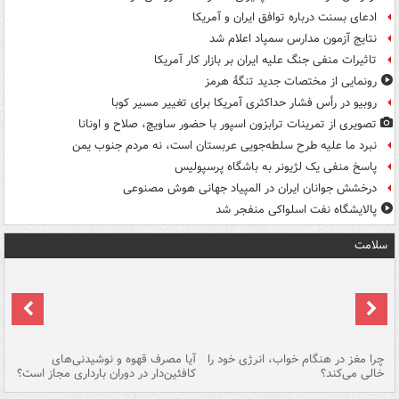
ادعای بسنت درباره توافق ایران و آمریکا
نتایج آزمون مدارس سمپاد اعلام شد
تاثیرات منفی جنگ علیه ایران بر بازار کار آمریکا
رونمایی از مختصات جدید تنگۀ هرمز
روبیو در رأس فشار حداکثری آمریکا برای تغییر مسیر کوبا
تصویری از تمرینات ترابزون اسپور با حضور ساویچ، صلاح و اونانا
نبرد ما علیه طرح سلطه‌جویی عربستان است، نه مردم جنوب یمن
پاسخ منفی یک لژیونر به باشگاه پرسپولیس
درخشش جوانان ایران در المپیاد جهانی هوش مصنوعی
پالایشگاه نفت اسلواکی منفجر شد
سلامت
ت
چرا مغز در هنگام خواب، انرژی خود را
آیا مصرف قهوه و نوشیدنی‌های
چر
خالی می‌کند؟
کافئین‌دار در دوران بارداری مجاز است؟
می