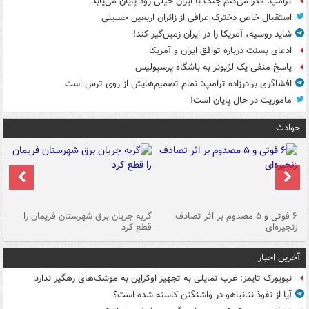
ترامپ: فکر می‌کنم جنگ با ایران خیلی زود پایان می‌یابد
استقبال خاص دخترک عراقی از زائران اربعین حسینی
شاید روسیه، آمریکا را در ایران زمین‌گیر کند!
ادعای بسنت درباره توافق ایران و آمریکا
پاسخ منفی یک لژیونر به باشگاه پرسپولیس
افشاگری برادرزاده ترامپ: تمام تصمیم‌هایش از روی ترس است
ماموریت در حال پایان است!
حوادث
۶ فوتی و ۵ مصدوم بر اثر تصادف
گربه جریان برق شهرستان فریمان را
رگ
زنجیره‌ای
قطع کرد
آخرین اخبار
نیویورک تایمز: غرب تمایلی به تجهیز اوکراین به موشک‌های رهگیر ندارد
آیا از نفوذ نتانیاهو در واشنگتن کاسته شده است؟