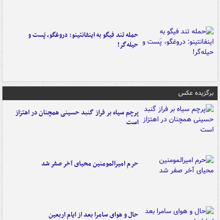
حمله تند فیگو به اینفانتینو: دروغگو، پَست‌ و
حیله‌گر!
برگزیده عکس
پرچم سیاه بر فراز گنبد حسینی همچنان در اهتزاز
است
حرم امیرالمومنین محیای آخر صفر شد
حال و هوای سامرا بعد از ایام اربعین