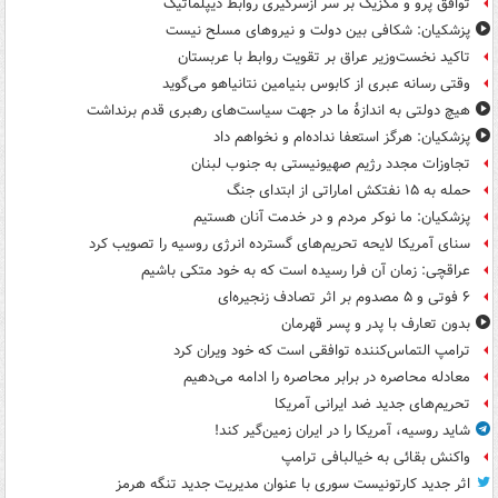
توافق پرو و مکزیک بر سر ازسرگیری روابط دیپلماتیک
پزشکیان: شکافی بین دولت و نیروهای مسلح نیست
تاکید نخست‌وزیر عراق بر تقویت روابط با عربستان
وقتی رسانه عبری از کابوس بنیامین نتانیاهو می‌گوید
هیچ دولتی به اندازۀ ما در جهت سیاست‌های رهبری قدم برنداشت
پزشکیان: هرگز استعفا نداده‌ام و نخواهم داد
تجاوزات مجدد رژیم صهیونیستی به جنوب لبنان
حمله به ۱۵ نفتکش‌ اماراتی از ابتدای جنگ
پزشکیان: ما نوکر مردم و در خدمت آنان هستیم
سنای آمریکا لایحه تحریم‌های گسترده انرژی روسیه را تصویب کرد
عراقچی: زمان آن فرا رسیده است که به خود متکی باشیم
۶ فوتی و ۵ مصدوم بر اثر تصادف زنجیره‌ای
بدون تعارف با پدر و پسر قهرمان
ترامپ التماس‌کننده توافقی است که خود ویران کرد
معادله محاصره در برابر محاصره را ادامه می‌دهیم
تحریم‌های جدید ضد ایرانی آمریکا
شاید روسیه، آمریکا را در ایران زمین‌گیر کند!
واکنش بقائی به خیالبافی ترامپ
اثر جدید کارتونیست سوری با عنوان مدیریت جدید تنگه هرمز